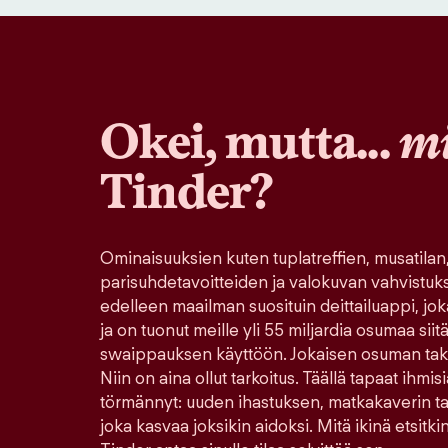
Okei, mutta...
mi
Tinder?
Ominaisuuksien kuten tuplatreffien, musatilan
parisuhdetavoitteiden ja valokuvan vahvistuk
edelleen maailman suosituin deittailuappi, jo
ja on tuonut meille yli 55 miljardia osumaa sii
swaippauksen käyttöön. Jokaisen osuman tak
Niin on aina ollut tarkoitus. Täällä tapaat ihmisi
törmännyt: uuden ihastuksen, matkakaverin tai 
joka kasvaa joksikin aidoksi. Mitä ikinä etsitkin 