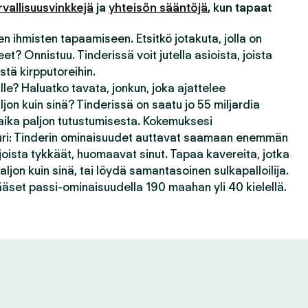
rvallisuusvinkkejä
ja
yhteisön sääntöjä
, kun tapaat
n ihmisten tapaamiseen. Etsitkö jotakuta, jolla on
t? Onnistuu. Tinderissä voit jutella asioista, joista
stä kirpputoreihin.
le? Haluatko tavata, jonkun, joka ajattelee
jon kuin sinä? Tinderissä on saatu jo 55 miljardia
ika paljon tutustumisesta. Kokemuksesi
juuri: Tinderin ominaisuudet auttavat saamaan enemmän
 joista tykkäät, huomaavat sinut. Tapaa kavereita, jotka
ljon kuin sinä, tai löydä samantasoinen sulkapalloilija.
äset passi-ominaisuudella 190 maahan yli 40 kielellä.