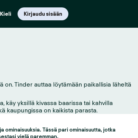
Kieli
Kirjaudu sisään
lä on. Tinder auttaa löytämään paikallisia läheltä
 käy yksillä kivassa baarissa tai kahvilla
mikä kaupungissa on kaikista parasta.
a ominaisuuksia. Tässä pari ominaisuutta, jotka
estasi vielä paremman.