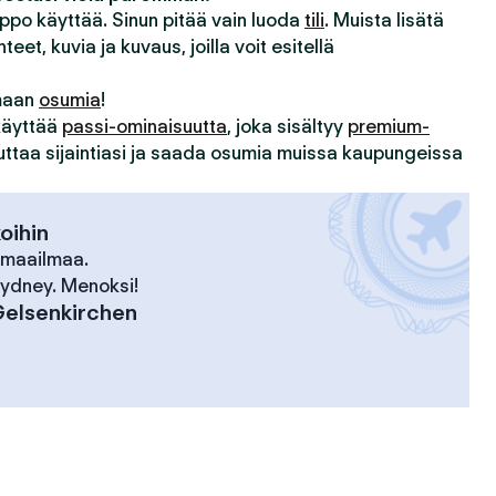
lppo käyttää. Sinun pitää vain luoda
tili
. Muista lisätä
hteet, kuvia ja kuvaus, joilla voit esitellä
imaan
osumia
!
 käyttää
passi-ominaisuutta
, joka sisältyy
premium-
uuttaa sijaintiasi ja saada osumia muissa kaupungeissa
koihin
 maailmaa.
 Sydney. Menoksi!
elsenkirchen