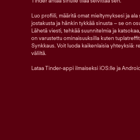
Tinder antaa sinulle tilaa selvittää sen.
Luo profiili, määritä omat mieltymyksesi ja ala
jostakusta ja hänkin tykkää sinusta – se on os
Lähetä viesti, tehkää suunnitelmia ja katsokaa,
on varustettu ominaisuuksilla kuten tuplatreffit,
Synkkaus. Voit luoda kaikenlaisia yhteyksiä: ren
väliltä.
Lataa Tinder-appi ilmaiseksi iOS:lle ja Androidi