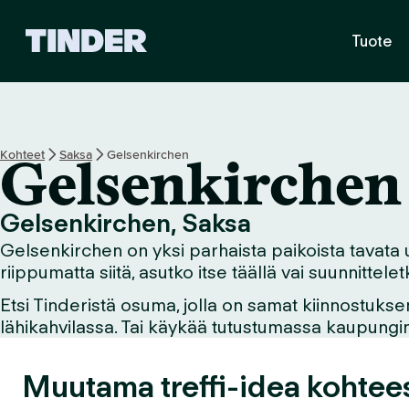
T
Tuote
i
n
d
e
r
i
Kohteet
Saksa
Gelsenkirchen
Gelsenkirchen
n
a
l
Gelsenkirchen, Saksa
o
Gelsenkirchen on yksi parhaista paikoista tavata uu
i
t
riippumatta siitä, asutko itse täällä vai suunnittel
u
Etsi Tinderistä osuma, jolla on samat kiinnostukse
s
lähikahvilassa. Tai käykää tutustumassa kaupungin n
s
i
v
Muutama treffi-idea kohte
u