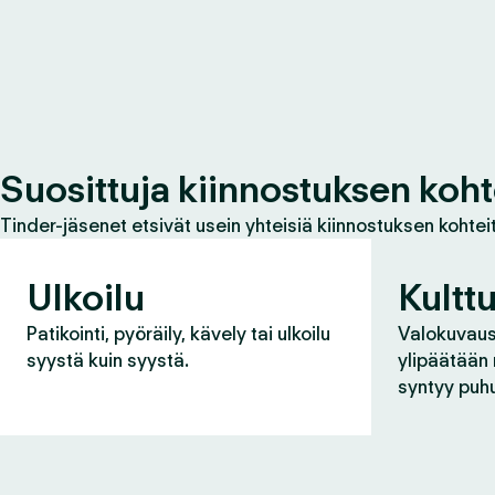
Suosittuja kiinnostuksen koht
Tinder-jäsenet etsivät usein yhteisiä kiinnostuksen kohteit
Ulkoilu
Kulttu
Patikointi, pyöräily, kävely tai ulkoilu
Valokuvaus,
syystä kuin syystä.
ylipäätään
syntyy puh