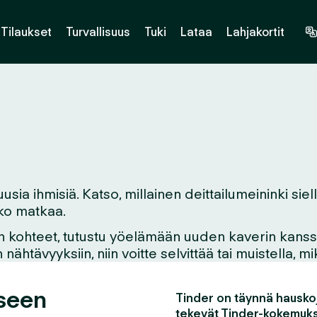
Tilaukset
Turvallisuus
Tuki
Lataa
Lahjakortit
sia ihmisiä. Katso, millainen deittailumeininki siel
etko matkaa.
n kohteet, tutustu yöelämään uuden kaverin kanssa,
ähtävyyksiin, niin voitte selvittää tai muistella, 
eseen
Tinder on täynnä hauskoj
tekevät Tinder-kokemuks