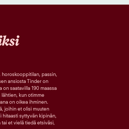
ksi
, horoskooppitilan, passin,
sen ansiosta Tinder on
ka on saatavilla 190 maassa
tä lähtien, kun otimme
ana on oikea ihminen.
ä, joihin et olisi muuten
hitaasti syttyvän kipinän,
tai et vielä tiedä etsiväsi,