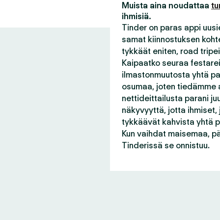
Muista aina noudattaa
tu
ihmisiä.
Tinder on paras appi uusie
samat kiinnostuksen kohtee
tykkäät eniten, road tripei
Kaipaatko seuraa festareil
ilmastonmuutosta yhtä pal
osumaa, joten tiedämme a
nettideittailusta parani 
näkyvyyttä, jotta ihmiset,
tykkäävät kahvista yhtä pa
Kun vaihdat maisemaa, pä
Tinderissä se onnistuu.