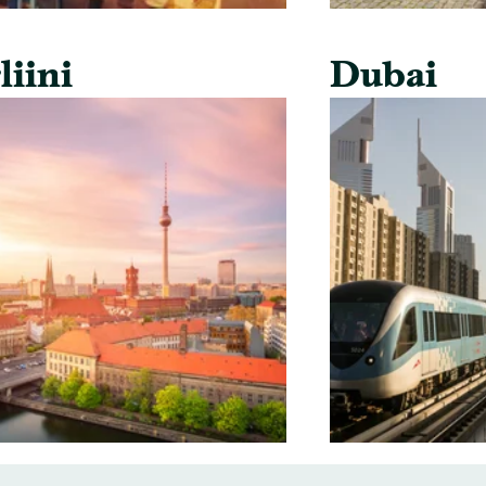
liini
Dubai