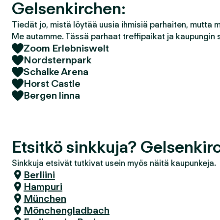
Gelsenkirchen:
Tiedät jo, mistä löytää uusia ihmisiä parhaiten, mutta 
Me autamme. Tässä parhaat treffipaikat ja kaupungin 
Zoom Erlebniswelt
Nordsternpark
Schalke Arena
Horst Castle
Bergen linna
Etsitkö sinkkuja? Gelsenkir
Sinkkuja etsivät tutkivat usein myös näitä kaupunkeja.
Berliini
Hampuri
München
Mönchengladbach