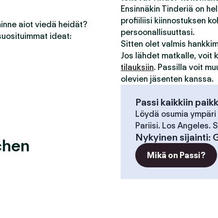
Ensinnäkin Tinderiä on he
profiiliisi kiinnostuksen ko
minne aiot viedä heidät?
persoonallisuuttasi.
suosituimmat ideat:
Sitten olet valmis hankk
Jos lähdet matkalle, voit
tilauksiin
. Passilla voit m
olevien jäsenten kanssa.
Passi kaikkiin paik
Löydä osumia ympäri
Pariisi. Los Angeles.
Nykyinen sijainti
:
G
chen
Mikä on Passi?