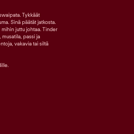
 swaipata. Tykkäät
uma. Sinä päätät jatkosta.
 mihin juttu johtaa. Tinder
 musatila, passi ja
toja, vakavia tai siltä
lle.