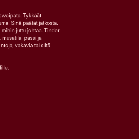
 swaipata. Tykkäät
uma. Sinä päätät jatkosta.
 mihin juttu johtaa. Tinder
 musatila, passi ja
toja, vakavia tai siltä
lle.