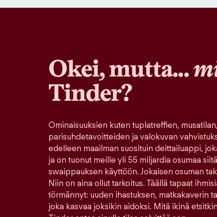
Okei, mutta...
mi
Tinder?
Ominaisuuksien kuten tuplatreffien, musatilan
parisuhdetavoitteiden ja valokuvan vahvistuk
edelleen maailman suosituin deittailuappi, jo
ja on tuonut meille yli 55 miljardia osumaa sii
swaippauksen käyttöön. Jokaisen osuman tak
Niin on aina ollut tarkoitus. Täällä tapaat ihmisi
törmännyt: uuden ihastuksen, matkakaverin tai 
joka kasvaa joksikin aidoksi. Mitä ikinä etsitkin 