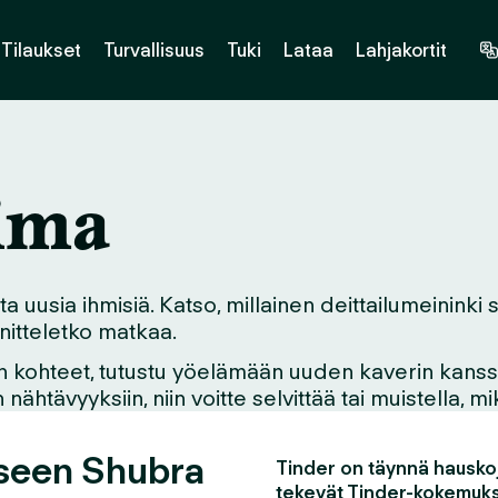
Tilaukset
Turvallisuus
Tuki
Lataa
Lahjakortit
ima
 uusia ihmisiä. Katso, millainen deittailumeininki s
nnitteletko matkaa.
n kohteet, tutustu yöelämään uuden kaverin kanssa,
ähtävyyksiin, niin voitte selvittää tai muistella, 
eseen Shubra
Tinder on täynnä hauskoj
tekevät Tinder-kokemuks