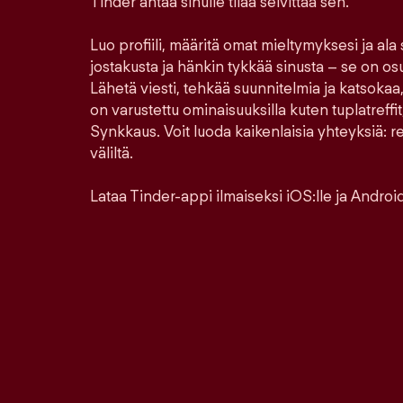
Tinder antaa sinulle tilaa selvittää sen.
Luo profiili, määritä omat mieltymyksesi ja ala
jostakusta ja hänkin tykkää sinusta – se on os
Lähetä viesti, tehkää suunnitelmia ja katsokaa,
on varustettu ominaisuuksilla kuten tuplatreffit,
Synkkaus. Voit luoda kaikenlaisia yhteyksiä: ren
väliltä.
Lataa Tinder-appi ilmaiseksi iOS:lle ja Androidi