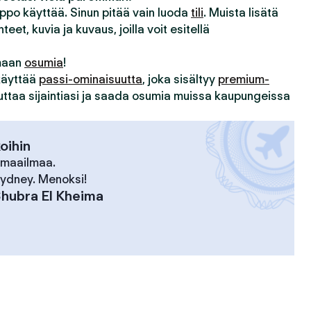
lppo käyttää. Sinun pitää vain luoda
tili
. Muista lisätä
hteet, kuvia ja kuvaus, joilla voit esitellä
imaan
osumia
!
 käyttää
passi-ominaisuutta
, joka sisältyy
premium-
uuttaa sijaintiasi ja saada osumia muissa kaupungeissa
koihin
 maailmaa.
 Sydney. Menoksi!
hubra El Kheima