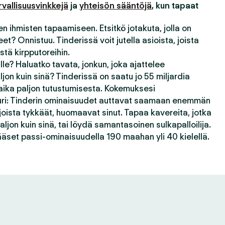
rvallisuusvinkkejä
ja
yhteisön sääntöjä
, kun tapaat
n ihmisten tapaamiseen. Etsitkö jotakuta, jolla on
t? Onnistuu. Tinderissä voit jutella asioista, joista
stä kirpputoreihin.
le? Haluatko tavata, jonkun, joka ajattelee
jon kuin sinä? Tinderissä on saatu jo 55 miljardia
ika paljon tutustumisesta. Kokemuksesi
juuri: Tinderin ominaisuudet auttavat saamaan enemmän
 joista tykkäät, huomaavat sinut. Tapaa kavereita, jotka
ljon kuin sinä, tai löydä samantasoinen sulkapalloilija.
äset passi-ominaisuudella 190 maahan yli 40 kielellä.