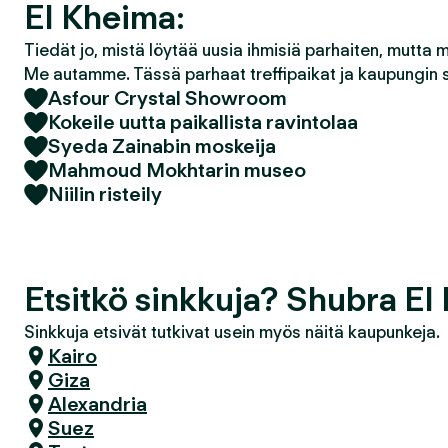
El Kheima:
Tiedät jo, mistä löytää uusia ihmisiä parhaiten, mutta 
Me autamme. Tässä parhaat treffipaikat ja kaupungin 
Asfour Crystal Showroom
Kokeile uutta paikallista ravintolaa
Syeda Zainabin moskeija
Mahmoud Mokhtarin museo
Niilin risteily
Etsitkö sinkkuja? Shubra El
Sinkkuja etsivät tutkivat usein myös näitä kaupunkeja.
Kairo
Giza
Alexandria
Suez