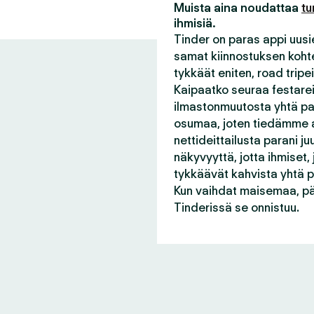
Muista aina noudattaa
tu
ihmisiä.
Tinder on paras appi uusie
samat kiinnostuksen kohtee
tykkäät eniten, road tripei
Kaipaatko seuraa festareil
ilmastonmuutosta yhtä pal
osumaa, joten tiedämme a
nettideittailusta parani 
näkyvyyttä, jotta ihmiset,
tykkäävät kahvista yhtä pa
Kun vaihdat maisemaa, pä
Tinderissä se onnistuu.