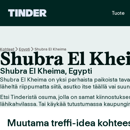
T
Tuote
i
n
d
e
r
i
Kohteet
Egypti
Shubra El Kheima
Shubra El Khe
n
a
l
Shubra El Kheima, Egypti
o
Shubra El Kheima on yksi parhaista paikoista tavata
i
t
läheltä riippumatta siitä, asutko itse täällä vai suu
u
Etsi Tinderistä osuma, jolla on samat kiinnostukse
s
lähikahvilassa. Tai käykää tutustumassa kaupungin n
s
i
v
Muutama treffi-idea kohte
u