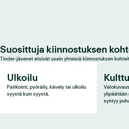
Suosittuja kiinnostuksen koht
Tinder-jäsenet etsivät usein yhteisiä kiinnostuksen kohteit
Ulkoilu
Kulttu
Patikointi, pyöräily, kävely tai ulkoilu
Valokuvaus,
syystä kuin syystä.
ylipäätään
syntyy puh