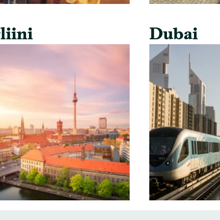
liini
Dubai