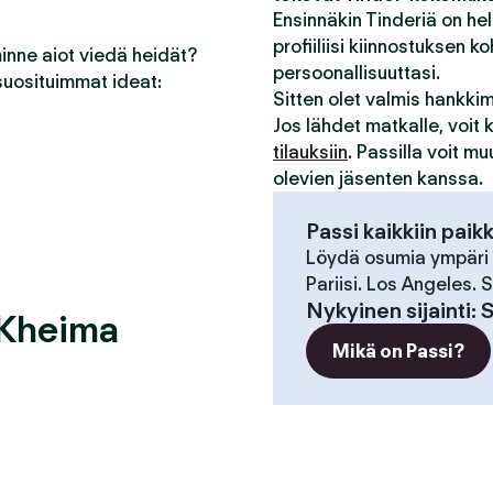
Ensinnäkin Tinderiä on he
profiiliisi kiinnostuksen ko
minne aiot viedä heidät?
persoonallisuuttasi.
suosituimmat ideat:
Sitten olet valmis hankk
Jos lähdet matkalle, voit
tilauksiin
. Passilla voit m
olevien jäsenten kanssa.
Passi kaikkiin paik
Löydä osumia ympäri
Pariisi. Los Angeles.
Nykyinen sijainti
:
S
 Kheima
Mikä on Passi?