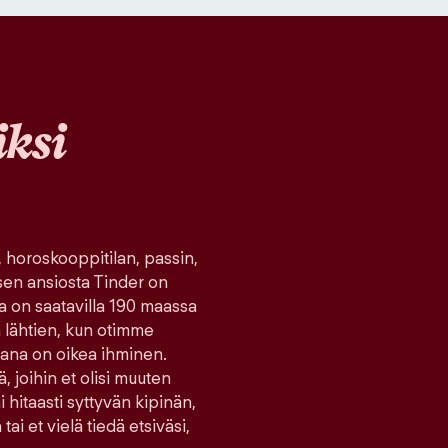
ksi
, horoskooppitilan, passin,
sen ansiosta Tinder on
ka on saatavilla 190 maassa
tä lähtien, kun otimme
ana on oikea ihminen.
ä, joihin et olisi muuten
hitaasti syttyvän kipinän,
tai et vielä tiedä etsiväsi,