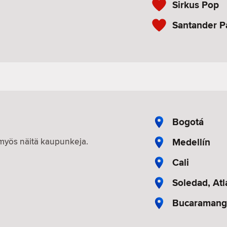
Sirkus Pop
Santander P
Bogotá
Medellín
n myös näitä kaupunkeja.
Cali
Soledad, Atl
Bucaramang