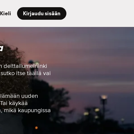
Kieli
Kirjaudu sisään
a
n deittailumeininki
sutko itse täällä vai
yöelämään uuden
 Tai käykää
la, mikä kaupungissa