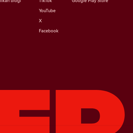
iikan blogi
TikTok
Google Play Store
YouTube
X
Facebook