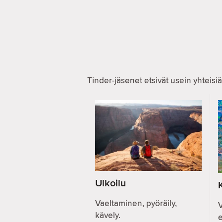
Tinder-jäsenet etsivät usein yhteisiä
Ulkoilu
Vaeltaminen, pyöräily,
V
kävely.
e