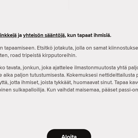
vinkkejä
ja
yhteisön sääntöjä
, kun tapaat ihmisiä.
n tapaamiseen. Etsitkö jotakuta, jolla on samat kiinnostuks
niten, road tripeistä kirpputoreihin.
ko tavata, jonkun, joka ajattelee ilmastonmuutosta yhtä palj
 aika paljon tutustumisesta. Kokemuksesi nettideittailusta 
 jotta ihmiset, joista tykkäät, huomaavat sinut. Tapaa kave
soinen sulkapalloilija. Kun vaihdat maisemaa, pääset passi-
Aloita