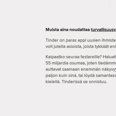
Muista aina noudattaa
turvallisuus
Tinder on paras appi uusien ihmiste
voit jutella asioista, joista tykkäät e
Kaipaatko seuraa festareille? Haluat
55 miljardia osumaa, joten tiedämme
auttavat saamaan enemmän näkyvyyttä,
paljon kuin sinä, tai löydä samanta
kielellä. Tinderissä se onnistuu.