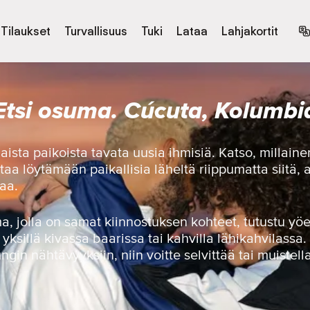
Tilaukset
Turvallisuus
Tuki
Lataa
Lahjakortit
Etsi osuma. Cúcuta, Kolumbi
ista paikoista tavata uusia ihmisiä. Katso, millaine
ttaa löytämään paikallisia läheltä riippumatta siitä, a
aa.
ma, jolla on samat kiinnostuksen kohteet, tutustu 
yksillä kivassa baarissa tai kahvilla lähikahvilassa.
gin nähtävyyksiin, niin voitte selvittää tai muistel