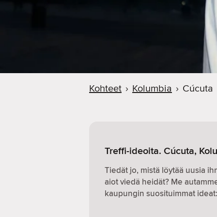
Kohteet
›
Kolumbia
›
Cúcuta
Treffi-ideoita. Cúcuta, Ko
Tiedät jo, mistä löytää uusia i
aiot viedä heidät? Me autamme.
kaupungin suosituimmat ideat