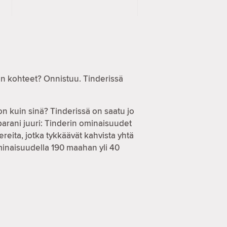
en kohteet? Onnistuu. Tinderissä
on kuin sinä? Tinderissä on saatu jo
parani juuri: Tinderin ominaisuudet
reita, jotka tykkäävät kahvista yhtä
ominaisuudella 190 maahan yli 40