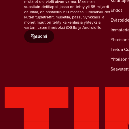
Kuluttaji
mistä et ole vielä aivan varma. Maailman
suosituin deittiappi, jossa on tehty yli 55 miljardi
Ehdot
osumaa, on saatavilla 190 maassa. Ominaisuudet
kuten tuplatreffit, musatila, passi, Synkkaus ja
Evästeide
monet muut on tehty kaikenlaisia yhteyksiä
varten. Lataa ilmaiseksi iOS:lle ja Androidille.
Immateria
suomi
Yhteisön
Tietoa Co
Yhteisön 
Saavutett