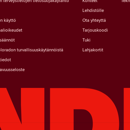
en terveystietojen tietosuojakäytäntö
Kohteet
Tekn
Lehdistölle
n käyttö
Ota yhteyttä
alioikeudet
Tarjouskoodi
 säännöt
Tuki
loradon turvallisuuskäytännöistä
Lahjakortit
tiedot
avuusseloste