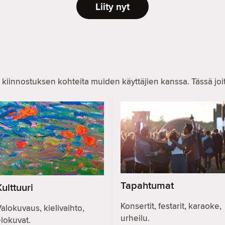
Liity nyt
 kiinnostuksen kohteita muiden käyttäjien kanssa. Tässä joitai
Tapahtumat
Kulttuuri
Konsertit, festarit, karaoke,
alokuvaus, kielivaihto,
urheilu.
lokuvat.