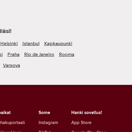
läsi!
Helsinki
Istanbul
Kapkaupunki
si
Praha
Rio de Janeiro
Rooma
Varsova
aikat
Some
Hanki sovellus!
hakuportaali
Instagram
App Store