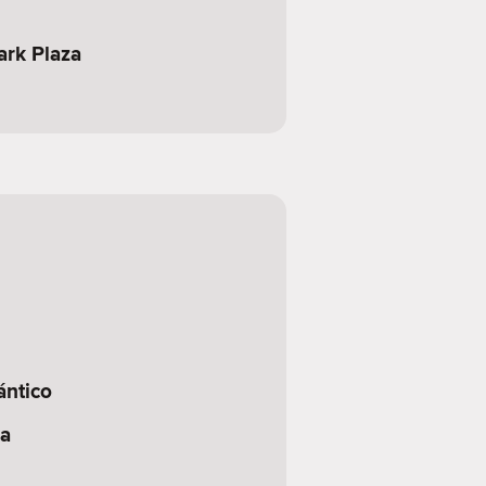
ark Plaza
ántico
a