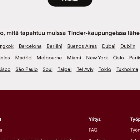
o, mitä tapahtuu muissa Tinder-kaupungeissa lähel
ngkok
Barcelona
Berliini
Buenos Aires
Dubai
Dublin
eles
Madrid
Melbourne
Miami
New York
Oslo
Parii
cisco
São Paulo
Soul
Taipei
Tel Aviv
Tokio
Tukholma
t
Yritys
Työp
a
FAQ
Työn