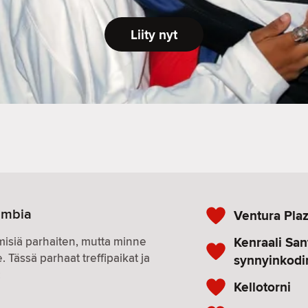
Liity nyt
lumbia
Ventura Pla
Kenraali San
hmisiä parhaiten, mutta minne
 Tässä parhaat treffipaikat ja
synnyinkod
:
Kellotorni