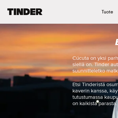
T
Tuote
i
n
d
e
r
i
n
a
Cúcuta on yksi parha
l
siellä on. Tinder au
o
suunnitteletko matk
i
t
u
Etsi Tinderistä osu
s
kaverin kanssa, käy 
s
tutustumassa kaupun
i
on kaikista parasta.
v
u