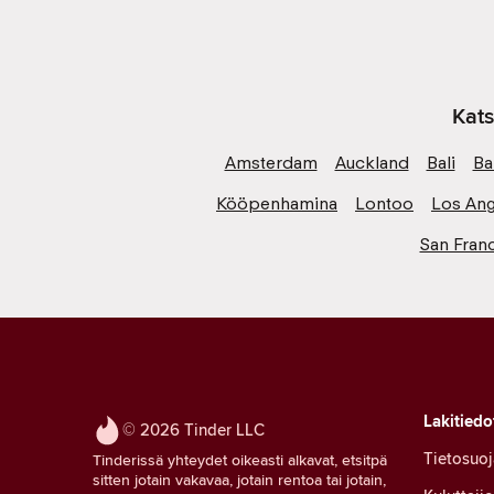
Kats
Amsterdam
Auckland
Bali
Ba
Kööpenhamina
Lontoo
Los Ang
San Fran
Lakitiedo
© 2026 Tinder LLC
Tietosuoj
Tinderissä yhteydet oikeasti alkavat, etsitpä
sitten jotain vakavaa, jotain rentoa tai jotain,