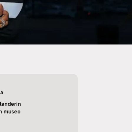
za
tanderin
in museo