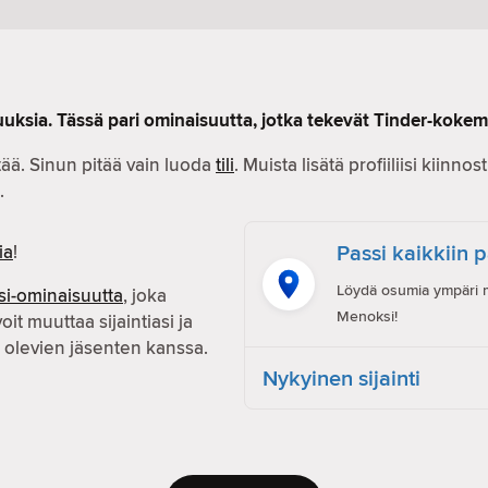
uksia. Tässä pari ominaisuutta, jotka tekevät Tinder-koke
ää. Sinun pitää vain luoda
tili
. Muista lisätä profiiliisi kiinn
.
Passi kaikkiin 
ia
!
Löydä osumia ympäri ma
si-ominaisuutta
, joka
Menoksi!
voit muuttaa sijaintiasi ja
olevien jäsenten kanssa.
Nykyinen sijainti