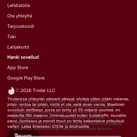
Lehdistölle
Ota yhteyttä
Tarjouskoodi
Tuki
Lahjakortit
Hanki sovellus!
App Store
Google Play Store
© 2026 Tinder LLC
Tinderissä yhteydet oikeasti alkavat, etsitpä sitten jotain vakavaa,
Kunnioitamme yksityisyyttäsi. Me ja kumppanimme
jotain rentoa tai jotain, mistä et ole vielä aivan varma. Maailman
käytämme evästeitä mitataksemme verkkosivustomme
suosituin deittiappi, jossa on tehty yli 55 miljardi osumaa, on
kävijämääriä, tarjotaksemme sinulle tarjouksia ja
saatavilla 190 maassa. Ominaisuudet kuten tuplatreffit, musatila,
kehittääksemme Tinderin omia markkinointitoimia.
passi, Synkkaus ja monet muut on tehty kaikenlaisia yhteyksiä
Lisätietoja evästeistä ja käyttämistämme palveluntarjoajista.
varten. Lataa ilmaiseksi iOS:lle ja Androidille.
Voit perua suostumuksesi asetuksista koska tahansa.
suomi