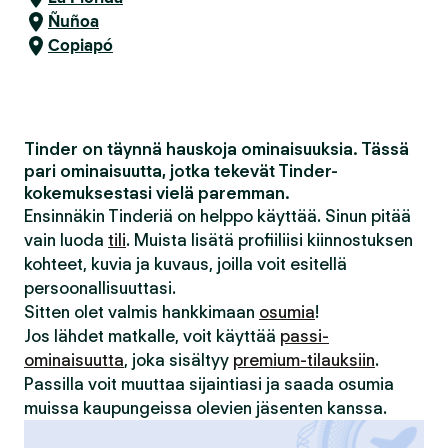
Ñuñoa
Copiapó
Tinder on täynnä hauskoja ominaisuuksia. Tässä
pari ominaisuutta, jotka tekevät Tinder-
kokemuksestasi vielä paremman.
Ensinnäkin Tinderiä on helppo käyttää. Sinun pitää
vain luoda
tili
. Muista lisätä profiiliisi kiinnostuksen
kohteet, kuvia ja kuvaus, joilla voit esitellä
persoonallisuuttasi.
Sitten olet valmis hankkimaan
osumia
!
Jos lähdet matkalle, voit käyttää
passi-
ominaisuutta
, joka sisältyy
premium-tilauksiin
.
Passilla voit muuttaa sijaintiasi ja saada osumia
muissa kaupungeissa olevien jäsenten kanssa.