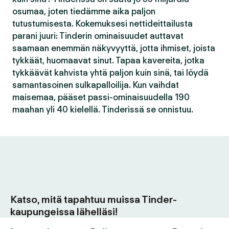
osumaa, joten tiedämme aika paljon
tutustumisesta. Kokemuksesi nettideittailusta
parani juuri: Tinderin ominaisuudet auttavat
saamaan enemmän näkyvyyttä, jotta ihmiset, joista
tykkäät, huomaavat sinut. Tapaa kavereita, jotka
tykkäävät kahvista yhtä paljon kuin sinä, tai löydä
samantasoinen sulkapalloilija. Kun vaihdat
maisemaa, pääset passi-ominaisuudella 190
maahan yli 40 kielellä. Tinderissä se onnistuu.
Katso, mitä tapahtuu muissa Tinder-
kaupungeissa lähelläsi!