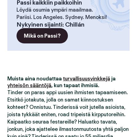
Passi kaikkiin paikkoihin
Löydä osumia ympäri maailmaa.
Pariisi. Los Angeles. Sydney. Menoksi!
Nykyinen sijainti
:
Chillán
Mikä on Passi?
Muista aina noudattaa
turvallisuusvinkkejä
ja
yhteisön sääntöjä
, kun tapaat ihmisiä.
Tinder on paras appi uusien ihmisten tapaamiseen.
Etsitkö jotakuta, jolla on samat kiinnostuksen
kohteet? Onnistuu. Tinderissä voit jutella asioista,
joista tykkäät eniten, road tripeistä kirpputoreihin.
Kaipaatko seuraa festareille? Haluatko tavata,
jonkun, joka ajattelee ilmastonmuutosta yhtä paljon
kuin sinä? Tinderissä on saatu jo 55 miljardia