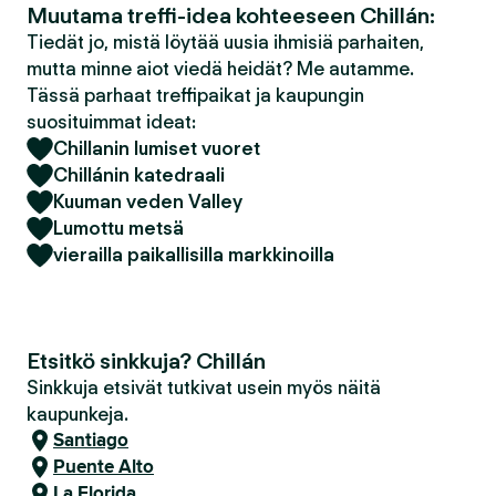
Muutama treffi-idea kohteeseen Chillán:
Tiedät jo, mistä löytää uusia ihmisiä parhaiten,
mutta minne aiot viedä heidät? Me autamme.
Tässä parhaat treffipaikat ja kaupungin
suosituimmat ideat:
Chillanin lumiset vuoret
Chillánin katedraali
Kuuman veden Valley
Lumottu metsä
vierailla paikallisilla markkinoilla
Etsitkö sinkkuja? Chillán
Sinkkuja etsivät tutkivat usein myös näitä
kaupunkeja.
Santiago
Puente Alto
La Florida