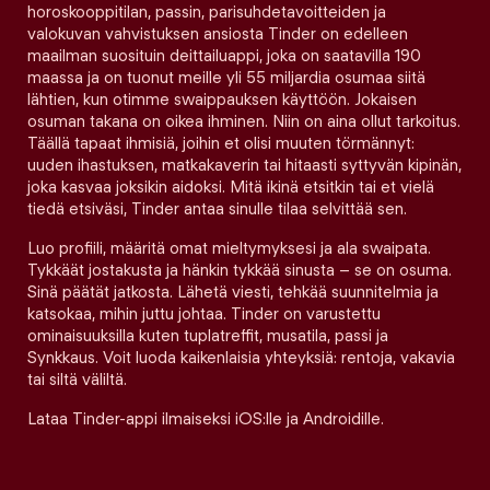
horoskooppitilan, passin, parisuhdetavoitteiden ja
valokuvan vahvistuksen ansiosta Tinder on edelleen
maailman suosituin deittailuappi, joka on saatavilla 190
maassa ja on tuonut meille yli 55 miljardia osumaa siitä
lähtien, kun otimme swaippauksen käyttöön. Jokaisen
osuman takana on oikea ihminen. Niin on aina ollut tarkoitus.
Täällä tapaat ihmisiä, joihin et olisi muuten törmännyt:
uuden ihastuksen, matkakaverin tai hitaasti syttyvän kipinän,
joka kasvaa joksikin aidoksi. Mitä ikinä etsitkin tai et vielä
tiedä etsiväsi, Tinder antaa sinulle tilaa selvittää sen.
Luo profiili, määritä omat mieltymyksesi ja ala swaipata.
Tykkäät jostakusta ja hänkin tykkää sinusta – se on osuma.
Sinä päätät jatkosta. Lähetä viesti, tehkää suunnitelmia ja
katsokaa, mihin juttu johtaa. Tinder on varustettu
ominaisuuksilla kuten tuplatreffit, musatila, passi ja
Synkkaus. Voit luoda kaikenlaisia yhteyksiä: rentoja, vakavia
tai siltä väliltä.
Lataa Tinder-appi ilmaiseksi iOS:lle ja Androidille.