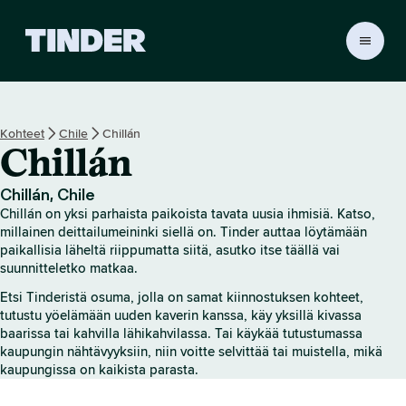
T
i
n
d
e
Kohteet
Chile
Chillán
r
Chillán
i
n
a
Chillán, Chile
l
Chillán on yksi parhaista paikoista tavata uusia ihmisiä. Katso,
o
millainen deittailumeininki siellä on. Tinder auttaa löytämään
i
paikallisia läheltä riippumatta siitä, asutko itse täällä vai
suunnitteletko matkaa.
t
u
Etsi Tinderistä osuma, jolla on samat kiinnostuksen kohteet,
s
tutustu yöelämään uuden kaverin kanssa, käy yksillä kivassa
s
baarissa tai kahvilla lähikahvilassa. Tai käykää tutustumassa
i
kaupungin nähtävyyksiin, niin voitte selvittää tai muistella, mikä
v
kaupungissa on kaikista parasta.
u