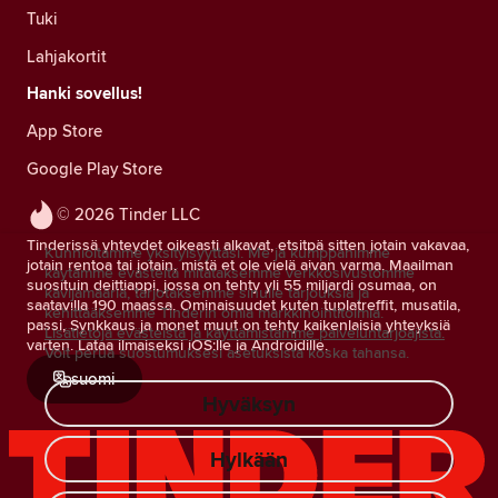
Tuki
Lahjakortit
Hanki sovellus!
App Store
Google Play Store
© 2026 Tinder LLC
Tinderissä yhteydet oikeasti alkavat, etsitpä sitten jotain vakavaa,
Kunnioitamme yksityisyyttäsi. Me ja kumppanimme
jotain rentoa tai jotain, mistä et ole vielä aivan varma. Maailman
käytämme evästeitä mitataksemme verkkosivustomme
suosituin deittiappi, jossa on tehty yli 55 miljardi osumaa, on
kävijämääriä, tarjotaksemme sinulle tarjouksia ja
saatavilla 190 maassa. Ominaisuudet kuten tuplatreffit, musatila,
kehittääksemme Tinderin omia markkinointitoimia.
passi, Synkkaus ja monet muut on tehty kaikenlaisia yhteyksiä
Lisätietoja evästeistä ja käyttämistämme palveluntarjoajista.
varten. Lataa ilmaiseksi iOS:lle ja Androidille.
Voit perua suostumuksesi asetuksista koska tahansa.
suomi
Hyväksyn
Hylkään