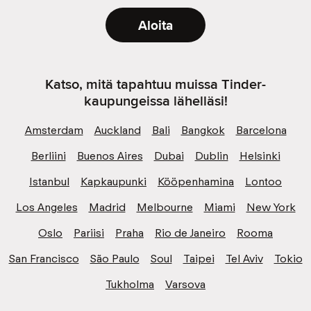
Aloita
Katso, mitä tapahtuu muissa Tinder-
kaupungeissa lähelläsi!
Amsterdam
Auckland
Bali
Bangkok
Barcelona
Berliini
Buenos Aires
Dubai
Dublin
Helsinki
Istanbul
Kapkaupunki
Kööpenhamina
Lontoo
Los Angeles
Madrid
Melbourne
Miami
New York
Oslo
Pariisi
Praha
Rio de Janeiro
Rooma
San Francisco
São Paulo
Soul
Taipei
Tel Aviv
Tokio
Tukholma
Varsova