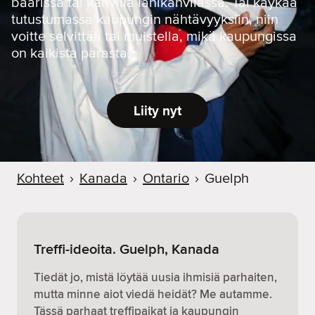
baarissa tai kahvilla lähikahvilassa. Tai käykää
tutustumassa kaupungin nähtävyyksiin, niin
voitte selvittää tai muistella, mikä kaupungissa
on kaikista parasta.
Liity nyt
Kohteet
›
Kanada
›
Ontario
›
Guelph
Treffi-ideoita. Guelph, Kanada
Tiedät jo, mistä löytää uusia ihmisiä parhaiten,
mutta minne aiot viedä heidät? Me autamme.
Tässä parhaat treffipaikat ja kaupungin