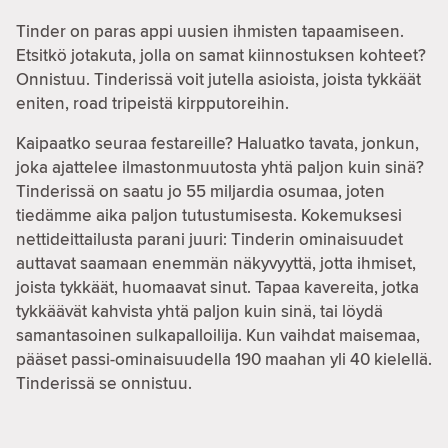
Tinder on paras appi uusien ihmisten tapaamiseen.
Etsitkö jotakuta, jolla on samat kiinnostuksen kohteet?
Onnistuu. Tinderissä voit jutella asioista, joista tykkäät
eniten, road tripeistä kirpputoreihin.
Kaipaatko seuraa festareille? Haluatko tavata, jonkun,
joka ajattelee ilmastonmuutosta yhtä paljon kuin sinä?
Tinderissä on saatu jo 55 miljardia osumaa, joten
tiedämme aika paljon tutustumisesta. Kokemuksesi
nettideittailusta parani juuri: Tinderin ominaisuudet
auttavat saamaan enemmän näkyvyyttä, jotta ihmiset,
joista tykkäät, huomaavat sinut. Tapaa kavereita, jotka
tykkäävät kahvista yhtä paljon kuin sinä, tai löydä
samantasoinen sulkapalloilija. Kun vaihdat maisemaa,
pääset passi-ominaisuudella 190 maahan yli 40 kielellä.
Tinderissä se onnistuu.