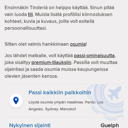
Ensinnäkin Tinderiä on helppo käyttää. Sinun pitää
vain luoda
tili
. Muista lisätä profiiliisi kiinnostuksen
kohteet, kuvia ja kuvaus, joilla voit esitellä
persoonallisuuttasi.
Sitten olet valmis hankkimaan
osumia
!
Jos lähdet matkalle, voit käyttää
passi-ominaisuutta
,
joka sisältyy
premium-tilauksiin
. Passilla voit muuttaa
sijaintiasi ja saada osumia muissa kaupungeissa
olevien jäsenten kanssa.
Passi kaikkiin paikkoihin
Löydä osumia ympäri maailmaa. Pariisi. Los
Angeles. Sydney. Menoksi!
Nykyinen sijainti
Guelph