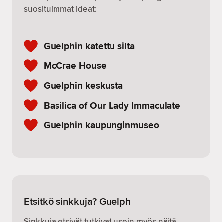
suosituimmat ideat:
Guelphin katettu silta
McCrae House
Guelphin keskusta
Basilica of Our Lady Immaculate
Guelphin kaupunginmuseo
Etsitkö sinkkuja? Guelph
Sinkkuja etsivät tutkivat usein myös näitä