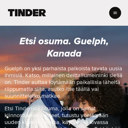
T
i
n
d
e
Etsi osuma. Guelph,
r
i
Kanada
n
a
l
Guelph on yksi parhaista paikoista tavata uusia
o
ihmisiä. Katso, millainen deittailumeininki siellä
i
on. Tinder auttaa löytämään paikallisia läheltä
t
riippumatta siitä, asutko itse täällä vai
u
suunnitteletko matkaa.
s
s
i
Etsi Tinderistä osuma, jolla on samat
v
kiinnostuksen kohteet, tutustu yöelämään
u
uuden kaverin kanssa, käy yksillä kivassa