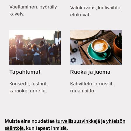
Vaeltaminen, pyöräily,
Valokuvaus, kielivaihto,
kävely.
elokuvat.
Tapahtumat
Ruoka ja juoma
Konsertit, festarit,
Kahvittelu, brunssit,
karaoke, urheilu.
ruuanlaitto
Muista aina noudattaa
turvallisuusvinkkejä
ja
yhteisön
sääntöjä
, kun tapaat ihmisiä.