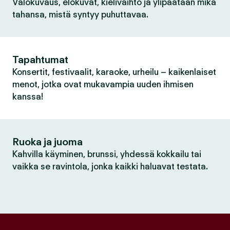
Valokuvaus, elokuvat, kielivaihto ja ylipäätään mikä
tahansa, mistä syntyy puhuttavaa.
Tapahtumat
Konsertit, festivaalit, karaoke, urheilu – kaikenlaiset
menot, jotka ovat mukavampia uuden ihmisen
kanssa!
Ruoka ja juoma
Kahvilla käyminen, brunssi, yhdessä kokkailu tai
vaikka se ravintola, jonka kaikki haluavat testata.