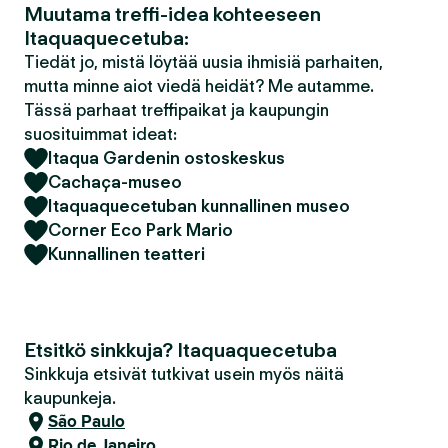
Muutama treffi-idea kohteeseen
Itaquaquecetuba:
Tiedät jo, mistä löytää uusia ihmisiä parhaiten,
mutta minne aiot viedä heidät? Me autamme.
Tässä parhaat treffipaikat ja kaupungin
suosituimmat ideat:
Itaqua Gardenin ostoskeskus
Cachaça-museo
Itaquaquecetuban kunnallinen museo
Corner Eco Park Mario
Kunnallinen teatteri
Etsitkö sinkkuja? Itaquaquecetuba
Sinkkuja etsivät tutkivat usein myös näitä
kaupunkeja.
São Paulo
Rio de Janeiro