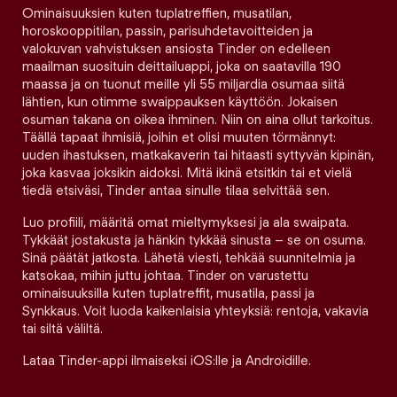
Ominaisuuksien kuten tuplatreffien, musatilan,
horoskooppitilan, passin, parisuhdetavoitteiden ja
valokuvan vahvistuksen ansiosta Tinder on edelleen
maailman suosituin deittailuappi, joka on saatavilla 190
maassa ja on tuonut meille yli 55 miljardia osumaa siitä
lähtien, kun otimme swaippauksen käyttöön. Jokaisen
osuman takana on oikea ihminen. Niin on aina ollut tarkoitus.
Täällä tapaat ihmisiä, joihin et olisi muuten törmännyt:
uuden ihastuksen, matkakaverin tai hitaasti syttyvän kipinän,
joka kasvaa joksikin aidoksi. Mitä ikinä etsitkin tai et vielä
tiedä etsiväsi, Tinder antaa sinulle tilaa selvittää sen.
Luo profiili, määritä omat mieltymyksesi ja ala swaipata.
Tykkäät jostakusta ja hänkin tykkää sinusta – se on osuma.
Sinä päätät jatkosta. Lähetä viesti, tehkää suunnitelmia ja
katsokaa, mihin juttu johtaa. Tinder on varustettu
ominaisuuksilla kuten tuplatreffit, musatila, passi ja
Synkkaus. Voit luoda kaikenlaisia yhteyksiä: rentoja, vakavia
tai siltä väliltä.
Lataa Tinder-appi ilmaiseksi iOS:lle ja Androidille.