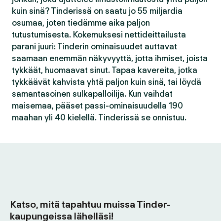
kuin sinä? Tinderissä on saatu jo 55 miljardia
osumaa, joten tiedämme aika paljon
tutustumisesta. Kokemuksesi nettideittailusta
parani juuri: Tinderin ominaisuudet auttavat
saamaan enemmän näkyvyyttä, jotta ihmiset, joista
tykkäät, huomaavat sinut. Tapaa kavereita, jotka
tykkäävät kahvista yhtä paljon kuin sinä, tai löydä
samantasoinen sulkapalloilija. Kun vaihdat
maisemaa, pääset passi-ominaisuudella 190
maahan yli 40 kielellä. Tinderissä se onnistuu.
Katso, mitä tapahtuu muissa Tinder-
kaupungeissa lähelläsi!