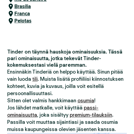
Brasília
Franca
Pelotas
Tinder on täynnä hauskoja ominaisuuksia. Tässä
pari ominaisuutta, jotka tekevät Tinder-
kokemuksestasi vielä paremman.
Ensinnäkin Tinderiä on helppo käyttää. Sinun pitää
vain luoda
tili
. Muista lisätä profiiliisi kiinnostuksen
kohteet, kuvia ja kuvaus, joilla voit esitellä
persoonallisuuttasi.
Sitten olet valmis hankkimaan
osumia
!
Jos lähdet matkalle, voit käyttää
passi-
ominaisuutta
, joka sisältyy
premium-tilauksiin
.
Passilla voit muuttaa sijaintiasi ja saada osumia
muissa kaupungeissa olevien jäsenten kanssa.