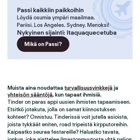
Passi kaikkiin paikkoihin
Löydä osumia ympäri maailmaa.
Pariisi. Los Angeles. Sydney. Menoksi!
Nykyinen sijainti
:
Itaquaquecetuba
Mikä on Passi?
Muista aina noudattaa
turvallisuusvinkkejä
ja
yhteisön sääntöjä
, kun tapaat ihmisiä.
Tinder on paras appi uusien ihmisten tapaamiseen.
Etsitkö jotakuta, jolla on samat kiinnostuksen
kohteet? Onnistuu. Tinderissä voit jutella asioista,
joista tykkäät eniten, road tripeistä kirpputoreihin.
Kaipaatko seuraa festareille? Haluatko tavata,
jonkun, joka ajattelee ilmastonmuutosta yhtä paljon