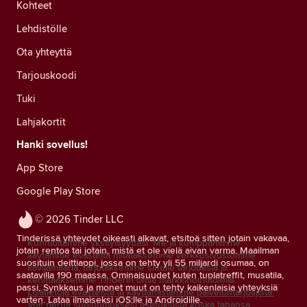
Kohteet
Lehdistölle
Ota yhteyttä
Tarjouskoodi
Tuki
Lahjakortit
Hanki sovellus!
App Store
Google Play Store
© 2026 Tinder LLC
Tinderissä yhteydet oikeasti alkavat, etsitpä sitten jotain vakavaa,
Kunnioitamme yksityisyyttäsi. Me ja kumppanimme
jotain rentoa tai jotain, mistä et ole vielä aivan varma. Maailman
käytämme evästeitä mitataksemme verkkosivustomme
suosituin deittiappi, jossa on tehty yli 55 miljardi osumaa, on
kävijämääriä, tarjotaksemme sinulle tarjouksia ja
saatavilla 190 maassa. Ominaisuudet kuten tuplatreffit, musatila,
kehittääksemme Tinderin omia markkinointitoimia.
passi, Synkkaus ja monet muut on tehty kaikenlaisia yhteyksiä
Lisätietoja evästeistä ja käyttämistämme palveluntarjoajista.
varten. Lataa ilmaiseksi iOS:lle ja Androidille.
Voit perua suostumuksesi asetuksista koska tahansa.