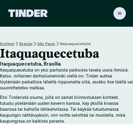
T
i
n
d
e
Kohteet
Brasilia
São Paulo
Itaquaquecetuba
r
Itaquaquecetuba
i
n
a
Itaquaquecetuba, Brasilia
l
Itaquaquecetuba on yksi parhaista paikoista tavata uusia ihmisiä.
o
Katso, millainen deittailumeininki siellä on. Tinder auttaa
i
löytämään paikallisia läheltä riippumatta siitä, asutko itse täällä vai
suunnitteletko matkaa.
t
u
Etsi Tinderistä osuma, jolla on samat kiinnostuksen kohteet,
s
tutustu yöelämään uuden kaverin kanssa, käy yksillä kivassa
s
baarissa tai kahvilla lähikahvilassa. Tai käykää tutustumassa
i
kaupungin nähtävyyksiin, niin voitte selvittää tai muistella, mikä
v
kaupungissa on kaikista parasta.
u