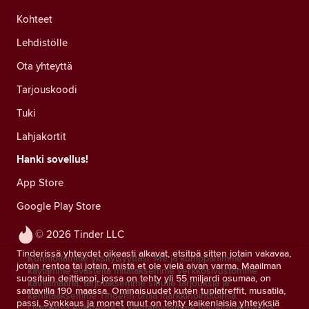
Kohteet
Lehdistölle
Ota yhteyttä
Tarjouskoodi
Tuki
Lahjakortit
Hanki sovellus!
App Store
Google Play Store
© 2026 Tinder LLC
Tinderissä yhteydet oikeasti alkavat, etsitpä sitten jotain vakavaa,
Kunnioitamme yksityisyyttäsi. Me ja kumppanimme
jotain rentoa tai jotain, mistä et ole vielä aivan varma. Maailman
käytämme evästeitä mitataksemme verkkosivustomme
suosituin deittiappi, jossa on tehty yli 55 miljardi osumaa, on
kävijämääriä, tarjotaksemme sinulle tarjouksia ja
saatavilla 190 maassa. Ominaisuudet kuten tuplatreffit, musatila,
kehittääksemme Tinderin omia markkinointitoimia.
passi, Synkkaus ja monet muut on tehty kaikenlaisia yhteyksiä
Lisätietoja evästeistä ja käyttämistämme palveluntarjoajista.