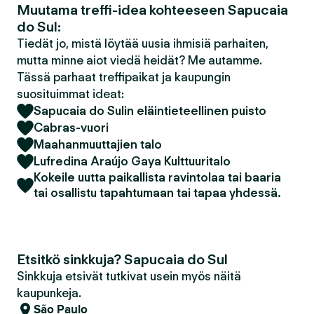
Muutama treffi-idea kohteeseen Sapucaia
do Sul:
Tiedät jo, mistä löytää uusia ihmisiä parhaiten,
mutta minne aiot viedä heidät? Me autamme.
Tässä parhaat treffipaikat ja kaupungin
suosituimmat ideat:
Sapucaia do Sulin eläintieteellinen puisto
Cabras-vuori
Maahanmuuttajien talo
Lufredina Araújo Gaya Kulttuuritalo
Kokeile uutta paikallista ravintolaa tai baaria
tai osallistu tapahtumaan tai tapaa yhdessä.
Etsitkö sinkkuja? Sapucaia do Sul
Sinkkuja etsivät tutkivat usein myös näitä
kaupunkeja.
São Paulo