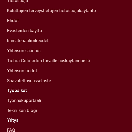
Tietosuoja
Kuluttajien terveystietojen tietosuojakäytäntö
Ehdot
Evästeiden käyttö
Immateriaalioikeudet
Yhteisön säännöt
Tietoa Coloradon turvallisuuskäytännöistä
Yhteisön tiedot
Saavutettavuusseloste
Työpaikat
Työnhakuportaali
Tekniikan blogi
Yritys
FAQ