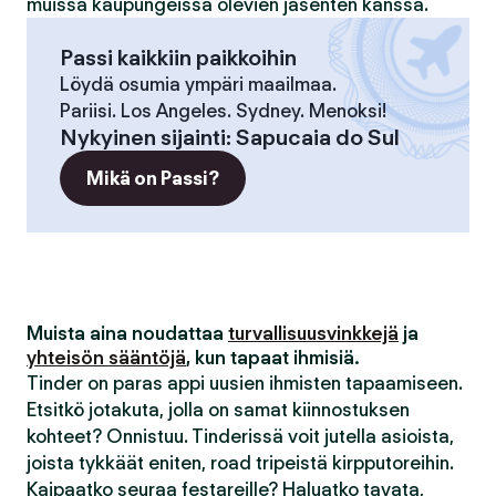
muissa kaupungeissa olevien jäsenten kanssa.
Passi kaikkiin paikkoihin
Löydä osumia ympäri maailmaa.
Pariisi. Los Angeles. Sydney. Menoksi!
Nykyinen sijainti
:
Sapucaia do Sul
Mikä on Passi?
Muista aina noudattaa
turvallisuusvinkkejä
ja
yhteisön sääntöjä
, kun tapaat ihmisiä.
Tinder on paras appi uusien ihmisten tapaamiseen.
Etsitkö jotakuta, jolla on samat kiinnostuksen
kohteet? Onnistuu. Tinderissä voit jutella asioista,
joista tykkäät eniten, road tripeistä kirpputoreihin.
Kaipaatko seuraa festareille? Haluatko tavata,