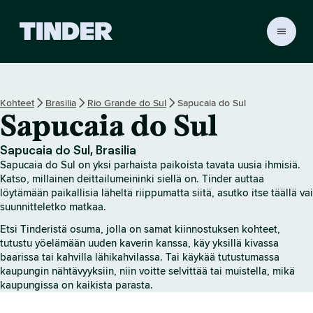
T
i
n
d
e
Kohteet
Brasilia
Rio Grande do Sul
Sapucaia do Sul
r
Sapucaia do Sul
i
n
a
Sapucaia do Sul, Brasilia
l
Sapucaia do Sul on yksi parhaista paikoista tavata uusia ihmisiä.
o
Katso, millainen deittailumeininki siellä on. Tinder auttaa
i
löytämään paikallisia läheltä riippumatta siitä, asutko itse täällä vai
suunnitteletko matkaa.
t
u
Etsi Tinderistä osuma, jolla on samat kiinnostuksen kohteet,
s
tutustu yöelämään uuden kaverin kanssa, käy yksillä kivassa
s
baarissa tai kahvilla lähikahvilassa. Tai käykää tutustumassa
i
kaupungin nähtävyyksiin, niin voitte selvittää tai muistella, mikä
v
kaupungissa on kaikista parasta.
u