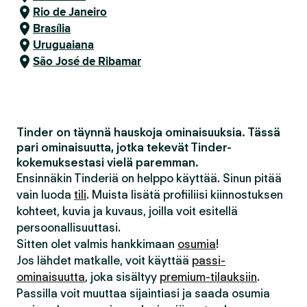
Rio de Janeiro
Brasília
Uruguaiana
São José de Ribamar
Tinder on täynnä hauskoja ominaisuuksia. Tässä
pari ominaisuutta, jotka tekevät Tinder-
kokemuksestasi vielä paremman.
Ensinnäkin Tinderiä on helppo käyttää. Sinun pitää
vain luoda
tili
. Muista lisätä profiiliisi kiinnostuksen
kohteet, kuvia ja kuvaus, joilla voit esitellä
persoonallisuuttasi.
Sitten olet valmis hankkimaan
osumia
!
Jos lähdet matkalle, voit käyttää
passi-
ominaisuutta
, joka sisältyy
premium-tilauksiin
.
Passilla voit muuttaa sijaintiasi ja saada osumia