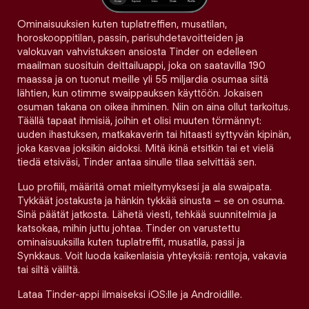
Ominaisuuksien kuten tuplatreffien, musatilan,
horoskooppitilan, passin, parisuhdetavoitteiden ja
valokuvan vahvistuksen ansiosta Tinder on edelleen
maailman suosituin deittailuappi, joka on saatavilla 190
maassa ja on tuonut meille yli 55 miljardia osumaa siitä
lähtien, kun otimme swaippauksen käyttöön. Jokaisen
osuman takana on oikea ihminen. Niin on aina ollut tarkoitus.
Täällä tapaat ihmisiä, joihin et olisi muuten törmännyt:
uuden ihastuksen, matkakaverin tai hitaasti syttyvän kipinän,
joka kasvaa joksikin aidoksi. Mitä ikinä etsitkin tai et vielä
tiedä etsiväsi, Tinder antaa sinulle tilaa selvittää sen.
Luo profiili, määritä omat mieltymyksesi ja ala swaipata.
Tykkäät jostakusta ja hänkin tykkää sinusta – se on osuma.
Sinä päätät jatkosta. Lähetä viesti, tehkää suunnitelmia ja
katsokaa, mihin juttu johtaa. Tinder on varustettu
ominaisuuksilla kuten tuplatreffit, musatila, passi ja
Synkkaus. Voit luoda kaikenlaisia yhteyksiä: rentoja, vakavia
tai siltä väliltä.
Lataa Tinder-appi ilmaiseksi iOS:lle ja Androidille.