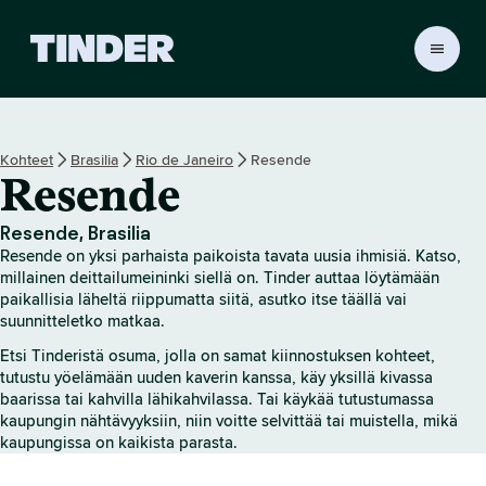
T
i
n
d
e
Kohteet
Brasilia
Rio de Janeiro
Resende
r
Resende
i
n
a
Resende, Brasilia
l
Resende on yksi parhaista paikoista tavata uusia ihmisiä. Katso,
o
millainen deittailumeininki siellä on. Tinder auttaa löytämään
i
paikallisia läheltä riippumatta siitä, asutko itse täällä vai
suunnitteletko matkaa.
t
u
Etsi Tinderistä osuma, jolla on samat kiinnostuksen kohteet,
s
tutustu yöelämään uuden kaverin kanssa, käy yksillä kivassa
s
baarissa tai kahvilla lähikahvilassa. Tai käykää tutustumassa
i
kaupungin nähtävyyksiin, niin voitte selvittää tai muistella, mikä
v
kaupungissa on kaikista parasta.
u