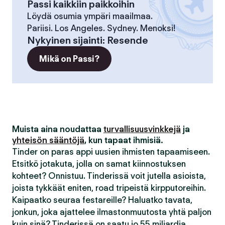
Passi kaikkiin paikkoihin
Löydä osumia ympäri maailmaa.
Pariisi. Los Angeles. Sydney. Menoksi!
Nykyinen sijainti
:
Resende
Mikä on Passi?
Muista aina noudattaa
turvallisuusvinkkejä
ja
yhteisön sääntöjä
, kun tapaat ihmisiä.
Tinder on paras appi uusien ihmisten tapaamiseen.
Etsitkö jotakuta, jolla on samat kiinnostuksen
kohteet? Onnistuu. Tinderissä voit jutella asioista,
joista tykkäät eniten, road tripeistä kirpputoreihin.
Kaipaatko seuraa festareille? Haluatko tavata,
jonkun, joka ajattelee ilmastonmuutosta yhtä paljon
kuin sinä? Tinderissä on saatu jo 55 miljardia