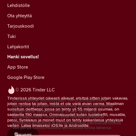
Lehdistölle
Ota yhteyttä
Tarjouskoodi
Tuki
Lahjakortit
Hanki sovellus!
App Store
Google Play Store
© 2026 Tinder LLC
Tinderissä yhteydet oikeasti alkavat, etsitpä sitten jotain vakavaa,
Kunnioitamme yksityisyyttäsi. Me ja kumppanimme
jotain rentoa tai jotain, mistä et ole vielä aivan varma. Maailman
käytämme evästeitä mitataksemme verkkosivustomme
suosituin deittiappi, jossa on tehty yli 55 miljardi osumaa, on
kävijämääriä, tarjotaksemme sinulle tarjouksia ja
saatavilla 190 maassa. Ominaisuudet kuten tuplatreffit, musatila,
kehittääksemme Tinderin omia markkinointitoimia.
passi, Synkkaus ja monet muut on tehty kaikenlaisia yhteyksiä
Lisätietoja evästeistä ja käyttämistämme palveluntarjoajista.
varten. Lataa ilmaiseksi iOS:lle ja Androidille.
Voit perua suostumuksesi asetuksista koska tahansa.
suomi