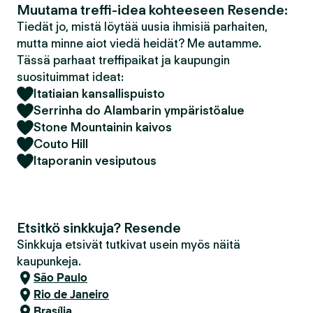
Muutama treffi-idea kohteeseen Resende:
Tiedät jo, mistä löytää uusia ihmisiä parhaiten,
mutta minne aiot viedä heidät? Me autamme.
Tässä parhaat treffipaikat ja kaupungin
suosituimmat ideat:
Itatiaian kansallispuisto
Serrinha do Alambarin ympäristöalue
Stone Mountainin kaivos
Couto Hill
Itaporanin vesiputous
Etsitkö sinkkuja? Resende
Sinkkuja etsivät tutkivat usein myös näitä
kaupunkeja.
São Paulo
Rio de Janeiro
Brasília