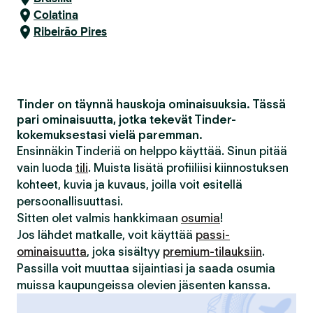
Colatina
Ribeirão Pires
Tinder on täynnä hauskoja ominaisuuksia. Tässä
pari ominaisuutta, jotka tekevät Tinder-
kokemuksestasi vielä paremman.
Ensinnäkin Tinderiä on helppo käyttää. Sinun pitää
vain luoda
tili
. Muista lisätä profiiliisi kiinnostuksen
kohteet, kuvia ja kuvaus, joilla voit esitellä
persoonallisuuttasi.
Sitten olet valmis hankkimaan
osumia
!
Jos lähdet matkalle, voit käyttää
passi-
ominaisuutta
, joka sisältyy
premium-tilauksiin
.
Passilla voit muuttaa sijaintiasi ja saada osumia
muissa kaupungeissa olevien jäsenten kanssa.