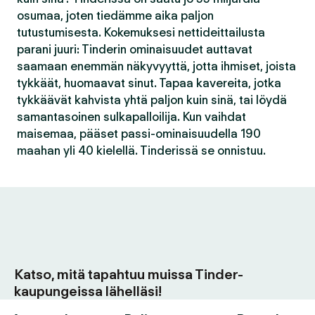
osumaa, joten tiedämme aika paljon
tutustumisesta. Kokemuksesi nettideittailusta
parani juuri: Tinderin ominaisuudet auttavat
saamaan enemmän näkyvyyttä, jotta ihmiset, joista
tykkäät, huomaavat sinut. Tapaa kavereita, jotka
tykkäävät kahvista yhtä paljon kuin sinä, tai löydä
samantasoinen sulkapalloilija. Kun vaihdat
maisemaa, pääset passi-ominaisuudella 190
maahan yli 40 kielellä. Tinderissä se onnistuu.
Katso, mitä tapahtuu muissa Tinder-
kaupungeissa lähelläsi!