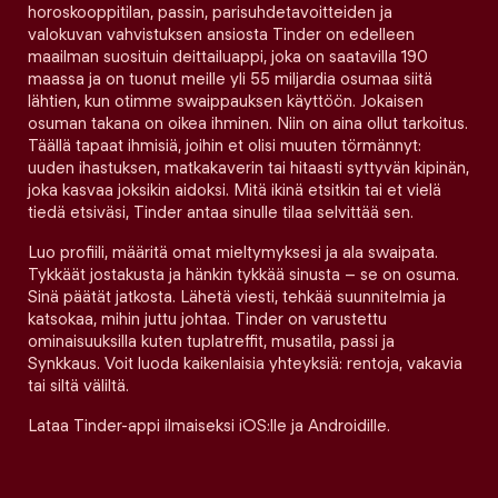
horoskooppitilan, passin, parisuhdetavoitteiden ja
valokuvan vahvistuksen ansiosta Tinder on edelleen
maailman suosituin deittailuappi, joka on saatavilla 190
maassa ja on tuonut meille yli 55 miljardia osumaa siitä
lähtien, kun otimme swaippauksen käyttöön. Jokaisen
osuman takana on oikea ihminen. Niin on aina ollut tarkoitus.
Täällä tapaat ihmisiä, joihin et olisi muuten törmännyt:
uuden ihastuksen, matkakaverin tai hitaasti syttyvän kipinän,
joka kasvaa joksikin aidoksi. Mitä ikinä etsitkin tai et vielä
tiedä etsiväsi, Tinder antaa sinulle tilaa selvittää sen.
Luo profiili, määritä omat mieltymyksesi ja ala swaipata.
Tykkäät jostakusta ja hänkin tykkää sinusta – se on osuma.
Sinä päätät jatkosta. Lähetä viesti, tehkää suunnitelmia ja
katsokaa, mihin juttu johtaa. Tinder on varustettu
ominaisuuksilla kuten tuplatreffit, musatila, passi ja
Synkkaus. Voit luoda kaikenlaisia yhteyksiä: rentoja, vakavia
tai siltä väliltä.
Lataa Tinder-appi ilmaiseksi iOS:lle ja Androidille.