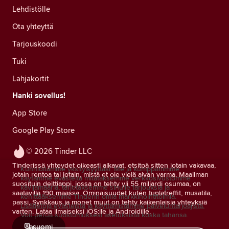
Lehdistölle
Ota yhteyttä
Tarjouskoodi
Tuki
Lahjakortit
Hanki sovellus!
App Store
Google Play Store
© 2026 Tinder LLC
Tinderissä yhteydet oikeasti alkavat, etsitpä sitten jotain vakavaa,
Kunnioitamme yksityisyyttäsi. Me ja kumppanimme
jotain rentoa tai jotain, mistä et ole vielä aivan varma. Maailman
käytämme evästeitä mitataksemme verkkosivustomme
suosituin deittiappi, jossa on tehty yli 55 miljardi osumaa, on
kävijämääriä, tarjotaksemme sinulle tarjouksia ja
saatavilla 190 maassa. Ominaisuudet kuten tuplatreffit, musatila,
kehittääksemme Tinderin omia markkinointitoimia.
passi, Synkkaus ja monet muut on tehty kaikenlaisia yhteyksiä
Lisätietoja evästeistä ja käyttämistämme palveluntarjoajista.
varten. Lataa ilmaiseksi iOS:lle ja Androidille.
Voit perua suostumuksesi asetuksista koska tahansa.
suomi