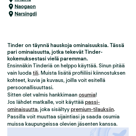
Naogaon
Narsingdi
Tinder on täynnä hauskoja ominaisuuksia. Tässä
pari ominaisuutta, jotka tekevät Tinder-
kokemuksestasi vielä paremman.
Ensinnäkin Tinderiä on helppo käyttää. Sinun pitää
vain luoda
tili
. Muista lisätä profiiliisi kiinnostuksen
kohteet, kuvia ja kuvaus, joilla voit esitellä
persoonallisuuttasi.
Sitten olet valmis hankkimaan
osumia
!
Jos lähdet matkalle, voit käyttää
passi-
ominaisuutta
, joka sisältyy
premium-tilauksiin
.
Passilla voit muuttaa sijaintiasi ja saada osumia
muissa kaupungeissa olevien jäsenten kanssa.