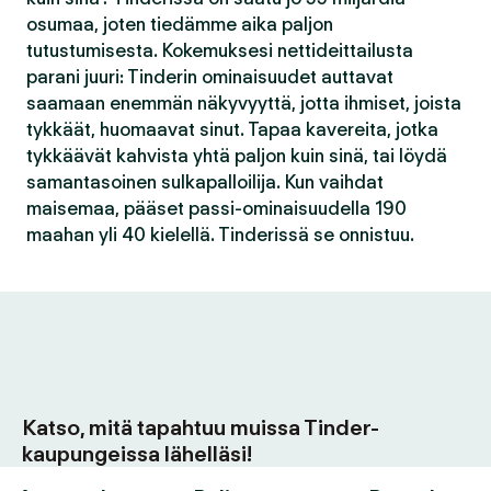
osumaa, joten tiedämme aika paljon
tutustumisesta. Kokemuksesi nettideittailusta
parani juuri: Tinderin ominaisuudet auttavat
saamaan enemmän näkyvyyttä, jotta ihmiset, joista
tykkäät, huomaavat sinut. Tapaa kavereita, jotka
tykkäävät kahvista yhtä paljon kuin sinä, tai löydä
samantasoinen sulkapalloilija. Kun vaihdat
maisemaa, pääset passi-ominaisuudella 190
maahan yli 40 kielellä. Tinderissä se onnistuu.
Katso, mitä tapahtuu muissa Tinder-
kaupungeissa lähelläsi!