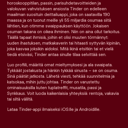
horoskooppitilan, passin, parisuhdetavoitteiden ja
valokuvan vahvistuksen ansiosta Tinder on edelleen
maailman suosituin deittailuappi, joka on saatavilla 190
maassa ja on tuonut meille yli 55 miljardia osumaa siitä
lähtien, kun otimme swaippauksen käyttöön. Jokaisen
osuman takana on oikea ihminen. Niin on aina ollut tarkoitus.
Täällä tapaat ihmisiä, joihin et olisi muuten törmännyt:
uuden ihastuksen, matkakaverin tai hitaasti syttyvän kipinän,
joka kasvaa joksikin aidoksi. Mitä ikinä etsitkin tai et vielä
tiedä etsiväsi, Tinder antaa sinulle tilaa selvittää sen.
Luo profiili, määritä omat mieltymyksesi ja ala swaipata.
Tykkäät jostakusta ja hänkin tykkää sinusta – se on osuma.
Sinä päätät jatkosta. Lähetä viesti, tehkää suunnitelmia ja
katsokaa, mihin juttu johtaa. Tinder on varustettu
ominaisuuksilla kuten tuplatreffit, musatila, passi ja
Synkkaus. Voit luoda kaikenlaisia yhteyksiä: rentoja, vakavia
tai siltä väliltä.
Lataa Tinder-appi ilmaiseksi iOS:lle ja Androidille.