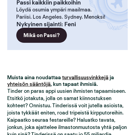
Passi kaikkiin paikkoihin
Löydä osumia ympäri maailmaa.
Pariisi. Los Angeles. Sydney. Menoksi!
Nykyinen sijainti
:
Feni
Mikä on Passi?
Muista aina noudattaa
turvallisuusvinkkejä
ja
yhteisön sääntöjä
, kun tapaat ihmisiä.
Tinder on paras appi uusien ihmisten tapaamiseen.
Etsitkö jotakuta, jolla on samat kiinnostuksen
kohteet? Onnistuu. Tinderissä voit jutella asioista,
joista tykkäät eniten, road tripeistä kirpputoreihin.
Kaipaatko seuraa festareille? Haluatko tavata,
jonkun, joka ajattelee ilmastonmuutosta yhtä paljon
kuin sinä? Tinderissä on saatu jo 55 miljardia