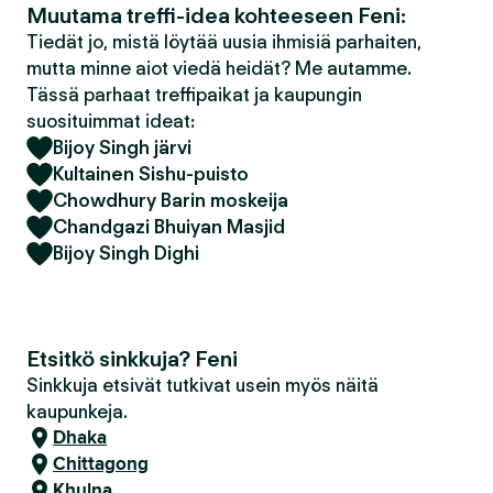
Muutama treffi-idea kohteeseen Feni:
Tiedät jo, mistä löytää uusia ihmisiä parhaiten,
mutta minne aiot viedä heidät? Me autamme.
Tässä parhaat treffipaikat ja kaupungin
suosituimmat ideat:
Bijoy Singh järvi
Kultainen Sishu-puisto
Chowdhury Barin moskeija
Chandgazi Bhuiyan Masjid
Bijoy Singh Dighi
Etsitkö sinkkuja? Feni
Sinkkuja etsivät tutkivat usein myös näitä
kaupunkeja.
Dhaka
Chittagong
Khulna