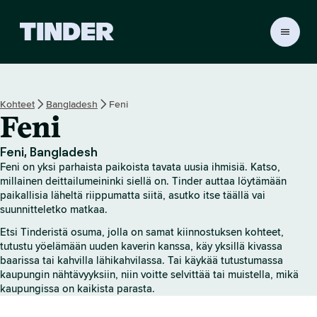
T
i
n
d
e
Kohteet
Bangladesh
Feni
r
Feni
i
n
a
Feni, Bangladesh
l
Feni on yksi parhaista paikoista tavata uusia ihmisiä. Katso,
o
millainen deittailumeininki siellä on. Tinder auttaa löytämään
i
paikallisia läheltä riippumatta siitä, asutko itse täällä vai
suunnitteletko matkaa.
t
u
Etsi Tinderistä osuma, jolla on samat kiinnostuksen kohteet,
s
tutustu yöelämään uuden kaverin kanssa, käy yksillä kivassa
s
baarissa tai kahvilla lähikahvilassa. Tai käykää tutustumassa
i
kaupungin nähtävyyksiin, niin voitte selvittää tai muistella, mikä
v
kaupungissa on kaikista parasta.
u