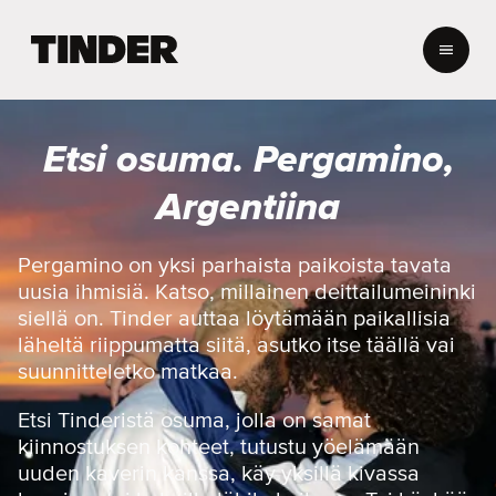
T
i
n
d
e
Etsi osuma. Pergamino,
r
i
Argentiina
n
a
l
Pergamino on yksi parhaista paikoista tavata
o
uusia ihmisiä. Katso, millainen deittailumeininki
i
siellä on. Tinder auttaa löytämään paikallisia
t
läheltä riippumatta siitä, asutko itse täällä vai
u
suunnitteletko matkaa.
s
s
i
Etsi Tinderistä osuma, jolla on samat
v
kiinnostuksen kohteet, tutustu yöelämään
u
uuden kaverin kanssa, käy yksillä kivassa