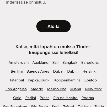
Tinderissä se onnistuu.
Aloita
Katso, mitä tapahtuu muissa Tinder-
kaupungeissa lähelläsi!
Amsterdam
Auckland
Bali
Bangkok
Barcelona
Berliini
Buenos Aires
Dubai
Dublin
Helsinki
Istanbul
Kapkaupunki
Kööpenhamina
Lontoo
Los Angeles
Madrid
Melbourne
Miami
New York
Oslo
Pariisi
Praha
Rio de Janeiro
Rooma
San Francisco
São Paulo
Soul
Taipei
Tel Aviv
Tokio