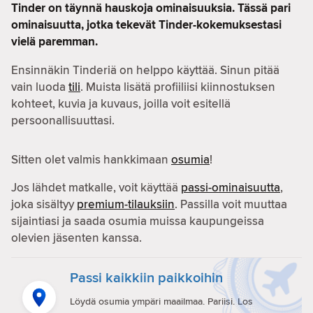
Tinder on täynnä hauskoja ominaisuuksia. Tässä pari
ominaisuutta, jotka tekevät Tinder-kokemuksestasi
vielä paremman.
Ensinnäkin Tinderiä on helppo käyttää. Sinun pitää
vain luoda
tili
. Muista lisätä profiiliisi kiinnostuksen
kohteet, kuvia ja kuvaus, joilla voit esitellä
persoonallisuuttasi.
Sitten olet valmis hankkimaan
osumia
!
Jos lähdet matkalle, voit käyttää
passi-ominaisuutta
,
joka sisältyy
premium-tilauksiin
. Passilla voit muuttaa
sijaintiasi ja saada osumia muissa kaupungeissa
olevien jäsenten kanssa.
Passi kaikkiin paikkoihin
Löydä osumia ympäri maailmaa. Pariisi. Los