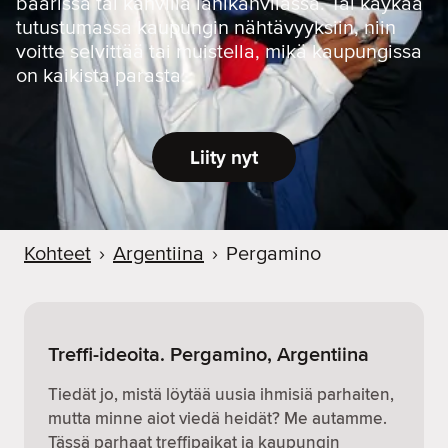
baarissa tai kahvilla lähikahvilassa. Tai käykää
tutustumassa kaupungin nähtävyyksiin, niin
voitte selvittää tai muistella, mikä kaupungissa
on kaikista parasta.
Liity nyt
Kohteet
›
Argentiina
›
Pergamino
Treffi-ideoita. Pergamino, Argentiina
Tiedät jo, mistä löytää uusia ihmisiä parhaiten,
mutta minne aiot viedä heidät? Me autamme.
Tässä parhaat treffipaikat ja kaupungin