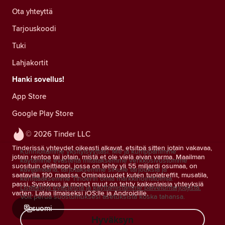
Ota yhteyttä
Tarjouskoodi
Tuki
Lahjakortit
Hanki sovellus!
App Store
Google Play Store
© 2026 Tinder LLC
Tinderissä yhteydet oikeasti alkavat, etsitpä sitten jotain vakavaa,
Kunnioitamme yksityisyyttäsi. Me ja kumppanimme
jotain rentoa tai jotain, mistä et ole vielä aivan varma. Maailman
käytämme evästeitä mitataksemme verkkosivustomme
suosituin deittiappi, jossa on tehty yli 55 miljardi osumaa, on
kävijämääriä, tarjotaksemme sinulle tarjouksia ja
saatavilla 190 maassa. Ominaisuudet kuten tuplatreffit, musatila,
kehittääksemme Tinderin omia markkinointitoimia.
passi, Synkkaus ja monet muut on tehty kaikenlaisia yhteyksiä
Lisätietoja evästeistä ja käyttämistämme palveluntarjoajista.
varten. Lataa ilmaiseksi iOS:lle ja Androidille.
Voit perua suostumuksesi asetuksista koska tahansa.
suomi
Hyväksyn