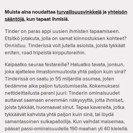
Muista aina noudattaa
turvallisuusvinkkejä
ja
yhteisön
sääntöjä
, kun tapaat ihmisiä.
Tinder on paras appi uusien ihmisten tapaamiseen.
Etsitkö jotakuta, jolla on samat kiinnostuksen kohteet?
Onnistuu. Tinderissä voit jutella asioista, joista tykkäät
eniten, road tripeistä kirpputoreihin.
Kaipaatko seuraa festareille? Haluatko tavata, jonkun,
joka ajattelee ilmastonmuutosta yhtä paljon kuin sinä?
Tinderissä on saatu jo 55 miljardia osumaa, joten
tiedämme aika paljon tutustumisesta. Kokemuksesi
nettideittailusta parani juuri: Tinderin ominaisuudet
auttavat saamaan enemmän näkyvyyttä, jotta ihmiset,
joista tykkäät, huomaavat sinut. Tapaa kavereita, jotka
tykkäävät kahvista yhtä paljon kuin sinä, tai löydä
samantasoinen sulkapalloilija. Kun vaihdat maisemaa,
pääset passi-ominaisuudella 190 maahan yli 40 kielellä.