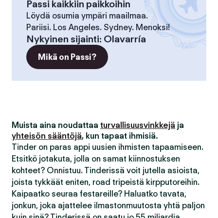
Passi kaikkiin paikkoihin
Löydä osumia ympäri maailmaa.
Pariisi. Los Angeles. Sydney. Menoksi!
Nykyinen sijainti
:
Olavarría
Mikä on Passi?
Muista aina noudattaa
turvallisuusvinkkejä
ja
yhteisön sääntöjä
, kun tapaat ihmisiä.
Tinder on paras appi uusien ihmisten tapaamiseen.
Etsitkö jotakuta, jolla on samat kiinnostuksen
kohteet? Onnistuu. Tinderissä voit jutella asioista,
joista tykkäät eniten, road tripeistä kirpputoreihin.
Kaipaatko seuraa festareille? Haluatko tavata,
jonkun, joka ajattelee ilmastonmuutosta yhtä paljon
kuin sinä? Tinderissä on saatu jo 55 miljardia