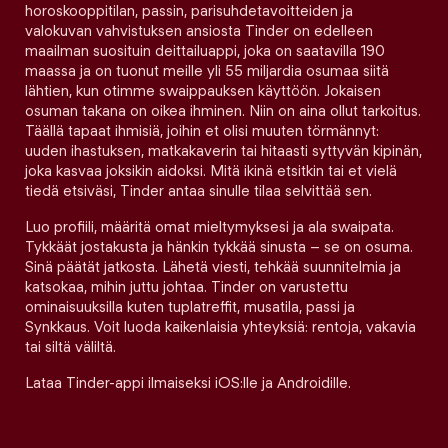
horoskooppitilan, passin, parisuhdetavoitteiden ja
valokuvan vahvistuksen ansiosta Tinder on edelleen
maailman suosituin deittailuappi, joka on saatavilla 190
maassa ja on tuonut meille yli 55 miljardia osumaa siitä
lähtien, kun otimme swaippauksen käyttöön. Jokaisen
osuman takana on oikea ihminen. Niin on aina ollut tarkoitus.
Täällä tapaat ihmisiä, joihin et olisi muuten törmännyt:
uuden ihastuksen, matkakaverin tai hitaasti syttyvän kipinän,
joka kasvaa joksikin aidoksi. Mitä ikinä etsitkin tai et vielä
tiedä etsiväsi, Tinder antaa sinulle tilaa selvittää sen.
Luo profiili, määritä omat mieltymyksesi ja ala swaipata.
Tykkäät jostakusta ja hänkin tykkää sinusta – se on osuma.
Sinä päätät jatkosta. Lähetä viesti, tehkää suunnitelmia ja
katsokaa, mihin juttu johtaa. Tinder on varustettu
ominaisuuksilla kuten tuplatreffit, musatila, passi ja
Synkkaus. Voit luoda kaikenlaisia yhteyksiä: rentoja, vakavia
tai siltä väliltä.
Lataa Tinder-appi ilmaiseksi iOS:lle ja Androidille.