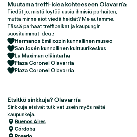
Muutama treffi-idea kohteeseen Olavarría:
Tiedät jo, mistä löytää uusia ihmisiä parhaiten,
mutta minne aiot viedä heidät? Me autamme.
Tässä parhaat treffipaikat ja kaupungin
suosituimmat ideat:
Hermanos Emiliozzin kunnallinen museo
San Josén kunnallinen kulttuurikeskus
La Maximan eläintarha
Plaza Coronel Olavarria
Plaza Coronel Olavarria
Etsitkö sinkkuja? Olavarría
Sinkkuja etsivät tutkivat usein myös näitä
kaupunkeja.
Buenos Aires
Córdoba
Rosario