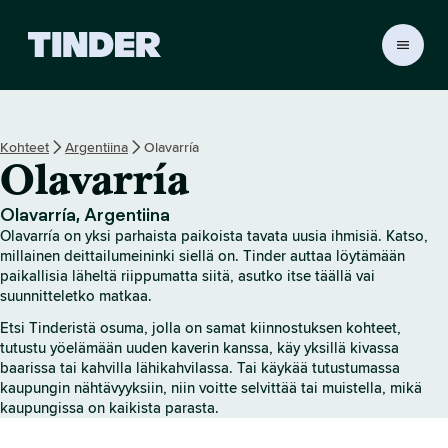
T
i
n
d
e
Kohteet
Argentiina
Olavarría
r
Olavarría
i
n
a
Olavarría, Argentiina
l
Olavarría on yksi parhaista paikoista tavata uusia ihmisiä. Katso,
o
millainen deittailumeininki siellä on. Tinder auttaa löytämään
i
paikallisia läheltä riippumatta siitä, asutko itse täällä vai
suunnitteletko matkaa.
t
u
Etsi Tinderistä osuma, jolla on samat kiinnostuksen kohteet,
s
tutustu yöelämään uuden kaverin kanssa, käy yksillä kivassa
s
baarissa tai kahvilla lähikahvilassa. Tai käykää tutustumassa
i
kaupungin nähtävyyksiin, niin voitte selvittää tai muistella, mikä
v
kaupungissa on kaikista parasta.
u