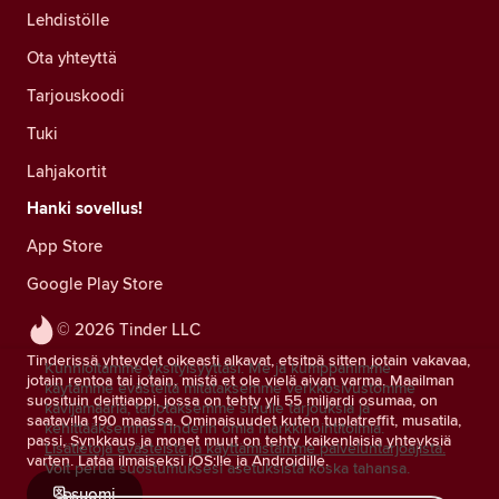
Lehdistölle
Ota yhteyttä
Tarjouskoodi
Tuki
Lahjakortit
Hanki sovellus!
App Store
Google Play Store
© 2026 Tinder LLC
Tinderissä yhteydet oikeasti alkavat, etsitpä sitten jotain vakavaa,
Kunnioitamme yksityisyyttäsi. Me ja kumppanimme
jotain rentoa tai jotain, mistä et ole vielä aivan varma. Maailman
käytämme evästeitä mitataksemme verkkosivustomme
suosituin deittiappi, jossa on tehty yli 55 miljardi osumaa, on
kävijämääriä, tarjotaksemme sinulle tarjouksia ja
saatavilla 190 maassa. Ominaisuudet kuten tuplatreffit, musatila,
kehittääksemme Tinderin omia markkinointitoimia.
passi, Synkkaus ja monet muut on tehty kaikenlaisia yhteyksiä
Lisätietoja evästeistä ja käyttämistämme palveluntarjoajista.
varten. Lataa ilmaiseksi iOS:lle ja Androidille.
Voit perua suostumuksesi asetuksista koska tahansa.
suomi