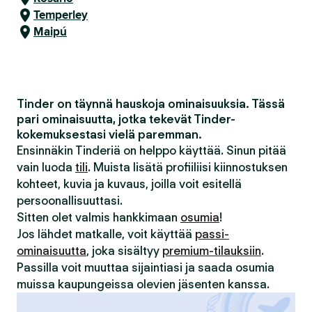
Temperley
Maipú
Tinder on täynnä hauskoja ominaisuuksia. Tässä
pari ominaisuutta, jotka tekevät Tinder-
kokemuksestasi vielä paremman.
Ensinnäkin Tinderiä on helppo käyttää. Sinun pitää
vain luoda
tili
. Muista lisätä profiiliisi kiinnostuksen
kohteet, kuvia ja kuvaus, joilla voit esitellä
persoonallisuuttasi.
Sitten olet valmis hankkimaan
osumia
!
Jos lähdet matkalle, voit käyttää
passi-
ominaisuutta
, joka sisältyy
premium-tilauksiin
.
Passilla voit muuttaa sijaintiasi ja saada osumia
muissa kaupungeissa olevien jäsenten kanssa.