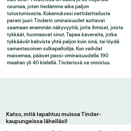
osumaa, joten tiedämme aika paljon
tutustumisesta. Kokemuksesi nettideittailusta
parani juuri: Tinderin ominaisuudet auttavat
saamaan enemmän näkyvyyttä, jotta ihmiset, joista
tykkäät, huomaavat sinut. Tapaa kavereita, jotka
tykkäävät kahvista yhtä paljon kuin sinä, tai löydä
samantasoinen sulkapalloilija. Kun vaihdat
maisemaa, pääset passi-ominaisuudella 190
maahan yli 40 kielellä. Tinderissä se onnistuu.
Katso, mitä tapahtuu muissa Tinder-
kaupungeissa lähelläsi!