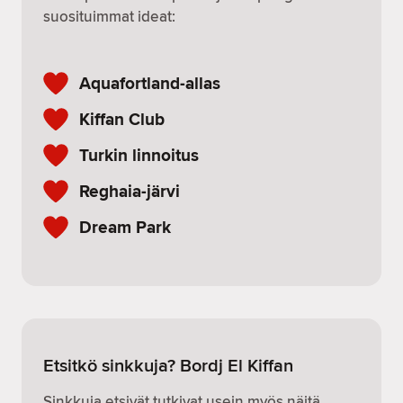
suosituimmat ideat:
Aquafortland-allas
Kiffan Club
Turkin linnoitus
Reghaia-järvi
Dream Park
Etsitkö sinkkuja? Bordj El Kiffan
Sinkkuja etsivät tutkivat usein myös näitä