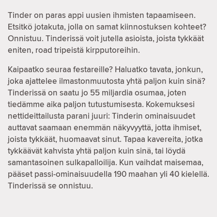
Tinder on paras appi uusien ihmisten tapaamiseen.
Etsitkö jotakuta, jolla on samat kiinnostuksen kohteet?
Onnistuu. Tinderissä voit jutella asioista, joista tykkäät
eniten, road tripeistä kirpputoreihin.
Kaipaatko seuraa festareille? Haluatko tavata, jonkun,
joka ajattelee ilmastonmuutosta yhtä paljon kuin sinä?
Tinderissä on saatu jo 55 miljardia osumaa, joten
tiedämme aika paljon tutustumisesta. Kokemuksesi
nettideittailusta parani juuri: Tinderin ominaisuudet
auttavat saamaan enemmän näkyvyyttä, jotta ihmiset,
joista tykkäät, huomaavat sinut. Tapaa kavereita, jotka
tykkäävät kahvista yhtä paljon kuin sinä, tai löydä
samantasoinen sulkapalloilija. Kun vaihdat maisemaa,
pääset passi-ominaisuudella 190 maahan yli 40 kielellä.
Tinderissä se onnistuu.