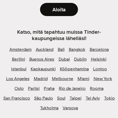
Aloita
Katso, mitä tapahtuu muissa Tinder-
kaupungeissa lähelläsi!
Amsterdam
Auckland
Bali
Bangkok
Barcelona
Berliini
Buenos Aires
Dubai
Dublin
Helsinki
Istanbul
Kapkaupunki
Kööpenhamina
Lontoo
Los Angeles
Madrid
Melbourne
Miami
New York
Oslo
Pariisi
Praha
Rio de Janeiro
Rooma
San Francisco
São Paulo
Soul
Taipei
Tel Aviv
Tokio
Tukholma
Varsova