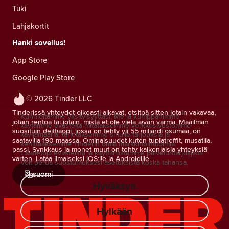
Tuki
Lahjakortit
Hanki sovellus!
App Store
Google Play Store
© 2026 Tinder LLC
Tinderissä yhteydet oikeasti alkavat, etsitpä sitten jotain vakavaa,
Kunnioitamme yksityisyyttäsi. Me ja kumppanimme
jotain rentoa tai jotain, mistä et ole vielä aivan varma. Maailman
käytämme evästeitä mitataksemme verkkosivustomme
suosituin deittiappi, jossa on tehty yli 55 miljardi osumaa, on
kävijämääriä, tarjotaksemme sinulle tarjouksia ja
saatavilla 190 maassa. Ominaisuudet kuten tuplatreffit, musatila,
kehittääksemme Tinderin omia markkinointitoimia.
passi, Synkkaus ja monet muut on tehty kaikenlaisia yhteyksiä
Lisätietoja evästeistä ja käyttämistämme palveluntarjoajista.
varten. Lataa ilmaiseksi iOS:lle ja Androidille.
Voit perua suostumuksesi asetuksista koska tahansa.
suomi
Hyväksyn
Hylkään