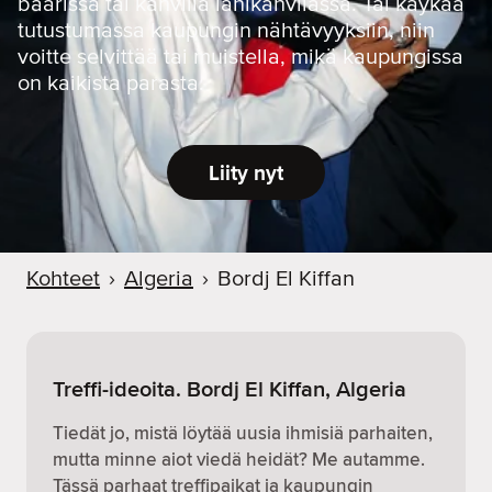
baarissa tai kahvilla lähikahvilassa. Tai käykää
tutustumassa kaupungin nähtävyyksiin, niin
voitte selvittää tai muistella, mikä kaupungissa
on kaikista parasta.
Liity nyt
Kohteet
›
Algeria
›
Bordj El Kiffan
Treffi-ideoita. Bordj El Kiffan, Algeria
Tiedät jo, mistä löytää uusia ihmisiä parhaiten,
mutta minne aiot viedä heidät? Me autamme.
Tässä parhaat treffipaikat ja kaupungin