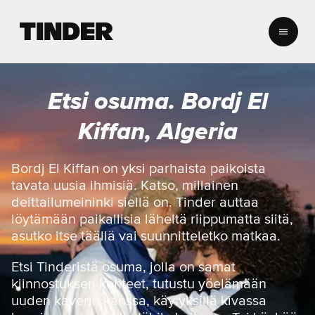
T
i
n
d
e
Etsi osuma. Bordj El
r
i
Kiffan, Algeria
n
a
l
Bordj El Kiffan on yksi parhaista paikoista
o
tavata uusia ihmisiä. Katso, millainen
i
deittailumeininki siellä on. Tinder auttaa
t
löytämään paikallisia läheltä riippumatta siitä,
u
asutko itse täällä vai suunnitteletko matkaa.
s
s
i
Etsi Tinderistä osuma, jolla on samat
v
kiinnostuksen kohteet, tutustu yöelämään
u
uuden kaverin kanssa, käy yksillä kivassa