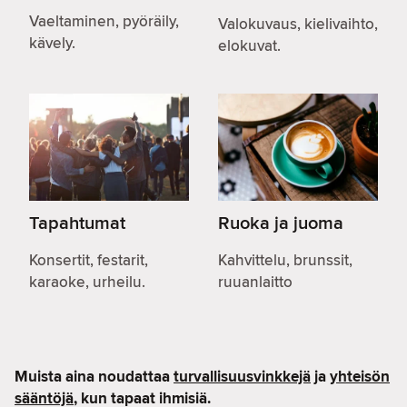
Vaeltaminen, pyöräily,
Valokuvaus, kielivaihto,
kävely.
elokuvat.
Tapahtumat
Ruoka ja juoma
Konsertit, festarit,
Kahvittelu, brunssit,
karaoke, urheilu.
ruuanlaitto
Muista aina noudattaa
turvallisuusvinkkejä
ja
yhteisön
sääntöjä
, kun tapaat ihmisiä.