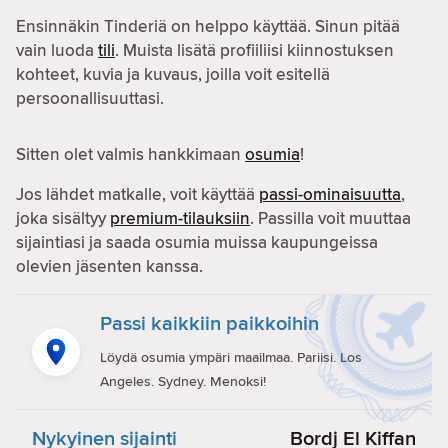
Ensinnäkin Tinderiä on helppo käyttää. Sinun pitää
vain luoda
tili
. Muista lisätä profiiliisi kiinnostuksen
kohteet, kuvia ja kuvaus, joilla voit esitellä
persoonallisuuttasi.
Sitten olet valmis hankkimaan
osumia
!
Jos lähdet matkalle, voit käyttää
passi-ominaisuutta
,
joka sisältyy
premium-tilauksiin
. Passilla voit muuttaa
sijaintiasi ja saada osumia muissa kaupungeissa
olevien jäsenten kanssa.
Passi kaikkiin paikkoihin
Löydä osumia ympäri maailmaa. Pariisi. Los
Angeles. Sydney. Menoksi!
Nykyinen sijainti
Bordj El Kiffan