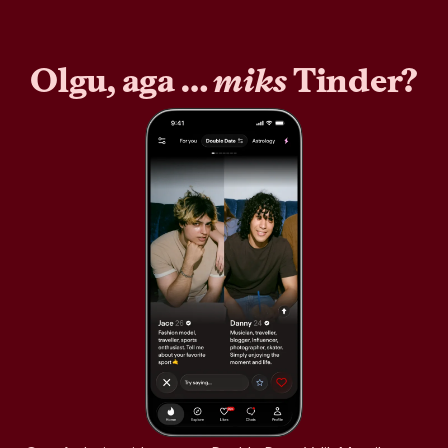
Olgu, aga …
miks
Tinder?