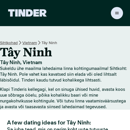
T
i
n
d
e
Sihtkohad
Vietnam
Tây Ninh
r
Tây Ninh
i
a
v
Tây Ninh, Vietnam
a
Sukeldu ühe maailma lahedaima linna kohtingumaailma! Sihtkoht:
l
Tây Ninh. Pole vahet kas kavatsed siin elada või oled lihtsalt
e
läbisõidul. Tinderi kaudu tutvud kohalikega lihtsasti.
h
Klapi Tinderis kellegagi, kel on sinuga ühised huvid, avasta koos
t
uue sõbraga ööelu, põika kohalikku baari või mine
nurgakohvikusse kohtingule. Või tutvu linna vaatamisväärsustega
ja avasta või taasavasta siinsed lahedaimad tegevused.
A few dating ideas for Tây Ninh:
Sa juba tead, mis on parim koht uute tutvuste