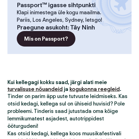
Passport™ igasse sihtpunkti
Klapi inimestega üle kogu maailma.
Pariis, Los Angeles, Sydney, letsgo!
Praegune asukoht
:
Tây Ninh
Mis on Passport?
Kui kellegagi kokku saad, järgi alati meie
turvalisuse nõuandeid
ja
kogukonna reegleid
.
Tinder on parim äpp uute tutvuste leidmiseks. Kas
otsid kedagi, kellega sul on ühiseid huvisid? Pole
probleemi. Tinderis saad jutustada oma kõige
lemmikumatest asjadest, autotrippidest
ööturgudeni!
Kas otsid kedagi, kellega koos muusikafestivali