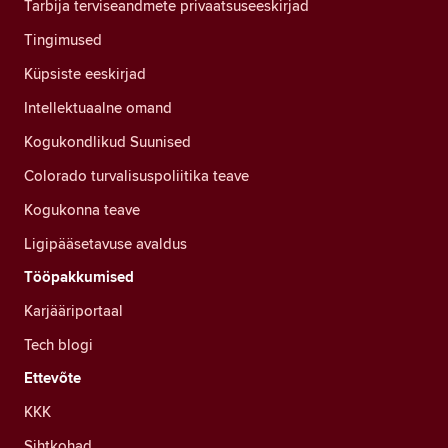
Tarbija terviseandmete privaatsuseeskirjad
Tingimused
Küpsiste eeskirjad
Intellektuaalne omand
Kogukondlikud Suunised
Colorado turvalisuspoliitika teave
Kogukonna teave
Ligipääsetavuse avaldus
Tööpakkumised
Karjääriportaal
Tech blogi
Ettevõte
KKK
Sihtkohad