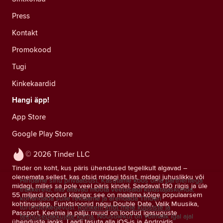
Press
Kontakt
Promokood
Tugi
Kinkekaardid
Hangi äpp!
App Store
Google Play Store
© 2026 Tinder LLC
Tinder on koht, kus päris ühendused tegelikult algavad –
olenemata sellest, kas otsid midagi tõsist, midagi juhuslikku või
Hindame sinu privaatsust. Kasutame koos oma partneritega
midagi, milles sa pole veel päris kindel. Saadaval 190 riigis ja üle
träkkereid, mis aitavad mõõta veebisaidi külastajaskonda,
55 miljardi loodud klapiga: see on maailma kõige populaarsem
kohandada sulle reklaame ja arendada Tinderi
kohtinguäpp. Funktsioonid nagu Double Date, Valik Muusika,
turundustegevusi.
Rohkem infot meie küpsiste ja
Passport, Keemia ja palju muud on loodud igasuguste
teenusepakkujate kohta.
Nõusolekut on võimalik igal ajal
ühenduste jaoks. Laadi tasuta alla iOS-is ja Androidis.