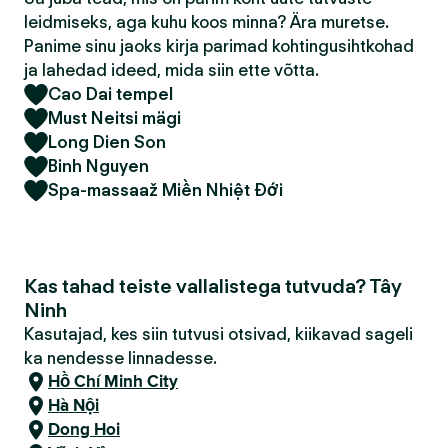
leidmiseks, aga kuhu koos minna? Ära muretse.
Panime sinu jaoks kirja parimad kohtingusihtkohad
ja lahedad ideed, mida siin ette võtta.
Cao Dai tempel
Must Neitsi mägi
Long Dien Son
Binh Nguyen
Spa-massaaž Miền Nhiệt Đới
Kas tahad teiste vallalistega tutvuda? Tây
Ninh
Kasutajad, kes siin tutvusi otsivad, kiikavad sageli
ka nendesse linnadesse.
Hồ Chí Minh City
Hà Nội
Dong Hoi