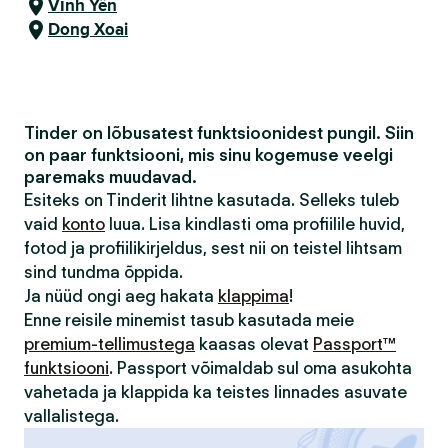
Vĩnh Yên
Dong Xoai
Tinder on lõbusatest funktsioonidest pungil. Siin
on paar funktsiooni, mis sinu kogemuse veelgi
paremaks muudavad.
Esiteks on Tinderit lihtne kasutada. Selleks tuleb
vaid
konto
luua. Lisa kindlasti oma profiilile huvid,
fotod ja profiilikirjeldus, sest nii on teistel lihtsam
sind tundma õppida.
Ja nüüd ongi aeg hakata
klappima
!
Enne reisile minemist tasub kasutada meie
premium-tellimustega
kaasas olevat
Passport™
funktsiooni
. Passport võimaldab sul oma asukohta
vahetada ja klappida ka teistes linnades asuvate
vallalistega.