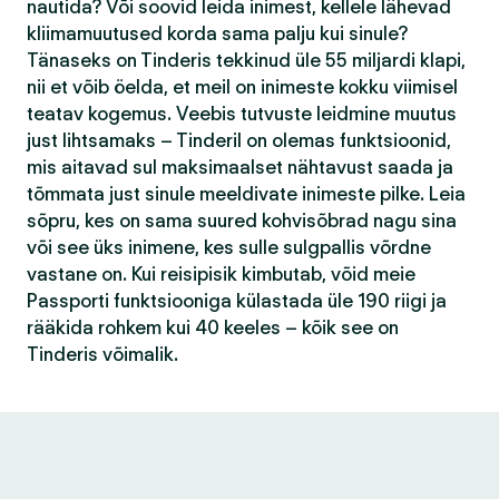
nautida? Või soovid leida inimest, kellele lähevad
kliimamuutused korda sama palju kui sinule?
Tänaseks on Tinderis tekkinud üle 55 miljardi klapi,
nii et võib öelda, et meil on inimeste kokku viimisel
teatav kogemus. Veebis tutvuste leidmine muutus
just lihtsamaks – Tinderil on olemas funktsioonid,
mis aitavad sul maksimaalset nähtavust saada ja
tõmmata just sinule meeldivate inimeste pilke. Leia
sõpru, kes on sama suured kohvisõbrad nagu sina
või see üks inimene, kes sulle sulgpallis võrdne
vastane on. Kui reisipisik kimbutab, võid meie
Passporti funktsiooniga külastada üle 190 riigi ja
rääkida rohkem kui 40 keeles – kõik see on
Tinderis võimalik.