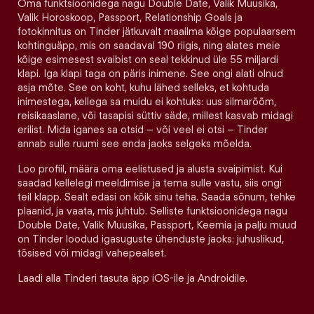
Oma funktsioonidega nagu Double Date, Valik Muusika,
Valik Horoskoop, Passport, Relationship Goals ja
fotokinnitus on Tinder jätkuvalt maailma kõige populaarsem
kohtinguäpp, mis on saadaval 190 riigis, ning alates meie
kõige esimesest svaibist on seal tekkinud üle 55 miljardi
klapi. Iga klapi taga on päris inimene. See ongi alati olnud
asja mõte. See on koht, kuhu lähed selleks, et kohtuda
inimestega, kellega sa muidu ei kohtuks: uus silmarõõm,
reisikaaslane, või tasapisi süttiv säde, millest kasvab midagi
erilist. Mida iganes sa otsid – või veel ei otsi – Tinder
annab sulle ruumi see enda jaoks selgeks mõelda.
Loo profiil, määra oma eelistused ja alusta svaipimist. Kui
saadad kellelegi meeldimise ja tema sulle vastu, siis ongi
teil klapp. Sealt edasi on kõik sinu teha. Saada sõnum, tehke
plaanid, ja vaata, mis juhtub. Selliste funktsioonidega nagu
Double Date, Valik Muusika, Passport, Keemia ja palju muud
on Tinder loodud igasuguste ühenduste jaoks: juhuslikud,
tõsised või midagi vahepealset.
Laadi alla Tinderi tasuta äpp iOS-ile ja Androidile.