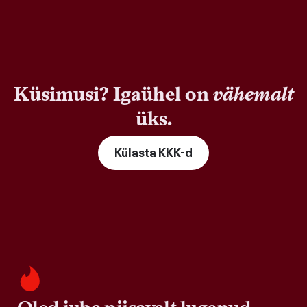
Küsimusi? Igaühel on
vähemalt
üks.
Külasta KKK-d