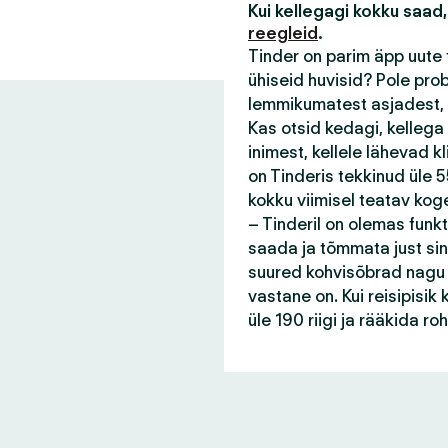
Kui kellegagi kokku saad,
reegleid
.
Tinder on parim äpp uute 
ühiseid huvisid? Pole pro
lemmikumatest asjadest, 
Kas otsid kedagi, kellega
inimest, kellele lähevad 
on Tinderis tekkinud üle 55
kokku viimisel teatav kog
– Tinderil on olemas funk
saada ja tõmmata just sin
suured kohvisõbrad nagu s
vastane on. Kui reisipisi
üle 190 riigi ja rääkida r