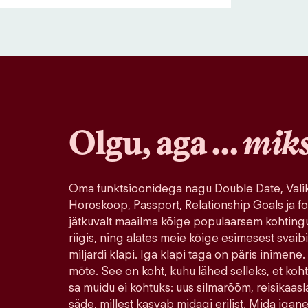
Olgu, aga …
mik
Oma funktsioonidega nagu Double Date, Valik
Horoskoop, Passport, Relationship Goals ja fo
jätkuvalt maailma kõige populaarsem kohting
riigis, ning alates meie kõige esimesest svaib
miljardi klapi. Iga klapi taga on päris inimene.
mõte. See on koht, kuhu lähed selleks, et koh
sa muidu ei kohtuks: uus silmarõõm, reisikaasla
säde, millest kasvab midagi erilist. Mida igane