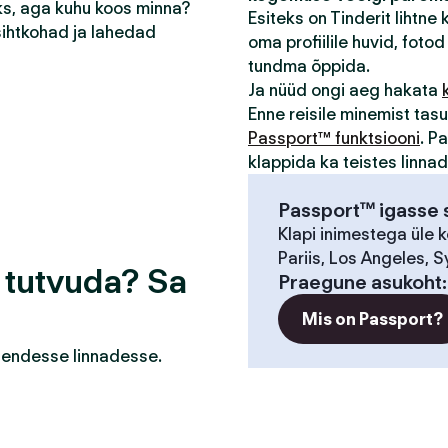
eks, aga kuhu koos minna?
Esiteks on Tinderit lihtne
sihtkohad ja lahedad
oma profiilile huvid, fotod 
tundma õppida.
Ja nüüd ongi aeg hakata
Enne reisile minemist ta
Passport™ funktsiooni
. P
klappida ka teistes linna
Passport™ igasse s
Klapi inimestega üle 
Pariis, Los Angeles, S
a tutvuda? Sa
Praegune asukoht
Mis on Passport?
a nendesse linnadesse.