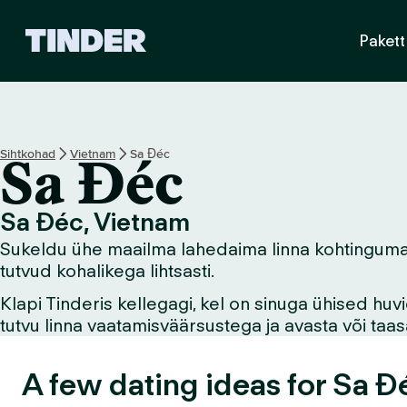
T
Pakett
i
n
d
e
r
i
Sihtkohad
Vietnam
Sa Đéc
Sa Đéc
a
v
a
Sa Đéc, Vietnam
l
Sukeldu ühe maailma lahedaima linna kohtingumaail
e
h
tutvud kohalikega lihtsasti.
t
Klapi Tinderis kellegagi, kel on sinuga ühised hu
tutvu linna vaatamisväärsustega ja avasta või ta
A few dating ideas for Sa Đ