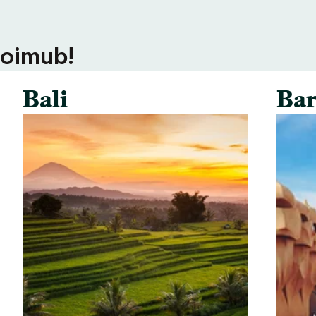
toimub!
Bali
Bar