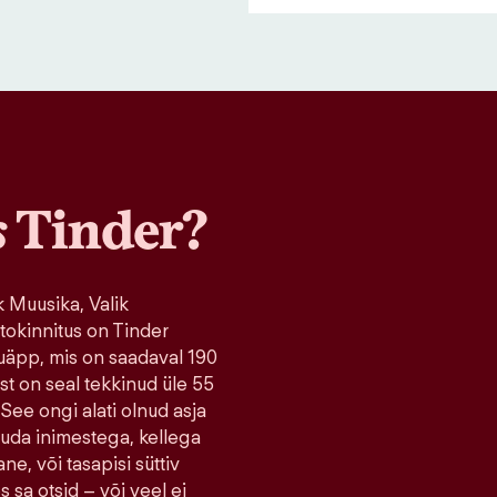
s
Tinder?
 Muusika, Valik
tokinnitus on Tinder
uäpp, mis on saadaval 190
ist on seal tekkinud üle 55
 See ongi alati olnud asja
tuda inimestega, kellega
ne, või tasapisi süttiv
s sa otsid – või veel ei