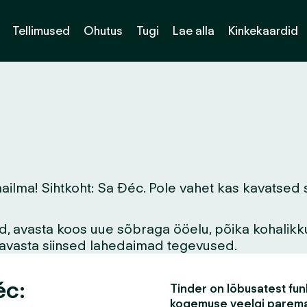
Tellimused
Ohutus
Tugi
Lae alla
Kinkekaardid
ma! Sihtkoht: Sa Đéc. Pole vahet kas kavatsed siin
vid, avasta koos uue sõbraga ööelu, põika kohalikk
asavasta siinsed lahedaimad tegevused.
éc:
Tinder on lõbusatest funk
kogemuse veelgi parem