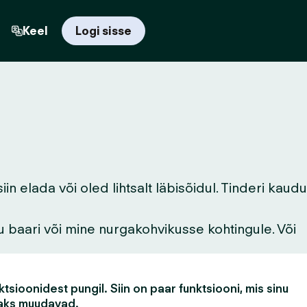
Keel
Logi sisse
 elada või oled lihtsalt läbisõidul. Tinderi kaudu
u baari või mine nurgakohvikusse kohtingule. Või
tsioonidest pungil. Siin on paar funktsiooni, mis sinu
aks muudavad.