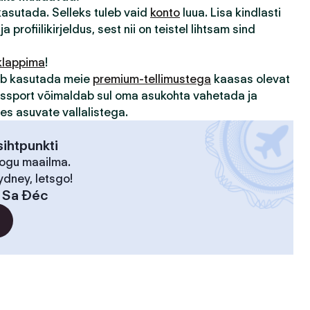
 kasutada. Selleks tuleb vaid
konto
luua. Lisa kindlasti
ja profiilikirjeldus, sest nii on teistel lihtsam sind
klappima
!
sub kasutada meie
premium-tellimustega
kaasas olevat
assport võimaldab sul oma asukohta vahetada ja
des asuvate vallalistega.
ihtpunkti
kogu maailma.
ydney, letsgo!
:
Sa Đéc