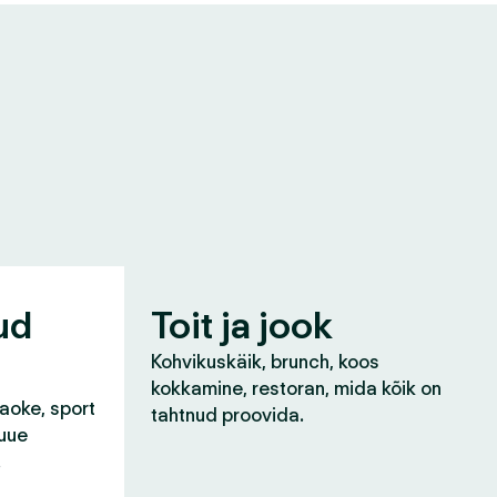
ud
Toit ja jook
Kohvikuskäik, brunch, koos
kokkamine, restoran, mida kõik on
raoke, sport
tahtnud proovida.
 uue
!