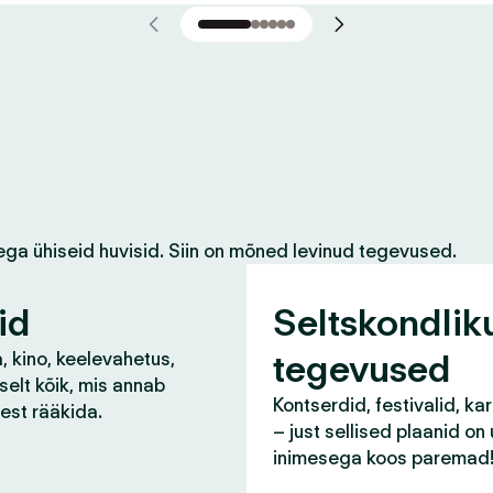
ega ühiseid huvisid. Siin on mõned levinud tegevused.
id
Seltskondlik
tegevused
, kino, keelevahetus,
selt kõik, mis annab
Kontserdid, festivalid, ka
lest rääkida.
– just sellised plaanid on
inimesega koos paremad