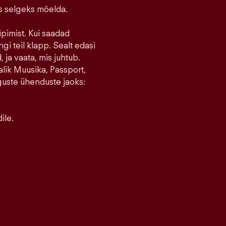
ks selgeks mõelda.
ipimist. Kui saadad
ngi teil klapp. Sealt edasi
 ja vaata, mis juhtub.
lik Muusika, Passport,
guste ühenduste jaoks:
ile.