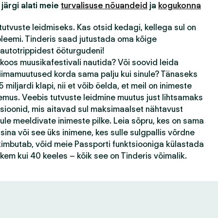
 järgi alati meie
turvalisuse nõuandeid
ja
kogukonna
tutvuste leidmiseks. Kas otsid kedagi, kellega sul on
bleemi. Tinderis saad jutustada oma kõige
autotrippidest ööturgudeni!
 koos muusikafestivali nautida? Või soovid leida
kliimamuutused korda sama palju kui sinule? Tänaseks
 miljardi klapi, nii et võib öelda, et meil on inimeste
emus. Veebis tutvuste leidmine muutus just lihtsamaks
tsioonid, mis aitavad sul maksimaalset nähtavust
ule meeldivate inimeste pilke. Leia sõpru, kes on sama
ina või see üks inimene, kes sulle sulgpallis võrdne
k kimbutab, võid meie Passporti funktsiooniga külastada
ohkem kui 40 keeles – kõik see on Tinderis võimalik.