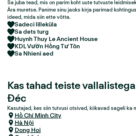
Sa juba tead, mis on parim koht uute tutvuste leidmis
Ära muretse. Panime sinu jaoks kirja parimad kohtingu
ideed, mida siin ette võtta.
Sadeci lilleküla
Sa dets turg
Huynh Thuy Le Ancient House
KDL Vườn Hồng Tư Tôn
Sa Nhieni aed
Kas tahad teiste vallalisteg
Đéc
Kasutajad, kes siin tutvusi otsivad, kiikavad sageli k
Hồ Chí Minh City
Hà Nội
Dong Hoi