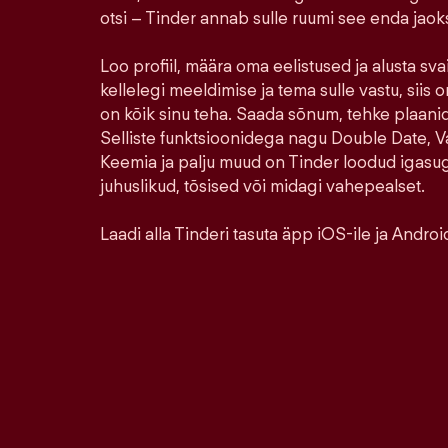
otsi – Tinder annab sulle ruumi see enda jao
Loo profiil, määra oma eelistused ja alusta sva
kellelegi meeldimise ja tema sulle vastu, siis o
on kõik sinu teha. Saada sõnum, tehke plaanid,
Selliste funktsioonidega nagu Double Date, Va
Keemia ja palju muud on Tinder loodud igasu
juhuslikud, tõsised või midagi vahepealset.
Laadi alla Tinderi tasuta äpp iOS-ile ja Android