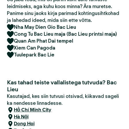
leidmiseks, aga kuhu koos minna? Ära muretse.
Panime sinu jaoks kirja parimad kohtingusihtkohad
ja lahedad ideed, mida siin ette võtta.
Nha May Dien Gio Bac Lieu
Cong Tu Bac Lieu maja (Bac Lieu printsi maja)
Quan Am Phat Dai tempel
Xiem Can Pagoda
Tuulepark Bac Lie
Kas tahad teiste vallalistega tutvuda? Bac
Lieu
Kasutajad, kes siin tutvusi otsivad, kiikavad sageli
ka nendesse linnadesse.
Hồ Chí Minh City
Hà Nội
Dong Hoi