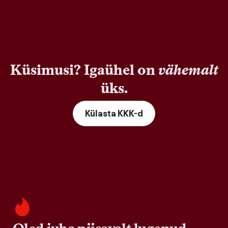
Küsimusi? Igaühel on
vähemalt
üks.
Külasta KKK-d