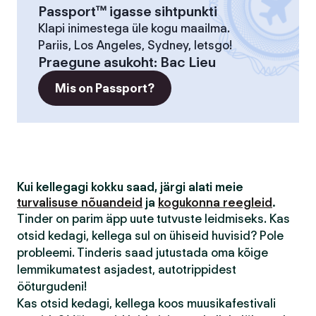
Passport™ igasse sihtpunkti
Klapi inimestega üle kogu maailma.
Pariis, Los Angeles, Sydney, letsgo!
Praegune asukoht
:
Bac Lieu
Mis on Passport?
Kui kellegagi kokku saad, järgi alati meie
turvalisuse nõuandeid
ja
kogukonna reegleid
.
Tinder on parim äpp uute tutvuste leidmiseks. Kas
otsid kedagi, kellega sul on ühiseid huvisid? Pole
probleemi. Tinderis saad jutustada oma kõige
lemmikumatest asjadest, autotrippidest
ööturgudeni!
Kas otsid kedagi, kellega koos muusikafestivali