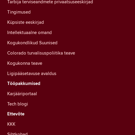
Tarbija terviseandmete privaatsuseeskirjad
Tingimused
Küpsiste eeskirjad
Intellektuaalne omand
Kogukondlikud Suunised
Colorado turvalisuspoliitika teave
Kogukonna teave
Ligipääsetavuse avaldus
Tööpakkumised
Karjääriportaal
Tech blogi
Ettevõte
KKK
Sihtkohad