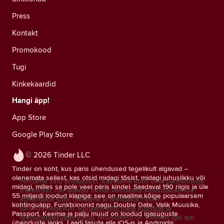
Press
Kontakt
Promokood
Tugi
Kinkekaardid
Hangi äpp!
App Store
Google Play Store
© 2026 Tinder LLC
Tinder on koht, kus päris ühendused tegelikult algavad –
olenemata sellest, kas otsid midagi tõsist, midagi juhuslikku või
Hindame sinu privaatsust. Kasutame koos oma partneritega
midagi, milles sa pole veel päris kindel. Saadaval 190 riigis ja üle
träkkereid, mis aitavad mõõta veebisaidi külastajaskonda,
55 miljardi loodud klapiga: see on maailma kõige populaarsem
kohandada sulle reklaame ja arendada Tinderi
kohtinguäpp. Funktsioonid nagu Double Date, Valik Muusika,
turundustegevusi.
Rohkem infot meie küpsiste ja
Passport, Keemia ja palju muud on loodud igasuguste
teenusepakkujate kohta.
Nõusolekut on võimalik igal ajal
ühenduste jaoks. Laadi tasuta alla iOS-is ja Androidis.