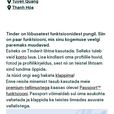
Tuyên Quang
Thanh Hóa
Tinder on lõbusatest funktsioonidest pungil. Siin
on paar funktsiooni, mis sinu kogemuse veelgi
paremaks muudavad.
Esiteks on Tinderit lihtne kasutada. Selleks tuleb
vaid
konto
luua. Lisa kindlasti oma profiilile huvid,
fotod ja profiilikirjeldus, sest nii on teistel lihtsam
sind tundma õppida.
Ja nüüd ongi aeg hakata
klappima
!
Enne reisile minemist tasub kasutada meie
premium-tellimustega
kaasas olevat
Passport™
funktsiooni
. Passport võimaldab sul oma asukohta
vahetada ja klappida ka teistes linnades asuvate
vallalistega.