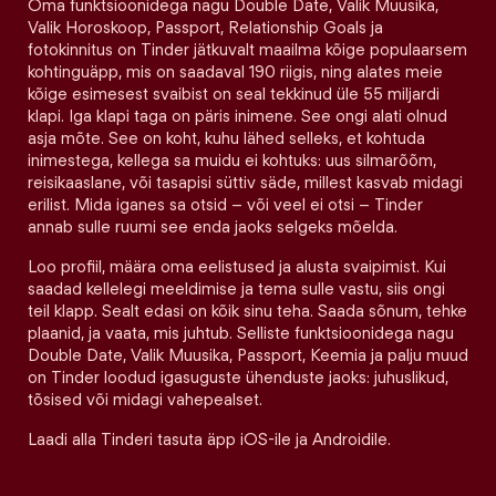
Oma funktsioonidega nagu Double Date, Valik Muusika,
Valik Horoskoop, Passport, Relationship Goals ja
fotokinnitus on Tinder jätkuvalt maailma kõige populaarsem
kohtinguäpp, mis on saadaval 190 riigis, ning alates meie
kõige esimesest svaibist on seal tekkinud üle 55 miljardi
klapi. Iga klapi taga on päris inimene. See ongi alati olnud
asja mõte. See on koht, kuhu lähed selleks, et kohtuda
inimestega, kellega sa muidu ei kohtuks: uus silmarõõm,
reisikaaslane, või tasapisi süttiv säde, millest kasvab midagi
erilist. Mida iganes sa otsid – või veel ei otsi – Tinder
annab sulle ruumi see enda jaoks selgeks mõelda.
Loo profiil, määra oma eelistused ja alusta svaipimist. Kui
saadad kellelegi meeldimise ja tema sulle vastu, siis ongi
teil klapp. Sealt edasi on kõik sinu teha. Saada sõnum, tehke
plaanid, ja vaata, mis juhtub. Selliste funktsioonidega nagu
Double Date, Valik Muusika, Passport, Keemia ja palju muud
on Tinder loodud igasuguste ühenduste jaoks: juhuslikud,
tõsised või midagi vahepealset.
Laadi alla Tinderi tasuta äpp iOS-ile ja Androidile.