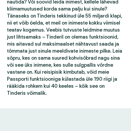
nautida? Või soovid leida inimest, kellele lähevad
kliimamuutused korda sama palju kui sinule?
Tänaseks on Tinderis tekkinud üle 55 miljardi klapi,
nii et võib öelda, et meil on inimeste kokku viimisel
teatav kogemus. Veebis tutvuste leidmine muutus
just lihtsamaks – Tinderil on olemas funktsioonid,
mis aitavad sul maksimaalset nähtavust saada ja
tõmmata just sinule meeldivate inimeste pilke. Leia
sõpru, kes on sama suured kohvisõbrad nagu sina
või see üks inimene, kes sulle sulgpallis võrdne
vastane on. Kui reisipisik kimbutab, võid meie
Passporti funktsiooniga külastada üle 190 riigi ja
rääkida rohkem kui 40 keeles – kõik see on
Tinderis võimalik.