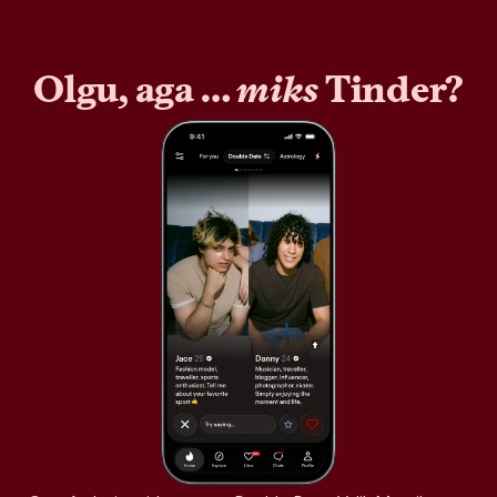
Olgu, aga …
miks
Tinder?