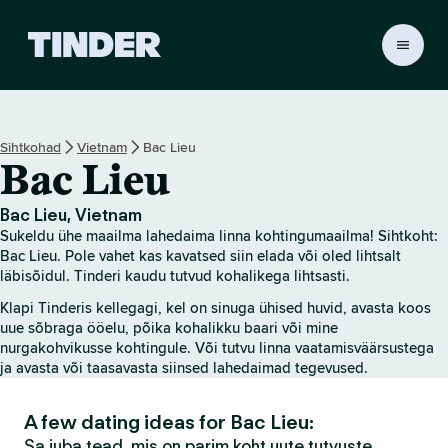
T
i
n
d
e
Sihtkohad
Vietnam
Bac Lieu
r
Bac Lieu
i
a
v
Bac Lieu, Vietnam
a
Sukeldu ühe maailma lahedaima linna kohtingumaailma! Sihtkoht:
l
Bac Lieu. Pole vahet kas kavatsed siin elada või oled lihtsalt
e
läbisõidul. Tinderi kaudu tutvud kohalikega lihtsasti.
h
Klapi Tinderis kellegagi, kel on sinuga ühised huvid, avasta koos
t
uue sõbraga ööelu, põika kohalikku baari või mine
nurgakohvikusse kohtingule. Või tutvu linna vaatamisväärsustega
ja avasta või taasavasta siinsed lahedaimad tegevused.
A few dating ideas for Bac Lieu:
Sa juba tead, mis on parim koht uute tutvuste