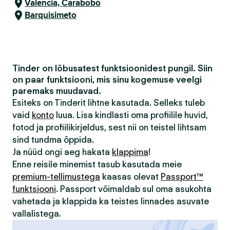
Valencia, Carabobo
Barquisimeto
Tinder on lõbusatest funktsioonidest pungil. Siin
on paar funktsiooni, mis sinu kogemuse veelgi
paremaks muudavad.
Esiteks on Tinderit lihtne kasutada. Selleks tuleb
vaid
konto
luua. Lisa kindlasti oma profiilile huvid,
fotod ja profiilikirjeldus, sest nii on teistel lihtsam
sind tundma õppida.
Ja nüüd ongi aeg hakata
klappima
!
Enne reisile minemist tasub kasutada meie
premium-tellimustega
kaasas olevat
Passport™
funktsiooni
. Passport võimaldab sul oma asukohta
vahetada ja klappida ka teistes linnades asuvate
vallalistega.