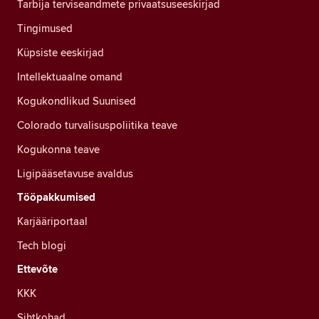
Tarbija terviseandmete privaatsuseeskirjad
Tingimused
Küpsiste eeskirjad
Intellektuaalne omand
Kogukondlikud Suunised
Colorado turvalisuspoliitika teave
Kogukonna teave
Ligipääsetavuse avaldus
Tööpakkumised
Karjääriportaal
Tech blogi
Ettevõte
KKK
Sihtkohad