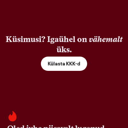
Küsimusi? Igaühel on
vähemalt
üks.
Külasta KKK-d