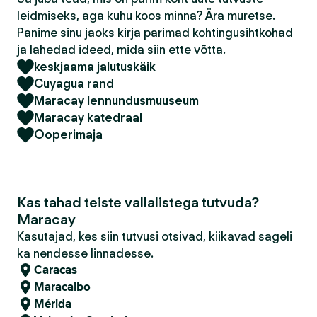
leidmiseks, aga kuhu koos minna? Ära muretse.
Panime sinu jaoks kirja parimad kohtingusihtkohad
ja lahedad ideed, mida siin ette võtta.
keskjaama jalutuskäik
Cuyagua rand
Maracay lennundusmuuseum
Maracay katedraal
Ooperimaja
Kas tahad teiste vallalistega tutvuda?
Maracay
Kasutajad, kes siin tutvusi otsivad, kiikavad sageli
ka nendesse linnadesse.
Caracas
Maracaibo
Mérida