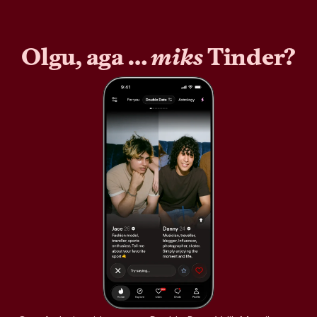
Olgu, aga …
miks
Tinder?