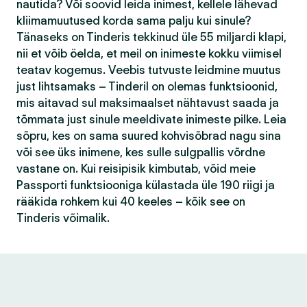
nautida? Või soovid leida inimest, kellele lähevad
kliimamuutused korda sama palju kui sinule?
Tänaseks on Tinderis tekkinud üle 55 miljardi klapi,
nii et võib öelda, et meil on inimeste kokku viimisel
teatav kogemus. Veebis tutvuste leidmine muutus
just lihtsamaks – Tinderil on olemas funktsioonid,
mis aitavad sul maksimaalset nähtavust saada ja
tõmmata just sinule meeldivate inimeste pilke. Leia
sõpru, kes on sama suured kohvisõbrad nagu sina
või see üks inimene, kes sulle sulgpallis võrdne
vastane on. Kui reisipisik kimbutab, võid meie
Passporti funktsiooniga külastada üle 190 riigi ja
rääkida rohkem kui 40 keeles – kõik see on
Tinderis võimalik.