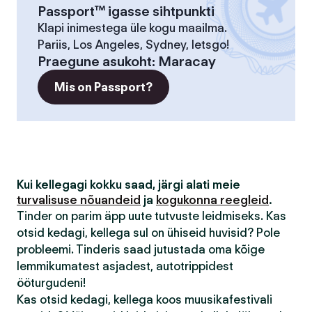
Passport™ igasse sihtpunkti
Klapi inimestega üle kogu maailma.
Pariis, Los Angeles, Sydney, letsgo!
Praegune asukoht
:
Maracay
Mis on Passport?
Kui kellegagi kokku saad, järgi alati meie
turvalisuse nõuandeid
ja
kogukonna reegleid
.
Tinder on parim äpp uute tutvuste leidmiseks. Kas
otsid kedagi, kellega sul on ühiseid huvisid? Pole
probleemi. Tinderis saad jutustada oma kõige
lemmikumatest asjadest, autotrippidest
ööturgudeni!
Kas otsid kedagi, kellega koos muusikafestivali