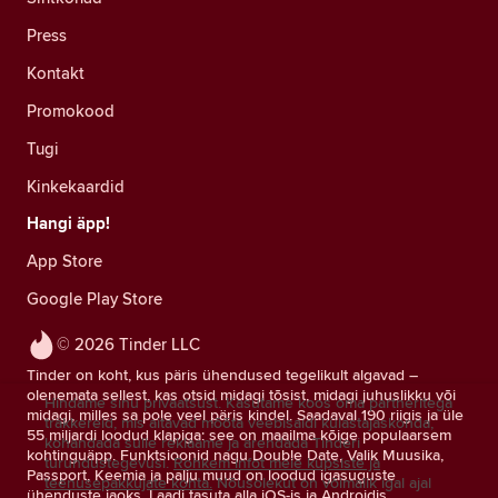
Press
Kontakt
Promokood
Tugi
Kinkekaardid
Hangi äpp!
App Store
Google Play Store
© 2026 Tinder LLC
Tinder on koht, kus päris ühendused tegelikult algavad –
olenemata sellest, kas otsid midagi tõsist, midagi juhuslikku või
Hindame sinu privaatsust. Kasutame koos oma partneritega
midagi, milles sa pole veel päris kindel. Saadaval 190 riigis ja üle
träkkereid, mis aitavad mõõta veebisaidi külastajaskonda,
55 miljardi loodud klapiga: see on maailma kõige populaarsem
kohandada sulle reklaame ja arendada Tinderi
kohtinguäpp. Funktsioonid nagu Double Date, Valik Muusika,
turundustegevusi.
Rohkem infot meie küpsiste ja
Passport, Keemia ja palju muud on loodud igasuguste
teenusepakkujate kohta.
Nõusolekut on võimalik igal ajal
ühenduste jaoks. Laadi tasuta alla iOS-is ja Androidis.