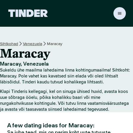
T
i
n
d
e
Sihtkohad
Venezuela
Maracay
r
Maracay
i
a
v
Maracay, Venezuela
a
Sukeldu ühe maailma lahedaima linna kohtingumaailma! Sihtkoht:
l
Maracay. Pole vahet kas kavatsed siin elada või oled lihtsalt
e
läbisõidul. Tinderi kaudu tutvud kohalikega lihtsasti.
h
Klapi Tinderis kellegagi, kel on sinuga ühised huvid, avasta koos
t
uue sõbraga ööelu, põika kohalikku baari või mine
nurgakohvikusse kohtingule. Või tutvu linna vaatamisväärsustega
ja avasta või taasavasta siinsed lahedaimad tegevused.
A few dating ideas for Maracay:
Sa juba tead, mis on parim koht uute tutvuste