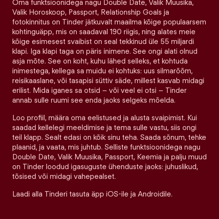
Oma funktsioonidega nagu Double Date, Valik Muusika,
Valik Horoskoop, Passport, Relationship Goals ja
fotokinnitus on Tinder jätkuvalt maailma kõige populaarsem
kohtinguäpp, mis on saadaval 190 riigis, ning alates meie
kõige esimesest svaibist on seal tekkinud üle 55 miljardi
klapi. Iga klapi taga on päris inimene. See ongi alati olnud
asja mõte. See on koht, kuhu lähed selleks, et kohtuda
inimestega, kellega sa muidu ei kohtuks: uus silmarõõm,
reisikaaslane, või tasapisi süttiv säde, millest kasvab midagi
erilist. Mida iganes sa otsid – või veel ei otsi – Tinder
annab sulle ruumi see enda jaoks selgeks mõelda.
Loo profiil, määra oma eelistused ja alusta svaipimist. Kui
saadad kellelegi meeldimise ja tema sulle vastu, siis ongi
teil klapp. Sealt edasi on kõik sinu teha. Saada sõnum, tehke
plaanid, ja vaata, mis juhtub. Selliste funktsioonidega nagu
Double Date, Valik Muusika, Passport, Keemia ja palju muud
on Tinder loodud igasuguste ühenduste jaoks: juhuslikud,
tõsised või midagi vahepealset.
Laadi alla Tinderi tasuta äpp iOS-ile ja Androidile.