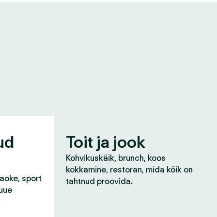
ud
Toit ja jook
Kohvikuskäik, brunch, koos
kokkamine, restoran, mida kõik on
raoke, sport
tahtnud proovida.
 uue
!