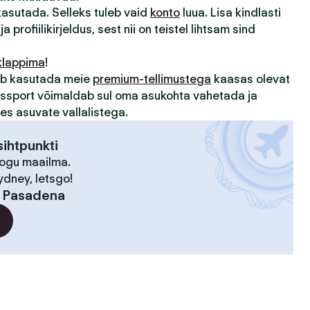
 kasutada. Selleks tuleb vaid
konto
luua. Lisa kindlasti
ja profiilikirjeldus, sest nii on teistel lihtsam sind
klappima
!
sub kasutada meie
premium-tellimustega
kaasas olevat
assport võimaldab sul oma asukohta vahetada ja
des asuvate vallalistega.
ihtpunkti
kogu maailma.
ydney, letsgo!
:
Pasadena