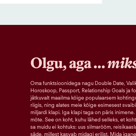
Olgu, aga …
mik
Oma funktsioonidega nagu Double Date, Valik
Horoskoop, Passport, Relationship Goals ja fo
jätkuvalt maailma kõige populaarsem kohting
riigis, ning alates meie kõige esimesest svaib
miljardi klapi. Iga klapi taga on päris inimene.
mõte. See on koht, kuhu lähed selleks, et koh
sa muidu ei kohtuks: uus silmarõõm, reisikaasla
säde, millest kasvab midagi erilist. Mida igane