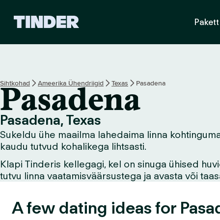
T
Pakett
i
n
d
e
r
i
Sihtkohad
Ameerika Ühendriigid
Texas
Pasadena
Pasadena
a
v
a
Pasadena, Texas
l
Sukeldu ühe maailma lahedaima linna kohtingumaail
e
h
kaudu tutvud kohalikega lihtsasti.
t
Klapi Tinderis kellegagi, kel on sinuga ühised hu
tutvu linna vaatamisväärsustega ja avasta või ta
A few dating ideas for Pasa