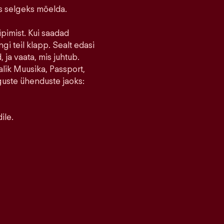
ks selgeks mõelda.
ipimist. Kui saadad
ngi teil klapp. Sealt edasi
 ja vaata, mis juhtub.
lik Muusika, Passport,
guste ühenduste jaoks:
ile.