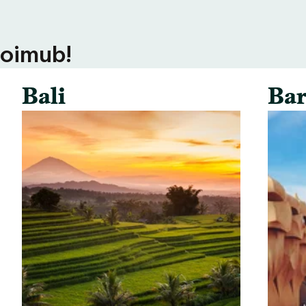
toimub!
Bali
Bar