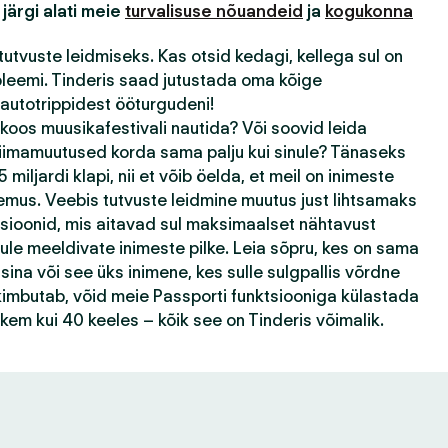
 järgi alati meie
turvalisuse nõuandeid
ja
kogukonna
tutvuste leidmiseks. Kas otsid kedagi, kellega sul on
bleemi. Tinderis saad jutustada oma kõige
autotrippidest ööturgudeni!
 koos muusikafestivali nautida? Või soovid leida
kliimamuutused korda sama palju kui sinule? Tänaseks
 miljardi klapi, nii et võib öelda, et meil on inimeste
emus. Veebis tutvuste leidmine muutus just lihtsamaks
tsioonid, mis aitavad sul maksimaalset nähtavust
ule meeldivate inimeste pilke. Leia sõpru, kes on sama
ina või see üks inimene, kes sulle sulgpallis võrdne
k kimbutab, võid meie Passporti funktsiooniga külastada
ohkem kui 40 keeles – kõik see on Tinderis võimalik.