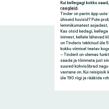
Kui kellegagi kokku saad,
reegleid
.
Tinder on parim äpp uute 
ühiseid huvisid? Pole pro
lemmikumatest asjadest, 
Kas otsid kedagi, kellega
inimest, kellele lähevad 
on Tinderis tekkinud üle 55
kokku viimisel teatav kog
– Tinderil on olemas funk
saada ja tõmmata just sin
suured kohvisõbrad nagu s
vastane on. Kui reisipisi
üle 190 riigi ja rääkida r