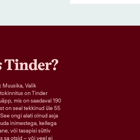
s
Tinder?
 Muusika, Valik
tokinnitus on Tinder
uäpp, mis on saadaval 190
ist on seal tekkinud üle 55
 See ongi alati olnud asja
tuda inimestega, kellega
ne, või tasapisi süttiv
s sa otsid – või veel ei