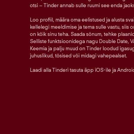
otsi – Tinder annab sulle ruumi see enda jao
Loo profiil, määra oma eelistused ja alusta sva
kellelegi meeldimise ja tema sulle vastu, siis o
on kõik sinu teha. Saada sõnum, tehke plaanid,
Selliste funktsioonidega nagu Double Date, Va
Keemia ja palju muud on Tinder loodud igasu
juhuslikud, tõsised või midagi vahepealset.
Laadi alla Tinderi tasuta äpp iOS-ile ja Android