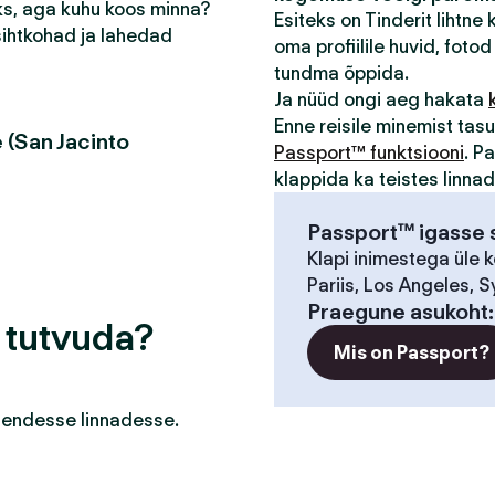
eks, aga kuhu koos minna?
Esiteks on Tinderit lihtne
sihtkohad ja lahedad
oma profiilile huvid, fotod 
tundma õppida.
Ja nüüd ongi aeg hakata
Enne reisile minemist ta
 (San Jacinto
Passport™ funktsiooni
. P
klappida ka teistes linna
Passport™ igasse s
Klapi inimestega üle 
Pariis, Los Angeles, S
Praegune asukoht
a tutvuda?
Mis on Passport?
a nendesse linnadesse.