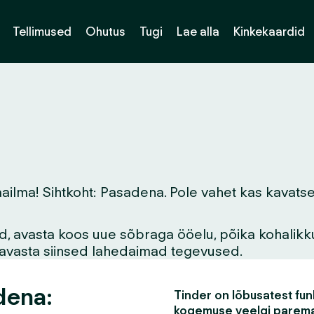
Tellimused
Ohutus
Tugi
Lae alla
Kinkekaardid
ma! Sihtkoht: Pasadena. Pole vahet kas kavatsed si
vid, avasta koos uue sõbraga ööelu, põika kohalikk
asavasta siinsed lahedaimad tegevused.
dena:
Tinder on lõbusatest funk
kogemuse veelgi parem