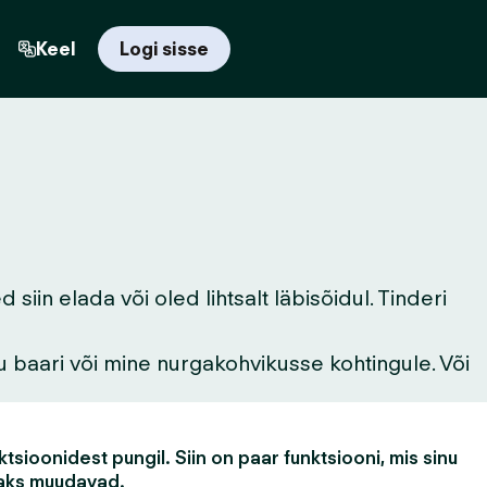
Keel
Logi sisse
in elada või oled lihtsalt läbisõidul. Tinderi
u baari või mine nurgakohvikusse kohtingule. Või
tsioonidest pungil. Siin on paar funktsiooni, mis sinu
aks muudavad.