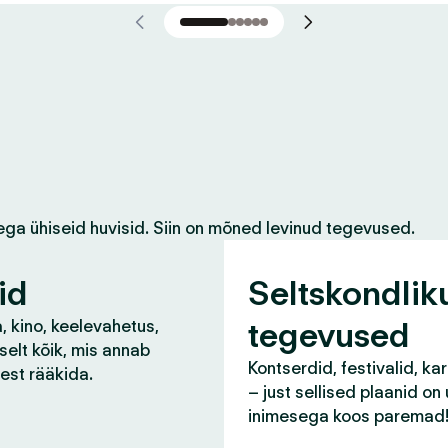
ega ühiseid huvisid. Siin on mõned levinud tegevused.
id
Seltskondlik
tegevused
, kino, keelevahetus,
selt kõik, mis annab
Kontserdid, festivalid, ka
lest rääkida.
– just sellised plaanid on
inimesega koos paremad