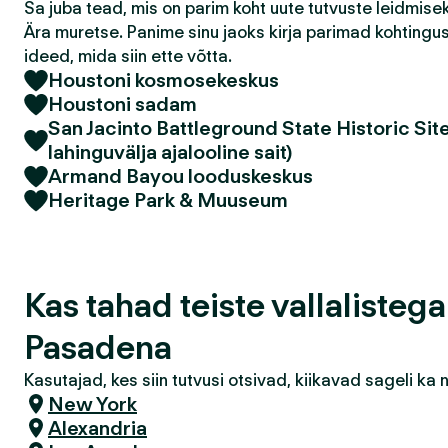
Sa juba tead, mis on parim koht uute tutvuste leidmis
Ära muretse. Panime sinu jaoks kirja parimad kohtingu
ideed, mida siin ette võtta.
Houstoni kosmosekeskus
Houstoni sadam
San Jacinto Battleground State Historic Site
lahinguvälja ajalooline sait)
Armand Bayou looduskeskus
Heritage Park & Muuseum
Kas tahad teiste vallalisteg
Pasadena
Kasutajad, kes siin tutvusi otsivad, kiikavad sageli k
New York
Alexandria