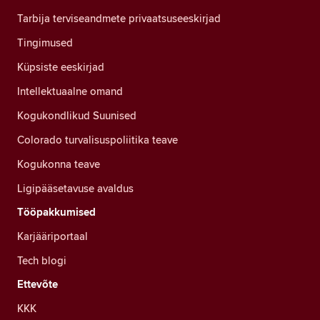
Tarbija terviseandmete privaatsuseeskirjad
Tingimused
Küpsiste eeskirjad
Intellektuaalne omand
Kogukondlikud Suunised
Colorado turvalisuspoliitika teave
Kogukonna teave
Ligipääsetavuse avaldus
Tööpakkumised
Karjääriportaal
Tech blogi
Ettevõte
KKK