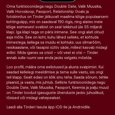
Oma funktsioonidega nagu Double Date, Valik Muusika,
Valik Horoskoop, Passport, Relationship Goals ja
fotokinnitus on Tinder jätkuvalt maailma kõige populaarsem
kohtinguäpp, mis on saadaval 190 riigis, ning alates meie
kõige esimesest svaibist on seal tekkinud üle 55 miljardi
klapi. Iga klapi taga on päris inimene. See ongi alati olnud
asja mõte. See on koht, kuhu lähed selleks, et kohtuda
inimestega, kellega sa muidu ei kohtuks: uus silmarõõm,
reisikaaslane, või tasapisi süttiv säde, millest kasvab midagi
erilist. Mida iganes sa otsid – või veel ei otsi – Tinder
annab sulle ruumi see enda jaoks selgeks mõelda.
Loo profiil, määra oma eelistused ja alusta svaipimist. Kui
saadad kellelegi meeldimise ja tema sulle vastu, siis ongi
teil klapp. Sealt edasi on kõik sinu teha. Saada sõnum, tehke
plaanid, ja vaata, mis juhtub. Selliste funktsioonidega nagu
Double Date, Valik Muusika, Passport, Keemia ja palju muud
on Tinder loodud igasuguste ühenduste jaoks: juhuslikud,
tõsised või midagi vahepealset.
Laadi alla Tinderi tasuta äpp iOS-ile ja Androidile.