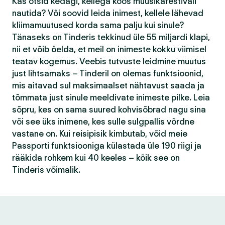
Kas otsid kedagi, kellega koos muusikafestivali
nautida? Või soovid leida inimest, kellele lähevad
kliimamuutused korda sama palju kui sinule?
Tänaseks on Tinderis tekkinud üle 55 miljardi klapi,
nii et võib öelda, et meil on inimeste kokku viimisel
teatav kogemus. Veebis tutvuste leidmine muutus
just lihtsamaks – Tinderil on olemas funktsioonid,
mis aitavad sul maksimaalset nähtavust saada ja
tõmmata just sinule meeldivate inimeste pilke. Leia
sõpru, kes on sama suured kohvisõbrad nagu sina
või see üks inimene, kes sulle sulgpallis võrdne
vastane on. Kui reisipisik kimbutab, võid meie
Passporti funktsiooniga külastada üle 190 riigi ja
rääkida rohkem kui 40 keeles – kõik see on
Tinderis võimalik.