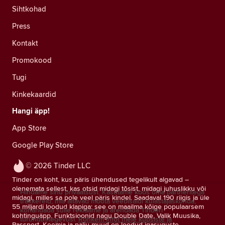
Sihtkohad
Press
Kontakt
Promokood
Tugi
Kinkekaardid
Hangi äpp!
App Store
Google Play Store
© 2026 Tinder LLC
Tinder on koht, kus päris ühendused tegelikult algavad –
olenemata sellest, kas otsid midagi tõsist, midagi juhuslikku või
Hindame sinu privaatsust. Kasutame koos oma partneritega
midagi, milles sa pole veel päris kindel. Saadaval 190 riigis ja üle
träkkereid, mis aitavad mõõta veebisaidi külastajaskonda,
55 miljardi loodud klapiga: see on maailma kõige populaarsem
kohandada sulle reklaame ja arendada Tinderi
kohtinguäpp. Funktsioonid nagu Double Date, Valik Muusika,
turundustegevusi.
Rohkem infot meie küpsiste ja
Passport, Keemia ja palju muud on loodud igasuguste