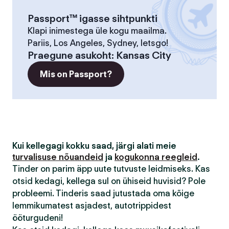
Passport™ igasse sihtpunkti
Klapi inimestega üle kogu maailma.
Pariis, Los Angeles, Sydney, letsgo!
Praegune asukoht
:
Kansas City
Mis on Passport?
Kui kellegagi kokku saad, järgi alati meie
turvalisuse nõuandeid
ja
kogukonna reegleid
.
Tinder on parim äpp uute tutvuste leidmiseks. Kas
otsid kedagi, kellega sul on ühiseid huvisid? Pole
probleemi. Tinderis saad jutustada oma kõige
lemmikumatest asjadest, autotrippidest
ööturgudeni!