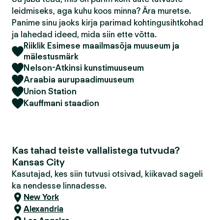
leidmiseks, aga kuhu koos minna? Ära muretse.
Panime sinu jaoks kirja parimad kohtingusihtkohad
ja lahedad ideed, mida siin ette võtta.
Riiklik Esimese maailmasõja muuseum ja
mälestusmärk
Nelson-Atkinsi kunstimuuseum
Araabia aurupaadimuuseum
Union Station
Kauffmani staadion
Kas tahad teiste vallalistega tutvuda?
Kansas City
Kasutajad, kes siin tutvusi otsivad, kiikavad sageli
ka nendesse linnadesse.
New York
Alexandria