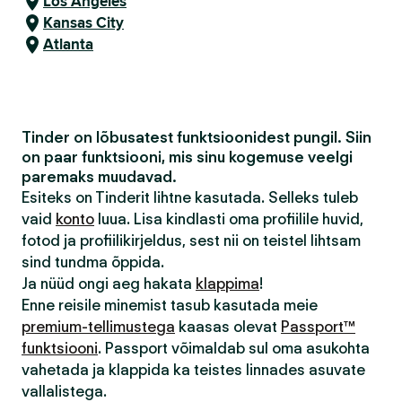
Los Angeles
Kansas City
Atlanta
Tinder on lõbusatest funktsioonidest pungil. Siin
on paar funktsiooni, mis sinu kogemuse veelgi
paremaks muudavad.
Esiteks on Tinderit lihtne kasutada. Selleks tuleb
vaid
konto
luua. Lisa kindlasti oma profiilile huvid,
fotod ja profiilikirjeldus, sest nii on teistel lihtsam
sind tundma õppida.
Ja nüüd ongi aeg hakata
klappima
!
Enne reisile minemist tasub kasutada meie
premium-tellimustega
kaasas olevat
Passport™
funktsiooni
. Passport võimaldab sul oma asukohta
vahetada ja klappida ka teistes linnades asuvate
vallalistega.