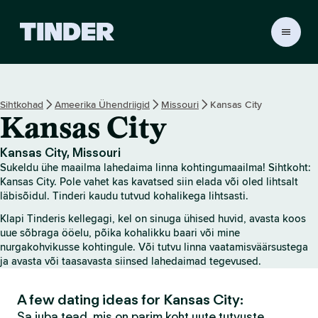
T
i
n
d
e
Sihtkohad
Ameerika Ühendriigid
Missouri
Kansas City
r
Kansas City
i
a
v
Kansas City, Missouri
a
Sukeldu ühe maailma lahedaima linna kohtingumaailma! Sihtkoht:
l
Kansas City. Pole vahet kas kavatsed siin elada või oled lihtsalt
e
läbisõidul. Tinderi kaudu tutvud kohalikega lihtsasti.
h
Klapi Tinderis kellegagi, kel on sinuga ühised huvid, avasta koos
t
uue sõbraga ööelu, põika kohalikku baari või mine
nurgakohvikusse kohtingule. Või tutvu linna vaatamisväärsustega
ja avasta või taasavasta siinsed lahedaimad tegevused.
A few dating ideas for Kansas City:
Sa juba tead, mis on parim koht uute tutvuste