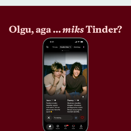
Olgu, aga …
miks
Tinder?