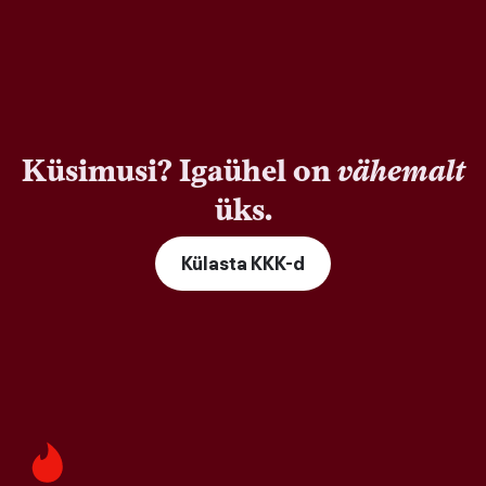
Küsimusi? Igaühel on
vähemalt
üks.
Külasta KKK-d