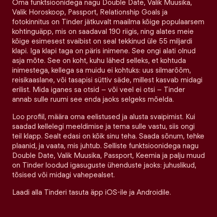
Oma funktsioonidega nagu Double Date, Valik Muusika,
Valik Horoskoop, Passport, Relationship Goals ja
fotokinnitus on Tinder jätkuvalt maailma kõige populaarsem
kohtinguäpp, mis on saadaval 190 riigis, ning alates meie
kõige esimesest svaibist on seal tekkinud üle 55 miljardi
klapi. Iga klapi taga on päris inimene. See ongi alati olnud
asja mõte. See on koht, kuhu lähed selleks, et kohtuda
inimestega, kellega sa muidu ei kohtuks: uus silmarõõm,
reisikaaslane, või tasapisi süttiv säde, millest kasvab midagi
erilist. Mida iganes sa otsid – või veel ei otsi – Tinder
annab sulle ruumi see enda jaoks selgeks mõelda.
Loo profiil, määra oma eelistused ja alusta svaipimist. Kui
saadad kellelegi meeldimise ja tema sulle vastu, siis ongi
teil klapp. Sealt edasi on kõik sinu teha. Saada sõnum, tehke
plaanid, ja vaata, mis juhtub. Selliste funktsioonidega nagu
Double Date, Valik Muusika, Passport, Keemia ja palju muud
on Tinder loodud igasuguste ühenduste jaoks: juhuslikud,
tõsised või midagi vahepealset.
Laadi alla Tinderi tasuta äpp iOS-ile ja Androidile.