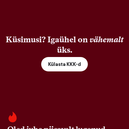
Küsimusi? Igaühel on
vähemalt
üks.
Külasta KKK-d