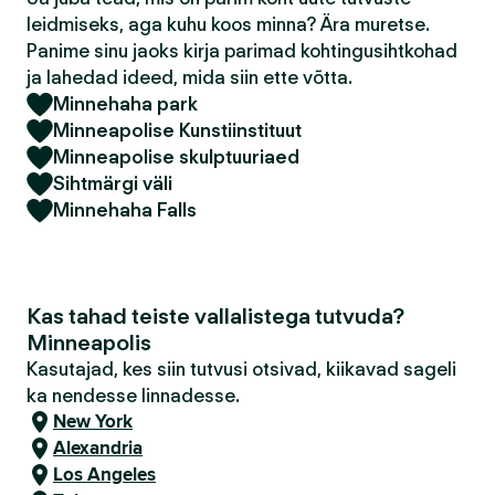
leidmiseks, aga kuhu koos minna? Ära muretse.
Panime sinu jaoks kirja parimad kohtingusihtkohad
ja lahedad ideed, mida siin ette võtta.
Minnehaha park
Minneapolise Kunstiinstituut
Minneapolise skulptuuriaed
Sihtmärgi väli
Minnehaha Falls
Kas tahad teiste vallalistega tutvuda?
Minneapolis
Kasutajad, kes siin tutvusi otsivad, kiikavad sageli
ka nendesse linnadesse.
New York
Alexandria
Los Angeles