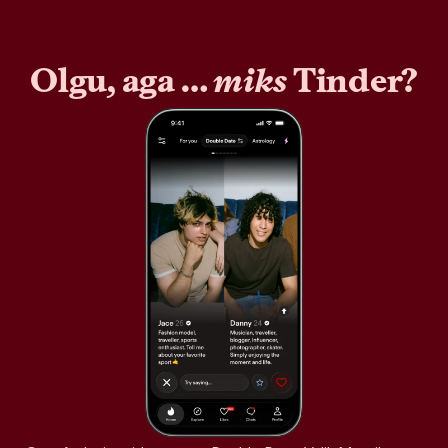
Olgu, aga …
miks
Tinder?