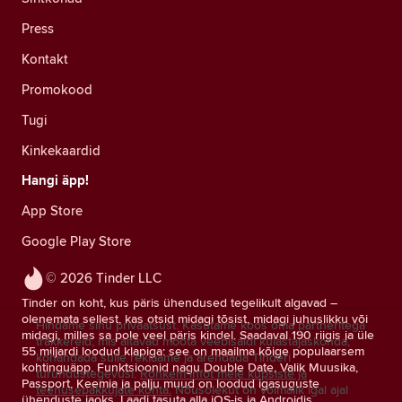
Press
Kontakt
Promokood
Tugi
Kinkekaardid
Hangi äpp!
App Store
Google Play Store
© 2026 Tinder LLC
Tinder on koht, kus päris ühendused tegelikult algavad –
olenemata sellest, kas otsid midagi tõsist, midagi juhuslikku või
Hindame sinu privaatsust. Kasutame koos oma partneritega
midagi, milles sa pole veel päris kindel. Saadaval 190 riigis ja üle
träkkereid, mis aitavad mõõta veebisaidi külastajaskonda,
55 miljardi loodud klapiga: see on maailma kõige populaarsem
kohandada sulle reklaame ja arendada Tinderi
kohtinguäpp. Funktsioonid nagu Double Date, Valik Muusika,
turundustegevusi.
Rohkem infot meie küpsiste ja
Passport, Keemia ja palju muud on loodud igasuguste
teenusepakkujate kohta.
Nõusolekut on võimalik igal ajal
ühenduste jaoks. Laadi tasuta alla iOS-is ja Androidis.