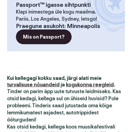
Passport™ igasse sihtpunkti
Klapi inimestega üle kogu maailma.
Pariis, Los Angeles, Sydney, letsgo!
Praegune asukoht
:
Minneapolis
Mis on Passport?
Kui kellegagi kokku saad, järgi alati meie
turvalisuse nõuandeid
ja
kogukonna reegleid
.
Tinder on parim äpp uute tutvuste leidmiseks. Kas
otsid kedagi, kellega sul on ühiseid huvisid? Pole
probleemi. Tinderis saad jutustada oma kõige
lemmikumatest asjadest, autotrippidest
ööturgudeni!
Kas otsid kedagi, kellega koos muusikafestivali