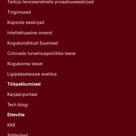
Tarbija terviseandmete privaatsuseeskirjad
Tingimused
Küpsiste eeskirjad
Intellektuaalne omand
Kogukondlikud Suunised
Colorado turvalisuspoliitika teave
Kogukonna teave
Ligipääsetavuse avaldus
Tööpakkumised
Karjääriportaal
Tech blogi
Ettevõte
KKK
Sihtkohad