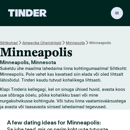
T
i
n
d
e
Sihtkohad
Ameerika Ühendriigid
Minnesota
Minneapolis
r
Minneapolis
i
a
v
Minneapolis, Minnesota
a
Sukeldu ühe maailma lahedaima linna kohtingumaailma! Sihtkoht:
l
Minneapolis. Pole vahet kas kavatsed siin elada või oled lihtsalt
e
läbisõidul. Tinderi kaudu tutvud kohalikega lihtsasti.
h
Klapi Tinderis kellegagi, kel on sinuga ühised huvid, avasta koos
t
uue sõbraga ööelu, põika kohalikku baari või mine
nurgakohvikusse kohtingule. Või tutvu linna vaatamisväärsustega
ja avasta või taasavasta siinsed lahedaimad tegevused.
A few dating ideas for Minneapolis:
Sa juba tead, mis on parim koht uute tutvuste