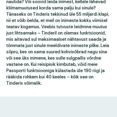
nautida? Või soovid leida inimest, kellele lähevad
kliimamuutused korda sama palju kui sinule?
Tänaseks on Tinderis tekkinud üle 55 miljardi klapi,
nii et võib öelda, et meil on inimeste kokku viimisel
teatav kogemus. Veebis tutvuste leidmine muutus
just lihtsamaks – Tinderil on olemas funktsioonid,
mis aitavad sul maksimaalset nähtavust saada ja
tõmmata just sinule meeldivate inimeste pilke. Leia
sõpru, kes on sama suured kohvisõbrad nagu sina
või see üks inimene, kes sulle sulgpallis võrdne
vastane on. Kui reisipisik kimbutab, võid meie
Passporti funktsiooniga külastada üle 190 riigi ja
rääkida rohkem kui 40 keeles – kõik see on
Tinderis võimalik.