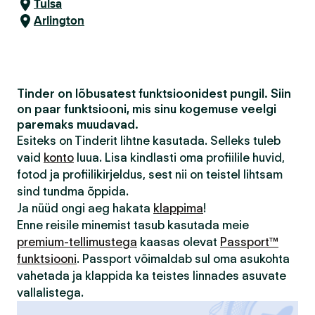
Tulsa
Arlington
Tinder on lõbusatest funktsioonidest pungil. Siin
on paar funktsiooni, mis sinu kogemuse veelgi
paremaks muudavad.
Esiteks on Tinderit lihtne kasutada. Selleks tuleb
vaid
konto
luua. Lisa kindlasti oma profiilile huvid,
fotod ja profiilikirjeldus, sest nii on teistel lihtsam
sind tundma õppida.
Ja nüüd ongi aeg hakata
klappima
!
Enne reisile minemist tasub kasutada meie
premium-tellimustega
kaasas olevat
Passport™
funktsiooni
. Passport võimaldab sul oma asukohta
vahetada ja klappida ka teistes linnades asuvate
vallalistega.