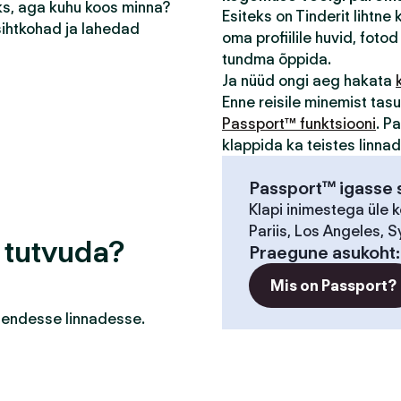
eks, aga kuhu koos minna?
Esiteks on Tinderit lihtne
sihtkohad ja lahedad
oma profiilile huvid, fotod 
tundma õppida.
Ja nüüd ongi aeg hakata
Enne reisile minemist ta
Passport™ funktsiooni
. P
klappida ka teistes linna
Passport™ igasse s
Klapi inimestega üle 
Pariis, Los Angeles, S
a tutvuda?
Praegune asukoht
Mis on Passport?
a nendesse linnadesse.