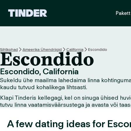
T
Pakett
i
n
d
e
r
i
Sihtkohad
Ameerika Ühendriigid
California
Escondido
Escondido
a
v
a
Escondido, California
l
Sukeldu ühe maailma lahedaima linna kohtingumaail
e
h
kaudu tutvud kohalikega lihtsasti.
t
Klapi Tinderis kellegagi, kel on sinuga ühised hu
tutvu linna vaatamisväärsustega ja avasta või ta
A few dating ideas for Esco