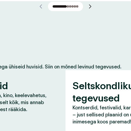
ega ühiseid huvisid. Siin on mõned levinud tegevused.
id
Seltskondlik
tegevused
, kino, keelevahetus,
selt kõik, mis annab
Kontserdid, festivalid, ka
lest rääkida.
– just sellised plaanid on
inimesega koos paremad