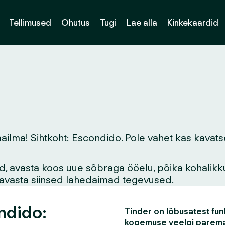
Tellimused
Ohutus
Tugi
Lae alla
Kinkekaardid
ma! Sihtkoht: Escondido. Pole vahet kas kavatsed s
vid, avasta koos uue sõbraga ööelu, põika kohalikk
asavasta siinsed lahedaimad tegevused.
ndido:
Tinder on lõbusatest funk
kogemuse veelgi parem