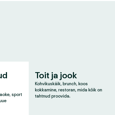
ud
Toit ja jook
Kohvikuskäik, brunch, koos
kokkamine, restoran, mida kõik on
raoke, sport
tahtnud proovida.
 uue
!