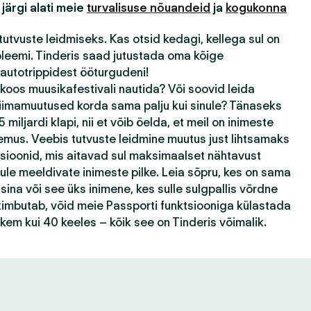
 järgi alati meie
turvalisuse nõuandeid
ja
kogukonna
tutvuste leidmiseks. Kas otsid kedagi, kellega sul on
bleemi. Tinderis saad jutustada oma kõige
autotrippidest ööturgudeni!
 koos muusikafestivali nautida? Või soovid leida
kliimamuutused korda sama palju kui sinule? Tänaseks
 miljardi klapi, nii et võib öelda, et meil on inimeste
emus. Veebis tutvuste leidmine muutus just lihtsamaks
tsioonid, mis aitavad sul maksimaalset nähtavust
ule meeldivate inimeste pilke. Leia sõpru, kes on sama
ina või see üks inimene, kes sulle sulgpallis võrdne
k kimbutab, võid meie Passporti funktsiooniga külastada
ohkem kui 40 keeles – kõik see on Tinderis võimalik.