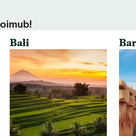
toimub!
Bali
Bar