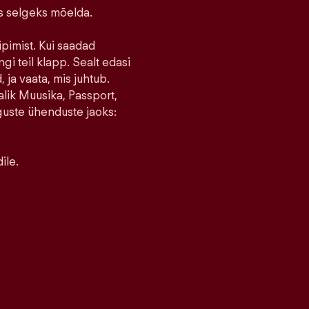
ks selgeks mõelda.
ipimist. Kui saadad
ngi teil klapp. Sealt edasi
 ja vaata, mis juhtub.
lik Muusika, Passport,
guste ühenduste jaoks:
ile.