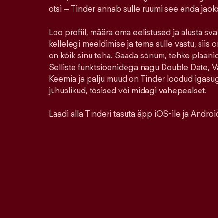
otsi – Tinder annab sulle ruumi see enda jao
Loo profiil, määra oma eelistused ja alusta sva
kellelegi meeldimise ja tema sulle vastu, siis o
on kõik sinu teha. Saada sõnum, tehke plaanid,
Selliste funktsioonidega nagu Double Date, Va
Keemia ja palju muud on Tinder loodud igasu
juhuslikud, tõsised või midagi vahepealset.
Laadi alla Tinderi tasuta äpp iOS-ile ja Android