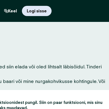
Keel
Logi sisse
iin elada või oled lihtsalt läbisõidul. Tinderi
u baari või mine nurgakohvikusse kohtingule. Või
tsioonidest pungil. Siin on paar funktsiooni, mis sinu
aks muudavad.