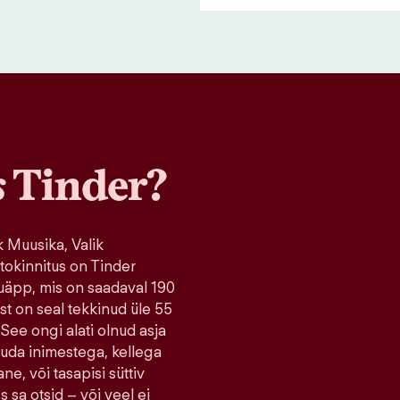
s
Tinder?
 Muusika, Valik
tokinnitus on Tinder
uäpp, mis on saadaval 190
ist on seal tekkinud üle 55
 See ongi alati olnud asja
tuda inimestega, kellega
ne, või tasapisi süttiv
s sa otsid – või veel ei