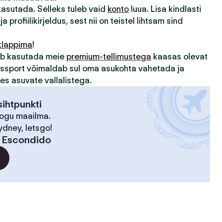
 kasutada. Selleks tuleb vaid
konto
luua. Lisa kindlasti
ja profiilikirjeldus, sest nii on teistel lihtsam sind
klappima
!
sub kasutada meie
premium-tellimustega
kaasas olevat
assport võimaldab sul oma asukohta vahetada ja
des asuvate vallalistega.
ihtpunkti
kogu maailma.
ydney, letsgo!
:
Escondido