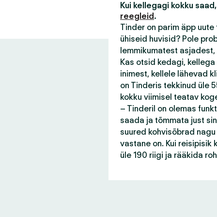
Kui kellegagi kokku saad,
reegleid
.
Tinder on parim äpp uute 
ühiseid huvisid? Pole pro
lemmikumatest asjadest, 
Kas otsid kedagi, kellega
inimest, kellele lähevad 
on Tinderis tekkinud üle 55
kokku viimisel teatav kog
– Tinderil on olemas funk
saada ja tõmmata just sin
suured kohvisõbrad nagu s
vastane on. Kui reisipisi
üle 190 riigi ja rääkida r