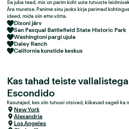
Sa juba tead, mis on parim koht uute tutvuste leidmis
Ära muretse. Panime sinu jaoks kirja parimad kohtingu
ideed, mida siin ette võtta.
Dixoni järv
San Pasqual Battlefield State Historic Park
Washingtoni pargi ujula
Daley Ranch
California kunstide keskus
Kas tahad teiste vallalisteg
Escondido
Kasutajad, kes siin tutvusi otsivad, kiikavad sageli k
New York
Alexandria
Los Angeles