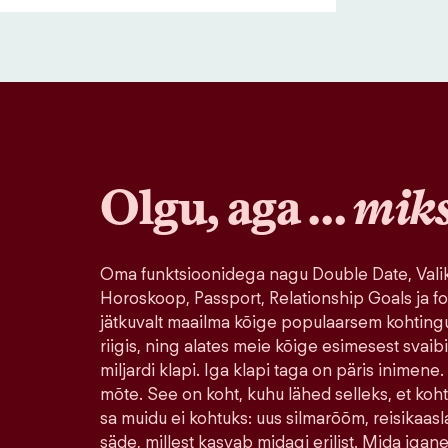
Olgu, aga …
mik
Oma funktsioonidega nagu Double Date, Valik
Horoskoop, Passport, Relationship Goals ja fo
jätkuvalt maailma kõige populaarsem kohting
riigis, ning alates meie kõige esimesest svaib
miljardi klapi. Iga klapi taga on päris inimene.
mõte. See on koht, kuhu lähed selleks, et koh
sa muidu ei kohtuks: uus silmarõõm, reisikaasla
säde, millest kasvab midagi erilist. Mida igane