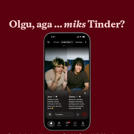
Olgu, aga …
miks
Tinder?