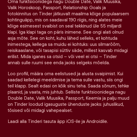
Oma funktsioonidega nagu Double Date, Valik Muusika,
Valik Horoskoop, Passport, Relationship Goals ja
fotokinnitus on Tinder jätkuvalt maailma kõige populaarsem
kohtinguäpp, mis on saadaval 190 riigis, ning alates meie
kõige esimesest svaibist on seal tekkinud üle 55 miljardi
klapi. Iga klapi taga on päris inimene. See ongi alati olnud
asja mõte. See on koht, kuhu lähed selleks, et kohtuda
inimestega, kellega sa muidu ei kohtuks: uus silmarõõm,
reisikaaslane, või tasapisi süttiv säde, millest kasvab midagi
erilist. Mida iganes sa otsid – või veel ei otsi – Tinder
annab sulle ruumi see enda jaoks selgeks mõelda.
Loo profiil, määra oma eelistused ja alusta svaipimist. Kui
saadad kellelegi meeldimise ja tema sulle vastu, siis ongi
teil klapp. Sealt edasi on kõik sinu teha. Saada sõnum, tehke
plaanid, ja vaata, mis juhtub. Selliste funktsioonidega nagu
Double Date, Valik Muusika, Passport, Keemia ja palju muud
on Tinder loodud igasuguste ühenduste jaoks: juhuslikud,
tõsised või midagi vahepealset.
Laadi alla Tinderi tasuta äpp iOS-ile ja Androidile.