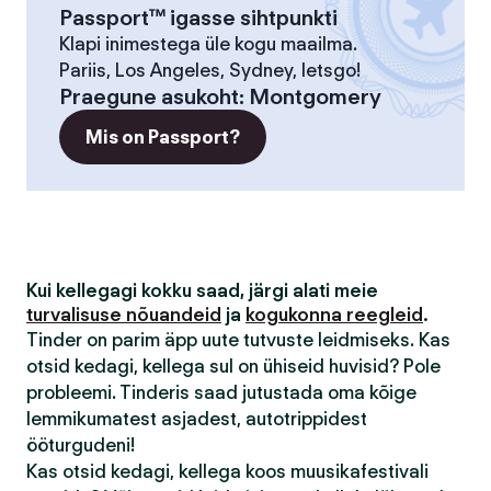
Passport™ igasse sihtpunkti
Klapi inimestega üle kogu maailma.
Pariis, Los Angeles, Sydney, letsgo!
Praegune asukoht
:
Montgomery
Mis on Passport?
Kui kellegagi kokku saad, järgi alati meie
turvalisuse nõuandeid
ja
kogukonna reegleid
.
Tinder on parim äpp uute tutvuste leidmiseks. Kas
otsid kedagi, kellega sul on ühiseid huvisid? Pole
probleemi. Tinderis saad jutustada oma kõige
lemmikumatest asjadest, autotrippidest
ööturgudeni!
Kas otsid kedagi, kellega koos muusikafestivali