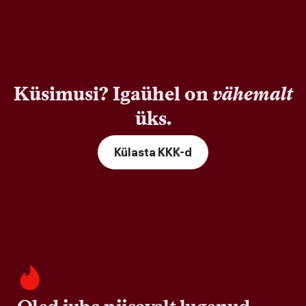
Küsimusi? Igaühel on
vähemalt
üks.
Külasta KKK-d