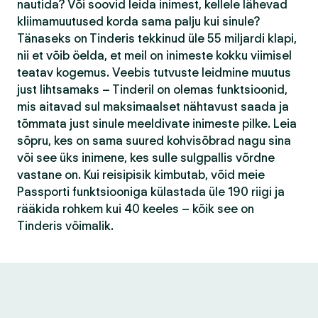
nautida? Või soovid leida inimest, kellele lähevad
kliimamuutused korda sama palju kui sinule?
Tänaseks on Tinderis tekkinud üle 55 miljardi klapi,
nii et võib öelda, et meil on inimeste kokku viimisel
teatav kogemus. Veebis tutvuste leidmine muutus
just lihtsamaks – Tinderil on olemas funktsioonid,
mis aitavad sul maksimaalset nähtavust saada ja
tõmmata just sinule meeldivate inimeste pilke. Leia
sõpru, kes on sama suured kohvisõbrad nagu sina
või see üks inimene, kes sulle sulgpallis võrdne
vastane on. Kui reisipisik kimbutab, võid meie
Passporti funktsiooniga külastada üle 190 riigi ja
rääkida rohkem kui 40 keeles – kõik see on
Tinderis võimalik.