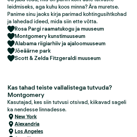
leidmiseks, aga kuhu koos minna? Ära muretse.
Panime sinu jaoks kirja parimad kohtingusihtkohad
ja lahedad ideed, mida siin ette võtta.
Rosa Pargi raamatukogu ja muuseum
Montgomery kunstimuuseum
Alabama riigiarhiiv ja ajaloomuuseum
Jõeäärne park
Scott & Zelda Fitzgeraldi muuseum
Kas tahad teiste vallalistega tutvuda?
Montgomery
Kasutajad, kes siin tutvusi otsivad, kiikavad sageli
ka nendesse linnadesse.
New York
Alexandria
Los Angeles