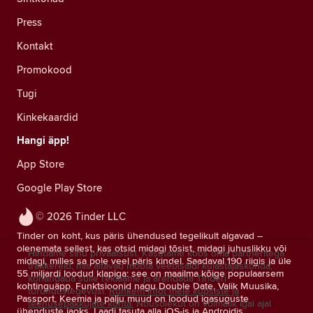
Press
Kontakt
Promokood
Tugi
Kinkekaardid
Hangi äpp!
App Store
Google Play Store
© 2026 Tinder LLC
Tinder on koht, kus päris ühendused tegelikult algavad –
olenemata sellest, kas otsid midagi tõsist, midagi juhuslikku või
Hindame sinu privaatsust. Kasutame koos oma partneritega
midagi, milles sa pole veel päris kindel. Saadaval 190 riigis ja üle
träkkereid, mis aitavad mõõta veebisaidi külastajaskonda,
55 miljardi loodud klapiga: see on maailma kõige populaarsem
kohandada sulle reklaame ja arendada Tinderi
kohtinguäpp. Funktsioonid nagu Double Date, Valik Muusika,
turundustegevusi.
Rohkem infot meie küpsiste ja
Passport, Keemia ja palju muud on loodud igasuguste
teenusepakkujate kohta.
Nõusolekut on võimalik igal ajal
ühenduste jaoks. Laadi tasuta alla iOS-is ja Androidis.