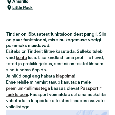
Amarillo
Little Rock
Tinder on lõbusatest funktsioonidest pungil. Siin
on paar funktsiooni, mis sinu kogemuse veelgi
paremaks muudavad.
Esiteks on Tinderit lihtne kasutada. Selleks tuleb
vaid
konto
luua. Lisa kindlasti oma profiilile huvid,
fotod ja profiilikirjeldus, sest nii on teistel lihtsam
sind tundma õppida.
Ja nüüd ongi aeg hakata
klappima
!
Enne reisile minemist tasub kasutada meie
premium-tellimustega
kaasas olevat
Passport™
funktsiooni
. Passport võimaldab sul oma asukohta
vahetada ja klappida ka teistes linnades asuvate
vallalistega.