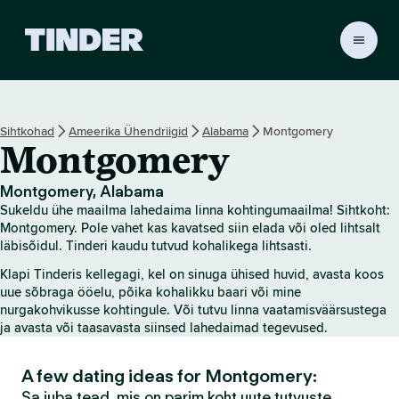
T
i
n
d
e
Sihtkohad
Ameerika Ühendriigid
Alabama
Montgomery
r
Montgomery
i
a
v
Montgomery, Alabama
a
Sukeldu ühe maailma lahedaima linna kohtingumaailma! Sihtkoht:
l
Montgomery. Pole vahet kas kavatsed siin elada või oled lihtsalt
e
läbisõidul. Tinderi kaudu tutvud kohalikega lihtsasti.
h
Klapi Tinderis kellegagi, kel on sinuga ühised huvid, avasta koos
t
uue sõbraga ööelu, põika kohalikku baari või mine
nurgakohvikusse kohtingule. Või tutvu linna vaatamisväärsustega
ja avasta või taasavasta siinsed lahedaimad tegevused.
A few dating ideas for Montgomery:
Sa juba tead, mis on parim koht uute tutvuste