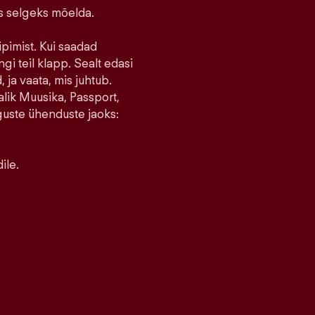
ks selgeks mõelda.
ipimist. Kui saadad
ngi teil klapp. Sealt edasi
 ja vaata, mis juhtub.
lik Muusika, Passport,
guste ühenduste jaoks:
ile.