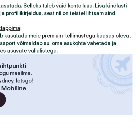
 kasutada. Selleks tuleb vaid
konto
luua. Lisa kindlasti
ja profiilikirjeldus, sest nii on teistel lihtsam sind
klappima
!
sub kasutada meie
premium-tellimustega
kaasas olevat
assport võimaldab sul oma asukohta vahetada ja
des asuvate vallalistega.
ihtpunkti
kogu maailma.
ydney, letsgo!
:
Mobiilne