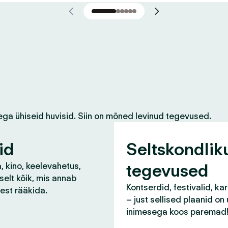
ega ühiseid huvisid. Siin on mõned levinud tegevused.
id
Seltskondlik
tegevused
, kino, keelevahetus,
selt kõik, mis annab
Kontserdid, festivalid, ka
lest rääkida.
– just sellised plaanid on
inimesega koos paremad