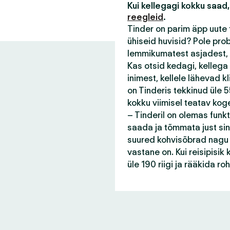
Kui kellegagi kokku saad,
reegleid
.
Tinder on parim äpp uute 
ühiseid huvisid? Pole pro
lemmikumatest asjadest, 
Kas otsid kedagi, kellega
inimest, kellele lähevad 
on Tinderis tekkinud üle 55
kokku viimisel teatav kog
– Tinderil on olemas funk
saada ja tõmmata just sin
suured kohvisõbrad nagu s
vastane on. Kui reisipisi
üle 190 riigi ja rääkida r