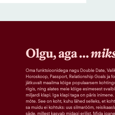
Olgu, aga …
mik
Oma funktsioonidega nagu Double Date, Valik
Horoskoop, Passport, Relationship Goals ja fo
jätkuvalt maailma kõige populaarsem kohting
riigis, ning alates meie kõige esimesest svaib
miljardi klapi. Iga klapi taga on päris inimene.
mõte. See on koht, kuhu lähed selleks, et koh
sa muidu ei kohtuks: uus silmarõõm, reisikaasla
säde, millest kasvab midagi erilist. Mida igane