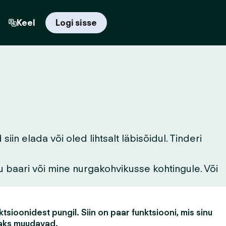
Keel
Logi sisse
n elada või oled lihtsalt läbisõidul. Tinderi
u baari või mine nurgakohvikusse kohtingule. Või
tsioonidest pungil. Siin on paar funktsiooni, mis sinu
aks muudavad.