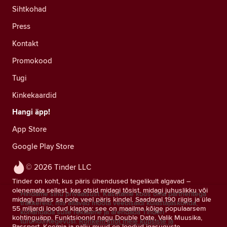
Sihtkohad
Press
Kontakt
Promokood
Tugi
Kinkekaardid
Hangi äpp!
App Store
Google Play Store
© 2026 Tinder LLC
Tinder on koht, kus päris ühendused tegelikult algavad –
olenemata sellest, kas otsid midagi tõsist, midagi juhuslikku või
Hindame sinu privaatsust. Kasutame koos oma partneritega
midagi, milles sa pole veel päris kindel. Saadaval 190 riigis ja üle
träkkereid, mis aitavad mõõta veebisaidi külastajaskonda,
55 miljardi loodud klapiga: see on maailma kõige populaarsem
kohandada sulle reklaame ja arendada Tinderi
kohtinguäpp. Funktsioonid nagu Double Date, Valik Muusika,
turundustegevusi.
Rohkem infot meie küpsiste ja
Passport, Keemia ja palju muud on loodud igasuguste