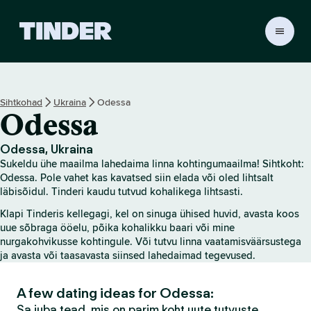
T
i
n
d
e
Sihtkohad
Ukraina
Odessa
r
Odessa
i
a
v
Odessa, Ukraina
a
Sukeldu ühe maailma lahedaima linna kohtingumaailma! Sihtkoht:
l
Odessa. Pole vahet kas kavatsed siin elada või oled lihtsalt
e
läbisõidul. Tinderi kaudu tutvud kohalikega lihtsasti.
h
Klapi Tinderis kellegagi, kel on sinuga ühised huvid, avasta koos
t
uue sõbraga ööelu, põika kohalikku baari või mine
nurgakohvikusse kohtingule. Või tutvu linna vaatamisväärsustega
ja avasta või taasavasta siinsed lahedaimad tegevused.
A few dating ideas for Odessa:
Sa juba tead, mis on parim koht uute tutvuste