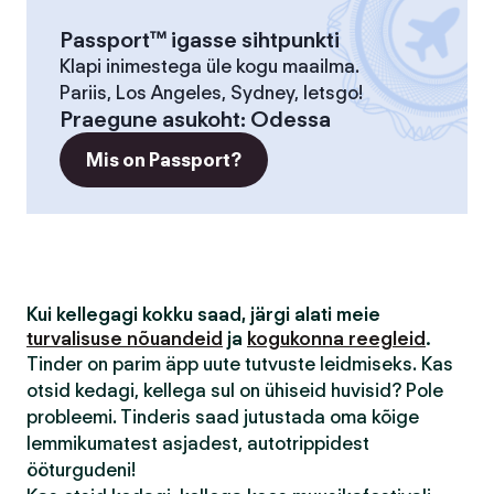
Passport™ igasse sihtpunkti
Klapi inimestega üle kogu maailma.
Pariis, Los Angeles, Sydney, letsgo!
Praegune asukoht
:
Odessa
Mis on Passport?
Kui kellegagi kokku saad, järgi alati meie
turvalisuse nõuandeid
ja
kogukonna reegleid
.
Tinder on parim äpp uute tutvuste leidmiseks. Kas
otsid kedagi, kellega sul on ühiseid huvisid? Pole
probleemi. Tinderis saad jutustada oma kõige
lemmikumatest asjadest, autotrippidest
ööturgudeni!