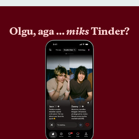
Olgu, aga …
miks
Tinder?