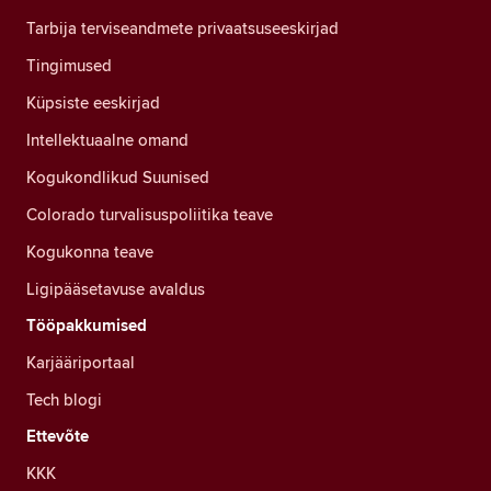
Tarbija terviseandmete privaatsuseeskirjad
Tingimused
Küpsiste eeskirjad
Intellektuaalne omand
Kogukondlikud Suunised
Colorado turvalisuspoliitika teave
Kogukonna teave
Ligipääsetavuse avaldus
Tööpakkumised
Karjääriportaal
Tech blogi
Ettevõte
KKK