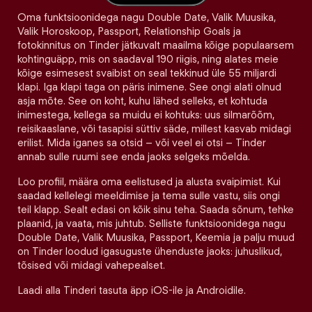
Oma funktsioonidega nagu Double Date, Valik Muusika,
Valik Horoskoop, Passport, Relationship Goals ja
fotokinnitus on Tinder jätkuvalt maailma kõige populaarsem
kohtinguäpp, mis on saadaval 190 riigis, ning alates meie
kõige esimesest svaibist on seal tekkinud üle 55 miljardi
klapi. Iga klapi taga on päris inimene. See ongi alati olnud
asja mõte. See on koht, kuhu lähed selleks, et kohtuda
inimestega, kellega sa muidu ei kohtuks: uus silmarõõm,
reisikaaslane, või tasapisi süttiv säde, millest kasvab midagi
erilist. Mida iganes sa otsid – või veel ei otsi – Tinder
annab sulle ruumi see enda jaoks selgeks mõelda.
Loo profiil, määra oma eelistused ja alusta svaipimist. Kui
saadad kellelegi meeldimise ja tema sulle vastu, siis ongi
teil klapp. Sealt edasi on kõik sinu teha. Saada sõnum, tehke
plaanid, ja vaata, mis juhtub. Selliste funktsioonidega nagu
Double Date, Valik Muusika, Passport, Keemia ja palju muud
on Tinder loodud igasuguste ühenduste jaoks: juhuslikud,
tõsised või midagi vahepealset.
Laadi alla Tinderi tasuta äpp iOS-ile ja Androidile.