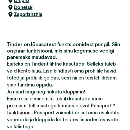
Dnipro
Donetsk
Zaporizhzhia
Tinder on lõbusatest funktsioonidest pungil. Siin
on paar funktsiooni, mis sinu kogemuse veelgi
paremaks muudavad.
Esiteks on Tinderit lihtne kasutada. Selleks tuleb
vaid
konto
luua. Lisa kindlasti oma profiilile huvid,
fotod ja profiilikirjeldus, sest nii on teistel lihtsam
sind tundma õppida.
Ja nüüd ongi aeg hakata
klappima
!
Enne reisile minemist tasub kasutada meie
premium-tellimustega
kaasas olevat
Passport™
funktsiooni
. Passport võimaldab sul oma asukohta
vahetada ja klappida ka teistes linnades asuvate
vallalistega.