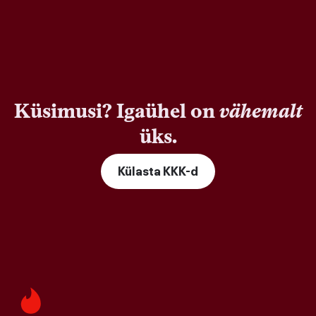
Küsimusi? Igaühel on
vähemalt
üks.
Külasta KKK-d