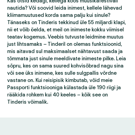
Kas otsid kedagi, kellega koos muusikafestivali
nautida? Või soovid leida inimest, kellele lähevad
kliimamuutused korda sama palju kui sinule?
Tänaseks on Tinderis tekkinud üle 55 miljardi klapi,
nii et võib öelda, et meil on inimeste kokku viimisel
teatav kogemus. Veebis tutvuste leidmine muutus
just lihtsamaks – Tinderil on olemas funktsioonid,
mis aitavad sul maksimaalset nähtavust saada ja
tõmmata just sinule meeldivate inimeste pilke. Leia
sõpru, kes on sama suured kohvisõbrad nagu sina
või see üks inimene, kes sulle sulgpallis võrdne
vastane on. Kui reisipisik kimbutab, võid meie
Passporti funktsiooniga külastada üle 190 riigi ja
rääkida rohkem kui 40 keeles – kõik see on
Tinderis võimalik.