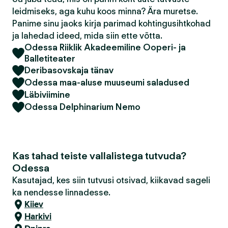
leidmiseks, aga kuhu koos minna? Ära muretse.
Panime sinu jaoks kirja parimad kohtingusihtkohad
ja lahedad ideed, mida siin ette võtta.
Odessa Riiklik Akadeemiline Ooperi- ja
Balletiteater
Deribasovskaja tänav
Odessa maa-aluse muuseumi saladused
Läbiviimine
Odessa Delphinarium Nemo
Kas tahad teiste vallalistega tutvuda?
Odessa
Kasutajad, kes siin tutvusi otsivad, kiikavad sageli
ka nendesse linnadesse.
Kiiev
Harkivi