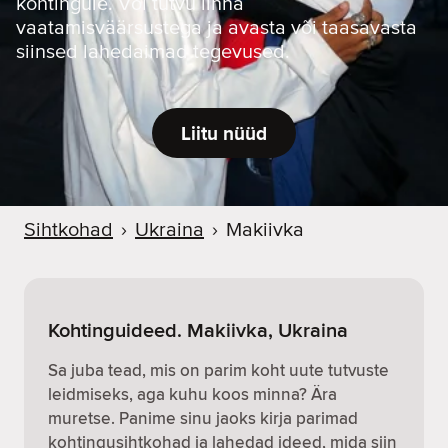
kohtingule. Või tutvu linna
vaatamisväärsustega ja avasta või taasavasta
siinsed lahedaimad tegevused.
Liitu nüüd
Sihtkohad
›
Ukraina
›
Makiivka
Kohtinguideed. Makiivka, Ukraina
Sa juba tead, mis on parim koht uute tutvuste
leidmiseks, aga kuhu koos minna? Ära
muretse. Panime sinu jaoks kirja parimad
kohtingusihtkohad ja lahedad ideed, mida siin