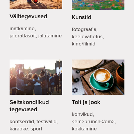
Välitegevused
Kunstid
matkamine,
fotograafia,
jalgrattasõit, jalutamine
keelevahetus,
kino/filmid
Seltskondlikud
Toit ja jook
tegevused
kohvikud,
kontserdid, festivalid,
<em>brunch</em>,
karaoke, sport
kokkamine