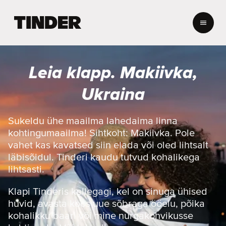
T
i
n
d
e
Leia klapp. Makiivka,
r
i
Ukraina
a
v
a
Sukeldu ühe maailma lahedaima linna
l
kohtingumaailma! Sihtkoht: Makiivka. Pole
e
vahet kas kavatsed siin elada või oled lihtsalt
h
läbisõidul. Tinderi kaudu tutvud kohalikega
t
lihtsasti.
Klapi Tinderis kellegagi, kel on sinuga ühised
huvid, avasta koos uue sõbraga ööelu, põika
kohalikku baari või mine nurgakohvikusse