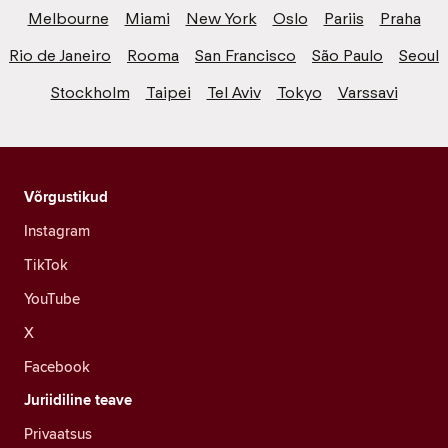
Melbourne
Miami
New York
Oslo
Pariis
Praha
Rio de Janeiro
Rooma
San Francisco
São Paulo
Seoul
Stockholm
Taipei
Tel Aviv
Tokyo
Varssavi
Võrgustikud
Instagram
TikTok
YouTube
X
Facebook
Juriidiline teave
Privaatsus