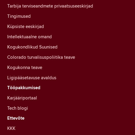
Tarbija terviseandmete privaatsuseeskirjad
Tingimused
Küpsiste eeskirjad
Intellektuaalne omand
Kogukondlikud Suunised
Colorado turvalisuspoliitika teave
Kogukonna teave
Ligipääsetavuse avaldus
Tööpakkumised
Karjääriportaal
Tech blogi
Ettevõte
KKK