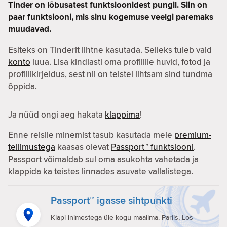
Tinder on lõbusatest funktsioonidest pungil. Siin on
paar funktsiooni, mis sinu kogemuse veelgi paremaks
muudavad.
Esiteks on Tinderit lihtne kasutada. Selleks tuleb vaid
konto
luua. Lisa kindlasti oma profiilile huvid, fotod ja
profiilikirjeldus, sest nii on teistel lihtsam sind tundma
õppida.
Ja nüüd ongi aeg hakata
klappima
!
Enne reisile minemist tasub kasutada meie
premium-
tellimustega
kaasas olevat
Passport™ funktsiooni
.
Passport võimaldab sul oma asukohta vahetada ja
klappida ka teistes linnades asuvate vallalistega.
Passport™ igasse sihtpunkti
Klapi inimestega üle kogu maailma. Pariis, Los