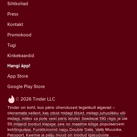
Sihtkohad
Press
Kontakt
Promokood
Tugi
Kinkekaardid
Hangi äpp!
App Store
Google Play Store
© 2026 Tinder LLC
Tinder on koht, kus päris ühendused tegelikult algavad –
olenemata sellest, kas otsid midagi tõsist, midagi juhuslikku või
Hindame sinu privaatsust. Kasutame koos oma partneritega
midagi, milles sa pole veel päris kindel. Saadaval 190 riigis ja üle
träkkereid, mis aitavad mõõta veebisaidi külastajaskonda,
55 miljardi loodud klapiga: see on maailma kõige populaarsem
kohandada sulle reklaame ja arendada Tinderi
kohtinguäpp. Funktsioonid nagu Double Date, Valik Muusika,
turundustegevusi.
Rohkem infot meie küpsiste ja
Passport, Keemia ja palju muud on loodud igasuguste