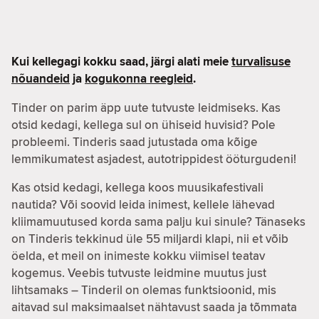
Kui kellegagi kokku saad, järgi alati meie
turvalisuse
nõuandeid
ja
kogukonna reegleid
.
Tinder on parim äpp uute tutvuste leidmiseks. Kas
otsid kedagi, kellega sul on ühiseid huvisid? Pole
probleemi. Tinderis saad jutustada oma kõige
lemmikumatest asjadest, autotrippidest ööturgudeni!
Kas otsid kedagi, kellega koos muusikafestivali
nautida? Või soovid leida inimest, kellele lähevad
kliimamuutused korda sama palju kui sinule? Tänaseks
on Tinderis tekkinud üle 55 miljardi klapi, nii et võib
öelda, et meil on inimeste kokku viimisel teatav
kogemus. Veebis tutvuste leidmine muutus just
lihtsamaks – Tinderil on olemas funktsioonid, mis
aitavad sul maksimaalset nähtavust saada ja tõmmata