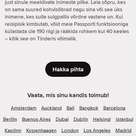
just sinule meeldivate inimeste pilke. Leia sõpru, kes
on sama suured kohvisõbrad nagu sina või see üks
inimene, kes sulle sulgpallis võrdne vastane on. Kui
reisipisik kimbutab, võid meie Passporti funktsiooniga
külastada üle 190 riigi ja rääkida rohkem kui 40 keeles
– kõik see on Tinderis võimalik.
Hakka pihta
Vaata, mis sinu kandis toimub!
Amsterdam
Auckland
Bali
Bangkok
Barcelona
Berliin
Buenos Aires
Dubai
Dublin
Helsingi
Istanbul
Kaplinn
Kopenhaagen
London
Los Angeles
Madrid