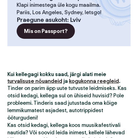
Klapi inimestega üle kogu maailma.
Pariis, Los Angeles, Sydney, letsgo!
Praegune asukoht
:
Lviv
Mis on Passport?
Kui kellegagi kokku saad, järgi alati meie
turvalisuse nõuandeid
ja
kogukonna reegleid
.
Tinder on parim äpp uute tutvuste leidmiseks. Kas
otsid kedagi, kellega sul on ühiseid huvisid? Pole
probleemi. Tinderis saad jutustada oma kõige
lemmikumatest asjadest, autotrippidest
ööturgudeni!
Kas otsid kedagi, kellega koos muusikafestivali
nautida? Või soovid leida inimest, kellele lähevad