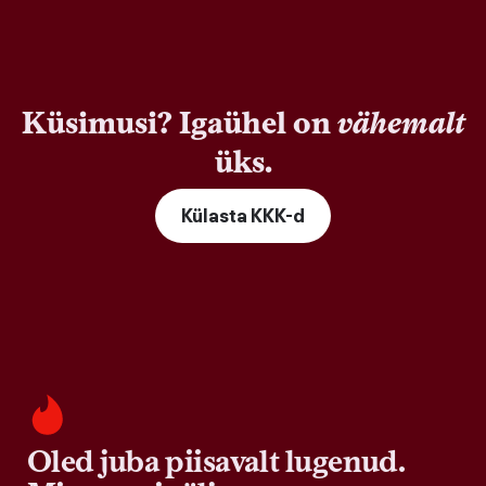
Küsimusi? Igaühel on
vähemalt
üks.
Külasta KKK-d
Oled juba piisavalt lugenud.