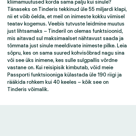
kliimamuutused korda sama palju kui sinule?
Tänaseks on Tinderis tekkinud üle 55 miljardi klapi,
nii et võib öelda, et meil on inimeste kokku viimisel
teatav kogemus. Veebis tutvuste leidmine muutus
just lihtsamaks – Tinderil on olemas funktsioonid,
mis aitavad sul maksimaalset nähtavust saada ja
tõmmata just sinule meeldivate inimeste pilke. Leia
sõpru, kes on sama suured kohvisõbrad nagu sina
või see üks inimene, kes sulle sulgpallis võrdne
vastane on. Kui reisipisik kimbutab, võid meie
Passporti funktsiooniga külastada üle 190 riigi ja
rääkida rohkem kui 40 keeles – kõik see on
Tinderis võimalik.