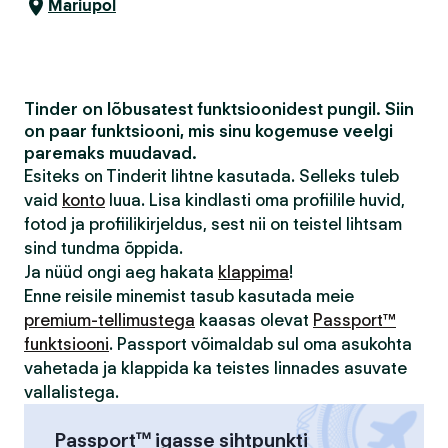
Mariupol
Tinder on lõbusatest funktsioonidest pungil. Siin
on paar funktsiooni, mis sinu kogemuse veelgi
paremaks muudavad.
Esiteks on Tinderit lihtne kasutada. Selleks tuleb
vaid
konto
luua. Lisa kindlasti oma profiilile huvid,
fotod ja profiilikirjeldus, sest nii on teistel lihtsam
sind tundma õppida.
Ja nüüd ongi aeg hakata
klappima
!
Enne reisile minemist tasub kasutada meie
premium-tellimustega
kaasas olevat
Passport™
funktsiooni
. Passport võimaldab sul oma asukohta
vahetada ja klappida ka teistes linnades asuvate
vallalistega.
Passport™ igasse sihtpunkti