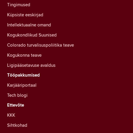
Tingimused
Küpsiste eeskirjad
Intellektuaalne omand
Kogukondlikud Suunised
Colorado turvalisuspoliitika teave
Kogukonna teave
Ligipääsetavuse avaldus
Tööpakkumised
Karjääriportaal
Tech blogi
Ettevõte
KKK
Sihtkohad