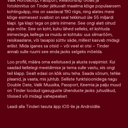
Valik Horoskoop, Passport, Relationship Goals ja
fotokinnitus on Tinder jätkuvalt maailma kõige populaarsem
kohtinguäpp, mis on saadaval 190 riigis, ning alates meie
kõige esimesest svaibist on seal tekkinud üle 55 miljardi
klapi. Iga klapi taga on päris inimene. See ongi alati olnud
asja mõte. See on koht, kuhu lähed selleks, et kohtuda
inimestega, kellega sa muidu ei kohtuks: uus silmarõõm,
reisikaaslane, või tasapisi süttiv säde, millest kasvab midagi
erilist. Mida iganes sa otsid – või veel ei otsi – Tinder
annab sulle ruumi see enda jaoks selgeks mõelda.
Loo profiil, määra oma eelistused ja alusta svaipimist. Kui
saadad kellelegi meeldimise ja tema sulle vastu, siis ongi
teil klapp. Sealt edasi on kõik sinu teha. Saada sõnum, tehke
plaanid, ja vaata, mis juhtub. Selliste funktsioonidega nagu
Double Date, Valik Muusika, Passport, Keemia ja palju muud
on Tinder loodud igasuguste ühenduste jaoks: juhuslikud,
tõsised või midagi vahepealset.
Laadi alla Tinderi tasuta äpp iOS-ile ja Androidile.