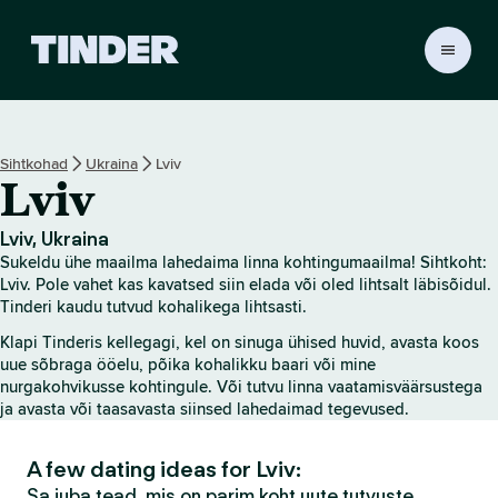
T
i
n
d
e
Sihtkohad
Ukraina
Lviv
r
Lviv
i
a
v
Lviv, Ukraina
a
Sukeldu ühe maailma lahedaima linna kohtingumaailma! Sihtkoht:
l
Lviv. Pole vahet kas kavatsed siin elada või oled lihtsalt läbisõidul.
e
Tinderi kaudu tutvud kohalikega lihtsasti.
h
Klapi Tinderis kellegagi, kel on sinuga ühised huvid, avasta koos
t
uue sõbraga ööelu, põika kohalikku baari või mine
nurgakohvikusse kohtingule. Või tutvu linna vaatamisväärsustega
ja avasta või taasavasta siinsed lahedaimad tegevused.
A few dating ideas for Lviv:
Sa juba tead, mis on parim koht uute tutvuste