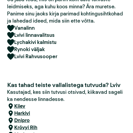
leidmiseks, aga kuhu koos minna? Ära muretse.
Panime sinu jaoks kirja parimad kohtingusihtkohad
ja lahedad ideed, mida siin ette võtta.
Vanalinn
Lvivi linnavalitsus
Lychakivi kalmistu
Rynoki väljak
Lvivi Rahvusooper
Kas tahad teiste vallalistega tutvuda? Lviv
Kasutajad, kes siin tutvusi otsivad, kiikavad sageli
ka nendesse linnadesse.
Kiiev
Harkivi
Dnipro
Krõvyi Rih