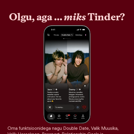
Olgu, aga …
miks
Tinder?
Oma funktsioonidega nagu Double Date, Valik Muusika,