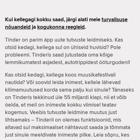
Kui kellegagi kokku saad, järgi alati meie
turvalisuse
nõuandeid
ja
kogukonna reegleid
.
Tinder on parim äpp uute tutvuste leidmiseks. Kas
otsid kedagi, kellega sul on ühiseid huvisid? Pole
probleemi. Tinderis saad jutustada oma kõige
lemmikumatest asjadest, autotrippidest ööturgudeni!
Kas otsid kedagi, kellega koos muusikafestivali
nautida? Või soovid leida inimest, kellele lähevad
kliimamuutused korda sama palju kui sinule? Tänaseks
on Tinderis tekkinud üle 55 miljardi klapi, nii et võib
öelda, et meil on inimeste kokku viimisel teatav
kogemus. Veebis tutvuste leidmine muutus just
lihtsamaks – Tinderil on olemas funktsioonid, mis
aitavad sul maksimaalset nähtavust saada ja tõmmata
just sinule meeldivate inimeste pilke. Leia sõpru, kes