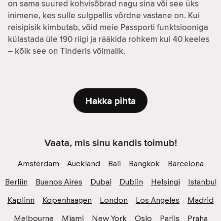
on sama suured kohvisõbrad nagu sina või see üks
inimene, kes sulle sulgpallis võrdne vastane on. Kui
reisipisik kimbutab, võid meie Passporti funktsiooniga
külastada üle 190 riigi ja rääkida rohkem kui 40 keeles
– kõik see on Tinderis võimalik.
Hakka pihta
Vaata, mis sinu kandis toimub!
Amsterdam
Auckland
Bali
Bangkok
Barcelona
Berliin
Buenos Aires
Dubai
Dublin
Helsingi
Istanbul
Kaplinn
Kopenhaagen
London
Los Angeles
Madrid
Melbourne
Miami
New York
Oslo
Pariis
Praha