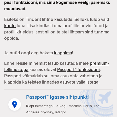
paar funktsiooni, mis sinu kogemuse veelgi paremaks
muudavad.
Esiteks on Tinderit lihtne kasutada. Selleks tuleb vaid
konto
luua. Lisa kindlasti oma profiilile huvid, fotod ja
profiilikirjeldus, sest nii on teistel lihtsam sind tundma
õppida.
Ja nüüd ongi aeg hakata
klappima
!
Enne reisile minemist tasub kasutada meie
premium-
tellimustega
kaasas olevat
Passport™ funktsiooni
.
Passport võimaldab sul oma asukohta vahetada ja
klappida ka teistes linnades asuvate vallalistega.
Passport™ igasse sihtpunkti
Klapi inimestega üle kogu maailma. Pariis, Los
Angeles, Sydney, letsgo!