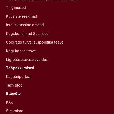
Tingimused
Küpsiste eeskirjad
Intellektuaalne omand
Kogukondlikud Suunised
Colorado turvalisuspoliitika teave
Kogukonna teave
Ligipääsetavuse avaldus
Tööpakkumised
Karjääriportaal
Tech blogi
Ettevõte
KKK
Sihtkohad