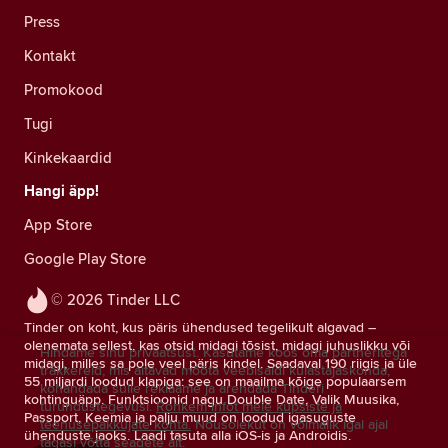
Press
Kontakt
Promokood
Tugi
Kinkekaardid
Hangi äpp!
App Store
Google Play Store
© 2026 Tinder LLC
Tinder on koht, kus päris ühendused tegelikult algavad –
olenemata sellest, kas otsid midagi tõsist, midagi juhuslikku või
Hindame sinu privaatsust. Kasutame koos oma partneritega
midagi, milles sa pole veel päris kindel. Saadaval 190 riigis ja üle
träkkereid, mis aitavad mõõta veebisaidi külastajaskonda,
55 miljardi loodud klapiga: see on maailma kõige populaarsem
kohandada sulle reklaame ja arendada Tinderi
kohtinguäpp. Funktsioonid nagu Double Date, Valik Muusika,
turundustegevusi.
Rohkem infot meie küpsiste ja
Passport, Keemia ja palju muud on loodud igasuguste
teenusepakkujate kohta.
Nõusolekut on võimalik igal ajal
ühenduste jaoks. Laadi tasuta alla iOS-is ja Androidis.
tagasi võtta seadete alt.