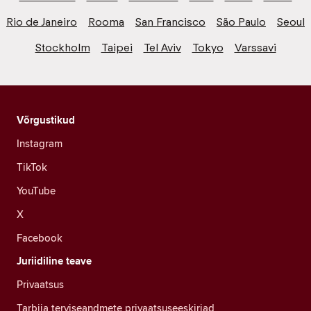
Rio de Janeiro
Rooma
San Francisco
São Paulo
Seoul
Stockholm
Taipei
Tel Aviv
Tokyo
Varssavi
Võrgustikud
Instagram
TikTok
YouTube
X
Facebook
Juriidiline teave
Privaatsus
Tarbija terviseandmete privaatsuseeskirjad