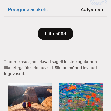
Praegune asukoht
Adıyaman
Liitu nüüd
Tinderi kasutajad leiavad sageli teiste kogukonna
liikmetega ühiseid huvisid. Siin on mõned levinud
tegevused.