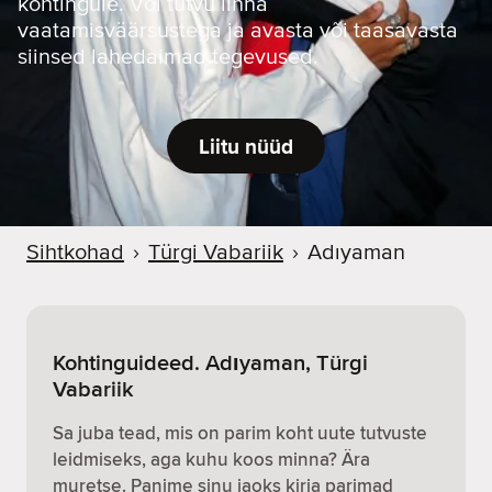
kohtingule. Või tutvu linna
vaatamisväärsustega ja avasta või taasavasta
siinsed lahedaimad tegevused.
Liitu nüüd
Sihtkohad
›
Türgi Vabariik
›
Adıyaman
Kohtinguideed. Adıyaman, Türgi
Vabariik
Sa juba tead, mis on parim koht uute tutvuste
leidmiseks, aga kuhu koos minna? Ära
muretse. Panime sinu jaoks kirja parimad