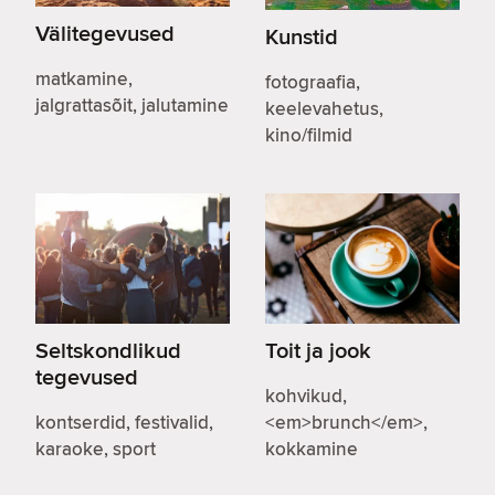
Välitegevused
Kunstid
matkamine,
fotograafia,
jalgrattasõit, jalutamine
keelevahetus,
kino/filmid
Seltskondlikud
Toit ja jook
tegevused
kohvikud,
kontserdid, festivalid,
<em>brunch</em>,
karaoke, sport
kokkamine