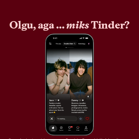
Olgu, aga …
miks
Tinder?