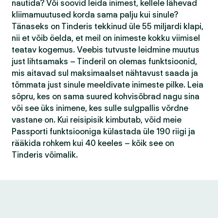
nautida? Või soovid leida inimest, kellele lähevad
kliimamuutused korda sama palju kui sinule?
Tänaseks on Tinderis tekkinud üle 55 miljardi klapi,
nii et võib öelda, et meil on inimeste kokku viimisel
teatav kogemus. Veebis tutvuste leidmine muutus
just lihtsamaks – Tinderil on olemas funktsioonid,
mis aitavad sul maksimaalset nähtavust saada ja
tõmmata just sinule meeldivate inimeste pilke. Leia
sõpru, kes on sama suured kohvisõbrad nagu sina
või see üks inimene, kes sulle sulgpallis võrdne
vastane on. Kui reisipisik kimbutab, võid meie
Passporti funktsiooniga külastada üle 190 riigi ja
rääkida rohkem kui 40 keeles – kõik see on
Tinderis võimalik.