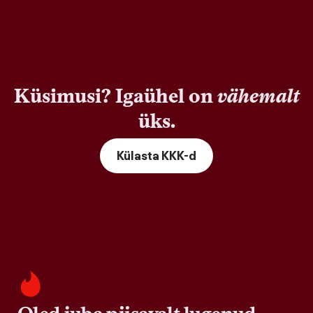
Küsimusi? Igaühel on
vähemalt
üks.
Külasta KKK-d