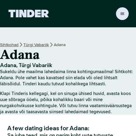
T
i
n
d
e
Sihtkohad
Türgi Vabariik
Adana
r
Adana
i
a
v
Adana, Türgi Vabariik
a
Sukeldu ühe maailma lahedaima linna kohtingumaailma! Sihtkoht:
l
Adana. Pole vahet kas kavatsed siin elada või oled lihtsalt
e
läbisõidul. Tinderi kaudu tutvud kohalikega lihtsasti.
h
Klapi Tinderis kellegagi, kel on sinuga ühised huvid, avasta koos
t
uue sõbraga ööelu, põika kohalikku baari või mine
nurgakohvikusse kohtingule. Või tutvu linna vaatamisväärsustega
ja avasta või taasavasta siinsed lahedaimad tegevused.
A few dating ideas for Adana:
Sa juba tead, mis on parim koht uute tutvuste