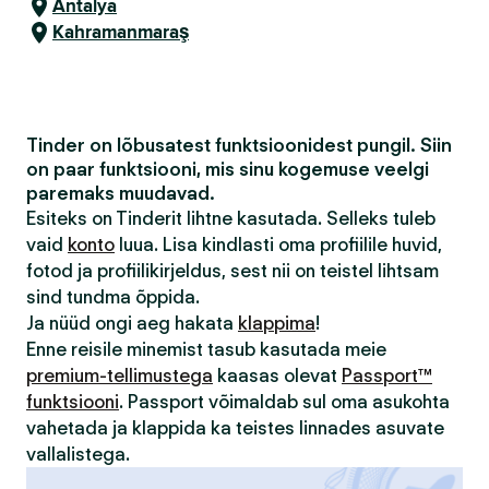
Antalya
Kahramanmaraş
Tinder on lõbusatest funktsioonidest pungil. Siin
on paar funktsiooni, mis sinu kogemuse veelgi
paremaks muudavad.
Esiteks on Tinderit lihtne kasutada. Selleks tuleb
vaid
konto
luua. Lisa kindlasti oma profiilile huvid,
fotod ja profiilikirjeldus, sest nii on teistel lihtsam
sind tundma õppida.
Ja nüüd ongi aeg hakata
klappima
!
Enne reisile minemist tasub kasutada meie
premium-tellimustega
kaasas olevat
Passport™
funktsiooni
. Passport võimaldab sul oma asukohta
vahetada ja klappida ka teistes linnades asuvate
vallalistega.