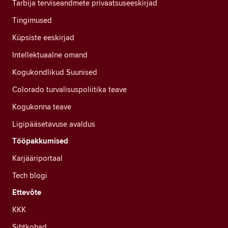
Tarbija terviseandmete privaatsuseeskirjad
Tingimused
Küpsiste eeskirjad
Intellektuaalne omand
Kogukondlikud Suunised
Colorado turvalisuspoliitika teave
Kogukonna teave
Ligipääsetavuse avaldus
Tööpakkumised
Karjääriportaal
Tech blogi
Ettevõte
KKK
Sihtkohad