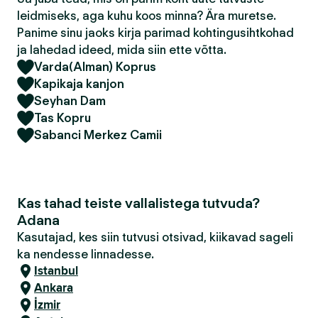
leidmiseks, aga kuhu koos minna? Ära muretse.
Panime sinu jaoks kirja parimad kohtingusihtkohad
ja lahedad ideed, mida siin ette võtta.
Varda(Alman) Koprus
Kapikaja kanjon
Seyhan Dam
Tas Kopru
Sabanci Merkez Camii
Kas tahad teiste vallalistega tutvuda?
Adana
Kasutajad, kes siin tutvusi otsivad, kiikavad sageli
ka nendesse linnadesse.
Istanbul
Ankara
İzmir