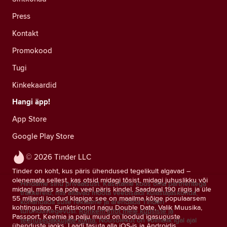
Press
Kontakt
Promokood
Tugi
Kinkekaardid
Hangi äpp!
App Store
Google Play Store
© 2026 Tinder LLC
Tinder on koht, kus päris ühendused tegelikult algavad –
olenemata sellest, kas otsid midagi tõsist, midagi juhuslikku või
Hindame sinu privaatsust. Kasutame koos oma partneritega
midagi, milles sa pole veel päris kindel. Saadaval 190 riigis ja üle
träkkereid, mis aitavad mõõta veebisaidi külastajaskonda,
55 miljardi loodud klapiga: see on maailma kõige populaarsem
kohandada sulle reklaame ja arendada Tinderi
kohtinguäpp. Funktsioonid nagu Double Date, Valik Muusika,
turundustegevusi.
Rohkem infot meie küpsiste ja
Passport, Keemia ja palju muud on loodud igasuguste
teenusepakkujate kohta.
Nõusolekut on võimalik igal ajal
ühenduste jaoks. Laadi tasuta alla iOS-is ja Androidis.