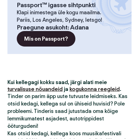
Passport™ igasse sihtpunkti
Klapi inimestega üle kogu maailma.
Pariis, Los Angeles, Sydney, letsgo!
Praegune asukoht
:
Adana
Mis on Passport?
Kui kellegagi kokku saad, järgi alati meie
turvalisuse nõuandeid
ja
kogukonna reegleid
.
Tinder on parim äpp uute tutvuste leidmiseks. Kas
otsid kedagi, kellega sul on ühiseid huvisid? Pole
probleemi. Tinderis saad jutustada oma kõige
lemmikumatest asjadest, autotrippidest
ööturgudeni!
Kas otsid kedagi, kellega koos muusikafestivali