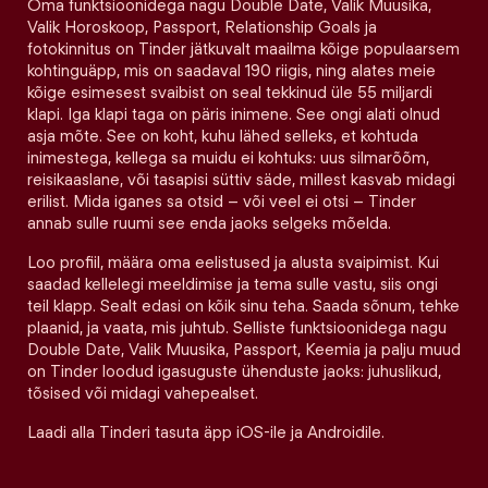
Oma funktsioonidega nagu Double Date, Valik Muusika,
Valik Horoskoop, Passport, Relationship Goals ja
fotokinnitus on Tinder jätkuvalt maailma kõige populaarsem
kohtinguäpp, mis on saadaval 190 riigis, ning alates meie
kõige esimesest svaibist on seal tekkinud üle 55 miljardi
klapi. Iga klapi taga on päris inimene. See ongi alati olnud
asja mõte. See on koht, kuhu lähed selleks, et kohtuda
inimestega, kellega sa muidu ei kohtuks: uus silmarõõm,
reisikaaslane, või tasapisi süttiv säde, millest kasvab midagi
erilist. Mida iganes sa otsid – või veel ei otsi – Tinder
annab sulle ruumi see enda jaoks selgeks mõelda.
Loo profiil, määra oma eelistused ja alusta svaipimist. Kui
saadad kellelegi meeldimise ja tema sulle vastu, siis ongi
teil klapp. Sealt edasi on kõik sinu teha. Saada sõnum, tehke
plaanid, ja vaata, mis juhtub. Selliste funktsioonidega nagu
Double Date, Valik Muusika, Passport, Keemia ja palju muud
on Tinder loodud igasuguste ühenduste jaoks: juhuslikud,
tõsised või midagi vahepealset.
Laadi alla Tinderi tasuta äpp iOS-ile ja Androidile.