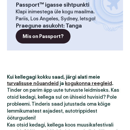
Passport™ igasse sihtpunkti
Klapi inimestega üle kogu maailma.
Pariis, Los Angeles, Sydney, letsgo!
Praegune asukoht
:
Tanga
Mis on Passport?
Kui kellegagi kokku saad, järgi alati meie
turvalisuse nõuandeid
ja
kogukonna reegleid
.
Tinder on parim äpp uute tutvuste leidmiseks. Kas
otsid kedagi, kellega sul on ühiseid huvisid? Pole
probleemi. Tinderis saad jutustada oma kõige
lemmikumatest asjadest, autotrippidest
ööturgudeni!
Kas otsid kedagi, kellega koos muusikafestivali