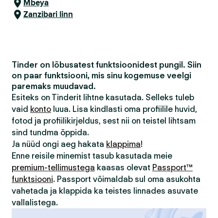
Mbeya
Zanzibari linn
Tinder on lõbusatest funktsioonidest pungil. Siin
on paar funktsiooni, mis sinu kogemuse veelgi
paremaks muudavad.
Esiteks on Tinderit lihtne kasutada. Selleks tuleb
vaid
konto
luua. Lisa kindlasti oma profiilile huvid,
fotod ja profiilikirjeldus, sest nii on teistel lihtsam
sind tundma õppida.
Ja nüüd ongi aeg hakata
klappima
!
Enne reisile minemist tasub kasutada meie
premium-tellimustega
kaasas olevat
Passport™
funktsiooni
. Passport võimaldab sul oma asukohta
vahetada ja klappida ka teistes linnades asuvate
vallalistega.