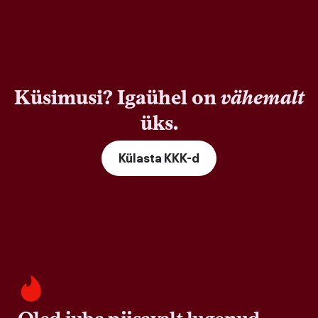
Küsimusi? Igaühel on
vähemalt
üks.
Külasta KKK-d