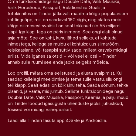
Oma funktsioonidega nagu Double Date, Valik Muusika,
Valik Horoskoop, Passport, Relationship Goals ja
fotokinnitus on Tinder jätkuvalt maailma kõige populaarsem
kohtinguäpp, mis on saadaval 190 riigis, ning alates meie
kõige esimesest svaibist on seal tekkinud üle 55 miljardi
klapi. Iga klapi taga on päris inimene. See ongi alati olnud
asja mõte. See on koht, kuhu lähed selleks, et kohtuda
inimestega, kellega sa muidu ei kohtuks: uus silmarõõm,
reisikaaslane, või tasapisi süttiv säde, millest kasvab midagi
erilist. Mida iganes sa otsid – või veel ei otsi – Tinder
annab sulle ruumi see enda jaoks selgeks mõelda.
Loo profiil, määra oma eelistused ja alusta svaipimist. Kui
saadad kellelegi meeldimise ja tema sulle vastu, siis ongi
teil klapp. Sealt edasi on kõik sinu teha. Saada sõnum, tehke
plaanid, ja vaata, mis juhtub. Selliste funktsioonidega nagu
Double Date, Valik Muusika, Passport, Keemia ja palju muud
on Tinder loodud igasuguste ühenduste jaoks: juhuslikud,
tõsised või midagi vahepealset.
Laadi alla Tinderi tasuta äpp iOS-ile ja Androidile.