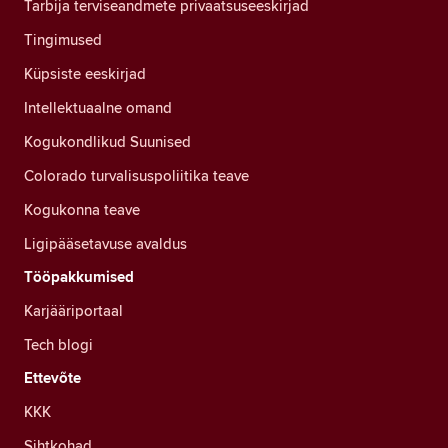
Tarbija terviseandmete privaatsuseeskirjad
Tingimused
Küpsiste eeskirjad
Intellektuaalne omand
Kogukondlikud Suunised
Colorado turvalisuspoliitika teave
Kogukonna teave
Ligipääsetavuse avaldus
Tööpakkumised
Karjääriportaal
Tech blogi
Ettevõte
KKK
Sihtkohad