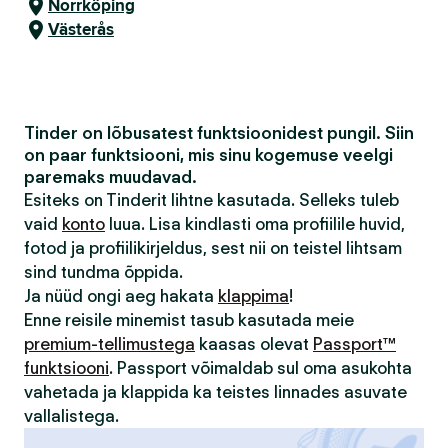
Norrköping
Västerås
Tinder on lõbusatest funktsioonidest pungil. Siin
on paar funktsiooni, mis sinu kogemuse veelgi
paremaks muudavad.
Esiteks on Tinderit lihtne kasutada. Selleks tuleb
vaid
konto
luua. Lisa kindlasti oma profiilile huvid,
fotod ja profiilikirjeldus, sest nii on teistel lihtsam
sind tundma õppida.
Ja nüüd ongi aeg hakata
klappima
!
Enne reisile minemist tasub kasutada meie
premium-tellimustega
kaasas olevat
Passport™
funktsiooni
. Passport võimaldab sul oma asukohta
vahetada ja klappida ka teistes linnades asuvate
vallalistega.