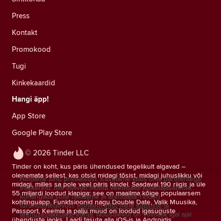
Press
Kontakt
Promokood
Tugi
Kinkekaardid
Hangi äpp!
App Store
Google Play Store
© 2026 Tinder LLC
Tinder on koht, kus päris ühendused tegelikult algavad –
olenemata sellest, kas otsid midagi tõsist, midagi juhuslikku või
Hindame sinu privaatsust. Kasutame koos oma partneritega
midagi, milles sa pole veel päris kindel. Saadaval 190 riigis ja üle
träkkereid, mis aitavad mõõta veebisaidi külastajaskonda,
55 miljardi loodud klapiga: see on maailma kõige populaarsem
kohandada sulle reklaame ja arendada Tinderi
kohtinguäpp. Funktsioonid nagu Double Date, Valik Muusika,
turundustegevusi.
Rohkem infot meie küpsiste ja
Passport, Keemia ja palju muud on loodud igasuguste
teenusepakkujate kohta.
Nõusolekut on võimalik igal ajal
ühenduste jaoks. Laadi tasuta alla iOS-is ja Androidis.