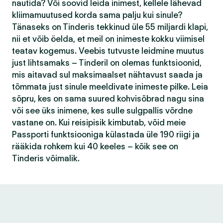
nautida? Või soovid leida inimest, kellele lähevad
kliimamuutused korda sama palju kui sinule?
Tänaseks on Tinderis tekkinud üle 55 miljardi klapi,
nii et võib öelda, et meil on inimeste kokku viimisel
teatav kogemus. Veebis tutvuste leidmine muutus
just lihtsamaks – Tinderil on olemas funktsioonid,
mis aitavad sul maksimaalset nähtavust saada ja
tõmmata just sinule meeldivate inimeste pilke. Leia
sõpru, kes on sama suured kohvisõbrad nagu sina
või see üks inimene, kes sulle sulgpallis võrdne
vastane on. Kui reisipisik kimbutab, võid meie
Passporti funktsiooniga külastada üle 190 riigi ja
rääkida rohkem kui 40 keeles – kõik see on
Tinderis võimalik.