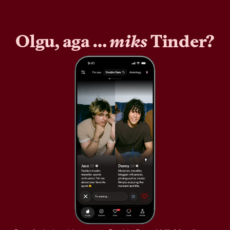
Olgu, aga …
miks
Tinder?