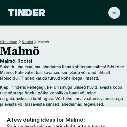
T
i
n
d
e
Sihtkohad
Rootsi
Malmö
r
Malmö
i
a
v
Malmö, Rootsi
a
Sukeldu ühe maailma lahedaima linna kohtingumaailma! Sihtkoht:
l
Malmö. Pole vahet kas kavatsed siin elada või oled lihtsalt
e
läbisõidul. Tinderi kaudu tutvud kohalikega lihtsasti.
h
Klapi Tinderis kellegagi, kel on sinuga ühised huvid, avasta koos
t
uue sõbraga ööelu, põika kohalikku baari või mine
nurgakohvikusse kohtingule. Või tutvu linna vaatamisväärsustega
ja avasta või taasavasta siinsed lahedaimad tegevused.
A few dating ideas for Malmö:
Sa juba tead, mis on parim koht uute tutvuste