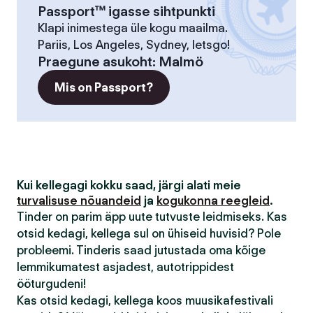
Passport™ igasse sihtpunkti
Klapi inimestega üle kogu maailma.
Pariis, Los Angeles, Sydney, letsgo!
Praegune asukoht
:
Malmö
Mis on Passport?
Kui kellegagi kokku saad, järgi alati meie
turvalisuse nõuandeid
ja
kogukonna reegleid
.
Tinder on parim äpp uute tutvuste leidmiseks. Kas
otsid kedagi, kellega sul on ühiseid huvisid? Pole
probleemi. Tinderis saad jutustada oma kõige
lemmikumatest asjadest, autotrippidest
ööturgudeni!
Kas otsid kedagi, kellega koos muusikafestivali