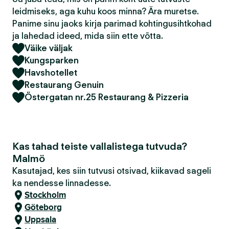
leidmiseks, aga kuhu koos minna? Ära muretse.
Panime sinu jaoks kirja parimad kohtingusihtkohad
ja lahedad ideed, mida siin ette võtta.
Väike väljak
Kungsparken
Havshotellet
Restaurang Genuin
Östergatan nr.25 Restaurang & Pizzeria
Kas tahad teiste vallalistega tutvuda?
Malmö
Kasutajad, kes siin tutvusi otsivad, kiikavad sageli
ka nendesse linnadesse.
Stockholm
Göteborg
Uppsala