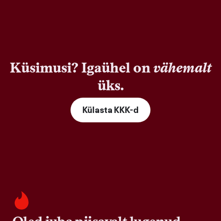
Küsimusi? Igaühel on
vähemalt
üks.
Külasta KKK-d