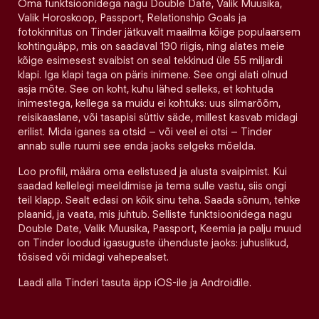
Oma funktsioonidega nagu Double Date, Valik Muusika,
Valik Horoskoop, Passport, Relationship Goals ja
fotokinnitus on Tinder jätkuvalt maailma kõige populaarsem
kohtinguäpp, mis on saadaval 190 riigis, ning alates meie
kõige esimesest svaibist on seal tekkinud üle 55 miljardi
klapi. Iga klapi taga on päris inimene. See ongi alati olnud
asja mõte. See on koht, kuhu lähed selleks, et kohtuda
inimestega, kellega sa muidu ei kohtuks: uus silmarõõm,
reisikaaslane, või tasapisi süttiv säde, millest kasvab midagi
erilist. Mida iganes sa otsid – või veel ei otsi – Tinder
annab sulle ruumi see enda jaoks selgeks mõelda.
Loo profiil, määra oma eelistused ja alusta svaipimist. Kui
saadad kellelegi meeldimise ja tema sulle vastu, siis ongi
teil klapp. Sealt edasi on kõik sinu teha. Saada sõnum, tehke
plaanid, ja vaata, mis juhtub. Selliste funktsioonidega nagu
Double Date, Valik Muusika, Passport, Keemia ja palju muud
on Tinder loodud igasuguste ühenduste jaoks: juhuslikud,
tõsised või midagi vahepealset.
Laadi alla Tinderi tasuta äpp iOS-ile ja Androidile.