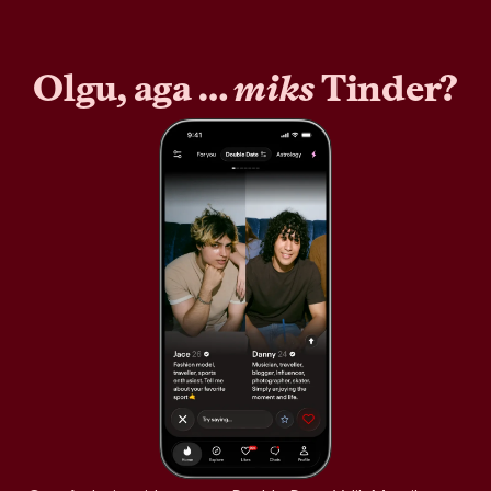
Olgu, aga …
miks
Tinder?