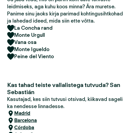
leidmiseks, aga kuhu koos minna? Ära muretse.
Panime sinu jaoks kirja parimad kohtingusihtkohad
ja lahedad ideed, mida siin ette võtta.
La Concha rand
Monte Urgull
Vana osa
Monte Igueldo
Peine del Viento
Kas tahad teiste vallalistega tutvuda? San
Sebastián
Kasutajad, kes siin tutvusi otsivad, kiikavad sageli
ka nendesse linnadesse.
Madrid
Barcelona
Córdoba