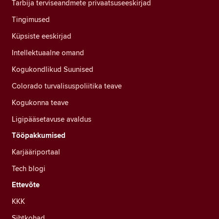
Tarbija terviseandmete privaatsuseeskirjad
Tingimused
Küpsiste eeskirjad
Intellektuaalne omand
Kogukondlikud Suunised
Colorado turvalisuspoliitika teave
Kogukonna teave
Ligipääsetavuse avaldus
Tööpakkumised
Karjääriportaal
Tech blogi
Ettevõte
KKK
Sihtkohad