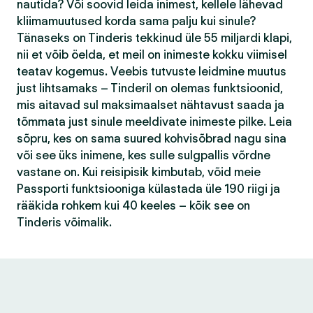
nautida? Või soovid leida inimest, kellele lähevad
kliimamuutused korda sama palju kui sinule?
Tänaseks on Tinderis tekkinud üle 55 miljardi klapi,
nii et võib öelda, et meil on inimeste kokku viimisel
teatav kogemus. Veebis tutvuste leidmine muutus
just lihtsamaks – Tinderil on olemas funktsioonid,
mis aitavad sul maksimaalset nähtavust saada ja
tõmmata just sinule meeldivate inimeste pilke. Leia
sõpru, kes on sama suured kohvisõbrad nagu sina
või see üks inimene, kes sulle sulgpallis võrdne
vastane on. Kui reisipisik kimbutab, võid meie
Passporti funktsiooniga külastada üle 190 riigi ja
rääkida rohkem kui 40 keeles – kõik see on
Tinderis võimalik.