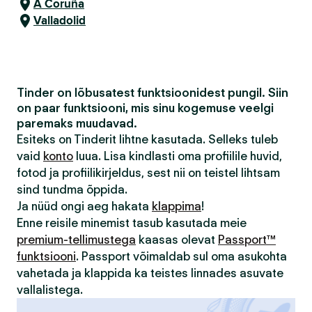
A Coruña
Valladolid
Tinder on lõbusatest funktsioonidest pungil. Siin
on paar funktsiooni, mis sinu kogemuse veelgi
paremaks muudavad.
Esiteks on Tinderit lihtne kasutada. Selleks tuleb
vaid
konto
luua. Lisa kindlasti oma profiilile huvid,
fotod ja profiilikirjeldus, sest nii on teistel lihtsam
sind tundma õppida.
Ja nüüd ongi aeg hakata
klappima
!
Enne reisile minemist tasub kasutada meie
premium-tellimustega
kaasas olevat
Passport™
funktsiooni
. Passport võimaldab sul oma asukohta
vahetada ja klappida ka teistes linnades asuvate
vallalistega.