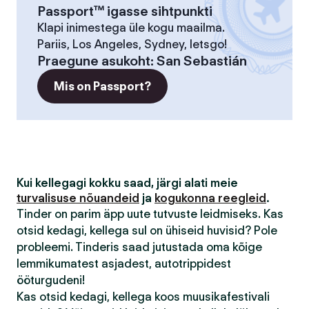
Passport™ igasse sihtpunkti
Klapi inimestega üle kogu maailma.
Pariis, Los Angeles, Sydney, letsgo!
Praegune asukoht
:
San Sebastián
Mis on Passport?
Kui kellegagi kokku saad, järgi alati meie
turvalisuse nõuandeid
ja
kogukonna reegleid
.
Tinder on parim äpp uute tutvuste leidmiseks. Kas
otsid kedagi, kellega sul on ühiseid huvisid? Pole
probleemi. Tinderis saad jutustada oma kõige
lemmikumatest asjadest, autotrippidest
ööturgudeni!
Kas otsid kedagi, kellega koos muusikafestivali