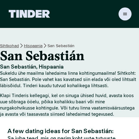
T
i
n
d
e
Sihtkohad
Hispaania
San Sebastián
r
San Sebastián
i
a
v
San Sebastián, Hispaania
a
Sukeldu ühe maailma lahedaima linna kohtingumaailma! Sihtkoht:
l
San Sebastián. Pole vahet kas kavatsed siin elada või oled lihtsalt
e
läbisõidul. Tinderi kaudu tutvud kohalikega lihtsasti.
h
Klapi Tinderis kellegagi, kel on sinuga ühised huvid, avasta koos
t
uue sõbraga ööelu, põika kohalikku baari või mine
nurgakohvikusse kohtingule. Või tutvu linna vaatamisväärsustega
ja avasta või taasavasta siinsed lahedaimad tegevused.
A few dating ideas for San Sebastián:
Sa juba tead, mis on parim koht uute tutvuste