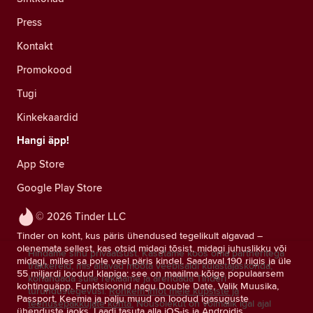
Press
Kontakt
Promokood
Tugi
Kinkekaardid
Hangi äpp!
App Store
Google Play Store
© 2026 Tinder LLC
Tinder on koht, kus päris ühendused tegelikult algavad –
olenemata sellest, kas otsid midagi tõsist, midagi juhuslikku või
Hindame sinu privaatsust. Kasutame koos oma partneritega
midagi, milles sa pole veel päris kindel. Saadaval 190 riigis ja üle
träkkereid, mis aitavad mõõta veebisaidi külastajaskonda,
55 miljardi loodud klapiga: see on maailma kõige populaarsem
kohandada sulle reklaame ja arendada Tinderi
kohtinguäpp. Funktsioonid nagu Double Date, Valik Muusika,
turundustegevusi.
Rohkem infot meie küpsiste ja
Passport, Keemia ja palju muud on loodud igasuguste
teenusepakkujate kohta.
Nõusolekut on võimalik igal ajal
ühenduste jaoks. Laadi tasuta alla iOS-is ja Androidis.