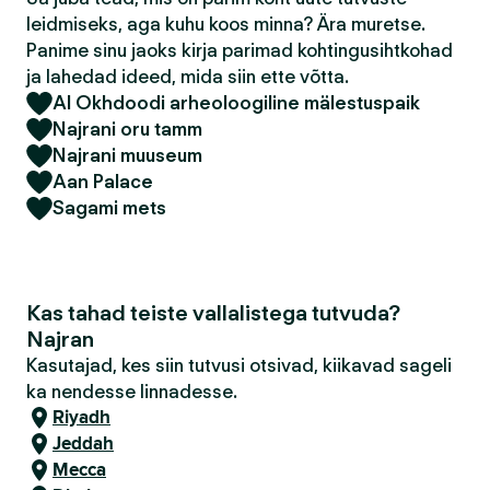
leidmiseks, aga kuhu koos minna? Ära muretse.
Panime sinu jaoks kirja parimad kohtingusihtkohad
ja lahedad ideed, mida siin ette võtta.
Al Okhdoodi arheoloogiline mälestuspaik
Najrani oru tamm
Najrani muuseum
Aan Palace
Sagami mets
Kas tahad teiste vallalistega tutvuda?
Najran
Kasutajad, kes siin tutvusi otsivad, kiikavad sageli
ka nendesse linnadesse.
Riyadh
Jeddah
Mecca