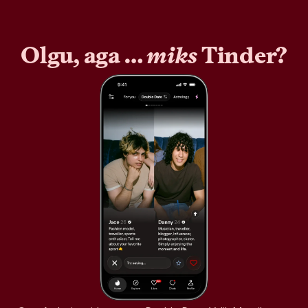
Olgu, aga …
miks
Tinder?