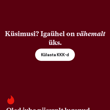
Küsimusi? Igaühel on
vähemalt
üks.
Külasta KKK-d