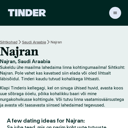
T
i
n
d
e
Sihtkohad
Saudi Araabia
Najran
r
Najran
i
a
v
Najran, Saudi Araabia
a
Sukeldu ühe maailma lahedaima linna kohtingumaailma! Sihtkoht:
l
Najran. Pole vahet kas kavatsed siin elada või oled lihtsalt
e
läbisõidul. Tinderi kaudu tutvud kohalikega lihtsasti.
h
Klapi Tinderis kellegagi, kel on sinuga ühised huvid, avasta koos
t
uue sõbraga ööelu, põika kohalikku baari või mine
nurgakohvikusse kohtingule. Või tutvu linna vaatamisväärsustega
ja avasta või taasavasta siinsed lahedaimad tegevused.
A few dating ideas for Najran:
Sa juba tead, mis on parim koht uute tutvuste