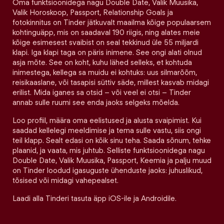
Oma funktsioonidega nagu Double Date, Valik Muusika,
Valik Horoskoop, Passport, Relationship Goals ja
fotokinnitus on Tinder jätkuvalt maailma kõige populaarsem
kohtinguäpp, mis on saadaval 190 riigis, ning alates meie
kõige esimesest svaibist on seal tekkinud üle 55 miljardi
klapi. Iga klapi taga on päris inimene. See ongi alati olnud
asja mõte. See on koht, kuhu lähed selleks, et kohtuda
inimestega, kellega sa muidu ei kohtuks: uus silmarõõm,
reisikaaslane, või tasapisi süttiv säde, millest kasvab midagi
erilist. Mida iganes sa otsid – või veel ei otsi – Tinder
annab sulle ruumi see enda jaoks selgeks mõelda.
Loo profiil, määra oma eelistused ja alusta svaipimist. Kui
saadad kellelegi meeldimise ja tema sulle vastu, siis ongi
teil klapp. Sealt edasi on kõik sinu teha. Saada sõnum, tehke
plaanid, ja vaata, mis juhtub. Selliste funktsioonidega nagu
Double Date, Valik Muusika, Passport, Keemia ja palju muud
on Tinder loodud igasuguste ühenduste jaoks: juhuslikud,
tõsised või midagi vahepealset.
Laadi alla Tinderi tasuta äpp iOS-ile ja Androidile.