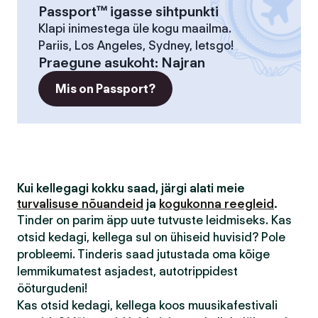
Passport™ igasse sihtpunkti
Klapi inimestega üle kogu maailma.
Pariis, Los Angeles, Sydney, letsgo!
Praegune asukoht
:
Najran
Mis on Passport?
Kui kellegagi kokku saad, järgi alati meie
turvalisuse nõuandeid
ja
kogukonna reegleid
.
Tinder on parim äpp uute tutvuste leidmiseks. Kas
otsid kedagi, kellega sul on ühiseid huvisid? Pole
probleemi. Tinderis saad jutustada oma kõige
lemmikumatest asjadest, autotrippidest
ööturgudeni!
Kas otsid kedagi, kellega koos muusikafestivali