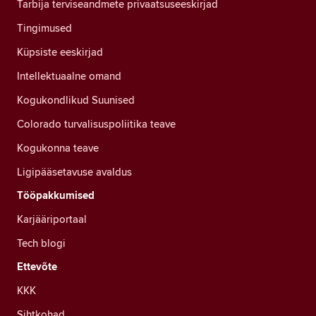
Tarbija terviseandmete privaatsuseeskirjad
Tingimused
Küpsiste eeskirjad
Intellektuaalne omand
Kogukondlikud Suunised
Colorado turvalisuspoliitika teave
Kogukonna teave
Ligipääsetavuse avaldus
Tööpakkumised
Karjääriportaal
Tech blogi
Ettevõte
KKK
Sihtkohad