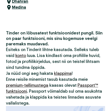
Dhahran
Medina
Tinder on lõbusatest funktsioonidest pungil. Siin
on paar funktsiooni, mis sinu kogemuse veelgi
paremaks muudavad.
Esiteks on Tinderit lihtne kasutada. Selleks tuleb
vaid
konto
luua. Lisa kindlasti oma profiilile huvid,
fotod ja profiilikirjeldus, sest nii on teistel lihtsam
sind tundma õppida.
Ja nüüd ongi aeg hakata
klappima
!
Enne reisile minemist tasub kasutada meie
premium-tellimustega
kaasas olevat
Passport™
funktsiooni
. Passport võimaldab sul oma asukohta
vahetada ja klappida ka teistes linnades asuvate
vallalistega.