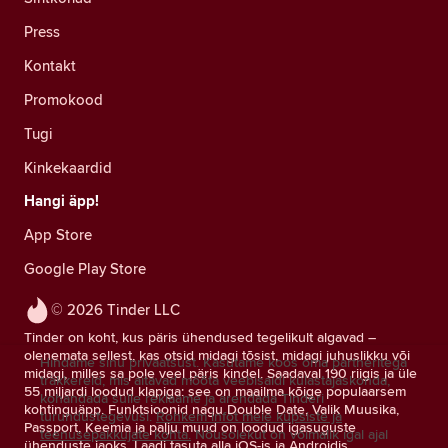
Press
Kontakt
Promokood
Tugi
Kinkekaardid
Hangi äpp!
App Store
Google Play Store
© 2026 Tinder LLC
Tinder on koht, kus päris ühendused tegelikult algavad –
olenemata sellest, kas otsid midagi tõsist, midagi juhuslikku või
Hindame sinu privaatsust. Kasutame koos oma partneritega
midagi, milles sa pole veel päris kindel. Saadaval 190 riigis ja üle
träkkereid, mis aitavad mõõta veebisaidi külastajaskonda,
55 miljardi loodud klapiga: see on maailma kõige populaarsem
kohandada sulle reklaame ja arendada Tinderi
kohtinguäpp. Funktsioonid nagu Double Date, Valik Muusika,
turundustegevusi.
Rohkem infot meie küpsiste ja
Passport, Keemia ja palju muud on loodud igasuguste
teenusepakkujate kohta.
Nõusolekut on võimalik igal ajal
ühenduste jaoks. Laadi tasuta alla iOS-is ja Androidis.