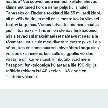
nautida? Või soovid leida inimest, kellele lähevad
kliimamuutused korda sama palju kui sinule?
Tänaseks on Tinderis tekkinud üle 55 miljardi klapi,
nii et võib öelda, et meil on inimeste kokku viimisel
teatav kogemus. Veebis tutvuste leidmine muutus
just lihtsamaks – Tinderil on olemas funktsioonid,
mis aitavad sul maksimaalset nähtavust saada ja
tõmmata just sinule meeldivate inimeste pilke. Leia
sõpru, kes on sama suured kohvisõbrad nagu sina
või see üks inimene, kes sulle sulgpallis võrdne
vastane on. Kui reisipisik kimbutab, võid meie
Passporti funktsiooniga külastada üle 190 riigi ja
rääkida rohkem kui 40 keeles – kõik see on
Tinderis võimalik.