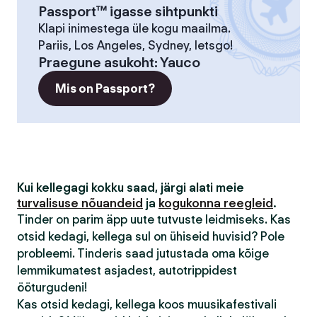
Passport™ igasse sihtpunkti
Klapi inimestega üle kogu maailma.
Pariis, Los Angeles, Sydney, letsgo!
Praegune asukoht
:
Yauco
Mis on Passport?
Kui kellegagi kokku saad, järgi alati meie
turvalisuse nõuandeid
ja
kogukonna reegleid
.
Tinder on parim äpp uute tutvuste leidmiseks. Kas
otsid kedagi, kellega sul on ühiseid huvisid? Pole
probleemi. Tinderis saad jutustada oma kõige
lemmikumatest asjadest, autotrippidest
ööturgudeni!
Kas otsid kedagi, kellega koos muusikafestivali