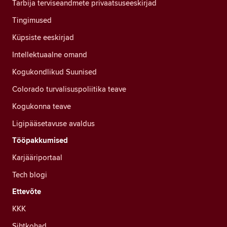
Tarbija terviseandmete privaatsuseeskirjad
Tingimused
Küpsiste eeskirjad
Intellektuaalne omand
Kogukondlikud Suunised
Colorado turvalisuspoliitika teave
Kogukonna teave
Ligipääsetavuse avaldus
Tööpakkumised
Karjääriportaal
Tech blogi
Ettevõte
KKK
Sihtkohad