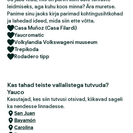
leidmiseks, aga kuhu koos minna? Ära muretse.
Panime sinu jaoks kirja parimad kohtingusihtkohad
ja lahedad ideed, mida siin ette võtta.
Casa Muñoz (Casa Filardi)
Yaucromatic
Volkylandia Volkswageni muuseum
Trepikoda
Rodadero tipp
Kas tahad teiste vallalistega tutvuda?
Yauco
Kasutajad, kes siin tutvusi otsivad, kiikavad sageli
ka nendesse linnadesse.
San Juan
Bayamón
Carolina