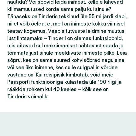
nautida? Või soovid leida inimest, kellele lähevad
kliimamuutused korda sama palju kui sinule?
Tänaseks on Tinderis tekkinud üle 55 miljardi klapi,
nii et võib öelda, et meil on inimeste kokku viimisel
teatav kogemus. Veebis tutvuste leidmine muutus
just lihtsamaks – Tinderil on olemas funktsioonid,
mis aitavad sul maksimaalset nähtavust saada ja
tõmmata just sinule meeldivate inimeste pilke. Leia
sõpru, kes on sama suured kohvisõbrad nagu sina
või see üks inimene, kes sulle sulgpallis võrdne
vastane on. Kui reisipisik kimbutab, võid meie
Passporti funktsiooniga külastada üle 190 riigi ja
rääkida rohkem kui 40 keeles – kõik see on
Tinderis võimalik.