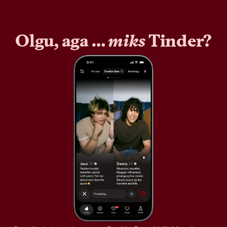
Olgu, aga …
miks
Tinder?