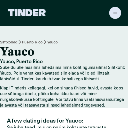
T
i
n
d
e
Sihtkohad
Puerto Rico
Yauco
r
Yauco
i
a
v
Yauco, Puerto Rico
a
Sukeldu ühe maailma lahedaima linna kohtingumaailma! Sihtkoht:
l
Yauco. Pole vahet kas kavatsed siin elada või oled lihtsalt
e
läbisõidul. Tinderi kaudu tutvud kohalikega lihtsasti.
h
Klapi Tinderis kellegagi, kel on sinuga ühised huvid, avasta koos
t
uue sõbraga ööelu, põika kohalikku baari või mine
nurgakohvikusse kohtingule. Või tutvu linna vaatamisväärsustega
ja avasta või taasavasta siinsed lahedaimad tegevused.
A few dating ideas for Yauco:
Sa juba tead, mis on parim koht uute tutvuste