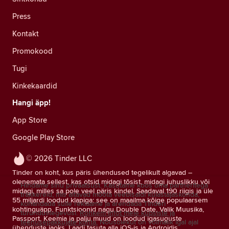
Press
Kontakt
Promokood
Tugi
Kinkekaardid
Hangi äpp!
App Store
Google Play Store
© 2026 Tinder LLC
Tinder on koht, kus päris ühendused tegelikult algavad –
olenemata sellest, kas otsid midagi tõsist, midagi juhuslikku või
Hindame sinu privaatsust. Kasutame koos oma partneritega
midagi, milles sa pole veel päris kindel. Saadaval 190 riigis ja üle
träkkereid, mis aitavad mõõta veebisaidi külastajaskonda,
55 miljardi loodud klapiga: see on maailma kõige populaarsem
kohandada sulle reklaame ja arendada Tinderi
kohtinguäpp. Funktsioonid nagu Double Date, Valik Muusika,
turundustegevusi.
Rohkem infot meie küpsiste ja
Passport, Keemia ja palju muud on loodud igasuguste
teenusepakkujate kohta.
Nõusolekut on võimalik igal ajal
ühenduste jaoks. Laadi tasuta alla iOS-is ja Androidis.