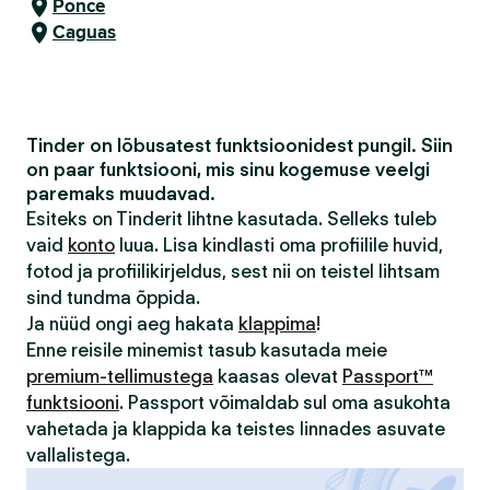
Ponce
Caguas
Tinder on lõbusatest funktsioonidest pungil. Siin
on paar funktsiooni, mis sinu kogemuse veelgi
paremaks muudavad.
Esiteks on Tinderit lihtne kasutada. Selleks tuleb
vaid
konto
luua. Lisa kindlasti oma profiilile huvid,
fotod ja profiilikirjeldus, sest nii on teistel lihtsam
sind tundma õppida.
Ja nüüd ongi aeg hakata
klappima
!
Enne reisile minemist tasub kasutada meie
premium-tellimustega
kaasas olevat
Passport™
funktsiooni
. Passport võimaldab sul oma asukohta
vahetada ja klappida ka teistes linnades asuvate
vallalistega.