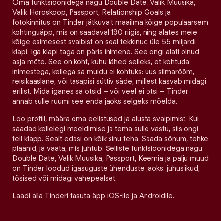
Oma funktsioonidega nagu Double Date, Valik Muusika,
Valik Horoskoop, Passport, Relationship Goals ja
fotokinnitus on Tinder jätkuvalt maailma kõige populaarsem
kohtinguäpp, mis on saadaval 190 riigis, ning alates meie
kõige esimesest svaibist on seal tekkinud üle 55 miljardi
klapi. Iga klapi taga on päris inimene. See ongi alati olnud
asja mõte. See on koht, kuhu lähed selleks, et kohtuda
inimestega, kellega sa muidu ei kohtuks: uus silmarõõm,
reisikaaslane, või tasapisi süttiv säde, millest kasvab midagi
erilist. Mida iganes sa otsid – või veel ei otsi – Tinder
annab sulle ruumi see enda jaoks selgeks mõelda.
Loo profiil, määra oma eelistused ja alusta svaipimist. Kui
saadad kellelegi meeldimise ja tema sulle vastu, siis ongi
teil klapp. Sealt edasi on kõik sinu teha. Saada sõnum, tehke
plaanid, ja vaata, mis juhtub. Selliste funktsioonidega nagu
Double Date, Valik Muusika, Passport, Keemia ja palju muud
on Tinder loodud igasuguste ühenduste jaoks: juhuslikud,
tõsised või midagi vahepealset.
Laadi alla Tinderi tasuta äpp iOS-ile ja Androidile.