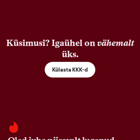
Küsimusi? Igaühel on
vähemalt
üks.
Külasta KKK-d