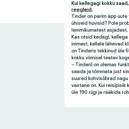
Kui kellegagi kokku saad,
reegleid
.
Tinder on parim äpp uute 
ühiseid huvisid? Pole pro
lemmikumatest asjadest, 
Kas otsid kedagi, kellega
inimest, kellele lähevad 
on Tinderis tekkinud üle 55
kokku viimisel teatav kog
– Tinderil on olemas funk
saada ja tõmmata just sin
suured kohvisõbrad nagu s
vastane on. Kui reisipisi
üle 190 riigi ja rääkida r