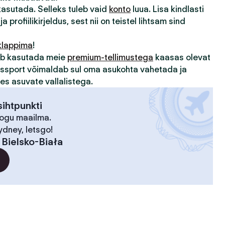
 kasutada. Selleks tuleb vaid
konto
luua. Lisa kindlasti
ja profiilikirjeldus, sest nii on teistel lihtsam sind
klappima
!
sub kasutada meie
premium-tellimustega
kaasas olevat
assport võimaldab sul oma asukohta vahetada ja
des asuvate vallalistega.
ihtpunkti
kogu maailma.
ydney, letsgo!
:
Bielsko-Biała