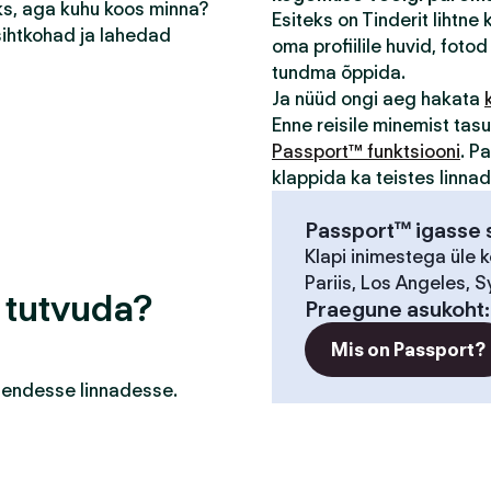
eks, aga kuhu koos minna?
Esiteks on Tinderit lihtne
sihtkohad ja lahedad
oma profiilile huvid, fotod 
tundma õppida.
Ja nüüd ongi aeg hakata
Enne reisile minemist ta
Passport™ funktsiooni
. P
klappida ka teistes linna
Passport™ igasse s
Klapi inimestega üle 
Pariis, Los Angeles, S
a tutvuda?
Praegune asukoht
Mis on Passport?
a nendesse linnadesse.