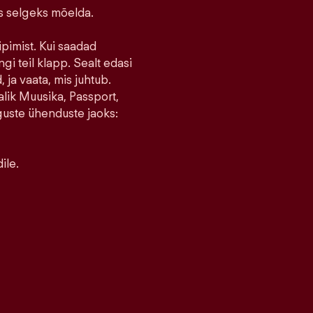
ks selgeks mõelda.
ipimist. Kui saadad
ngi teil klapp. Sealt edasi
 ja vaata, mis juhtub.
lik Muusika, Passport,
guste ühenduste jaoks:
ile.