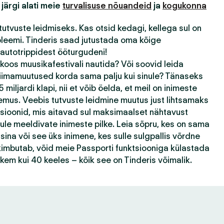
 järgi alati meie
turvalisuse nõuandeid
ja
kogukonna
tutvuste leidmiseks. Kas otsid kedagi, kellega sul on
bleemi. Tinderis saad jutustada oma kõige
autotrippidest ööturgudeni!
 koos muusikafestivali nautida? Või soovid leida
kliimamuutused korda sama palju kui sinule? Tänaseks
 miljardi klapi, nii et võib öelda, et meil on inimeste
emus. Veebis tutvuste leidmine muutus just lihtsamaks
tsioonid, mis aitavad sul maksimaalset nähtavust
ule meeldivate inimeste pilke. Leia sõpru, kes on sama
ina või see üks inimene, kes sulle sulgpallis võrdne
k kimbutab, võid meie Passporti funktsiooniga külastada
ohkem kui 40 keeles – kõik see on Tinderis võimalik.