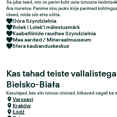
Sa juba tead, mis on parim koht uute tutvuste leidmis
Ära muretse. Panime sinu jaoks kirja parimad kohtingu
ideed, mida siin ette võtta.
Góra Szyndzielnia
Bolek i Lolek'i mälestusmärk
Kaabelliinide raudtee Szyndzielnia
Maa aarded / Mineraalmuuseum
Sfera kaubanduskeskus
Kas tahad teiste vallalisteg
Bielsko-Biała
Kasutajad, kes siin tutvusi otsivad, kiikavad sageli k
Varssavi
Kraków
Łódź