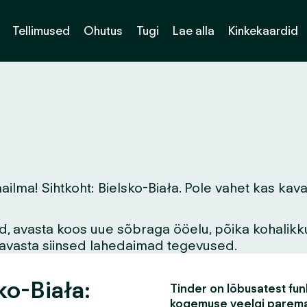
Tellimused
Ohutus
Tugi
Lae alla
Kinkekaardid
a! Sihtkoht: Bielsko-Biała. Pole vahet kas kavatse
vid, avasta koos uue sõbraga ööelu, põika kohalikk
asavasta siinsed lahedaimad tegevused.
ko-Biała:
Tinder on lõbusatest funk
kogemuse veelgi parem