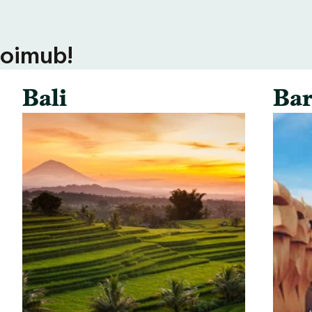
toimub!
Bali
Bar