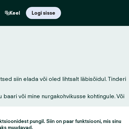
Keel
Logi sisse
d siin elada või oled lihtsalt läbisõidul. Tinderi
u baari või mine nurgakohvikusse kohtingule. Või
tsioonidest pungil. Siin on paar funktsiooni, mis sinu
aks muudavad.