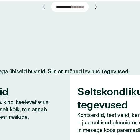
ega ühiseid huvisid. Siin on mõned levinud tegevused.
id
Seltskondlik
tegevused
, kino, keelevahetus,
selt kõik, mis annab
Kontserdid, festivalid, ka
lest rääkida.
– just sellised plaanid on
inimesega koos paremad