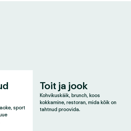
ud
Toit ja jook
Kohvikuskäik, brunch, koos
kokkamine, restoran, mida kõik on
raoke, sport
tahtnud proovida.
 uue
!