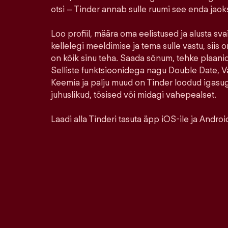
otsi – Tinder annab sulle ruumi see enda jao
Loo profiil, määra oma eelistused ja alusta sva
kellelegi meeldimise ja tema sulle vastu, siis o
on kõik sinu teha. Saada sõnum, tehke plaanid,
Selliste funktsioonidega nagu Double Date, Va
Keemia ja palju muud on Tinder loodud igasu
juhuslikud, tõsised või midagi vahepealset.
Laadi alla Tinderi tasuta äpp iOS-ile ja Android