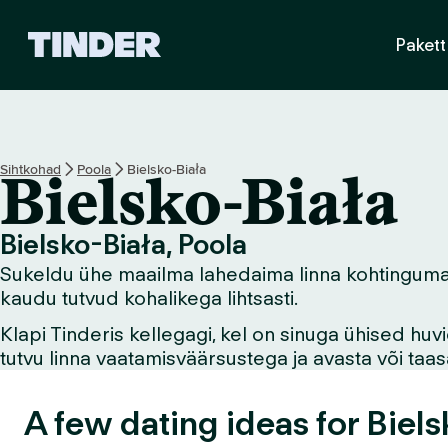
T
Pakett
i
n
d
e
r
i
Sihtkohad
Poola
Bielsko-Biała
Bielsko-Biała
a
v
a
Bielsko-Biała, Poola
l
Sukeldu ühe maailma lahedaima linna kohtingumaailm
e
h
kaudu tutvud kohalikega lihtsasti.
t
Klapi Tinderis kellegagi, kel on sinuga ühised hu
tutvu linna vaatamisväärsustega ja avasta või ta
A few dating ideas for Biels