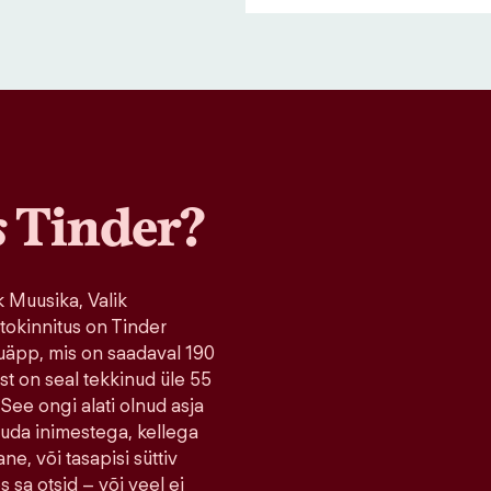
s
Tinder?
 Muusika, Valik
tokinnitus on Tinder
uäpp, mis on saadaval 190
ist on seal tekkinud üle 55
 See ongi alati olnud asja
tuda inimestega, kellega
ne, või tasapisi süttiv
s sa otsid – või veel ei