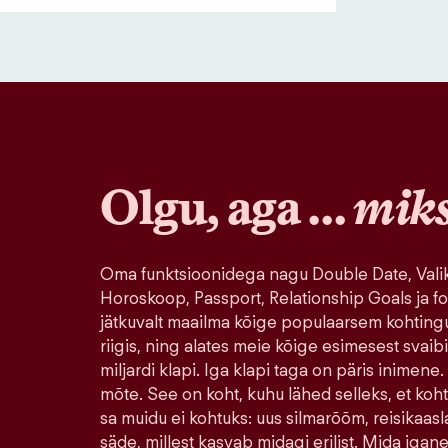
Olgu, aga …
mik
Oma funktsioonidega nagu Double Date, Valik
Horoskoop, Passport, Relationship Goals ja fo
jätkuvalt maailma kõige populaarsem kohting
riigis, ning alates meie kõige esimesest svaib
miljardi klapi. Iga klapi taga on päris inimene.
mõte. See on koht, kuhu lähed selleks, et koh
sa muidu ei kohtuks: uus silmarõõm, reisikaasla
säde, millest kasvab midagi erilist. Mida igane