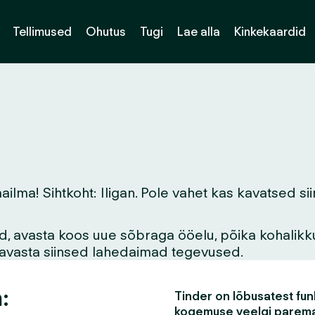
Tellimused
Ohutus
Tugi
Lae alla
Kinkekaardid
a! Sihtkoht: Iligan. Pole vahet kas kavatsed siin 
vid, avasta koos uue sõbraga ööelu, põika kohalikk
asavasta siinsed lahedaimad tegevused.
:
Tinder on lõbusatest funk
kogemuse veelgi parem