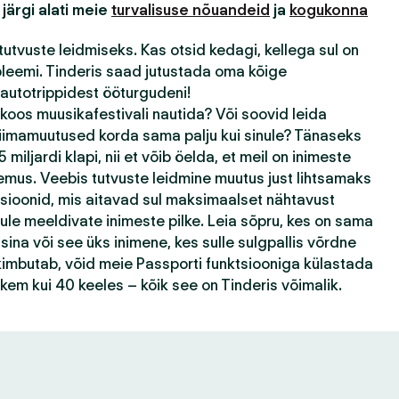
 järgi alati meie
turvalisuse nõuandeid
ja
kogukonna
tutvuste leidmiseks. Kas otsid kedagi, kellega sul on
bleemi. Tinderis saad jutustada oma kõige
autotrippidest ööturgudeni!
 koos muusikafestivali nautida? Või soovid leida
kliimamuutused korda sama palju kui sinule? Tänaseks
 miljardi klapi, nii et võib öelda, et meil on inimeste
emus. Veebis tutvuste leidmine muutus just lihtsamaks
tsioonid, mis aitavad sul maksimaalset nähtavust
ule meeldivate inimeste pilke. Leia sõpru, kes on sama
ina või see üks inimene, kes sulle sulgpallis võrdne
k kimbutab, võid meie Passporti funktsiooniga külastada
ohkem kui 40 keeles – kõik see on Tinderis võimalik.