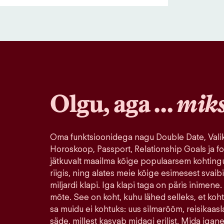
Olgu, aga …
mik
Oma funktsioonidega nagu Double Date, Valik
Horoskoop, Passport, Relationship Goals ja fo
jätkuvalt maailma kõige populaarsem kohting
riigis, ning alates meie kõige esimesest svaib
miljardi klapi. Iga klapi taga on päris inimene.
mõte. See on koht, kuhu lähed selleks, et koh
sa muidu ei kohtuks: uus silmarõõm, reisikaasla
säde, millest kasvab midagi erilist. Mida igane