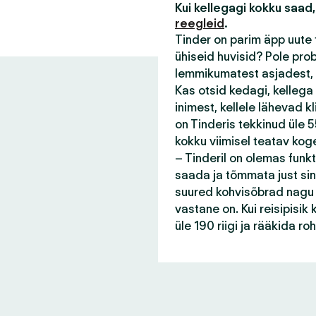
Kui kellegagi kokku saad,
reegleid
.
Tinder on parim äpp uute 
ühiseid huvisid? Pole pro
lemmikumatest asjadest, 
Kas otsid kedagi, kellega
inimest, kellele lähevad 
on Tinderis tekkinud üle 55
kokku viimisel teatav kog
– Tinderil on olemas funk
saada ja tõmmata just sin
suured kohvisõbrad nagu s
vastane on. Kui reisipisi
üle 190 riigi ja rääkida r