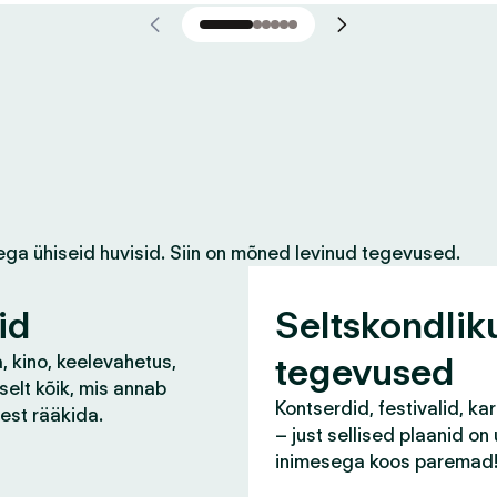
ega ühiseid huvisid. Siin on mõned levinud tegevused.
id
Seltskondlik
tegevused
, kino, keelevahetus,
selt kõik, mis annab
Kontserdid, festivalid, ka
lest rääkida.
– just sellised plaanid on
inimesega koos paremad