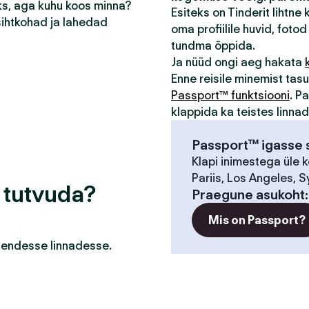
eks, aga kuhu koos minna?
Esiteks on Tinderit lihtne
sihtkohad ja lahedad
oma profiilile huvid, fotod 
tundma õppida.
Ja nüüd ongi aeg hakata
Enne reisile minemist ta
Passport™ funktsiooni
. P
klappida ka teistes linna
Passport™ igasse s
Klapi inimestega üle 
Pariis, Los Angeles, S
a tutvuda?
Praegune asukoht
Mis on Passport?
a nendesse linnadesse.