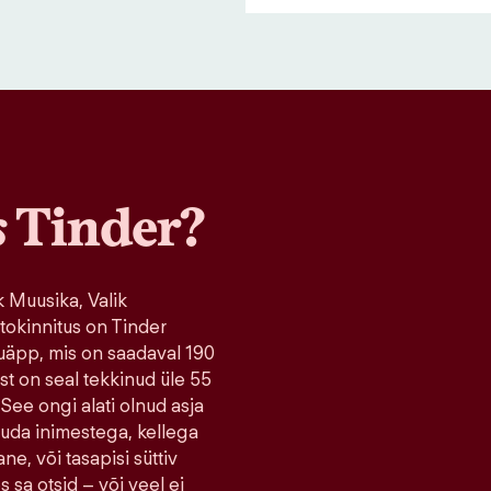
s
Tinder?
 Muusika, Valik
tokinnitus on Tinder
uäpp, mis on saadaval 190
ist on seal tekkinud üle 55
 See ongi alati olnud asja
tuda inimestega, kellega
ne, või tasapisi süttiv
s sa otsid – või veel ei