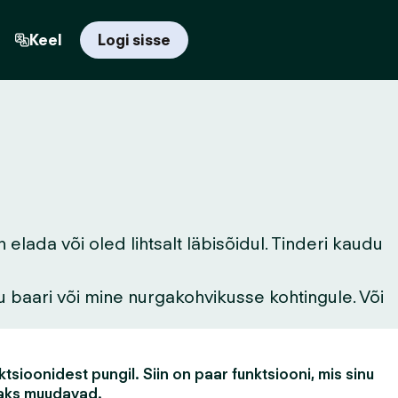
Keel
Logi sisse
elada või oled lihtsalt läbisõidul. Tinderi kaudu
u baari või mine nurgakohvikusse kohtingule. Või
tsioonidest pungil. Siin on paar funktsiooni, mis sinu
aks muudavad.