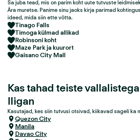
Sa juba tead, mis on parim koht uute tutvuste leidmis
Ära muretse. Panime sinu jaoks kirja parimad kohtingu
ideed, mida siin ette võtta.
Tinago Falls
Timoga külmad allikad
Robinsoni koht
Maze Park ja kuurort
Gaisano City Mall
Kas tahad teiste vallalisteg
Iligan
Kasutajad, kes siin tutvusi otsivad, kiikavad sageli k
Quezon City
Manila
Davao City