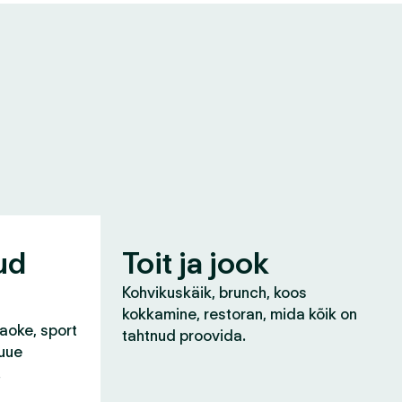
ud
Toit ja jook
Kohvikuskäik, brunch, koos
kokkamine, restoran, mida kõik on
raoke, sport
tahtnud proovida.
 uue
!