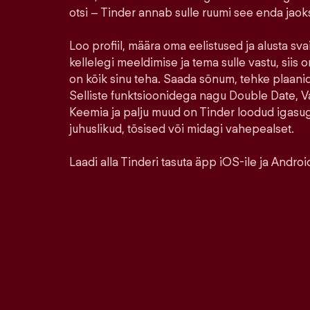
otsi – Tinder annab sulle ruumi see enda jao
Loo profiil, määra oma eelistused ja alusta sva
kellelegi meeldimise ja tema sulle vastu, siis o
on kõik sinu teha. Saada sõnum, tehke plaanid,
Selliste funktsioonidega nagu Double Date, Va
Keemia ja palju muud on Tinder loodud igasu
juhuslikud, tõsised või midagi vahepealset.
Laadi alla Tinderi tasuta äpp iOS-ile ja Android