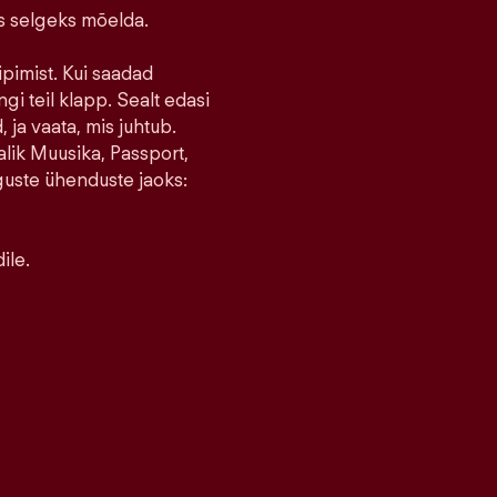
ks selgeks mõelda.
ipimist. Kui saadad
ngi teil klapp. Sealt edasi
 ja vaata, mis juhtub.
lik Muusika, Passport,
guste ühenduste jaoks:
ile.