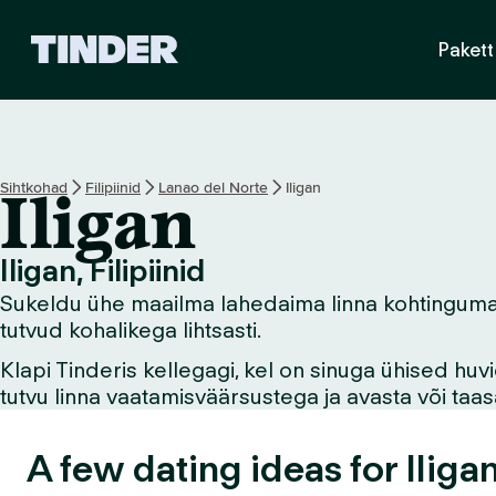
T
Pakett
i
n
d
e
r
i
Sihtkohad
Filipiinid
Lanao del Norte
Iligan
Iligan
a
v
a
Iligan, Filipiinid
l
Sukeldu ühe maailma lahedaima linna kohtingumaailm
e
h
tutvud kohalikega lihtsasti.
t
Klapi Tinderis kellegagi, kel on sinuga ühised hu
tutvu linna vaatamisväärsustega ja avasta või ta
A few dating ideas for Iligan