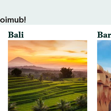
toimub!
Bali
Bar