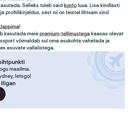
 kasutada. Selleks tuleb vaid
konto
luua. Lisa kindlasti
ja profiilikirjeldus, sest nii on teistel lihtsam sind
klappima
!
sub kasutada meie
premium-tellimustega
kaasas olevat
assport võimaldab sul oma asukohta vahetada ja
des asuvate vallalistega.
ihtpunkti
kogu maailma.
ydney, letsgo!
:
Iligan