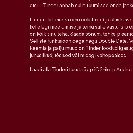
otsi – Tinder annab sulle ruumi see enda jao
Loo profiil, määra oma eelistused ja alusta sva
kellelegi meeldimise ja tema sulle vastu, siis o
on kõik sinu teha. Saada sõnum, tehke plaanid,
Selliste funktsioonidega nagu Double Date, Va
Keemia ja palju muud on Tinder loodud igasu
juhuslikud, tõsised või midagi vahepealset.
Laadi alla Tinderi tasuta äpp iOS-ile ja Android