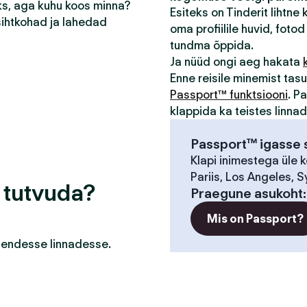
eks, aga kuhu koos minna?
Esiteks on Tinderit lihtne
sihtkohad ja lahedad
oma profiilile huvid, fotod 
tundma õppida.
Ja nüüd ongi aeg hakata
Enne reisile minemist ta
Passport™ funktsiooni
. P
klappida ka teistes linna
Passport™ igasse s
Klapi inimestega üle 
Pariis, Los Angeles, S
a tutvuda?
Praegune asukoht
Mis on Passport?
a nendesse linnadesse.