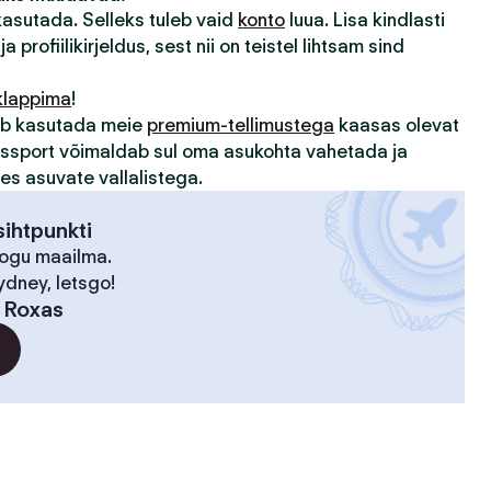
 kasutada. Selleks tuleb vaid
konto
luua. Lisa kindlasti
ja profiilikirjeldus, sest nii on teistel lihtsam sind
klappima
!
sub kasutada meie
premium-tellimustega
kaasas olevat
assport võimaldab sul oma asukohta vahetada ja
des asuvate vallalistega.
ihtpunkti
kogu maailma.
ydney, letsgo!
:
Roxas