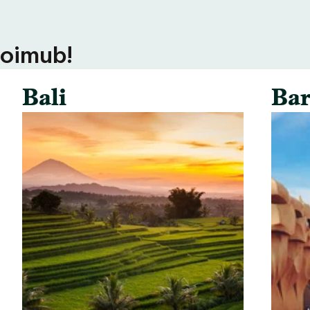
toimub!
Bali
Bar