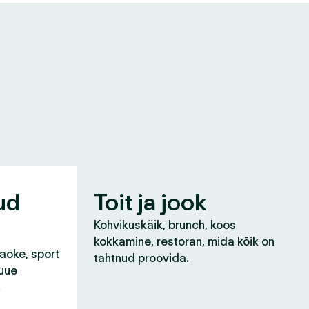
ud
Toit ja jook
Kohvikuskäik, brunch, koos
kokkamine, restoran, mida kõik on
raoke, sport
tahtnud proovida.
 uue
!