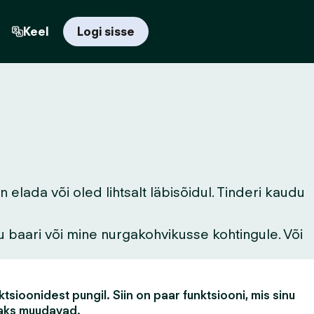
Keel
Logi sisse
elada või oled lihtsalt läbisõidul. Tinderi kaudu
u baari või mine nurgakohvikusse kohtingule. Või
tsioonidest pungil. Siin on paar funktsiooni, mis sinu
aks muudavad.