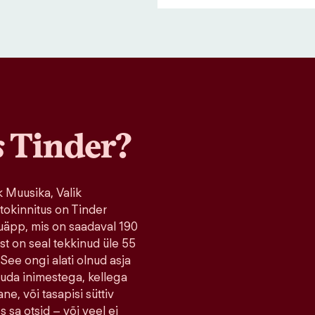
s
Tinder?
 Muusika, Valik
tokinnitus on Tinder
uäpp, mis on saadaval 190
ist on seal tekkinud üle 55
 See ongi alati olnud asja
tuda inimestega, kellega
ne, või tasapisi süttiv
s sa otsid – või veel ei