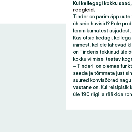
Kui kellegagi kokku saad,
reegleid
.
Tinder on parim äpp uute 
ühiseid huvisid? Pole pro
lemmikumatest asjadest, 
Kas otsid kedagi, kellega
inimest, kellele lähevad 
on Tinderis tekkinud üle 55
kokku viimisel teatav kog
– Tinderil on olemas funk
saada ja tõmmata just sin
suured kohvisõbrad nagu s
vastane on. Kui reisipisi
üle 190 riigi ja rääkida r