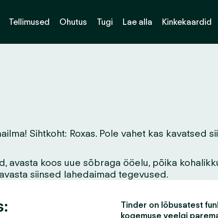
Tellimused
Ohutus
Tugi
Lae alla
Kinkekaardid
ma! Sihtkoht: Roxas. Pole vahet kas kavatsed siin 
vid, avasta koos uue sõbraga ööelu, põika kohalikk
asavasta siinsed lahedaimad tegevused.
s:
Tinder on lõbusatest funk
kogemuse veelgi parem