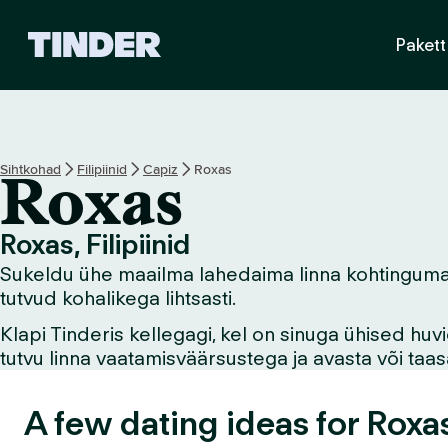
T
Pakett
i
n
d
e
r
i
Sihtkohad
Filipiinid
Capiz
Roxas
Roxas
a
v
a
Roxas, Filipiinid
l
Sukeldu ühe maailma lahedaima linna kohtingumaail
e
h
tutvud kohalikega lihtsasti.
t
Klapi Tinderis kellegagi, kel on sinuga ühised hu
tutvu linna vaatamisväärsustega ja avasta või ta
A few dating ideas for Roxa