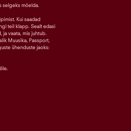
ks selgeks mõelda.
ipimist. Kui saadad
ngi teil klapp. Sealt edasi
 ja vaata, mis juhtub.
lik Muusika, Passport,
guste ühenduste jaoks:
ile.