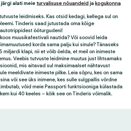
 järgi alati meie
turvalisuse nõuandeid
ja
kogukonna
tutvuste leidmiseks. Kas otsid kedagi, kellega sul on
bleemi. Tinderis saad jutustada oma kõige
autotrippidest ööturgudeni!
 koos muusikafestivali nautida? Või soovid leida
kliimamuutused korda sama palju kui sinule? Tänaseks
 miljardi klapi, nii et võib öelda, et meil on inimeste
emus. Veebis tutvuste leidmine muutus just lihtsamaks
tsioonid, mis aitavad sul maksimaalset nähtavust
ule meeldivate inimeste pilke. Leia sõpru, kes on sama
ina või see üks inimene, kes sulle sulgpallis võrdne
k kimbutab, võid meie Passporti funktsiooniga külastada
ohkem kui 40 keeles – kõik see on Tinderis võimalik.