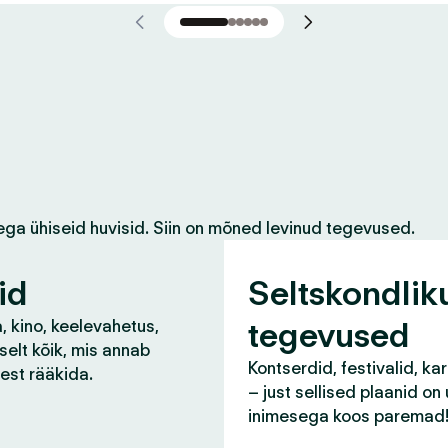
ega ühiseid huvisid. Siin on mõned levinud tegevused.
id
Seltskondlik
tegevused
, kino, keelevahetus,
selt kõik, mis annab
Kontserdid, festivalid, ka
lest rääkida.
– just sellised plaanid on
inimesega koos paremad