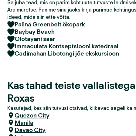
Sa juba tead, mis on parim koht uute tutvuste leidmis
Ära muretse. Panime sinu jaoks kirja parimad kohtingu
ideed, mida siin ette võtta.
Palina Greenbelt ökopark
Baybay Beach
Olotayani saar
Immaculata Kontseptsiooni katedraal
Cadimahan Libotongi jõe ekskursioon
Kas tahad teiste vallalisteg
Roxas
Kasutajad, kes siin tutvusi otsivad, kiikavad sageli k
Quezon City
Manila
Davao City