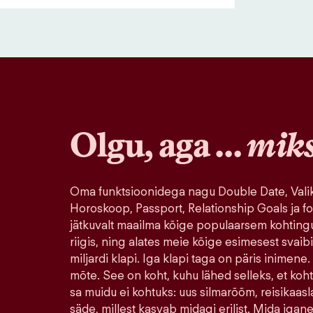
Olgu, aga …
mik
Oma funktsioonidega nagu Double Date, Valik
Horoskoop, Passport, Relationship Goals ja fo
jätkuvalt maailma kõige populaarsem kohting
riigis, ning alates meie kõige esimesest svaib
miljardi klapi. Iga klapi taga on päris inimene.
mõte. See on koht, kuhu lähed selleks, et koh
sa muidu ei kohtuks: uus silmarõõm, reisikaasla
säde, millest kasvab midagi erilist. Mida igane