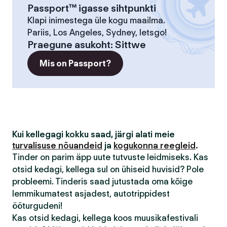
Passport™ igasse sihtpunkti
Klapi inimestega üle kogu maailma.
Pariis, Los Angeles, Sydney, letsgo!
Praegune asukoht
:
Sittwe
Mis on Passport?
Kui kellegagi kokku saad, järgi alati meie
turvalisuse nõuandeid
ja
kogukonna reegleid
.
Tinder on parim äpp uute tutvuste leidmiseks. Kas
otsid kedagi, kellega sul on ühiseid huvisid? Pole
probleemi. Tinderis saad jutustada oma kõige
lemmikumatest asjadest, autotrippidest
ööturgudeni!
Kas otsid kedagi, kellega koos muusikafestivali