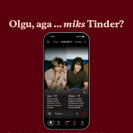
Olgu, aga …
miks
Tinder?