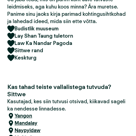
leidmiseks, aga kuhu koos minna? Ära muretse.
Panime sinu jaoks kirja parimad kohtingusihtkohad
ja lahedad ideed, mida siin ette võtta.
Budistlik muuseum
Lay Shan Taung tuletorn
Law Ka Nandar Pagoda
Sittwe rand
Keskturg
Kas tahad teiste vallalistega tutvuda?
Sittwe
Kasutajad, kes siin tutvusi otsivad, kiikavad sageli
ka nendesse linnadesse.
Yangon
Mandalay
Naypyidaw