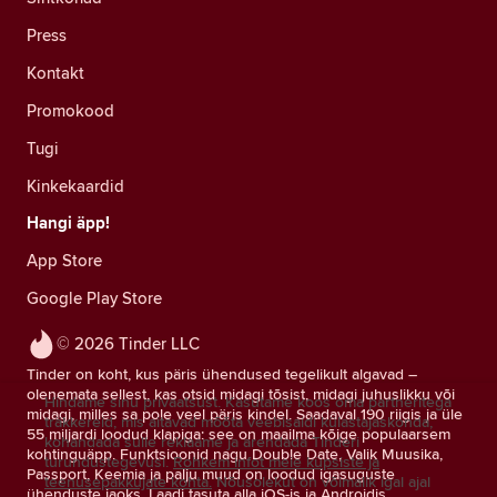
Press
Kontakt
Promokood
Tugi
Kinkekaardid
Hangi äpp!
App Store
Google Play Store
© 2026 Tinder LLC
Tinder on koht, kus päris ühendused tegelikult algavad –
olenemata sellest, kas otsid midagi tõsist, midagi juhuslikku või
Hindame sinu privaatsust. Kasutame koos oma partneritega
midagi, milles sa pole veel päris kindel. Saadaval 190 riigis ja üle
träkkereid, mis aitavad mõõta veebisaidi külastajaskonda,
55 miljardi loodud klapiga: see on maailma kõige populaarsem
kohandada sulle reklaame ja arendada Tinderi
kohtinguäpp. Funktsioonid nagu Double Date, Valik Muusika,
turundustegevusi.
Rohkem infot meie küpsiste ja
Passport, Keemia ja palju muud on loodud igasuguste
teenusepakkujate kohta.
Nõusolekut on võimalik igal ajal
ühenduste jaoks. Laadi tasuta alla iOS-is ja Androidis.