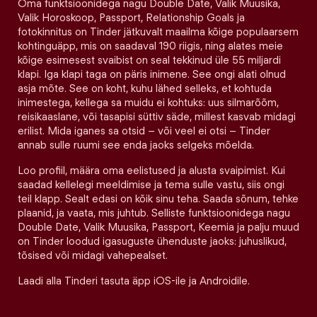
Oma funktsioonidega nagu Double Date, Valik Muusika,
Valik Horoskoop, Passport, Relationship Goals ja
fotokinnitus on Tinder jätkuvalt maailma kõige populaarsem
kohtinguäpp, mis on saadaval 190 riigis, ning alates meie
kõige esimesest svaibist on seal tekkinud üle 55 miljardi
klapi. Iga klapi taga on päris inimene. See ongi alati olnud
asja mõte. See on koht, kuhu lähed selleks, et kohtuda
inimestega, kellega sa muidu ei kohtuks: uus silmarõõm,
reisikaaslane, või tasapisi süttiv säde, millest kasvab midagi
erilist. Mida iganes sa otsid – või veel ei otsi – Tinder
annab sulle ruumi see enda jaoks selgeks mõelda.
Loo profiil, määra oma eelistused ja alusta svaipimist. Kui
saadad kellelegi meeldimise ja tema sulle vastu, siis ongi
teil klapp. Sealt edasi on kõik sinu teha. Saada sõnum, tehke
plaanid, ja vaata, mis juhtub. Selliste funktsioonidega nagu
Double Date, Valik Muusika, Passport, Keemia ja palju muud
on Tinder loodud igasuguste ühenduste jaoks: juhuslikud,
tõsised või midagi vahepealset.
Laadi alla Tinderi tasuta äpp iOS-ile ja Androidile.