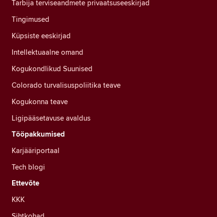
Tarbija terviseandmete privaatsuseeskirjad
Tingimused
Küpsiste eeskirjad
Intellektuaalne omand
Kogukondlikud Suunised
Colorado turvalisuspoliitika teave
Kogukonna teave
Ligipääsetavuse avaldus
Tööpakkumised
Karjääriportaal
Tech blogi
Ettevõte
KKK
Sihtkohad