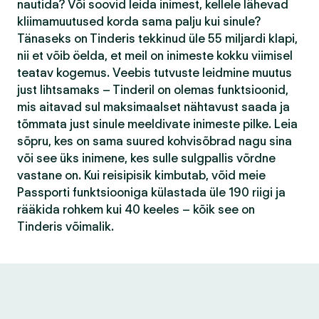
nautida? Või soovid leida inimest, kellele lähevad
kliimamuutused korda sama palju kui sinule?
Tänaseks on Tinderis tekkinud üle 55 miljardi klapi,
nii et võib öelda, et meil on inimeste kokku viimisel
teatav kogemus. Veebis tutvuste leidmine muutus
just lihtsamaks – Tinderil on olemas funktsioonid,
mis aitavad sul maksimaalset nähtavust saada ja
tõmmata just sinule meeldivate inimeste pilke. Leia
sõpru, kes on sama suured kohvisõbrad nagu sina
või see üks inimene, kes sulle sulgpallis võrdne
vastane on. Kui reisipisik kimbutab, võid meie
Passporti funktsiooniga külastada üle 190 riigi ja
rääkida rohkem kui 40 keeles – kõik see on
Tinderis võimalik.