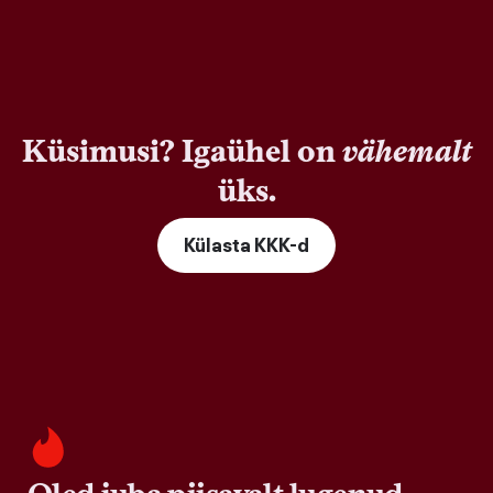
Küsimusi? Igaühel on
vähemalt
üks.
Külasta KKK-d