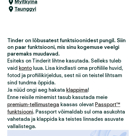
Myitkyina
Taunggyi
Tinder on lõbusatest funktsioonidest pungil. Siin
on paar funktsiooni, mis sinu kogemuse veelgi
paremaks muudavad.
Esiteks on Tinderit lihtne kasutada. Selleks tuleb
vaid
konto
luua. Lisa kindlasti oma profiilile huvid,
fotod ja profiilikirjeldus, sest nii on teistel lihtsam
sind tundma õppida.
Ja nüüd ongi aeg hakata
klappima
!
Enne reisile minemist tasub kasutada meie
premium-tellimustega
kaasas olevat
Passport™
funktsiooni
. Passport võimaldab sul oma asukohta
vahetada ja klappida ka teistes linnades asuvate
vallalistega.