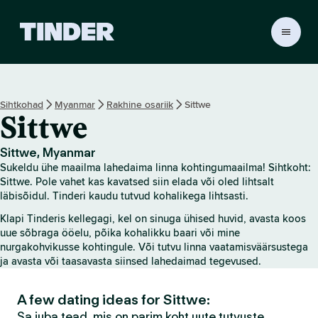
T
i
n
d
e
Sihtkohad
Myanmar
Rakhine osariik
Sittwe
r
Sittwe
i
a
v
Sittwe, Myanmar
a
Sukeldu ühe maailma lahedaima linna kohtingumaailma! Sihtkoht:
l
Sittwe. Pole vahet kas kavatsed siin elada või oled lihtsalt
e
läbisõidul. Tinderi kaudu tutvud kohalikega lihtsasti.
h
Klapi Tinderis kellegagi, kel on sinuga ühised huvid, avasta koos
t
uue sõbraga ööelu, põika kohalikku baari või mine
nurgakohvikusse kohtingule. Või tutvu linna vaatamisväärsustega
ja avasta või taasavasta siinsed lahedaimad tegevused.
A few dating ideas for Sittwe:
Sa juba tead, mis on parim koht uute tutvuste