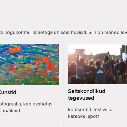
iste kogukonna liikmetega ühiseid huvisid. Siin on mõned l
Seltskondlikud
Kunstid
tegevused
otograafia, keelevahetus,
kontserdid, festivalid,
ino/filmid
karaoke, sport