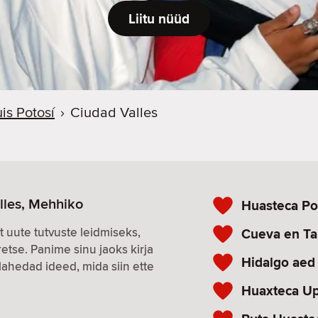
Liitu nüüd
is Potosí
›
Ciudad Valles
lles, Mehhiko
Huasteca Po
t uute tutvuste leidmiseks,
Cueva en Ta
tse. Panime sinu jaoks kirja
Hidalgo aed
lahedad ideed, mida siin ette
Huaxteca Up