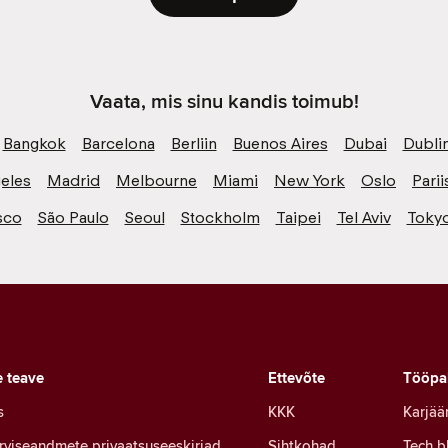
Vaata, mis sinu kandis toimub!
Bangkok
Barcelona
Berliin
Buenos Aires
Dubai
Dubli
eles
Madrid
Melbourne
Miami
New York
Oslo
Parii
sco
São Paulo
Seoul
Stockholm
Taipei
Tel Aviv
Toky
e teave
Ettevõte
Tööpa
s
KKK
Karjää
erviseandmete privaatsuseeskirjad
Sihtkohad
Tech b