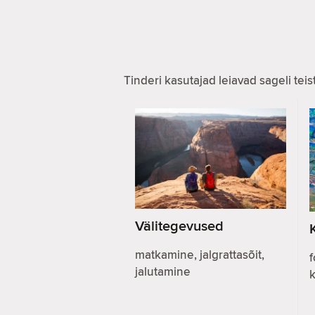
Tinderi kasutajad leiavad sageli te
Välitegevused
matkamine, jalgrattasõit,
f
jalutamine
k