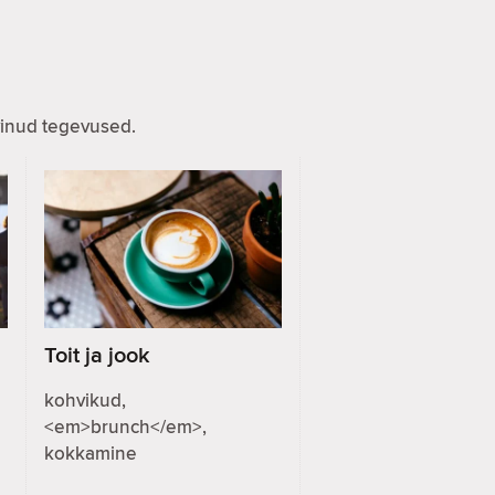
evinud tegevused.
Toit ja jook
kohvikud,
<em>brunch</em>,
kokkamine