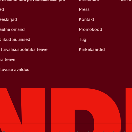
ed
Press
eeskirjad
Kontakt
uaalne omand
Promokood
likud Suunised
Tugi
turvalisuspoliitika teave
Kinkekaardid
a teave
tavuse avaldus