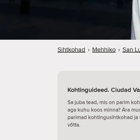
Sihtkohad
›
Mehhiko
›
San Lu
Kohtinguideed. Ciudad Va
Sa juba tead, mis on parim koh
aga kuhu koos minna? Ära mure
parimad kohtingusihtkohad ja 
võtta.