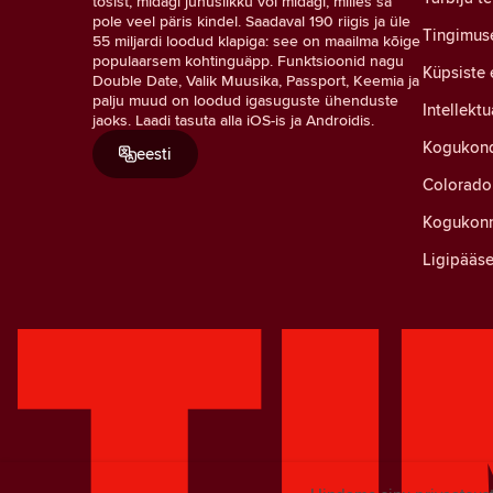
tõsist, midagi juhuslikku või midagi, milles sa
pole veel päris kindel. Saadaval 190 riigis ja üle
Tingimus
55 miljardi loodud klapiga: see on maailma kõige
populaarsem kohtinguäpp. Funktsioonid nagu
Küpsiste 
Double Date, Valik Muusika, Passport, Keemia ja
palju muud on loodud igasuguste ühenduste
Intellekt
jaoks. Laadi tasuta alla iOS-is ja Androidis.
Kogukond
eesti
Colorado 
Kogukonn
Ligipääse