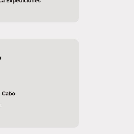
ca Expediciones
n
l Cabo
c