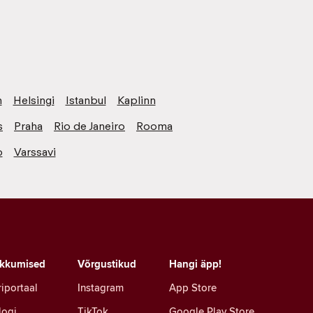
n
Helsingi
Istanbul
Kaplinn
s
Praha
Rio de Janeiro
Rooma
o
Varssavi
kkumised
Võrgustikud
Hangi äpp!
riportaal
Instagram
App Store
logi
TikTok
Google Play Store