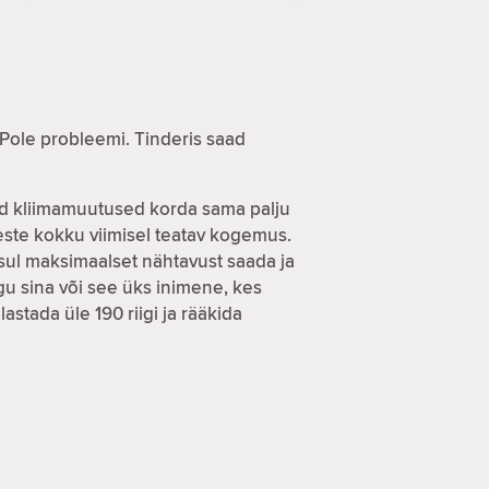
 Pole probleemi. Tinderis saad
evad kliimamuutused korda sama palju
imeste kokku viimisel teatav kogemus.
 sul maksimaalset nähtavust saada ja
u sina või see üks inimene, kes
astada üle 190 riigi ja rääkida