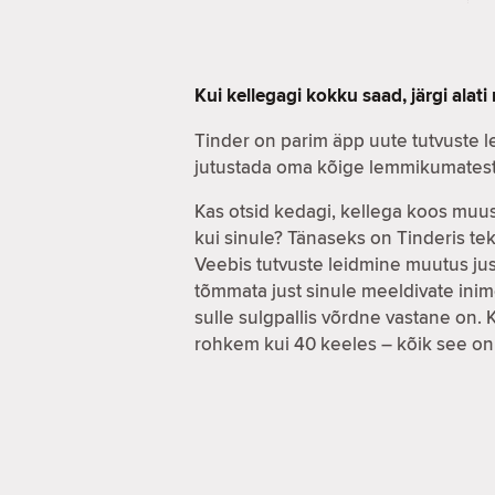
Kui kellegagi kokku saad, järgi alat
Tinder on parim äpp uute tutvuste l
jutustada oma kõige lemmikumatest 
Kas otsid kedagi, kellega koos muus
kui sinule? Tänaseks on Tinderis tek
Veebis tutvuste leidmine muutus jus
tõmmata just sinule meeldivate inim
sulle sulgpallis võrdne vastane on. K
rohkem kui 40 keeles – kõik see on 