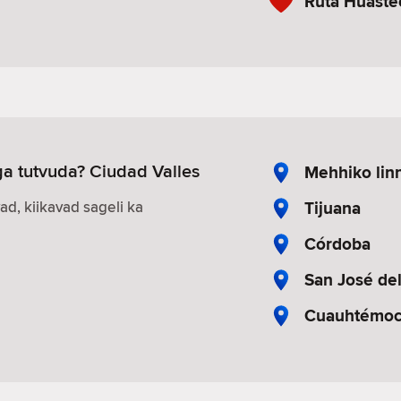
Ruta Huaste
ega tutvuda? Ciudad Valles
Mehhiko lin
Tijuana
vad, kiikavad sageli ka
Córdoba
San José de
Cuauhtémo