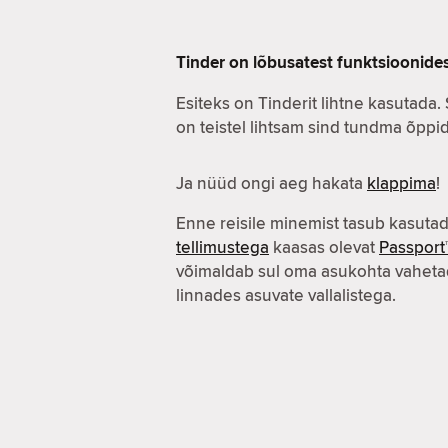
Tinder on lõbusatest funktsioonide
Esiteks on Tinderit lihtne kasutada.
on teistel lihtsam sind tundma õppid
Ja nüüd ongi aeg hakata
klappima
!
Enne reisile minemist tasub kasuta
tellimustega
kaasas olevat
Passport
võimaldab sul oma asukohta vahetad
linnades asuvate vallalistega.