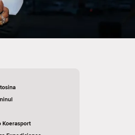
tosina
ninul
 Koerasport