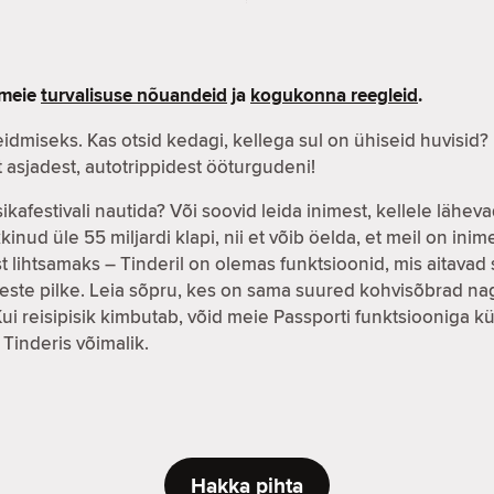
i meie
turvalisuse nõuandeid
ja
kogukonna reegleid
.
eidmiseks. Kas otsid kedagi, kellega sul on ühiseid huvisid?
asjadest, autotrippidest ööturgudeni!
ikafestivali nautida? Või soovid leida inimest, kellele läh
kinud üle 55 miljardi klapi, nii et võib öelda, et meil on in
t lihtsamaks – Tinderil on olemas funktsioonid, mis aitavad
este pilke. Leia sõpru, kes on sama suured kohvisõbrad nag
ui reisipisik kimbutab, võid meie Passporti funktsiooniga kül
Tinderis võimalik.
Hakka pihta