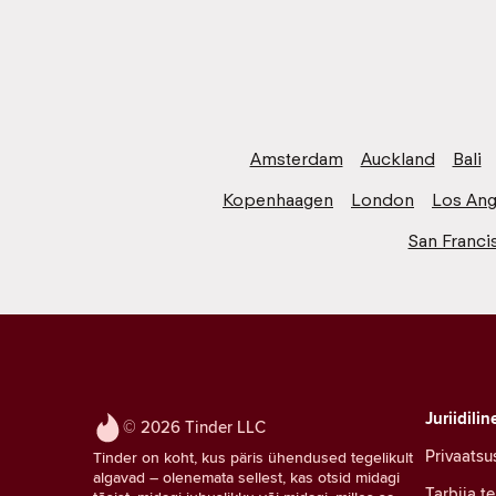
Amsterdam
Auckland
Bali
Kopenhaagen
London
Los Ang
San Franci
Juriidilin
© 2026 Tinder LLC
Privaatsu
Tinder on koht, kus päris ühendused tegelikult
algavad – olenemata sellest, kas otsid midagi
Tarbija t