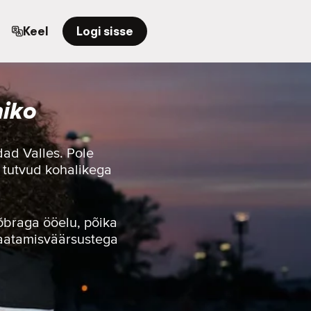
Keel
Logi sisse
hiko
ad Valles. Pole
u tutvud kohalikega
sõbraga ööelu, põika
vaatamisväärsustega