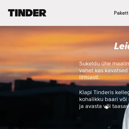
T
Pakett
i
n
d
e
Lei
r
i
a
v
Sukeldu ühe maailm
a
vahet kas kavatsed s
l
lihtsasti.
e
h
t
Klapi Tinderis kell
kohalikku baari või
ja avasta või taasa