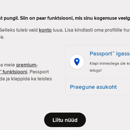
st pungil. Siin on paar funktsiooni, mis sinu kogemuse vee
 Selleks tuleb vaid
konto
luua. Lisa kindlasti oma profiilile huvi
a.
Passport™ igass
Klapi inimestega üle k
da meie
premium-
letsgo!
™ funktsiooni
. Passport
a ja klappida ka teistes
Praegune asukoht
Liitu nüüd