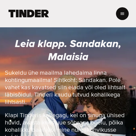
T
i
n
d
e
Leia klapp. Sandakan,
r
i
Malaisia
a
v
a
Sukeldu ühe maailma lahedaima linna
l
kohtingumaailma! Sihtkoht: Sandakan. Pole
e
vahet kas kavatsed siin elada või oled lihtsalt
h
läbisõidul. Tinderi kaudu tutvud kohalikega
t
lihtsasti.
Klapi Tinderis kellegagi, kel on sinuga ühised
huvid, avasta koos uue sõbraga ööelu, põika
kohalikku baari või mine nurgakohvikusse