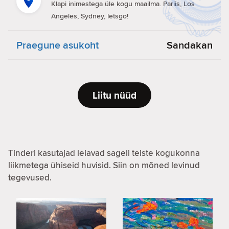
Klapi inimestega üle kogu maailma. Pariis, Los
Angeles, Sydney, letsgo!
Praegune asukoht
Sandakan
Liitu nüüd
Tinderi kasutajad leiavad sageli teiste kogukonna
liikmetega ühiseid huvisid. Siin on mõned levinud
tegevused.