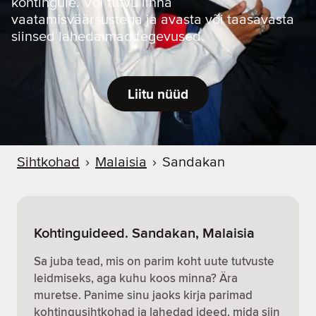
kohtingule. Või tutvu linna
vaatamisväärsustega ja avasta või taasavasta
siinsed lahedaimad tegevused.
Liitu nüüd
Sihtkohad
›
Malaisia
›
Sandakan
Kohtinguideed. Sandakan, Malaisia
Sa juba tead, mis on parim koht uute tutvuste
leidmiseks, aga kuhu koos minna? Ära
muretse. Panime sinu jaoks kirja parimad
kohtingusihtkohad ja lahedad ideed, mida siin