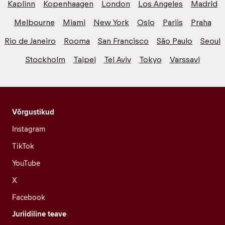
Kaplinn
Kopenhaagen
London
Los Angeles
Madrid
Melbourne
Miami
New York
Oslo
Pariis
Praha
Rio de Janeiro
Rooma
San Francisco
São Paulo
Seoul
Stockholm
Taipei
Tel Aviv
Tokyo
Varssavi
Võrgustikud
Instagram
TikTok
YouTube
X
Facebook
Juriidiline teave