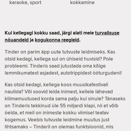
karaoke, sport
kokkamine
Kui kellegagi kokku saad, järgi alati meie
turvalisuse
nõuandeid
ja
kogukonna reegleid
.
Tinder on parim äpp uute tutvuste leidmiseks. Kas
otsid kedagi, kellega sul on ühiseid huvisid? Pole
probleemi. Tinderis saad jutustada oma kõige
lemmikumatest asjadest, autotrippidest ööturgudeni!
Kas otsid kedagi, kellega koos muusikafestivali
nautida? Või soovid leida inimest, kellele lähevad
kliimamuutused korda sama palju kui sinule? Tänaseks
on Tinderis tekkinud üle 55 miljardi klapi, nii et võib
öelda, et meil on inimeste kokku viimisel teatav
kogemus. Veebis tutvuste leidmine muutus just
lihtsamaks – Tinderil on olemas funktsioonid, mis