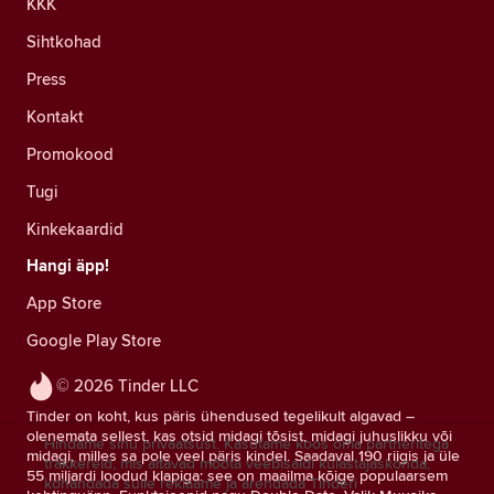
KKK
Sihtkohad
Press
Kontakt
Promokood
Tugi
Kinkekaardid
Hangi äpp!
App Store
Google Play Store
© 2026 Tinder LLC
Tinder on koht, kus päris ühendused tegelikult algavad –
olenemata sellest, kas otsid midagi tõsist, midagi juhuslikku või
Hindame sinu privaatsust. Kasutame koos oma partneritega
midagi, milles sa pole veel päris kindel. Saadaval 190 riigis ja üle
träkkereid, mis aitavad mõõta veebisaidi külastajaskonda,
55 miljardi loodud klapiga: see on maailma kõige populaarsem
kohandada sulle reklaame ja arendada Tinderi