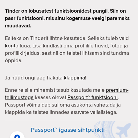
Tinder on lõbusatest funktsioonidest pungil. Siin on
paar funktsiooni, mis sinu kogemuse veelgi paremaks
muudavad.
Esiteks on Tinderit lihtne kasutada. Selleks tuleb vaid
konto
luua. Lisa kindlasti oma profiilile huvid, fotod ja
profiilikirjeldus, sest nii on teistel lihtsam sind tundma
õppida.
Ja nüüd ongi aeg hakata
klappima
!
Enne reisile minemist tasub kasutada meie
premium-
tellimustega
kaasas olevat
Passport™ funktsiooni
.
Passport võimaldab sul oma asukohta vahetada ja
klappida ka teistes linnades asuvate vallalistega.
Passport™ igasse sihtpunkti