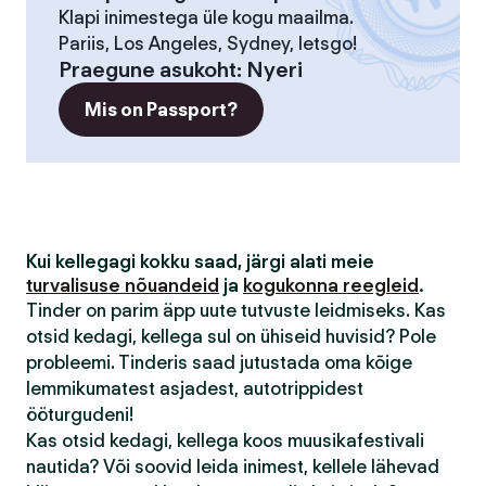
Klapi inimestega üle kogu maailma.
Pariis, Los Angeles, Sydney, letsgo!
Praegune asukoht
:
Nyeri
Mis on Passport?
Kui kellegagi kokku saad, järgi alati meie
turvalisuse nõuandeid
ja
kogukonna reegleid
.
Tinder on parim äpp uute tutvuste leidmiseks. Kas
otsid kedagi, kellega sul on ühiseid huvisid? Pole
probleemi. Tinderis saad jutustada oma kõige
lemmikumatest asjadest, autotrippidest
ööturgudeni!
Kas otsid kedagi, kellega koos muusikafestivali
nautida? Või soovid leida inimest, kellele lähevad