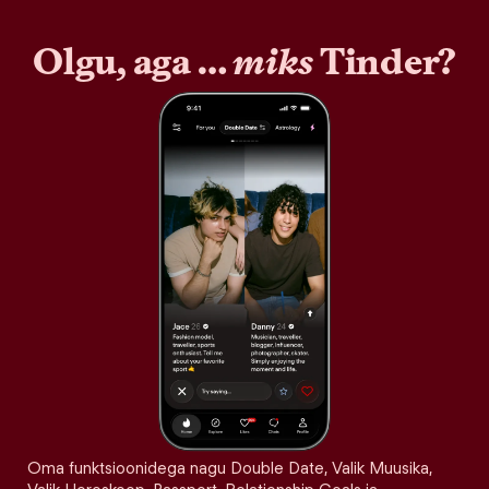
Olgu, aga …
miks
Tinder?
Oma funktsioonidega nagu Double Date, Valik Muusika,