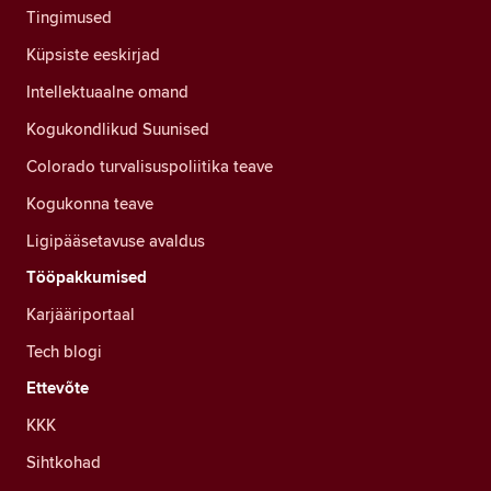
Tingimused
Küpsiste eeskirjad
Intellektuaalne omand
Kogukondlikud Suunised
Colorado turvalisuspoliitika teave
Kogukonna teave
Ligipääsetavuse avaldus
Tööpakkumised
Karjääriportaal
Tech blogi
Ettevõte
KKK
Sihtkohad