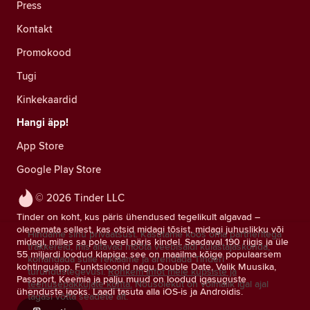
Press
Kontakt
Promokood
Tugi
Kinkekaardid
Hangi äpp!
App Store
Google Play Store
© 2026 Tinder LLC
Tinder on koht, kus päris ühendused tegelikult algavad –
olenemata sellest, kas otsid midagi tõsist, midagi juhuslikku või
Hindame sinu privaatsust. Kasutame koos oma partneritega
midagi, milles sa pole veel päris kindel. Saadaval 190 riigis ja üle
träkkereid, mis aitavad mõõta veebisaidi külastajaskonda,
55 miljardi loodud klapiga: see on maailma kõige populaarsem
kohandada sulle reklaame ja arendada Tinderi
kohtinguäpp. Funktsioonid nagu Double Date, Valik Muusika,
turundustegevusi.
Rohkem infot meie küpsiste ja
Passport, Keemia ja palju muud on loodud igasuguste
teenusepakkujate kohta.
Nõusolekut on võimalik igal ajal
ühenduste jaoks. Laadi tasuta alla iOS-is ja Androidis.
tagasi võtta seadete alt.