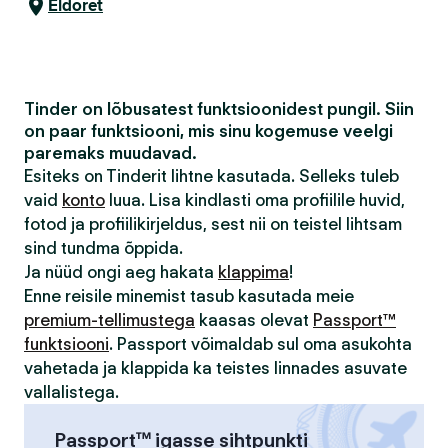
Eldoret
Tinder on lõbusatest funktsioonidest pungil. Siin
on paar funktsiooni, mis sinu kogemuse veelgi
paremaks muudavad.
Esiteks on Tinderit lihtne kasutada. Selleks tuleb
vaid
konto
luua. Lisa kindlasti oma profiilile huvid,
fotod ja profiilikirjeldus, sest nii on teistel lihtsam
sind tundma õppida.
Ja nüüd ongi aeg hakata
klappima
!
Enne reisile minemist tasub kasutada meie
premium-tellimustega
kaasas olevat
Passport™
funktsiooni
. Passport võimaldab sul oma asukohta
vahetada ja klappida ka teistes linnades asuvate
vallalistega.
Passport™ igasse sihtpunkti