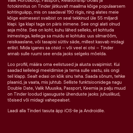
Valik Horoskoop, Passport, Relationship Goals ja
fotokinnitus on Tinder jätkuvalt maailma kõige populaarsem
kohtinguäpp, mis on saadaval 190 riigis, ning alates meie
kõige esimesest svaibist on seal tekkinud üle 55 miljardi
klapi. Iga klapi taga on päris inimene. See ongi alati olnud
asja mõte. See on koht, kuhu lähed selleks, et kohtuda
inimestega, kellega sa muidu ei kohtuks: uus silmarõõm,
reisikaaslane, või tasapisi süttiv säde, millest kasvab midagi
erilist. Mida iganes sa otsid – või veel ei otsi – Tinder
annab sulle ruumi see enda jaoks selgeks mõelda.
Loo profiil, määra oma eelistused ja alusta svaipimist. Kui
saadad kellelegi meeldimise ja tema sulle vastu, siis ongi
teil klapp. Sealt edasi on kõik sinu teha. Saada sõnum, tehke
plaanid, ja vaata, mis juhtub. Selliste funktsioonidega nagu
Double Date, Valik Muusika, Passport, Keemia ja palju muud
on Tinder loodud igasuguste ühenduste jaoks: juhuslikud,
tõsised või midagi vahepealset.
Laadi alla Tinderi tasuta äpp iOS-ile ja Androidile.