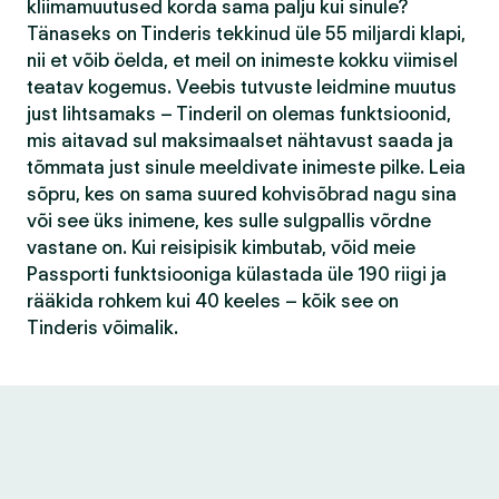
kliimamuutused korda sama palju kui sinule?
Tänaseks on Tinderis tekkinud üle 55 miljardi klapi,
nii et võib öelda, et meil on inimeste kokku viimisel
teatav kogemus. Veebis tutvuste leidmine muutus
just lihtsamaks – Tinderil on olemas funktsioonid,
mis aitavad sul maksimaalset nähtavust saada ja
tõmmata just sinule meeldivate inimeste pilke. Leia
sõpru, kes on sama suured kohvisõbrad nagu sina
või see üks inimene, kes sulle sulgpallis võrdne
vastane on. Kui reisipisik kimbutab, võid meie
Passporti funktsiooniga külastada üle 190 riigi ja
rääkida rohkem kui 40 keeles – kõik see on
Tinderis võimalik.