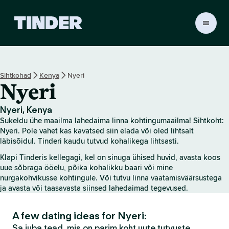
T
i
n
d
e
Sihtkohad
Kenya
Nyeri
r
Nyeri
i
a
v
Nyeri, Kenya
a
Sukeldu ühe maailma lahedaima linna kohtingumaailma! Sihtkoht:
l
Nyeri. Pole vahet kas kavatsed siin elada või oled lihtsalt
e
läbisõidul. Tinderi kaudu tutvud kohalikega lihtsasti.
h
Klapi Tinderis kellegagi, kel on sinuga ühised huvid, avasta koos
t
uue sõbraga ööelu, põika kohalikku baari või mine
nurgakohvikusse kohtingule. Või tutvu linna vaatamisväärsustega
ja avasta või taasavasta siinsed lahedaimad tegevused.
A few dating ideas for Nyeri:
Sa juba tead, mis on parim koht uute tutvuste