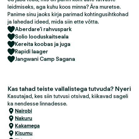
leidmiseks, aga kuhu koos minna? Ära muretse.
Panime sinu jaoks kirja parimad kohtingusihtkohad
ja lahedad ideed, mida siin ette võtta.
Aberdare'i rahvuspark
Solio looduskaitseala
Kereita koobas ja juga
Rapidi laager
Jangwani Camp Sagana
Kas tahad teiste vallalistega tutvuda? Nyeri
Kasutajad, kes siin tutvusi otsivad, kiikavad sageli
ka nendesse linnadesse.
Nairobi
Nakuru
Kakamega
Kisumu