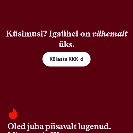
Küsimusi? Igaühel on
vähemalt
üks.
Külasta KKK-d
Oled juba piisavalt lugenud.