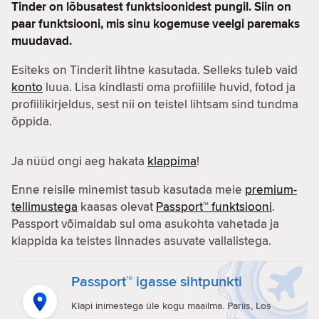
Tinder on lõbusatest funktsioonidest pungil. Siin on
paar funktsiooni, mis sinu kogemuse veelgi paremaks
muudavad.
Esiteks on Tinderit lihtne kasutada. Selleks tuleb vaid
konto
luua. Lisa kindlasti oma profiilile huvid, fotod ja
profiilikirjeldus, sest nii on teistel lihtsam sind tundma
õppida.
Ja nüüd ongi aeg hakata
klappima
!
Enne reisile minemist tasub kasutada meie
premium-
tellimustega
kaasas olevat
Passport™ funktsiooni
.
Passport võimaldab sul oma asukohta vahetada ja
klappida ka teistes linnades asuvate vallalistega.
Passport™ igasse sihtpunkti
Klapi inimestega üle kogu maailma. Pariis, Los