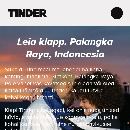
T
i
n
d
e
Leia klapp. Palangka
r
i
Raya, Indoneesia
a
v
a
Sukeldu ühe maailma lahedaima linna
l
kohtingumaailma! Sihtkoht: Palangka Raya.
e
Pole vahet kas kavatsed siin elada või oled
h
lihtsalt läbisõidul. Tinderi kaudu tutvud
t
kohalikega lihtsasti.
Klapi Tinderis kellegagi, kel on sinuga ühised
huvid, avasta koos uue sõbraga ööelu, põika
kohalikku baari või mine nurgakohvikusse