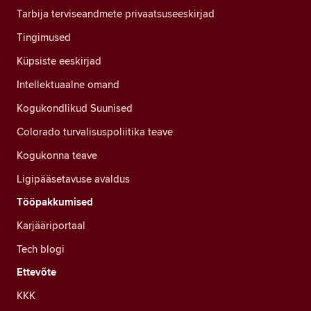
Tarbija terviseandmete privaatsuseeskirjad
Tingimused
Küpsiste eeskirjad
Intellektuaalne omand
Kogukondlikud Suunised
Colorado turvalisuspoliitika teave
Kogukonna teave
Ligipääsetavuse avaldus
Tööpakkumised
Karjääriportaal
Tech blogi
Ettevõte
KKK