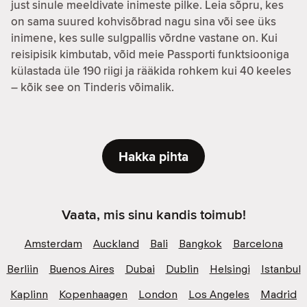
just sinule meeldivate inimeste pilke. Leia sõpru, kes
on sama suured kohvisõbrad nagu sina või see üks
inimene, kes sulle sulgpallis võrdne vastane on. Kui
reisipisik kimbutab, võid meie Passporti funktsiooniga
külastada üle 190 riigi ja rääkida rohkem kui 40 keeles
– kõik see on Tinderis võimalik.
Hakka pihta
Vaata, mis sinu kandis toimub!
Amsterdam
Auckland
Bali
Bangkok
Barcelona
Berliin
Buenos Aires
Dubai
Dublin
Helsingi
Istanbul
Kaplinn
Kopenhaagen
London
Los Angeles
Madrid