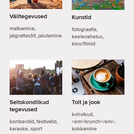
Välitegevused
Kunstid
matkamine,
fotograafia,
jalgrattasõit, jalutamine
keelevahetus,
kino/filmid
Seltskondlikud
Toit ja jook
tegevused
kohvikud,
kontserdid, festivalid,
<em>brunch</em>,
karaoke, sport
kokkamine