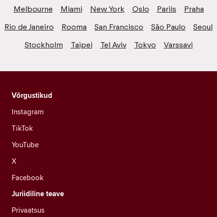
Melbourne
Miami
New York
Oslo
Pariis
Praha
Rio de Janeiro
Rooma
San Francisco
São Paulo
Seoul
Stockholm
Taipei
Tel Aviv
Tokyo
Varssavi
Võrgustikud
Instagram
TikTok
YouTube
X
Facebook
Juriidiline teave
Privaatsus