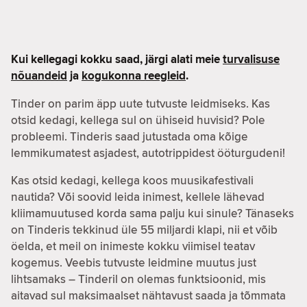
Kui kellegagi kokku saad, järgi alati meie
turvalisuse
nõuandeid
ja
kogukonna reegleid
.
Tinder on parim äpp uute tutvuste leidmiseks. Kas
otsid kedagi, kellega sul on ühiseid huvisid? Pole
probleemi. Tinderis saad jutustada oma kõige
lemmikumatest asjadest, autotrippidest ööturgudeni!
Kas otsid kedagi, kellega koos muusikafestivali
nautida? Või soovid leida inimest, kellele lähevad
kliimamuutused korda sama palju kui sinule? Tänaseks
on Tinderis tekkinud üle 55 miljardi klapi, nii et võib
öelda, et meil on inimeste kokku viimisel teatav
kogemus. Veebis tutvuste leidmine muutus just
lihtsamaks – Tinderil on olemas funktsioonid, mis
aitavad sul maksimaalset nähtavust saada ja tõmmata