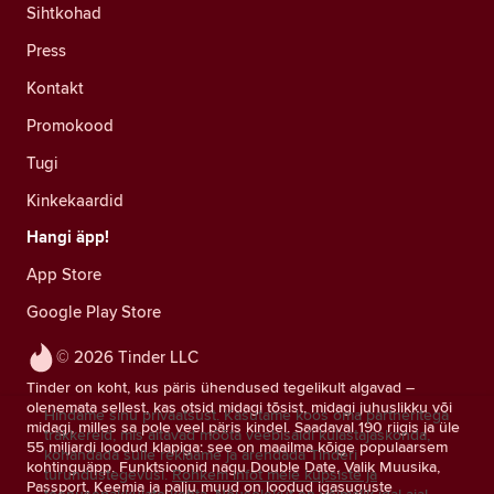
Sihtkohad
Press
Kontakt
Promokood
Tugi
Kinkekaardid
Hangi äpp!
App Store
Google Play Store
© 2026 Tinder LLC
Tinder on koht, kus päris ühendused tegelikult algavad –
olenemata sellest, kas otsid midagi tõsist, midagi juhuslikku või
Hindame sinu privaatsust. Kasutame koos oma partneritega
midagi, milles sa pole veel päris kindel. Saadaval 190 riigis ja üle
träkkereid, mis aitavad mõõta veebisaidi külastajaskonda,
55 miljardi loodud klapiga: see on maailma kõige populaarsem
kohandada sulle reklaame ja arendada Tinderi
kohtinguäpp. Funktsioonid nagu Double Date, Valik Muusika,
turundustegevusi.
Rohkem infot meie küpsiste ja
Passport, Keemia ja palju muud on loodud igasuguste