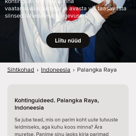
kohtingule. Või tutvu linna
vaatamisväärsustega ja avasta või taasavasta
siinsed lahedaimad tegevused.
Liitu nüüd
Sihtkohad
›
Indoneesia
›
Palangka Raya
Kohtinguideed. Palangka Raya,
Indoneesia
Sa juba tead, mis on parim koht uute tutvuste
leidmiseks, aga kuhu koos minna? Ära
muretse. Panime sinu jaoks kirja parimad