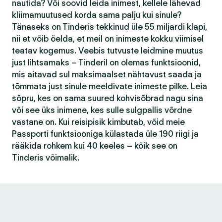
nautida? Või soovid leida inimest, kellele lähevad
kliimamuutused korda sama palju kui sinule?
Tänaseks on Tinderis tekkinud üle 55 miljardi klapi,
nii et võib öelda, et meil on inimeste kokku viimisel
teatav kogemus. Veebis tutvuste leidmine muutus
just lihtsamaks – Tinderil on olemas funktsioonid,
mis aitavad sul maksimaalset nähtavust saada ja
tõmmata just sinule meeldivate inimeste pilke. Leia
sõpru, kes on sama suured kohvisõbrad nagu sina
või see üks inimene, kes sulle sulgpallis võrdne
vastane on. Kui reisipisik kimbutab, võid meie
Passporti funktsiooniga külastada üle 190 riigi ja
rääkida rohkem kui 40 keeles – kõik see on
Tinderis võimalik.