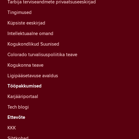
Tarbija terviseandmete privaatsuseeskirjad
Tingimused
Küpsiste eeskirjad
Intellektuaalne omand
Kogukondlikud Suunised
Colorado turvalisuspoliitika teave
Kogukonna teave
Ligipääsetavuse avaldus
Tööpakkumised
Karjääriportaal
Tech blogi
Ettevõte
KKK
Sihtkohad