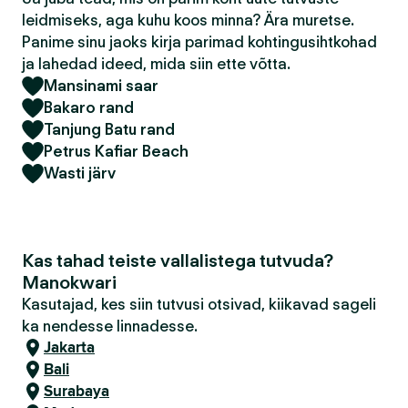
leidmiseks, aga kuhu koos minna? Ära muretse.
Panime sinu jaoks kirja parimad kohtingusihtkohad
ja lahedad ideed, mida siin ette võtta.
Mansinami saar
Bakaro rand
Tanjung Batu rand
Petrus Kafiar Beach
Wasti järv
Kas tahad teiste vallalistega tutvuda?
Manokwari
Kasutajad, kes siin tutvusi otsivad, kiikavad sageli
ka nendesse linnadesse.
Jakarta
Bali
Surabaya