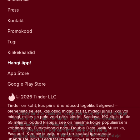
Press
Kontakt
Promokood
Tugi
Kinkekaardid
Hangi äpp!
App Store
Google Play Store
© 2026 Tinder LLC
Tinder on koht, kus päris ühendused tegelikult algavad –
olenemata sellest, kas otsid midagi tõsist, midagi juhuslikku või
Hindame sinu privaatsust. Kasutame koos oma partneritega
midagi, milles sa pole veel päris kindel. Saadaval 190 riigis ja üle
träkkereid, mis aitavad mõõta veebisaidi külastajaskonda,
55 miljardi loodud klapiga: see on maailma kõige populaarsem
kohandada sulle reklaame ja arendada Tinderi
kohtinguäpp. Funktsioonid nagu Double Date, Valik Muusika,
turundustegevusi.
Rohkem infot meie küpsiste ja
Passport, Keemia ja palju muud on loodud igasuguste
teenusepakkujate kohta.
Nõusolekut on võimalik igal ajal
ühenduste jaoks. Laadi tasuta alla iOS-is ja Androidis.