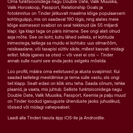
Oma funktsioonidega nagu Double Date, Valik Muusika,
Valik Horoskoop, Passport, Relationship Goals ja
fotokinnitus on Tinder jätkuvalt maailma kõige populaarsem
kohtinguäpp, mis on saadaval 190 riigis, ning alates meie
kõige esimesest svaibist on seal tekkinud üle 55 miljardi
klapi. Iga klapi taga on päris inimene. See ongi alati olnud
asja mõte. See on koht, kuhu lähed selleks, et kohtuda
inimestega, kellega sa muidu ei kohtuks: uus silmarõõm,
reisikaaslane, või tasapisi süttiv säde, millest kasvab midagi
erilist. Mida iganes sa otsid – või veel ei otsi – Tinder
annab sulle ruumi see enda jaoks selgeks mõelda.
Loo profiil, määra oma eelistused ja alusta svaipimist. Kui
saadad kellelegi meeldimise ja tema sulle vastu, siis ongi
teil klapp. Sealt edasi on kõik sinu teha. Saada sõnum, tehke
plaanid, ja vaata, mis juhtub. Selliste funktsioonidega nagu
Double Date, Valik Muusika, Passport, Keemia ja palju muud
on Tinder loodud igasuguste ühenduste jaoks: juhuslikud,
tõsised või midagi vahepealset.
Laadi alla Tinderi tasuta äpp iOS-ile ja Androidile.