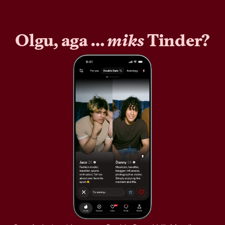
Olgu, aga …
miks
Tinder?