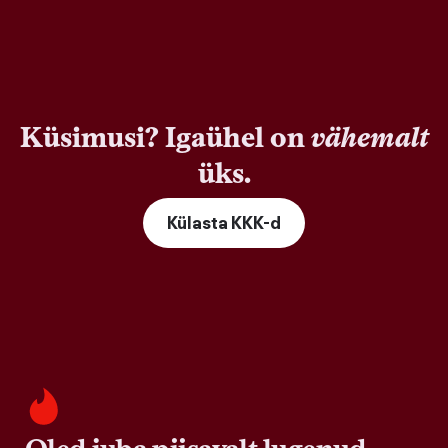
Küsimusi? Igaühel on
vähemalt
üks.
Külasta KKK-d