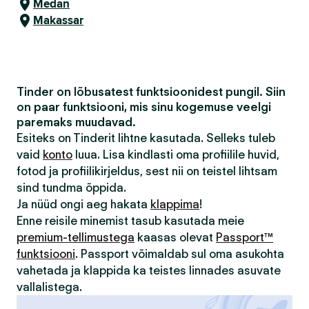
Medan
Makassar
Tinder on lõbusatest funktsioonidest pungil. Siin
on paar funktsiooni, mis sinu kogemuse veelgi
paremaks muudavad.
Esiteks on Tinderit lihtne kasutada. Selleks tuleb
vaid
konto
luua. Lisa kindlasti oma profiilile huvid,
fotod ja profiilikirjeldus, sest nii on teistel lihtsam
sind tundma õppida.
Ja nüüd ongi aeg hakata
klappima
!
Enne reisile minemist tasub kasutada meie
premium-tellimustega
kaasas olevat
Passport™
funktsiooni
. Passport võimaldab sul oma asukohta
vahetada ja klappida ka teistes linnades asuvate
vallalistega.