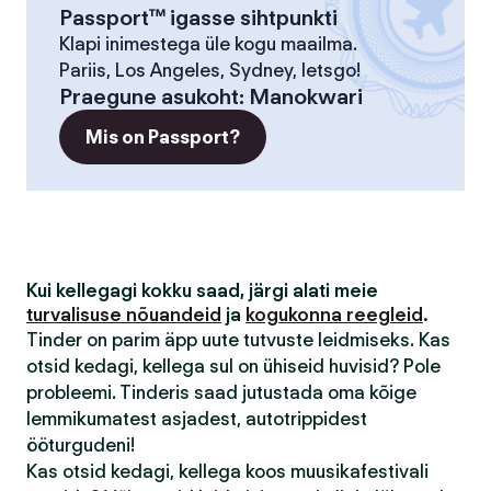
Passport™ igasse sihtpunkti
Klapi inimestega üle kogu maailma.
Pariis, Los Angeles, Sydney, letsgo!
Praegune asukoht
:
Manokwari
Mis on Passport?
Kui kellegagi kokku saad, järgi alati meie
turvalisuse nõuandeid
ja
kogukonna reegleid
.
Tinder on parim äpp uute tutvuste leidmiseks. Kas
otsid kedagi, kellega sul on ühiseid huvisid? Pole
probleemi. Tinderis saad jutustada oma kõige
lemmikumatest asjadest, autotrippidest
ööturgudeni!
Kas otsid kedagi, kellega koos muusikafestivali