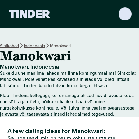
T
i
n
d
e
Sihtkohad
Indoneesia
Manokwari
r
Manokwari
i
a
v
Manokwari, Indoneesia
a
Sukeldu ühe maailma lahedaima linna kohtingumaailma! Sihtkoht:
l
Manokwari. Pole vahet kas kavatsed siin elada või oled lihtsalt
e
läbisõidul. Tinderi kaudu tutvud kohalikega lihtsasti.
h
Klapi Tinderis kellegagi, kel on sinuga ühised huvid, avasta koos
t
uue sõbraga ööelu, põika kohalikku baari või mine
nurgakohvikusse kohtingule. Või tutvu linna vaatamisväärsustega
ja avasta või taasavasta siinsed lahedaimad tegevused.
A few dating ideas for Manokwari:
Sa juba tead, mis on parim koht uute tutvuste