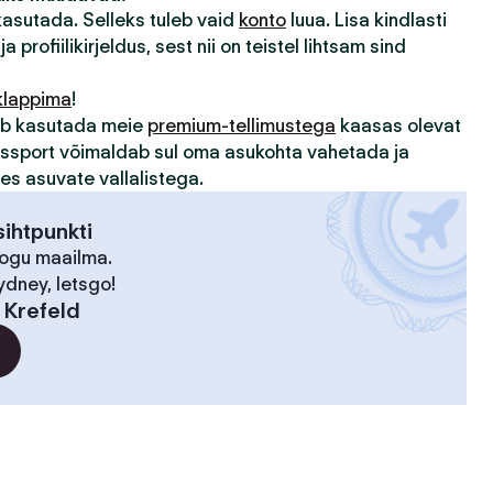
 kasutada. Selleks tuleb vaid
konto
luua. Lisa kindlasti
ja profiilikirjeldus, sest nii on teistel lihtsam sind
klappima
!
sub kasutada meie
premium-tellimustega
kaasas olevat
assport võimaldab sul oma asukohta vahetada ja
des asuvate vallalistega.
ihtpunkti
kogu maailma.
ydney, letsgo!
:
Krefeld