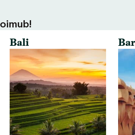
toimub!
Bali
Bar