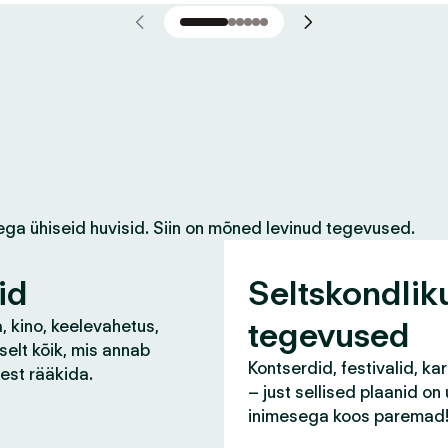
ega ühiseid huvisid. Siin on mõned levinud tegevused.
id
Seltskondlik
tegevused
, kino, keelevahetus,
selt kõik, mis annab
Kontserdid, festivalid, ka
lest rääkida.
– just sellised plaanid on
inimesega koos paremad