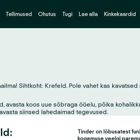
Tellimused
Ohutus
Tugi
Lae alla
Kinkekaardid
a! Sihtkoht: Krefeld. Pole vahet kas kavatsed siin
vid, avasta koos uue sõbraga ööelu, põika kohalikk
asavasta siinsed lahedaimad tegevused.
ld:
Tinder on lõbusatest funk
kogemuse veelgi parem