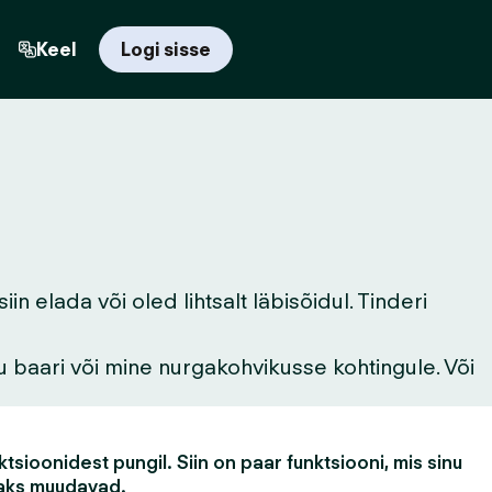
Keel
Logi sisse
 elada või oled lihtsalt läbisõidul. Tinderi
u baari või mine nurgakohvikusse kohtingule. Või
tsioonidest pungil. Siin on paar funktsiooni, mis sinu
aks muudavad.