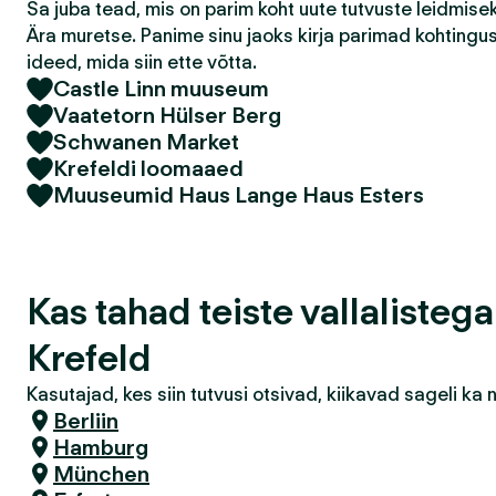
Sa juba tead, mis on parim koht uute tutvuste leidmis
Ära muretse. Panime sinu jaoks kirja parimad kohtingu
ideed, mida siin ette võtta.
Castle Linn muuseum
Vaatetorn Hülser Berg
Schwanen Market
Krefeldi loomaaed
Muuseumid Haus Lange Haus Esters
Kas tahad teiste vallalisteg
Krefeld
Kasutajad, kes siin tutvusi otsivad, kiikavad sageli k
Berliin
Hamburg
München