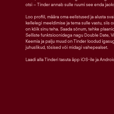
otsi – Tinder annab sulle ruumi see enda jao
Loo profiil, määra oma eelistused ja alusta sva
kellelegi meeldimise ja tema sulle vastu, siis o
on kõik sinu teha. Saada sõnum, tehke plaanid,
Selliste funktsioonidega nagu Double Date, Va
Keemia ja palju muud on Tinder loodud igasu
juhuslikud, tõsised või midagi vahepealset.
Laadi alla Tinderi tasuta äpp iOS-ile ja Android