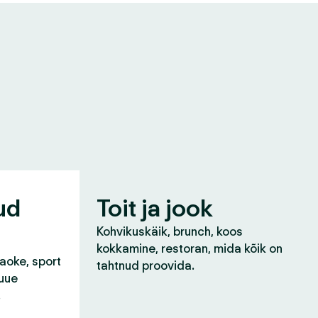
ud
Toit ja jook
Kohvikuskäik, brunch, koos
kokkamine, restoran, mida kõik on
raoke, sport
tahtnud proovida.
 uue
!