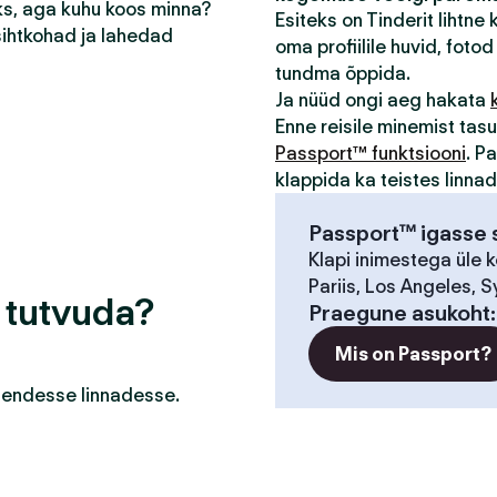
eks, aga kuhu koos minna?
Esiteks on Tinderit lihtne
sihtkohad ja lahedad
oma profiilile huvid, fotod 
tundma õppida.
Ja nüüd ongi aeg hakata
Enne reisile minemist ta
Passport™ funktsiooni
. P
klappida ka teistes linna
Passport™ igasse s
Klapi inimestega üle 
Pariis, Los Angeles, S
a tutvuda?
Praegune asukoht
Mis on Passport?
a nendesse linnadesse.