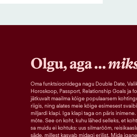
Olgu, aga …
mik
Oma funktsioonidega nagu Double Date, Valik
Horoskoop, Passport, Relationship Goals ja fo
jätkuvalt maailma kõige populaarsem kohting
riigis, ning alates meie kõige esimesest svaib
miljardi klapi. Iga klapi taga on päris inimene.
mõte. See on koht, kuhu lähed selleks, et koh
sa muidu ei kohtuks: uus silmarõõm, reisikaasla
säde, millest kasvab midagi erilist. Mida igane