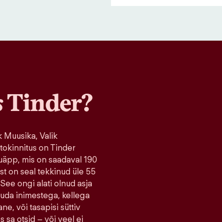
s
Tinder?
 Muusika, Valik
tokinnitus on Tinder
uäpp, mis on saadaval 190
ist on seal tekkinud üle 55
 See ongi alati olnud asja
tuda inimestega, kellega
ne, või tasapisi süttiv
s sa otsid – või veel ei