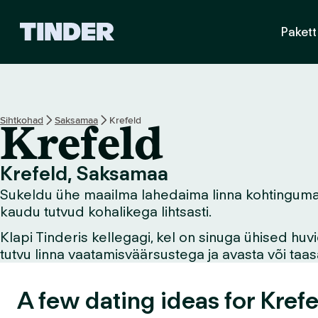
T
Pakett
i
n
d
e
r
i
Sihtkohad
Saksamaa
Krefeld
Krefeld
a
v
a
Krefeld, Saksamaa
l
Sukeldu ühe maailma lahedaima linna kohtingumaailm
e
h
kaudu tutvud kohalikega lihtsasti.
t
Klapi Tinderis kellegagi, kel on sinuga ühised hu
tutvu linna vaatamisväärsustega ja avasta või ta
A few dating ideas for Krefe