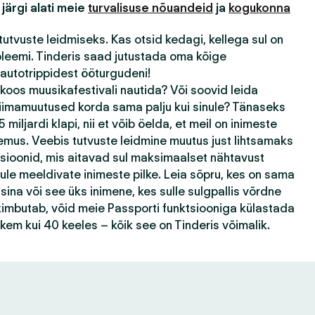
 järgi alati meie
turvalisuse nõuandeid
ja
kogukonna
tutvuste leidmiseks. Kas otsid kedagi, kellega sul on
bleemi. Tinderis saad jutustada oma kõige
autotrippidest ööturgudeni!
 koos muusikafestivali nautida? Või soovid leida
kliimamuutused korda sama palju kui sinule? Tänaseks
 miljardi klapi, nii et võib öelda, et meil on inimeste
emus. Veebis tutvuste leidmine muutus just lihtsamaks
tsioonid, mis aitavad sul maksimaalset nähtavust
ule meeldivate inimeste pilke. Leia sõpru, kes on sama
ina või see üks inimene, kes sulle sulgpallis võrdne
k kimbutab, võid meie Passporti funktsiooniga külastada
ohkem kui 40 keeles – kõik see on Tinderis võimalik.