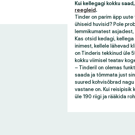
Kui kellegagi kokku saad,
reegleid
.
Tinder on parim äpp uute 
ühiseid huvisid? Pole pro
lemmikumatest asjadest, 
Kas otsid kedagi, kellega
inimest, kellele lähevad 
on Tinderis tekkinud üle 55
kokku viimisel teatav kog
– Tinderil on olemas funk
saada ja tõmmata just sin
suured kohvisõbrad nagu s
vastane on. Kui reisipisi
üle 190 riigi ja rääkida r