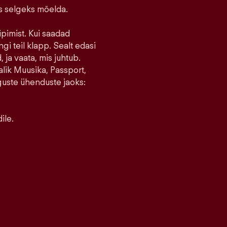
ks selgeks mõelda.
ipimist. Kui saadad
ngi teil klapp. Sealt edasi
 ja vaata, mis juhtub.
lik Muusika, Passport,
guste ühenduste jaoks:
ile.