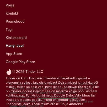
Press
Kontakt
Promokood
Tugi
Kinkekaardid
Hangi äpp!
App Store
Google Play Store
© 2026 Tinder LLC
Tinder on koht, kus päris ühendused tegelikult algavad –
olenemata sellest, kas otsid midagi tõsist, midagi juhuslikku või
Hindame sinu privaatsust. Kasutame koos oma partneritega
midagi, milles sa pole veel päris kindel. Saadaval 190 riigis ja üle
träkkereid, mis aitavad mõõta veebisaidi külastajaskonda,
55 miljardi loodud klapiga: see on maailma kõige populaarsem
kohandada sulle reklaame ja arendada Tinderi
kohtinguäpp. Funktsioonid nagu Double Date, Valik Muusika,
turundustegevusi.
Rohkem infot meie küpsiste ja
Passport, Keemia ja palju muud on loodud igasuguste
teenusepakkujate kohta.
Nõusolekut on võimalik igal ajal
ühenduste jaoks. Laadi tasuta alla iOS-is ja Androidis.
tagasi võtta seadete alt.