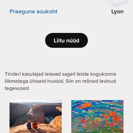
Praegune asukoht
Lyon
Liitu nüüd
Tinderi kasutajad leiavad sageli teiste kogukonna
liikmetega ühiseid huvisid. Siin on mõned levinud
tegevused.