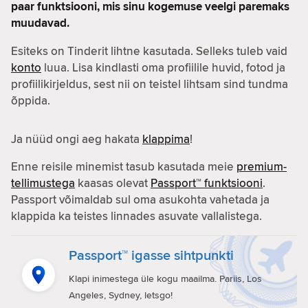
paar funktsiooni, mis sinu kogemuse veelgi paremaks
muudavad.
Esiteks on Tinderit lihtne kasutada. Selleks tuleb vaid
konto
luua. Lisa kindlasti oma profiilile huvid, fotod ja
profiilikirjeldus, sest nii on teistel lihtsam sind tundma
õppida.
Ja nüüd ongi aeg hakata
klappima
!
Enne reisile minemist tasub kasutada meie
premium-
tellimustega
kaasas olevat
Passport™ funktsiooni
.
Passport võimaldab sul oma asukohta vahetada ja
klappida ka teistes linnades asuvate vallalistega.
Passport™ igasse sihtpunkti
Klapi inimestega üle kogu maailma. Pariis, Los
Angeles, Sydney, letsgo!