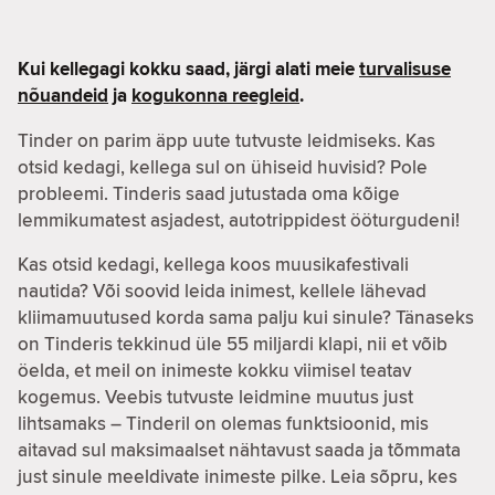
Kui kellegagi kokku saad, järgi alati meie
turvalisuse
nõuandeid
ja
kogukonna reegleid
.
Tinder on parim äpp uute tutvuste leidmiseks. Kas
otsid kedagi, kellega sul on ühiseid huvisid? Pole
probleemi. Tinderis saad jutustada oma kõige
lemmikumatest asjadest, autotrippidest ööturgudeni!
Kas otsid kedagi, kellega koos muusikafestivali
nautida? Või soovid leida inimest, kellele lähevad
kliimamuutused korda sama palju kui sinule? Tänaseks
on Tinderis tekkinud üle 55 miljardi klapi, nii et võib
öelda, et meil on inimeste kokku viimisel teatav
kogemus. Veebis tutvuste leidmine muutus just
lihtsamaks – Tinderil on olemas funktsioonid, mis
aitavad sul maksimaalset nähtavust saada ja tõmmata
just sinule meeldivate inimeste pilke. Leia sõpru, kes