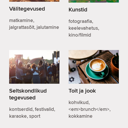
Välitegevused
Kunstid
matkamine,
fotograafia,
jalgrattasõit, jalutamine
keelevahetus,
kino/filmid
Seltskondlikud
Toit ja jook
tegevused
kohvikud,
kontserdid, festivalid,
<em>brunch</em>,
karaoke, sport
kokkamine