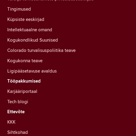
Tingimused
Küpsiste eeskirjad
Intellektuaalne omand
Kogukondlikud Suunised
Colorado turvalisuspoliitika teave
Kogukonna teave
Ligipääsetavuse avaldus
Tööpakkumised
Karjääriportaal
Tech blogi
Ettevõte
KKK
Sihtkohad