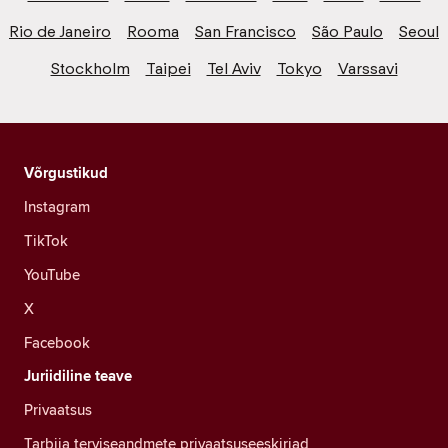
Rio de Janeiro
Rooma
San Francisco
São Paulo
Seoul
Stockholm
Taipei
Tel Aviv
Tokyo
Varssavi
Võrgustikud
Instagram
TikTok
YouTube
X
Facebook
Juriidiline teave
Privaatsus
Tarbija terviseandmete privaatsuseeskirjad