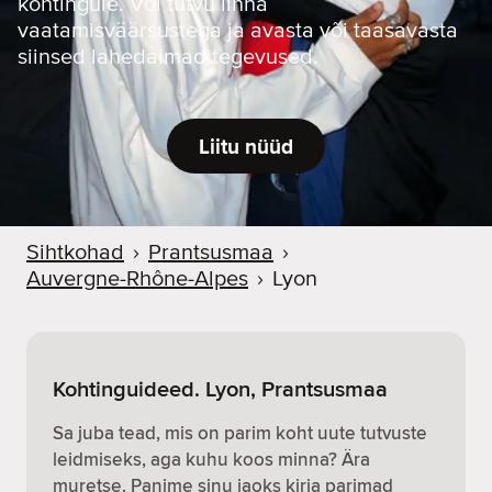
kohtingule. Või tutvu linna
vaatamisväärsustega ja avasta või taasavasta
siinsed lahedaimad tegevused.
Liitu nüüd
Sihtkohad
›
Prantsusmaa
›
Auvergne-Rhône-Alpes
›
Lyon
Kohtinguideed. Lyon, Prantsusmaa
Sa juba tead, mis on parim koht uute tutvuste
leidmiseks, aga kuhu koos minna? Ära
muretse. Panime sinu jaoks kirja parimad