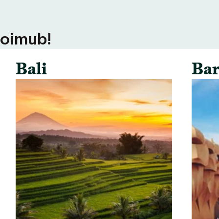
toimub!
Bali
Bar