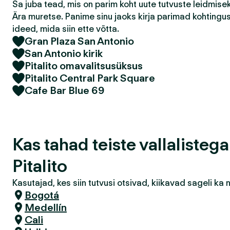
Sa juba tead, mis on parim koht uute tutvuste leidmis
Ära muretse. Panime sinu jaoks kirja parimad kohtingu
ideed, mida siin ette võtta.
Gran Plaza San Antonio
San Antonio kirik
Pitalito omavalitsusüksus
Pitalito Central Park Square
Cafe Bar Blue 69
Kas tahad teiste vallalisteg
Pitalito
Kasutajad, kes siin tutvusi otsivad, kiikavad sageli k
Bogotá
Medellín
Cali