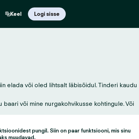
Keel
Logi sisse
 elada või oled lihtsalt läbisõidul. Tinderi kaudu
u baari või mine nurgakohvikusse kohtingule. Või
tsioonidest pungil. Siin on paar funktsiooni, mis sinu
aks muudavad.