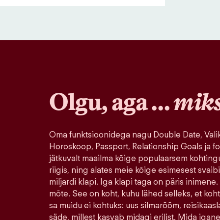
Olgu, aga …
mik
Oma funktsioonidega nagu Double Date, Valik
Horoskoop, Passport, Relationship Goals ja fo
jätkuvalt maailma kõige populaarsem kohting
riigis, ning alates meie kõige esimesest svaib
miljardi klapi. Iga klapi taga on päris inimene.
mõte. See on koht, kuhu lähed selleks, et koh
sa muidu ei kohtuks: uus silmarõõm, reisikaasla
säde, millest kasvab midagi erilist. Mida igane