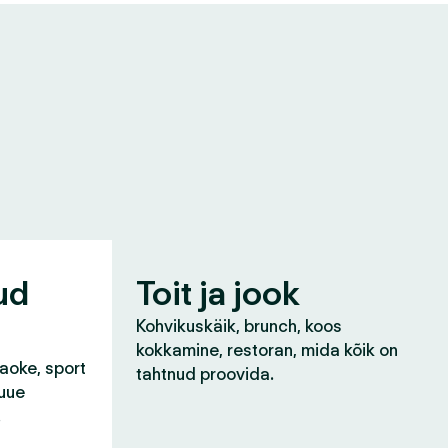
ud
Toit ja jook
Kohvikuskäik, brunch, koos
kokkamine, restoran, mida kõik on
raoke, sport
tahtnud proovida.
 uue
!