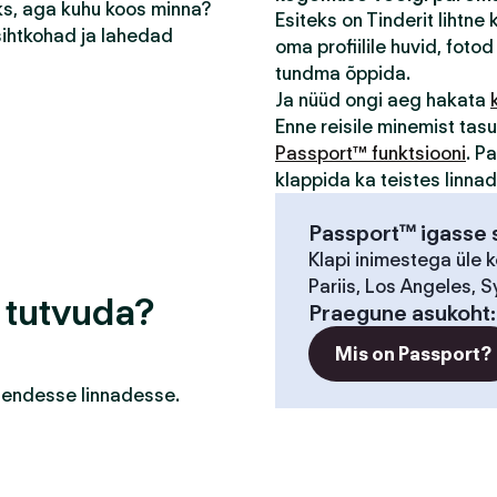
eks, aga kuhu koos minna?
Esiteks on Tinderit lihtne
sihtkohad ja lahedad
oma profiilile huvid, fotod 
tundma õppida.
Ja nüüd ongi aeg hakata
Enne reisile minemist ta
Passport™ funktsiooni
. P
klappida ka teistes linna
Passport™ igasse s
Klapi inimestega üle 
Pariis, Los Angeles, S
a tutvuda?
Praegune asukoht
Mis on Passport?
a nendesse linnadesse.