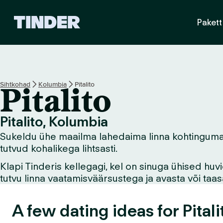
T
Pakett
i
n
d
e
r
i
Sihtkohad
Kolumbia
Pitalito
Pitalito
a
v
a
Pitalito, Kolumbia
l
Sukeldu ühe maailma lahedaima linna kohtingumaailm
e
h
tutvud kohalikega lihtsasti.
t
Klapi Tinderis kellegagi, kel on sinuga ühised hu
tutvu linna vaatamisväärsustega ja avasta või ta
A few dating ideas for Pitali