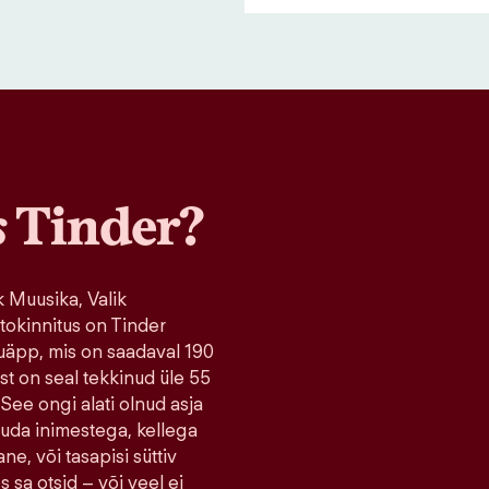
s
Tinder?
 Muusika, Valik
tokinnitus on Tinder
uäpp, mis on saadaval 190
ist on seal tekkinud üle 55
 See ongi alati olnud asja
tuda inimestega, kellega
ne, või tasapisi süttiv
s sa otsid – või veel ei