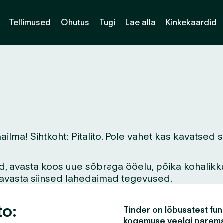
Tellimused
Ohutus
Tugi
Lae alla
Kinkekaardid
a! Sihtkoht: Pitalito. Pole vahet kas kavatsed siin
vid, avasta koos uue sõbraga ööelu, põika kohalikk
asavasta siinsed lahedaimad tegevused.
to:
Tinder on lõbusatest funk
kogemuse veelgi parem