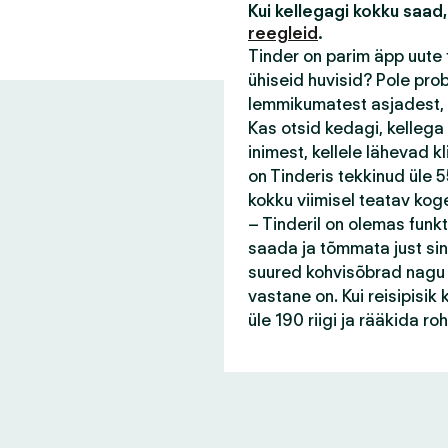
Kui kellegagi kokku saad,
reegleid
.
Tinder on parim äpp uute 
ühiseid huvisid? Pole pro
lemmikumatest asjadest, 
Kas otsid kedagi, kellega
inimest, kellele lähevad 
on Tinderis tekkinud üle 55
kokku viimisel teatav kog
– Tinderil on olemas funk
saada ja tõmmata just sin
suured kohvisõbrad nagu s
vastane on. Kui reisipisi
üle 190 riigi ja rääkida r