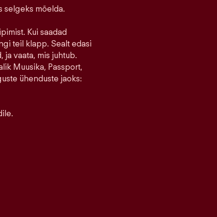
ks selgeks mõelda.
ipimist. Kui saadad
ngi teil klapp. Sealt edasi
 ja vaata, mis juhtub.
lik Muusika, Passport,
guste ühenduste jaoks:
ile.