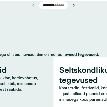
ega ühiseid huvisid. Siin on mõned levinud tegevused.
id
Seltskondlik
tegevused
, kino, keelevahetus,
selt kõik, mis annab
Kontserdid, festivalid, ka
lest rääkida.
– just sellised plaanid on
inimesega koos paremad