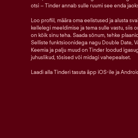
otsi – Tinder annab sulle ruumi see enda jao
Loo profiil, määra oma eelistused ja alusta sva
kellelegi meeldimise ja tema sulle vastu, siis o
on kõik sinu teha. Saada sõnum, tehke plaanid,
Selliste funktsioonidega nagu Double Date, Va
Keemia ja palju muud on Tinder loodud igasu
juhuslikud, tõsised või midagi vahepealset.
Laadi alla Tinderi tasuta äpp iOS-ile ja Android