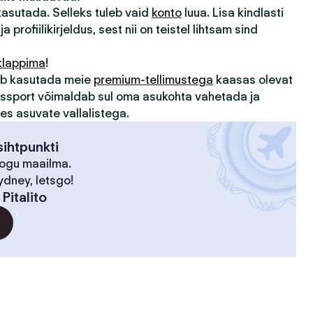
 kasutada. Selleks tuleb vaid
konto
luua. Lisa kindlasti
ja profiilikirjeldus, sest nii on teistel lihtsam sind
klappima
!
sub kasutada meie
premium-tellimustega
kaasas olevat
assport võimaldab sul oma asukohta vahetada ja
des asuvate vallalistega.
ihtpunkti
kogu maailma.
ydney, letsgo!
:
Pitalito