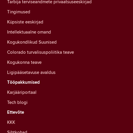
Tarbija terviseandmete privaatsuseeskirjad
Tingimused
Küpsiste eeskirjad
Intellektuaalne omand
Kogukondlikud Suunised
Colorado turvalisuspoliitika teave
Kogukonna teave
Ligipääsetavuse avaldus
Tööpakkumised
Karjääriportaal
Tech blogi
Ettevõte
KKK
Sihtkohad