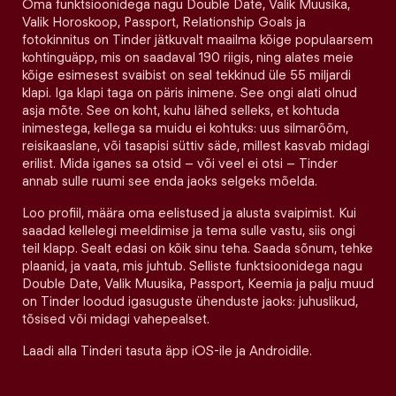
Oma funktsioonidega nagu Double Date, Valik Muusika,
Valik Horoskoop, Passport, Relationship Goals ja
fotokinnitus on Tinder jätkuvalt maailma kõige populaarsem
kohtinguäpp, mis on saadaval 190 riigis, ning alates meie
kõige esimesest svaibist on seal tekkinud üle 55 miljardi
klapi. Iga klapi taga on päris inimene. See ongi alati olnud
asja mõte. See on koht, kuhu lähed selleks, et kohtuda
inimestega, kellega sa muidu ei kohtuks: uus silmarõõm,
reisikaaslane, või tasapisi süttiv säde, millest kasvab midagi
erilist. Mida iganes sa otsid – või veel ei otsi – Tinder
annab sulle ruumi see enda jaoks selgeks mõelda.
Loo profiil, määra oma eelistused ja alusta svaipimist. Kui
saadad kellelegi meeldimise ja tema sulle vastu, siis ongi
teil klapp. Sealt edasi on kõik sinu teha. Saada sõnum, tehke
plaanid, ja vaata, mis juhtub. Selliste funktsioonidega nagu
Double Date, Valik Muusika, Passport, Keemia ja palju muud
on Tinder loodud igasuguste ühenduste jaoks: juhuslikud,
tõsised või midagi vahepealset.
Laadi alla Tinderi tasuta äpp iOS-ile ja Androidile.