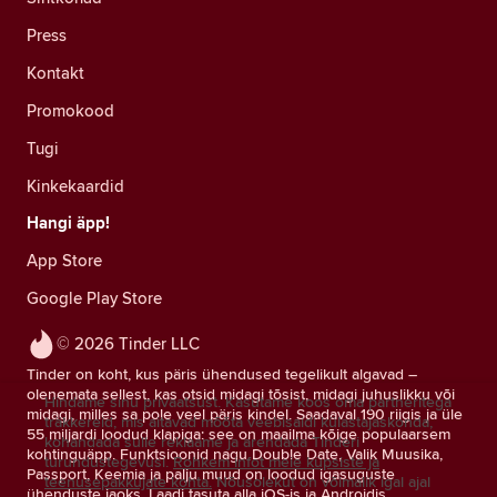
Press
Kontakt
Promokood
Tugi
Kinkekaardid
Hangi äpp!
App Store
Google Play Store
© 2026 Tinder LLC
Tinder on koht, kus päris ühendused tegelikult algavad –
olenemata sellest, kas otsid midagi tõsist, midagi juhuslikku või
Hindame sinu privaatsust. Kasutame koos oma partneritega
midagi, milles sa pole veel päris kindel. Saadaval 190 riigis ja üle
träkkereid, mis aitavad mõõta veebisaidi külastajaskonda,
55 miljardi loodud klapiga: see on maailma kõige populaarsem
kohandada sulle reklaame ja arendada Tinderi
kohtinguäpp. Funktsioonid nagu Double Date, Valik Muusika,
turundustegevusi.
Rohkem infot meie küpsiste ja
Passport, Keemia ja palju muud on loodud igasuguste
teenusepakkujate kohta.
Nõusolekut on võimalik igal ajal
ühenduste jaoks. Laadi tasuta alla iOS-is ja Androidis.