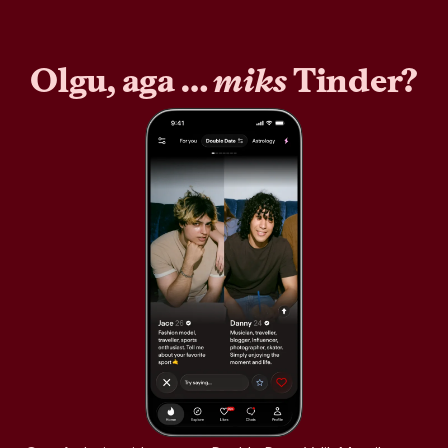
Olgu, aga …
miks
Tinder?