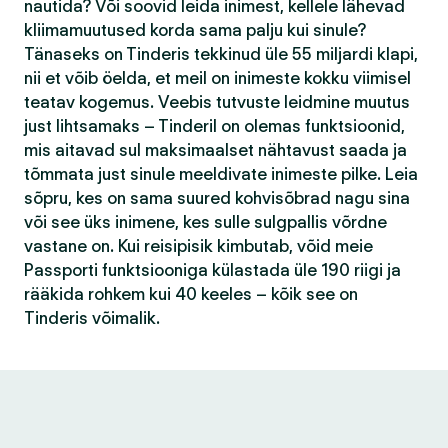
nautida? Või soovid leida inimest, kellele lähevad
kliimamuutused korda sama palju kui sinule?
Tänaseks on Tinderis tekkinud üle 55 miljardi klapi,
nii et võib öelda, et meil on inimeste kokku viimisel
teatav kogemus. Veebis tutvuste leidmine muutus
just lihtsamaks – Tinderil on olemas funktsioonid,
mis aitavad sul maksimaalset nähtavust saada ja
tõmmata just sinule meeldivate inimeste pilke. Leia
sõpru, kes on sama suured kohvisõbrad nagu sina
või see üks inimene, kes sulle sulgpallis võrdne
vastane on. Kui reisipisik kimbutab, võid meie
Passporti funktsiooniga külastada üle 190 riigi ja
rääkida rohkem kui 40 keeles – kõik see on
Tinderis võimalik.