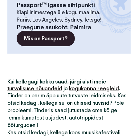
Passport™ igasse sihtpunkti
Klapi inimestega üle kogu maailma.
Pariis, Los Angeles, Sydney, letsgo!
Praegune asukoht
:
Palmira
Mis on Passport?
Kui kellegagi kokku saad, järgi alati meie
turvalisuse nõuandeid
ja
kogukonna reegleid
.
Tinder on parim äpp uute tutvuste leidmiseks. Kas
otsid kedagi, kellega sul on ühiseid huvisid? Pole
probleemi. Tinderis saad jutustada oma kõige
lemmikumatest asjadest, autotrippidest
ööturgudeni!
Kas otsid kedagi, kellega koos muusikafestivali