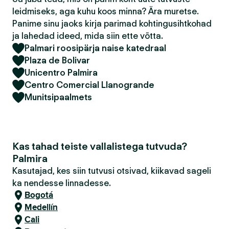
leidmiseks, aga kuhu koos minna? Ära muretse.
Panime sinu jaoks kirja parimad kohtingusihtkohad
ja lahedad ideed, mida siin ette võtta.
Palmari roosipärja naise katedraal
Plaza de Bolivar
Unicentro Palmira
Centro Comercial Llanogrande
Munitsipaalmets
Kas tahad teiste vallalistega tutvuda?
Palmira
Kasutajad, kes siin tutvusi otsivad, kiikavad sageli
ka nendesse linnadesse.
Bogotá
Medellín
Cali