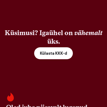
Küsimusi? Igaühel on
vähemalt
üks.
Külasta KKK-d