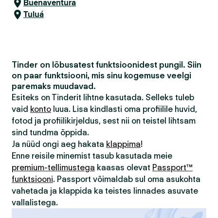
Buenaventura
Tuluá
Tinder on lõbusatest funktsioonidest pungil. Siin
on paar funktsiooni, mis sinu kogemuse veelgi
paremaks muudavad.
Esiteks on Tinderit lihtne kasutada. Selleks tuleb
vaid
konto
luua. Lisa kindlasti oma profiilile huvid,
fotod ja profiilikirjeldus, sest nii on teistel lihtsam
sind tundma õppida.
Ja nüüd ongi aeg hakata
klappima
!
Enne reisile minemist tasub kasutada meie
premium-tellimustega
kaasas olevat
Passport™
funktsiooni
. Passport võimaldab sul oma asukohta
vahetada ja klappida ka teistes linnades asuvate
vallalistega.