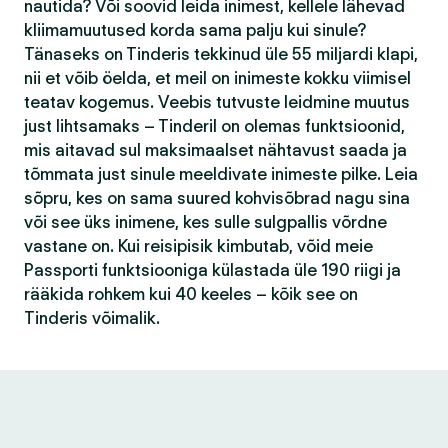
nautida? Või soovid leida inimest, kellele lähevad
kliimamuutused korda sama palju kui sinule?
Tänaseks on Tinderis tekkinud üle 55 miljardi klapi,
nii et võib öelda, et meil on inimeste kokku viimisel
teatav kogemus. Veebis tutvuste leidmine muutus
just lihtsamaks – Tinderil on olemas funktsioonid,
mis aitavad sul maksimaalset nähtavust saada ja
tõmmata just sinule meeldivate inimeste pilke. Leia
sõpru, kes on sama suured kohvisõbrad nagu sina
või see üks inimene, kes sulle sulgpallis võrdne
vastane on. Kui reisipisik kimbutab, võid meie
Passporti funktsiooniga külastada üle 190 riigi ja
rääkida rohkem kui 40 keeles – kõik see on
Tinderis võimalik.