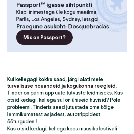
Passport™ igasse sihtpunkti
Klapi inimestega üle kogu maailma.
Pariis, Los Angeles, Sydney, letsgo!
Praegune asukoht
:
Dosquebradas
Mis on Passport?
Kui kellegagi kokku saad, järgi alati meie
turvalisuse nõuandeid
ja
kogukonna reegleid
.
Tinder on parim äpp uute tutvuste leidmiseks. Kas
otsid kedagi, kellega sul on ühiseid huvisid? Pole
probleemi. Tinderis saad jutustada oma kõige
lemmikumatest asjadest, autotrippidest
ööturgudeni!
Kas otsid kedagi, kellega koos muusikafestivali