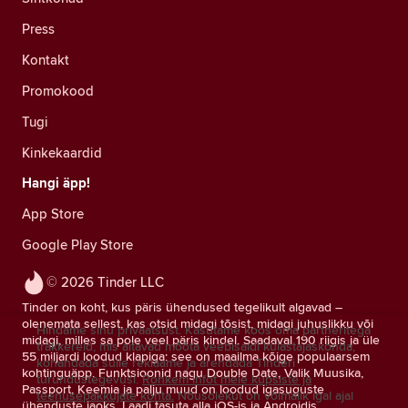
Press
Kontakt
Promokood
Tugi
Kinkekaardid
Hangi äpp!
App Store
Google Play Store
© 2026 Tinder LLC
Tinder on koht, kus päris ühendused tegelikult algavad –
olenemata sellest, kas otsid midagi tõsist, midagi juhuslikku või
Hindame sinu privaatsust. Kasutame koos oma partneritega
midagi, milles sa pole veel päris kindel. Saadaval 190 riigis ja üle
träkkereid, mis aitavad mõõta veebisaidi külastajaskonda,
55 miljardi loodud klapiga: see on maailma kõige populaarsem
kohandada sulle reklaame ja arendada Tinderi
kohtinguäpp. Funktsioonid nagu Double Date, Valik Muusika,
turundustegevusi.
Rohkem infot meie küpsiste ja
Passport, Keemia ja palju muud on loodud igasuguste
teenusepakkujate kohta.
Nõusolekut on võimalik igal ajal
ühenduste jaoks. Laadi tasuta alla iOS-is ja Androidis.