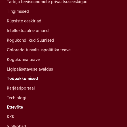
Tarbija terviseandmete privaatsuseeskirjad
Tingimused
Küpsiste eeskirjad
Intellektuaalne omand
Kogukondlikud Suunised
Colorado turvalisuspoliitika teave
Kogukonna teave
Ligipääsetavuse avaldus
Tööpakkumised
Karjääriportaal
Tech blogi
Ettevõte
KKK
Sihtkohad