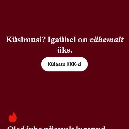
Küsimusi? Igaühel on
vähemalt
üks.
Külasta KKK-d