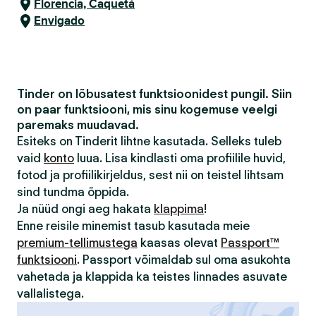
Florencia, Caquetá
Envigado
Tinder on lõbusatest funktsioonidest pungil. Siin
on paar funktsiooni, mis sinu kogemuse veelgi
paremaks muudavad.
Esiteks on Tinderit lihtne kasutada. Selleks tuleb
vaid
konto
luua. Lisa kindlasti oma profiilile huvid,
fotod ja profiilikirjeldus, sest nii on teistel lihtsam
sind tundma õppida.
Ja nüüd ongi aeg hakata
klappima
!
Enne reisile minemist tasub kasutada meie
premium-tellimustega
kaasas olevat
Passport™
funktsiooni
. Passport võimaldab sul oma asukohta
vahetada ja klappida ka teistes linnades asuvate
vallalistega.