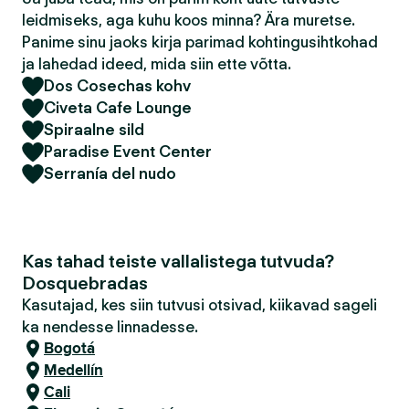
leidmiseks, aga kuhu koos minna? Ära muretse.
Panime sinu jaoks kirja parimad kohtingusihtkohad
ja lahedad ideed, mida siin ette võtta.
Dos Cosechas kohv
Civeta Cafe Lounge
Spiraalne sild
Paradise Event Center
Serranía del nudo
Kas tahad teiste vallalistega tutvuda?
Dosquebradas
Kasutajad, kes siin tutvusi otsivad, kiikavad sageli
ka nendesse linnadesse.
Bogotá
Medellín
Cali