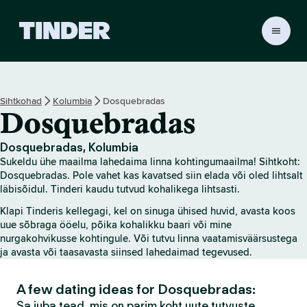
T
i
n
d
e
Sihtkohad
Kolumbia
Dosquebradas
r
Dosquebradas
i
a
v
Dosquebradas, Kolumbia
a
Sukeldu ühe maailma lahedaima linna kohtingumaailma! Sihtkoht:
l
Dosquebradas. Pole vahet kas kavatsed siin elada või oled lihtsalt
e
läbisõidul. Tinderi kaudu tutvud kohalikega lihtsasti.
h
Klapi Tinderis kellegagi, kel on sinuga ühised huvid, avasta koos
t
uue sõbraga ööelu, põika kohalikku baari või mine
nurgakohvikusse kohtingule. Või tutvu linna vaatamisväärsustega
ja avasta või taasavasta siinsed lahedaimad tegevused.
A few dating ideas for Dosquebradas:
Sa juba tead, mis on parim koht uute tutvuste