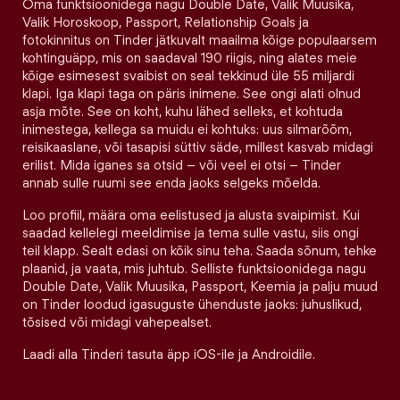
Oma funktsioonidega nagu Double Date, Valik Muusika,
Valik Horoskoop, Passport, Relationship Goals ja
fotokinnitus on Tinder jätkuvalt maailma kõige populaarsem
kohtinguäpp, mis on saadaval 190 riigis, ning alates meie
kõige esimesest svaibist on seal tekkinud üle 55 miljardi
klapi. Iga klapi taga on päris inimene. See ongi alati olnud
asja mõte. See on koht, kuhu lähed selleks, et kohtuda
inimestega, kellega sa muidu ei kohtuks: uus silmarõõm,
reisikaaslane, või tasapisi süttiv säde, millest kasvab midagi
erilist. Mida iganes sa otsid – või veel ei otsi – Tinder
annab sulle ruumi see enda jaoks selgeks mõelda.
Loo profiil, määra oma eelistused ja alusta svaipimist. Kui
saadad kellelegi meeldimise ja tema sulle vastu, siis ongi
teil klapp. Sealt edasi on kõik sinu teha. Saada sõnum, tehke
plaanid, ja vaata, mis juhtub. Selliste funktsioonidega nagu
Double Date, Valik Muusika, Passport, Keemia ja palju muud
on Tinder loodud igasuguste ühenduste jaoks: juhuslikud,
tõsised või midagi vahepealset.
Laadi alla Tinderi tasuta äpp iOS-ile ja Androidile.