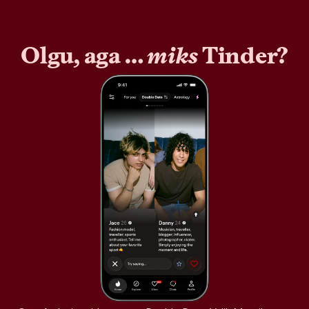
Olgu, aga …
miks
Tinder?