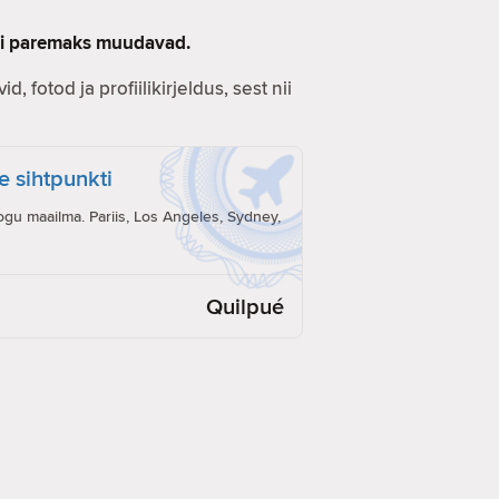
lgi paremaks muudavad.
d, fotod ja profiilikirjeldus, sest nii
e sihtpunkti
ogu maailma. Pariis, Los Angeles, Sydney,
Quilpué