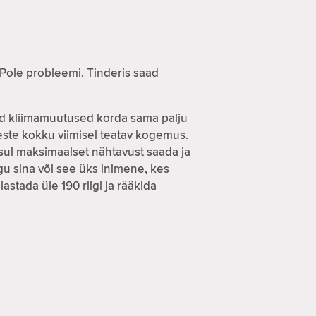
 Pole probleemi. Tinderis saad
evad kliimamuutused korda sama palju
imeste kokku viimisel teatav kogemus.
 sul maksimaalset nähtavust saada ja
u sina või see üks inimene, kes
astada üle 190 riigi ja rääkida