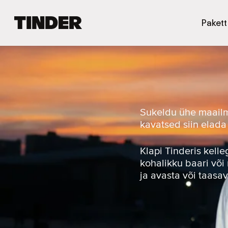
T
Pakett
i
n
d
e
r
i
a
v
Sukeldu ühe maailm
a
kavatsed siin elada 
l
e
h
Klapi Tinderis kell
t
kohalikku baari või
ja avasta või taasa