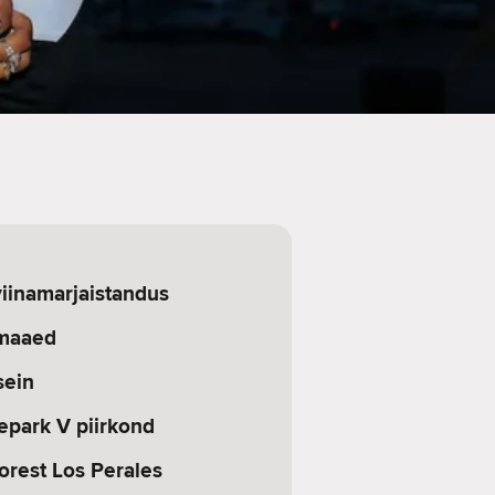
viinamarjaistandus
omaaed
sein
epark V piirkond
orest Los Perales