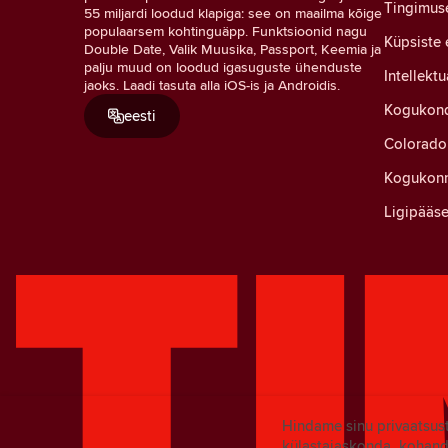
Tingimus
55 miljardi loodud klapiga: see on maailma kõige
populaarsem kohtinguäpp. Funktsioonid nagu
Küpsiste 
Double Date, Valik Muusika, Passport, Keemia ja
palju muud on loodud igasuguste ühenduste
Intellekt
jaoks. Laadi tasuta alla iOS-is ja Androidis.
Kogukond
eesti
Colorado 
Kogukonn
Ligipääse
Hindame sinu privaatsus
külastajaskonda, kohand