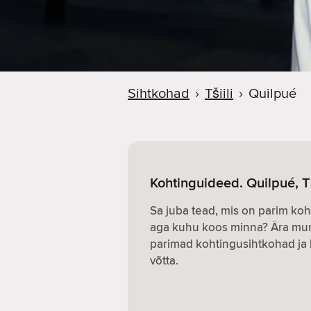
Sihtkohad
›
Tšiili
›
Quilpué
Kohtinguideed. Quilpué, Tš
Sa juba tead, mis on parim koh
aga kuhu koos minna? Ära mure
parimad kohtingusihtkohad ja 
võtta.