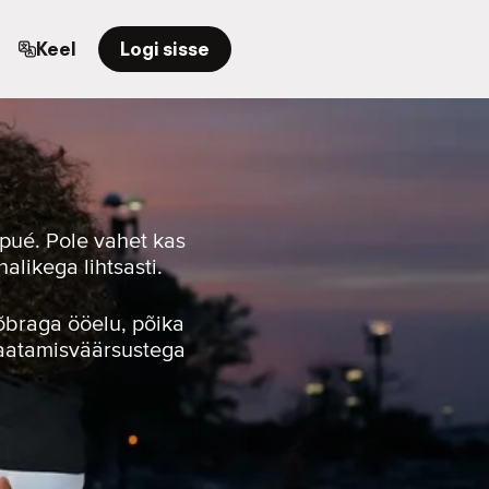
Keel
Logi sisse
pué. Pole vahet kas
alikega lihtsasti.
sõbraga ööelu, põika
vaatamisväärsustega