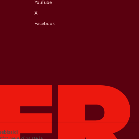
YouTube
X
Facebook
eebisaidi
nfot meie küpsiste ja