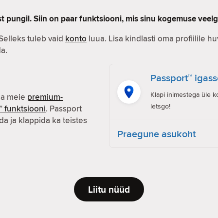
st pungil. Siin on paar funktsiooni, mis sinu kogemuse vee
 Selleks tuleb vaid
konto
luua. Lisa kindlasti oma profiilile huvi
a.
Passport™ igass
Klapi inimestega üle k
da meie
premium-
letsgo!
™ funktsiooni
. Passport
a ja klappida ka teistes
Praegune asukoht
Liitu nüüd