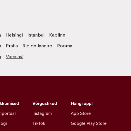
n
Helsingi
Istanbul
Kaplinn
s
Praha
Rio de Janeiro
Rooma
o
Varssavi
kkumised
Võrgustikud
Hangi äpp!
riportaal
Instagram
App Store
logi
TikTok
Google Play Store