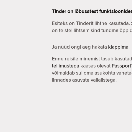
Tinder on lõbusatest funktsioonide
Esiteks on Tinderit lihtne kasutada.
on teistel lihtsam sind tundma õppid
Ja nüüd ongi aeg hakata
klappima
!
Enne reisile minemist tasub kasuta
tellimustega
kaasas olevat
Passport
võimaldab sul oma asukohta vahetad
linnades asuvate vallalistega.