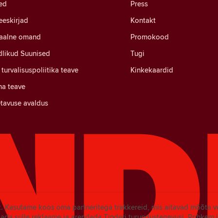
ed
Press
eeskirjad
Kontakt
uaalne omand
Promokood
likud Suunised
Tugi
turvalisuspoliitika teave
Kinkekaardid
a teave
tavuse avaldus
t. Kasutame koos oma partneritega träkkereid, mis aitavad mõõta v
ada sulle reklaame ja arendada Tinderi turundustegevusi.
Rohkem i