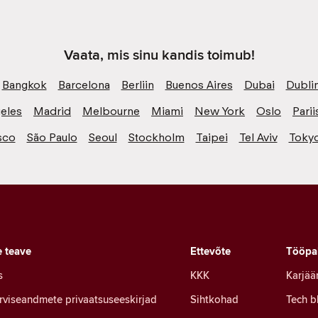
Vaata, mis sinu kandis toimub!
Bangkok
Barcelona
Berliin
Buenos Aires
Dubai
Dubli
eles
Madrid
Melbourne
Miami
New York
Oslo
Parii
sco
São Paulo
Seoul
Stockholm
Taipei
Tel Aviv
Toky
e teave
Ettevõte
Tööpa
s
KKK
Karjää
erviseandmete privaatsuseeskirjad
Sihtkohad
Tech b