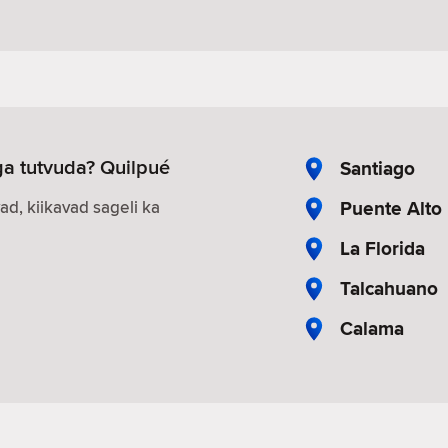
ega tutvuda? Quilpué
Santiago
Puente Alto
vad, kiikavad sageli ka
La Florida
Talcahuano
Calama