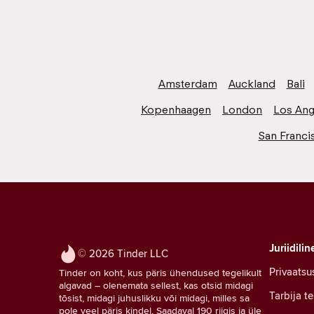
Amsterdam
Auckland
Bali
Kopenhaagen
London
Los Ang
San Franci
Juriidilin
© 2026 Tinder LLC
Privaatsu
Tinder on koht, kus päris ühendused tegelikult
algavad – olenemata sellest, kas otsid midagi
Tarbija t
tõsist, midagi juhuslikku või midagi, milles sa
pole veel päris kindel. Saadaval 190 riigis ja üle