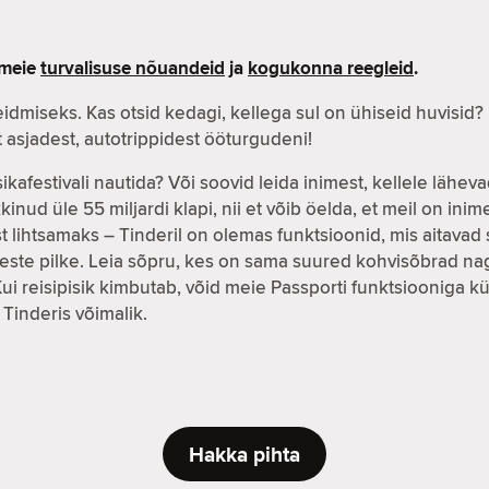
i meie
turvalisuse nõuandeid
ja
kogukonna reegleid
.
eidmiseks. Kas otsid kedagi, kellega sul on ühiseid huvisid?
asjadest, autotrippidest ööturgudeni!
ikafestivali nautida? Või soovid leida inimest, kellele läh
kinud üle 55 miljardi klapi, nii et võib öelda, et meil on in
t lihtsamaks – Tinderil on olemas funktsioonid, mis aitavad
este pilke. Leia sõpru, kes on sama suured kohvisõbrad nag
ui reisipisik kimbutab, võid meie Passporti funktsiooniga kül
Tinderis võimalik.
Hakka pihta