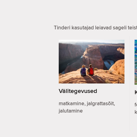
Tinderi kasutajad leiavad sageli te
Välitegevused
matkamine, jalgrattasõit,
f
jalutamine
k