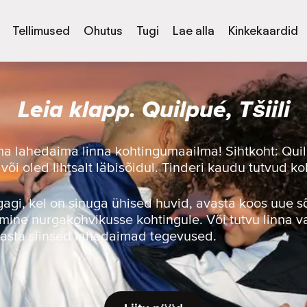
Tellimused
Ohutus
Tugi
Lae alla
Kinkekaardid
Leia klapp. Quilpué, Tšiili
a lahedaima linna kohtingumaailma! Sihtkoht: Quil
või oled lihtsalt läbisõidul. Tinderi kaudu tutvud koh
egagi, kel on sinuga ühised huvid, avasta koos uue 
 mine nurgakohvikusse kohtingule. Või tutvu linna 
vasta siinsed lahedaimad tegevused.