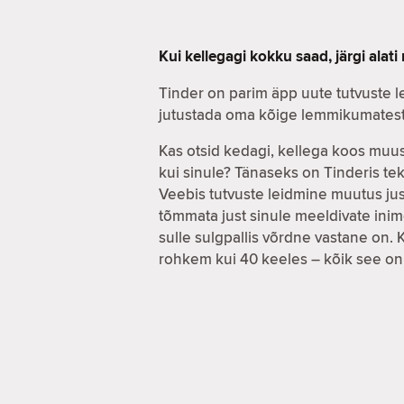
Kui kellegagi kokku saad, järgi alat
Tinder on parim äpp uute tutvuste l
jutustada oma kõige lemmikumatest 
Kas otsid kedagi, kellega koos muus
kui sinule? Tänaseks on Tinderis tek
Veebis tutvuste leidmine muutus jus
tõmmata just sinule meeldivate inim
sulle sulgpallis võrdne vastane on. K
rohkem kui 40 keeles – kõik see on 