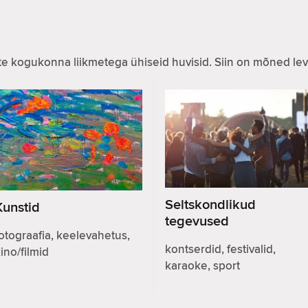
iste kogukonna liikmetega ühiseid huvisid. Siin on mõned l
Seltskondlikud
Kunstid
tegevused
otograafia, keelevahetus,
kontserdid, festivalid,
ino/filmid
karaoke, sport