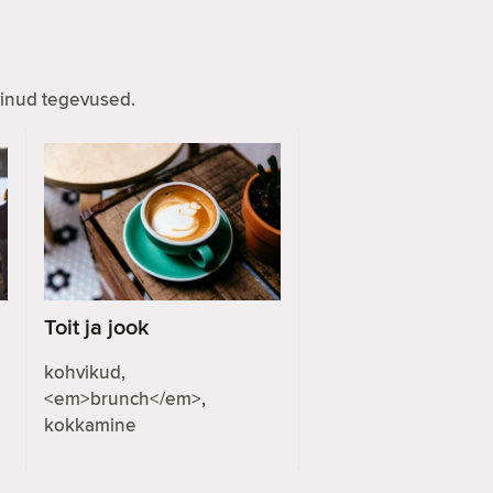
evinud tegevused.
Toit ja jook
kohvikud,
<em>brunch</em>,
kokkamine