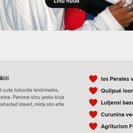
Liitu nüüd
iili
los Perales 
t uute tutvuste leidmiseks,
Quilpué lo
tse. Panime sinu jaoks kirja
Lutjensi bas
lahedad ideed, mida siin ette
Curunina ve
Agriturism F