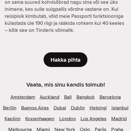
on sama suured kohvisõbrad nagu sina või see üks
inimene, kes sulle sulgpallis võrdne vastane on. Kui
reisipisik kimbutab, võid meie Passporti funktsiooniga
külastada üle 190 riigi ja rääkida rohkem kui 40 keeles
– kõik see on Tinderis võimalik.
Hakka pihta
Vaata, mis sinu kandis toimub!
Amsterdam
Auckland
Bali
Bangkok
Barcelona
Berliin
Buenos Aires
Dubai
Dublin
Helsingi
Istanbul
Kaplinn
Kopenhaagen
London
Los Angeles
Madrid
Melbourne
Miami
New York
Oslo
Pariis
Praha