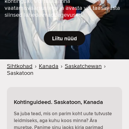
kohtingule. Või tutvu linna
vaatamisväärsustega ja avasta või taasavasta
siinsed lahedaimad tegevused.
Liitu nüüd
Sihtkohad
›
Kanada
›
Saskatchewan
›
Saskatoon
Kohtinguideed. Saskatoon, Kanada
Sa juba tead, mis on parim koht uute tutvuste
leidmiseks, aga kuhu koos minna? Ära
muretse. Panime sinu jaoks kirja parimad