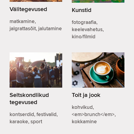
Välitegevused
Kunstid
matkamine,
fotograafia,
jalgrattasõit, jalutamine
keelevahetus,
kino/filmid
Seltskondlikud
Toit ja jook
tegevused
kohvikud,
kontserdid, festivalid,
<em>brunch</em>,
karaoke, sport
kokkamine