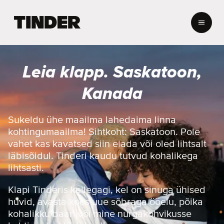
T
i
n
d
e
Leia klapp. Saskatoon,
r
i
Kanada
a
v
a
Sukeldu ühe maailma lahedaima linna
l
kohtingumaailma! Sihtkoht: Saskatoon. Pole
e
vahet kas kavatsed siin elada või oled lihtsalt
h
läbisõidul. Tinderi kaudu tutvud kohalikega
t
lihtsasti.
Klapi Tinderis kellegagi, kel on sinuga ühised
huvid, avasta koos uue sõbraga ööelu, põika
kohalikku baari või mine nurgakohvikusse