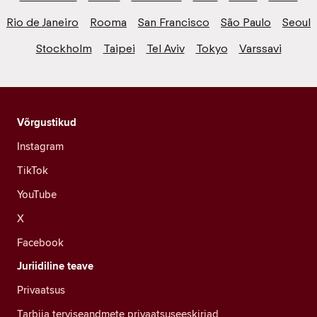
Rio de Janeiro
Rooma
San Francisco
São Paulo
Seoul
Stockholm
Taipei
Tel Aviv
Tokyo
Varssavi
Võrgustikud
Instagram
TikTok
YouTube
X
Facebook
Juriidiline teave
Privaatsus
Tarbija terviseandmete privaatsuseeskirjad