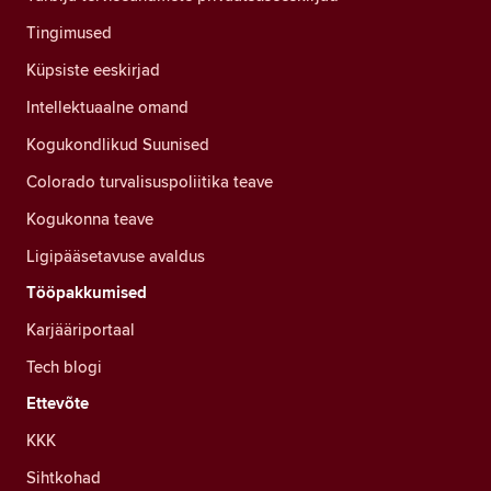
Tingimused
Küpsiste eeskirjad
Intellektuaalne omand
Kogukondlikud Suunised
Colorado turvalisuspoliitika teave
Kogukonna teave
Ligipääsetavuse avaldus
Tööpakkumised
Karjääriportaal
Tech blogi
Ettevõte
KKK
Sihtkohad