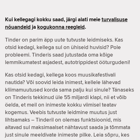
Kui kellegagi kokku saad, järgi alati meie
turvalisuse
nõuandeid
ja
kogukonna reegleid
.
Tinder on parim äpp uute tutvuste leidmiseks. Kas
otsid kedagi, kellega sul on ühiseid huvisid? Pole
probleemi. Tinderis saad jutustada oma kõige
lemmikumatest asjadest, autotrippidest ööturgudeni!
Kas otsid kedagi, kellega koos muusikafestivali
nautida? Või soovid leida inimest, kellele lähevad
kliimamuutused korda sama palju kui sinule? Tänaseks
on Tinderis tekkinud üle 55 miljardi klapi, nii et võib
öelda, et meil on inimeste kokku viimisel teatav
kogemus. Veebis tutvuste leidmine muutus just
lihtsamaks – Tinderil on olemas funktsioonid, mis
aitavad sul maksimaalset nähtavust saada ja tõmmata
just sinule meeldivate inimeste pilke. Leia sõpru, kes