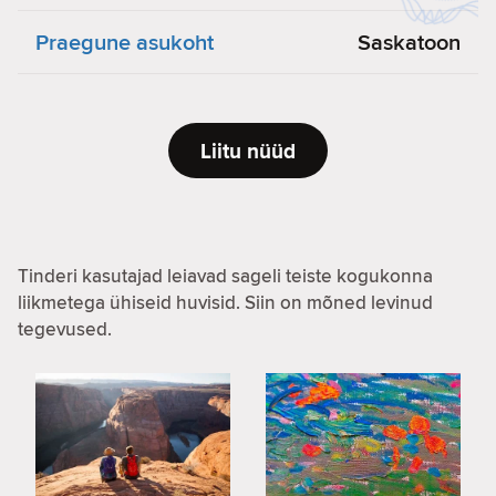
Praegune asukoht
Saskatoon
Liitu nüüd
Tinderi kasutajad leiavad sageli teiste kogukonna
liikmetega ühiseid huvisid. Siin on mõned levinud
tegevused.