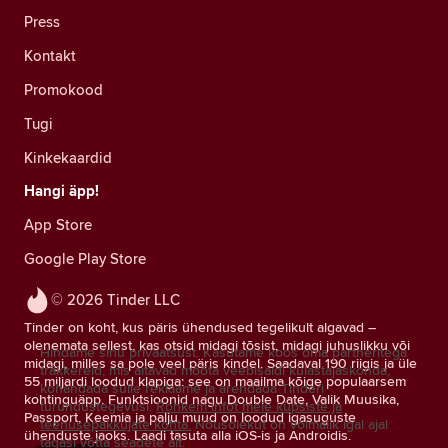
Press
Kontakt
Promokood
Tugi
Kinkekaardid
Hangi äpp!
App Store
Google Play Store
© 2026 Tinder LLC
Tinder on koht, kus päris ühendused tegelikult algavad –
olenemata sellest, kas otsid midagi tõsist, midagi juhuslikku või
Hindame sinu privaatsust. Kasutame koos oma partneritega
midagi, milles sa pole veel päris kindel. Saadaval 190 riigis ja üle
träkkereid, mis aitavad mõõta veebisaidi külastajaskonda,
55 miljardi loodud klapiga: see on maailma kõige populaarsem
kohandada sulle reklaame ja arendada Tinderi
kohtinguäpp. Funktsioonid nagu Double Date, Valik Muusika,
turundustegevusi.
Rohkem infot meie küpsiste ja
Passport, Keemia ja palju muud on loodud igasuguste
teenusepakkujate kohta.
Nõusolekut on võimalik igal ajal
ühenduste jaoks. Laadi tasuta alla iOS-is ja Androidis.
tagasi võtta seadete alt.