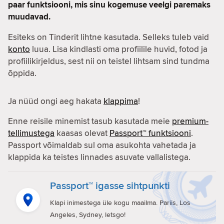
paar funktsiooni, mis sinu kogemuse veelgi paremaks
muudavad.
Esiteks on Tinderit lihtne kasutada. Selleks tuleb vaid
konto
luua. Lisa kindlasti oma profiilile huvid, fotod ja
profiilikirjeldus, sest nii on teistel lihtsam sind tundma
õppida.
Ja nüüd ongi aeg hakata
klappima
!
Enne reisile minemist tasub kasutada meie
premium-
tellimustega
kaasas olevat
Passport™ funktsiooni
.
Passport võimaldab sul oma asukohta vahetada ja
klappida ka teistes linnades asuvate vallalistega.
Passport™ igasse sihtpunkti
Klapi inimestega üle kogu maailma. Pariis, Los
Angeles, Sydney, letsgo!