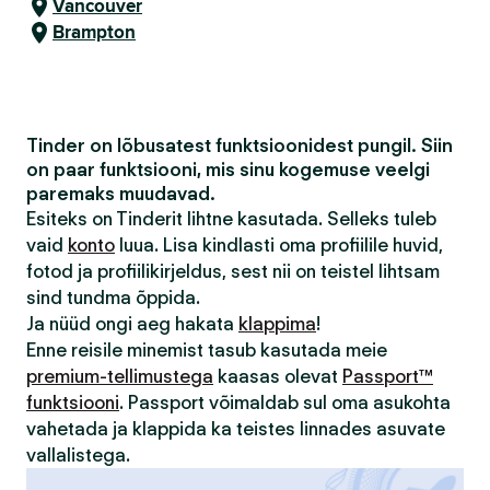
Vancouver
Brampton
Tinder on lõbusatest funktsioonidest pungil. Siin
on paar funktsiooni, mis sinu kogemuse veelgi
paremaks muudavad.
Esiteks on Tinderit lihtne kasutada. Selleks tuleb
vaid
konto
luua. Lisa kindlasti oma profiilile huvid,
fotod ja profiilikirjeldus, sest nii on teistel lihtsam
sind tundma õppida.
Ja nüüd ongi aeg hakata
klappima
!
Enne reisile minemist tasub kasutada meie
premium-tellimustega
kaasas olevat
Passport™
funktsiooni
. Passport võimaldab sul oma asukohta
vahetada ja klappida ka teistes linnades asuvate
vallalistega.