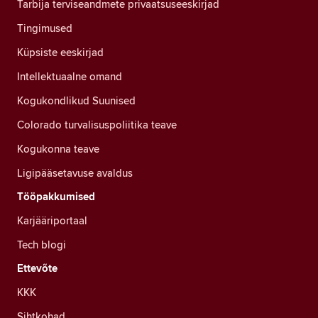
Tarbija terviseandmete privaatsuseeskirjad
Tingimused
Küpsiste eeskirjad
Intellektuaalne omand
Kogukondlikud Suunised
Colorado turvalisuspoliitika teave
Kogukonna teave
Ligipääsetavuse avaldus
Tööpakkumised
Karjääriportaal
Tech blogi
Ettevõte
KKK
Sihtkohad