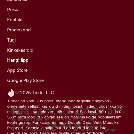
Press
Kontakt
Promokood
Tugi
Kinkekaardid
Hangi äpp!
App Store
Google Play Store
© 2026 Tinder LLC
Tinder on koht, kus päris ühendused tegelikult algavad –
olenemata sellest, kas otsid midagi tõsist, midagi juhuslikku või
Hindame sinu privaatsust. Kasutame koos oma partneritega
midagi, milles sa pole veel päris kindel. Saadaval 190 riigis ja üle
träkkereid, mis aitavad mõõta veebisaidi külastajaskonda,
55 miljardi loodud klapiga: see on maailma kõige populaarsem
kohandada sulle reklaame ja arendada Tinderi
kohtinguäpp. Funktsioonid nagu Double Date, Valik Muusika,
turundustegevusi.
Rohkem infot meie küpsiste ja
Passport, Keemia ja palju muud on loodud igasuguste
teenusepakkujate kohta.
Nõusolekut on võimalik igal ajal
ühenduste jaoks. Laadi tasuta alla iOS-is ja Androidis.