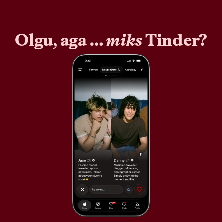
Olgu, aga …
miks
Tinder?