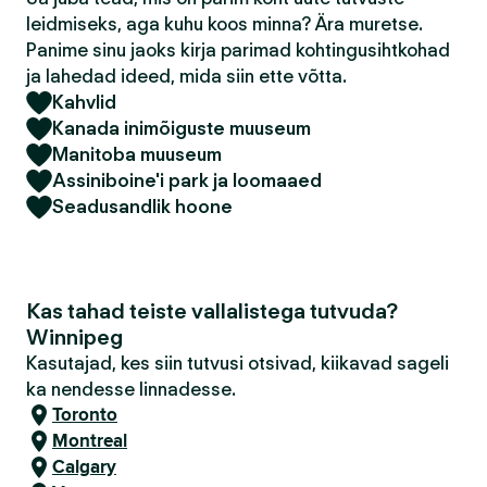
leidmiseks, aga kuhu koos minna? Ära muretse.
Panime sinu jaoks kirja parimad kohtingusihtkohad
ja lahedad ideed, mida siin ette võtta.
Kahvlid
Kanada inimõiguste muuseum
Manitoba muuseum
Assiniboine'i park ja loomaaed
Seadusandlik hoone
Kas tahad teiste vallalistega tutvuda?
Winnipeg
Kasutajad, kes siin tutvusi otsivad, kiikavad sageli
ka nendesse linnadesse.
Toronto
Montreal
Calgary