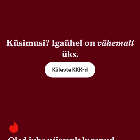
Küsimusi? Igaühel on
vähemalt
üks.
Külasta KKK-d