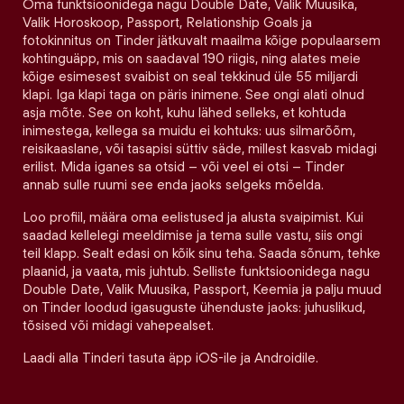
Oma funktsioonidega nagu Double Date, Valik Muusika,
Valik Horoskoop, Passport, Relationship Goals ja
fotokinnitus on Tinder jätkuvalt maailma kõige populaarsem
kohtinguäpp, mis on saadaval 190 riigis, ning alates meie
kõige esimesest svaibist on seal tekkinud üle 55 miljardi
klapi. Iga klapi taga on päris inimene. See ongi alati olnud
asja mõte. See on koht, kuhu lähed selleks, et kohtuda
inimestega, kellega sa muidu ei kohtuks: uus silmarõõm,
reisikaaslane, või tasapisi süttiv säde, millest kasvab midagi
erilist. Mida iganes sa otsid – või veel ei otsi – Tinder
annab sulle ruumi see enda jaoks selgeks mõelda.
Loo profiil, määra oma eelistused ja alusta svaipimist. Kui
saadad kellelegi meeldimise ja tema sulle vastu, siis ongi
teil klapp. Sealt edasi on kõik sinu teha. Saada sõnum, tehke
plaanid, ja vaata, mis juhtub. Selliste funktsioonidega nagu
Double Date, Valik Muusika, Passport, Keemia ja palju muud
on Tinder loodud igasuguste ühenduste jaoks: juhuslikud,
tõsised või midagi vahepealset.
Laadi alla Tinderi tasuta äpp iOS-ile ja Androidile.