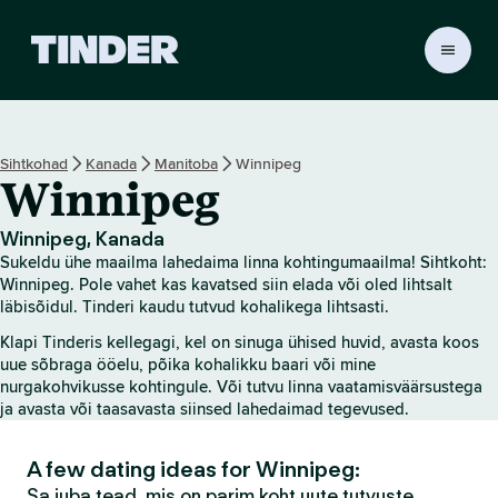
T
i
n
d
e
Sihtkohad
Kanada
Manitoba
Winnipeg
r
Winnipeg
i
a
v
Winnipeg, Kanada
a
Sukeldu ühe maailma lahedaima linna kohtingumaailma! Sihtkoht:
l
Winnipeg. Pole vahet kas kavatsed siin elada või oled lihtsalt
e
läbisõidul. Tinderi kaudu tutvud kohalikega lihtsasti.
h
Klapi Tinderis kellegagi, kel on sinuga ühised huvid, avasta koos
t
uue sõbraga ööelu, põika kohalikku baari või mine
nurgakohvikusse kohtingule. Või tutvu linna vaatamisväärsustega
ja avasta või taasavasta siinsed lahedaimad tegevused.
A few dating ideas for Winnipeg:
Sa juba tead, mis on parim koht uute tutvuste