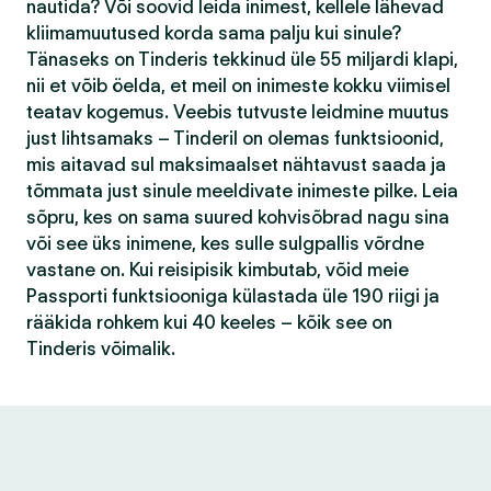
nautida? Või soovid leida inimest, kellele lähevad
kliimamuutused korda sama palju kui sinule?
Tänaseks on Tinderis tekkinud üle 55 miljardi klapi,
nii et võib öelda, et meil on inimeste kokku viimisel
teatav kogemus. Veebis tutvuste leidmine muutus
just lihtsamaks – Tinderil on olemas funktsioonid,
mis aitavad sul maksimaalset nähtavust saada ja
tõmmata just sinule meeldivate inimeste pilke. Leia
sõpru, kes on sama suured kohvisõbrad nagu sina
või see üks inimene, kes sulle sulgpallis võrdne
vastane on. Kui reisipisik kimbutab, võid meie
Passporti funktsiooniga külastada üle 190 riigi ja
rääkida rohkem kui 40 keeles – kõik see on
Tinderis võimalik.