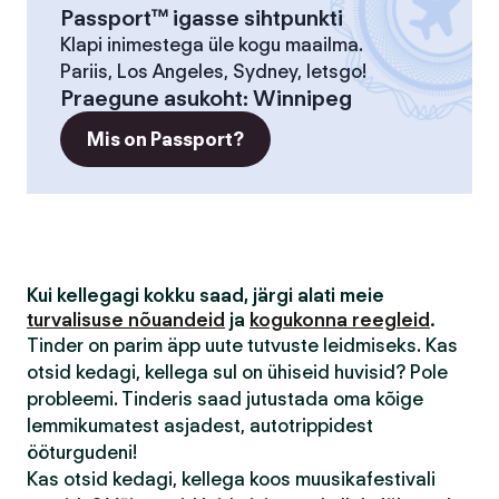
Passport™ igasse sihtpunkti
Klapi inimestega üle kogu maailma.
Pariis, Los Angeles, Sydney, letsgo!
Praegune asukoht
:
Winnipeg
Mis on Passport?
Kui kellegagi kokku saad, järgi alati meie
turvalisuse nõuandeid
ja
kogukonna reegleid
.
Tinder on parim äpp uute tutvuste leidmiseks. Kas
otsid kedagi, kellega sul on ühiseid huvisid? Pole
probleemi. Tinderis saad jutustada oma kõige
lemmikumatest asjadest, autotrippidest
ööturgudeni!
Kas otsid kedagi, kellega koos muusikafestivali