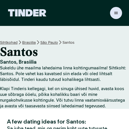
T
i
n
d
e
Sihtkohad
Brasiilia
São Paulo
Santos
r
Santos
i
a
v
Santos, Brasiilia
a
Sukeldu ühe maailma lahedaima linna kohtingumaailma! Sihtkoht:
l
Santos. Pole vahet kas kavatsed siin elada või oled lihtsalt
e
läbisõidul. Tinderi kaudu tutvud kohalikega lihtsasti.
h
Klapi Tinderis kellegagi, kel on sinuga ühised huvid, avasta koos
t
uue sõbraga ööelu, põika kohalikku baari või mine
nurgakohvikusse kohtingule. Või tutvu linna vaatamisväärsustega
ja avasta või taasavasta siinsed lahedaimad tegevused.
A few dating ideas for Santos:
Sa juba tead, mis on parim koht uute tutvuste