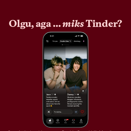
Olgu, aga …
miks
Tinder?