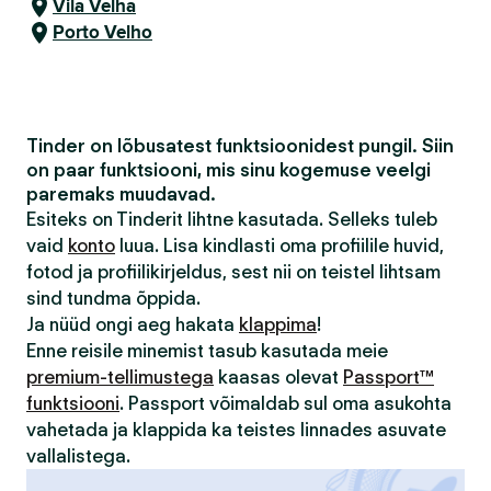
Vila Velha
Porto Velho
Tinder on lõbusatest funktsioonidest pungil. Siin
on paar funktsiooni, mis sinu kogemuse veelgi
paremaks muudavad.
Esiteks on Tinderit lihtne kasutada. Selleks tuleb
vaid
konto
luua. Lisa kindlasti oma profiilile huvid,
fotod ja profiilikirjeldus, sest nii on teistel lihtsam
sind tundma õppida.
Ja nüüd ongi aeg hakata
klappima
!
Enne reisile minemist tasub kasutada meie
premium-tellimustega
kaasas olevat
Passport™
funktsiooni
. Passport võimaldab sul oma asukohta
vahetada ja klappida ka teistes linnades asuvate
vallalistega.