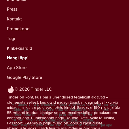
Press
Kontakt
Promokood
Tugi
Kinkekaardid
Hangi äpp!
App Store
Google Play Store
© 2026 Tinder LLC
Tinder on koht, kus päris ühendused tegelikult algavad –
olenemata sellest, kas otsid midagi tõsist, midagi juhuslikku või
Hindame sinu privaatsust. Kasutame koos oma partneritega
midagi, milles sa pole veel päris kindel. Saadaval 190 riigis ja üle
träkkereid, mis aitavad mõõta veebisaidi külastajaskonda,
55 miljardi loodud klapiga: see on maailma kõige populaarsem
kohandada sulle reklaame ja arendada Tinderi
kohtinguäpp. Funktsioonid nagu Double Date, Valik Muusika,
turundustegevusi.
Rohkem infot meie küpsiste ja
Passport, Keemia ja palju muud on loodud igasuguste
teenusepakkujate kohta.
Nõusolekut on võimalik igal ajal
ühenduste jaoks. Laadi tasuta alla iOS-is ja Androidis.