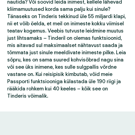
nautida? Või soovid leida inimest, kellele lähevad
kliimamuutused korda sama palju kui sinule?
Tänaseks on Tinderis tekkinud üle 55 miljardi klapi,
nii et võib öelda, et meil on inimeste kokku viimisel
teatav kogemus. Veebis tutvuste leidmine muutus
just lihtsamaks – Tinderil on olemas funktsioonid,
mis aitavad sul maksimaalset nähtavust saada ja
tõmmata just sinule meeldivate inimeste pilke. Leia
sõpru, kes on sama suured kohvisõbrad nagu sina
või see üks inimene, kes sulle sulgpallis võrdne
vastane on. Kui reisipisik kimbutab, võid meie
Passporti funktsiooniga külastada üle 190 riigi ja
rääkida rohkem kui 40 keeles – kõik see on
Tinderis võimalik.