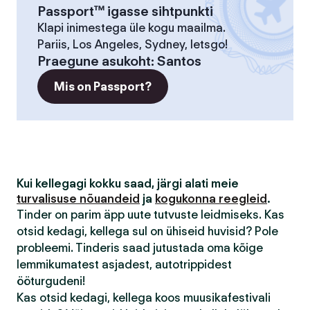
Passport™ igasse sihtpunkti
Klapi inimestega üle kogu maailma.
Pariis, Los Angeles, Sydney, letsgo!
Praegune asukoht
:
Santos
Mis on Passport?
Kui kellegagi kokku saad, järgi alati meie
turvalisuse nõuandeid
ja
kogukonna reegleid
.
Tinder on parim äpp uute tutvuste leidmiseks. Kas
otsid kedagi, kellega sul on ühiseid huvisid? Pole
probleemi. Tinderis saad jutustada oma kõige
lemmikumatest asjadest, autotrippidest
ööturgudeni!
Kas otsid kedagi, kellega koos muusikafestivali