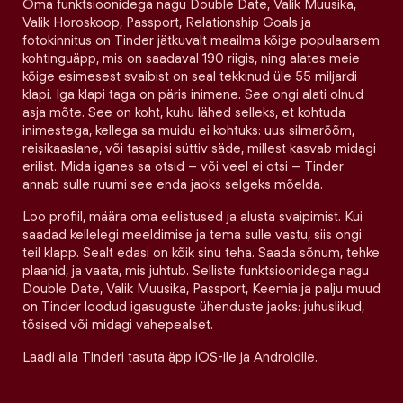
Oma funktsioonidega nagu Double Date, Valik Muusika,
Valik Horoskoop, Passport, Relationship Goals ja
fotokinnitus on Tinder jätkuvalt maailma kõige populaarsem
kohtinguäpp, mis on saadaval 190 riigis, ning alates meie
kõige esimesest svaibist on seal tekkinud üle 55 miljardi
klapi. Iga klapi taga on päris inimene. See ongi alati olnud
asja mõte. See on koht, kuhu lähed selleks, et kohtuda
inimestega, kellega sa muidu ei kohtuks: uus silmarõõm,
reisikaaslane, või tasapisi süttiv säde, millest kasvab midagi
erilist. Mida iganes sa otsid – või veel ei otsi – Tinder
annab sulle ruumi see enda jaoks selgeks mõelda.
Loo profiil, määra oma eelistused ja alusta svaipimist. Kui
saadad kellelegi meeldimise ja tema sulle vastu, siis ongi
teil klapp. Sealt edasi on kõik sinu teha. Saada sõnum, tehke
plaanid, ja vaata, mis juhtub. Selliste funktsioonidega nagu
Double Date, Valik Muusika, Passport, Keemia ja palju muud
on Tinder loodud igasuguste ühenduste jaoks: juhuslikud,
tõsised või midagi vahepealset.
Laadi alla Tinderi tasuta äpp iOS-ile ja Androidile.