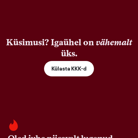
Küsimusi? Igaühel on
vähemalt
üks.
Külasta KKK-d