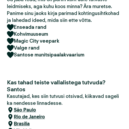
leidmiseks, aga kuhu koos minna? Ära muretse.
Panime sinu jaoks kirja parimad kohtingusihtkohad
ja lahedad ideed, mida siin ette võtta.
Enseada rand
Kohvimuuseum
Magic City veepark
Valge rand
Santose munitsipaalakvaarium
Kas tahad teiste vallalistega tutvuda?
Santos
Kasutajad, kes siin tutvusi otsivad, kiikavad sageli
ka nendesse linnadesse.
São Paulo
Rio de Janeiro
Brasília