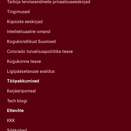
Tarbija terviseandmete privaatsuseeskirjad
Tingimused
Küpsiste eeskirjad
Intellektuaalne omand
Kogukondlikud Suunised
Colorado turvalisuspoliitika teave
Kogukonna teave
Ligipääsetavuse avaldus
Tööpakkumised
Karjääriportaal
Tech blogi
Ettevõte
KKK
Sihtkohad